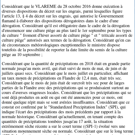
Considérant que le VLAREME du 28 octobre 2016 donne exécution à
diverses dispositions du décret sur les engrais, parmi lesquelles figure
l'article 13, § 4 du décret sur les engrais, qui autorise le Gouvernement
flamand à élaborer des dispositions dérogatoires dans le cadre d'une
dérogation. Considérant qu'il est obligatoire dans le cadre de la dérogation
d'ensemencer une culture piège au plus tard le 1er septembre pour les types
de culture " froment d'hiver assorti de culture piège " et " triticale assorti de
culture piège" autorisés aux termes de la dérogation. Considérant qu'en cas
de circonstances météorologiques exceptionnelles le ministre dispose
toutefois de la possibilité de reporter la date limite du semis de la culture
piège au 10 septembre ;
Considérant que la quantité de précipitations en 2018 était en grande partie
normale jusqu'au mois avril, qui était suivi de mois de mai, de juin et de
juillets quasi secs. Considérant que le mois juillet en particulier, affichant
un taux moyen de précipitations en Flandre de 12,4 mm, était très sec.
Considérant que le mois de juin était de surcroît très sec pour de larges
parties de la Flandre avec des précipitations qui se produisaient surtout au
cours d'averses orageuses locales. Considérant que les précipitations qui se
sont déjà produites en août ou qui ont été annoncées pour ce mois, ont
donné quelque répit mais se sont avérées insuffisantes. Considérant que ce
constat est confirmé par le "Standardized Precipitation Index" (SPI), qui
indique l'écart des précipitations des mois précédents par rapport à la
normale historique. Considérant qu'actuellement, en tenant compte des
quantités de précipitations tombées jusqu'au 17 août, la situation
extrêmement sèche récente a sur le court terme ((SPI-1) évolué vers une
situation moyennement sèche ou normale. Considérant que sur le long terme