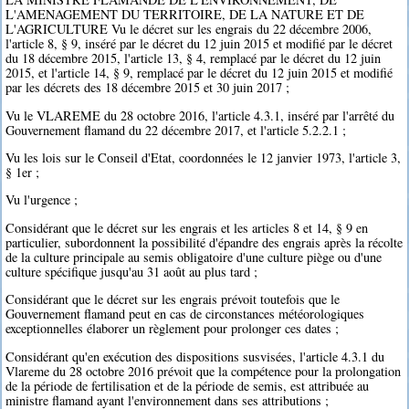
L'AMENAGEMENT DU TERRITOIRE, DE LA NATURE ET DE
L'AGRICULTURE Vu le décret sur les engrais du 22 décembre 2006,
l'article 8, § 9, inséré par le décret du 12 juin 2015 et modifié par le décret
du 18 décembre 2015, l'article 13, § 4, remplacé par le décret du 12 juin
2015, et l'article 14, § 9, remplacé par le décret du 12 juin 2015 et modifié
par les décrets des 18 décembre 2015 et 30 juin 2017 ;
Vu le VLAREME du 28 octobre 2016, l'article 4.3.1, inséré par l'arrêté du
Gouvernement flamand du 22 décembre 2017, et l'article 5.2.2.1 ;
Vu les lois sur le Conseil d'Etat, coordonnées le 12 janvier 1973, l'article 3,
§ 1er ;
Vu l'urgence ;
Considérant que le décret sur les engrais et les articles 8 et 14, § 9 en
particulier, subordonnent la possibilité d'épandre des engrais après la récolte
de la culture principale au semis obligatoire d'une culture piège ou d'une
culture spécifique jusqu'au 31 août au plus tard ;
Considérant que le décret sur les engrais prévoit toutefois que le
Gouvernement flamand peut en cas de circonstances météorologiques
exceptionnelles élaborer un règlement pour prolonger ces dates ;
Considérant qu'en exécution des dispositions susvisées, l'article 4.3.1 du
Vlareme du 28 octobre 2016 prévoit que la compétence pour la prolongation
de la période de fertilisation et de la période de semis, est attribuée au
ministre flamand ayant l'environnement dans ses attributions ;