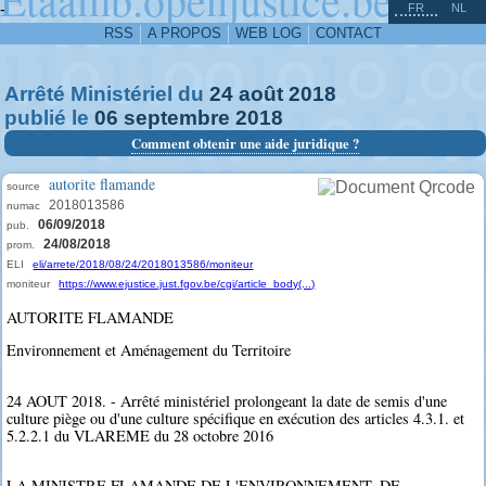
^
-
FR
NL
RSS
A PROPOS
WEB LOG
CONTACT
Arrêté Ministériel du
24
août
2018
publié le
06
septembre
2018
Comment obtenir une aide juridique ?
autorite flamande
source
2018013586
numac
06/09/2018
pub.
24/08/2018
prom.
ELI
eli/arrete/2018/08/24/2018013586/moniteur
moniteur
https://www.ejustice.just.fgov.be/cgi/article_body(...)
AUTORITE FLAMANDE
Environnement et Aménagement du Territoire
24 AOUT 2018. - Arrêté ministériel prolongeant la date de semis d'une
culture piège ou d'une culture spécifique en exécution des articles 4.3.1. et
5.2.2.1 du VLAREME du 28 octobre 2016
LA MINISTRE FLAMANDE DE L'ENVIRONNEMENT, DE