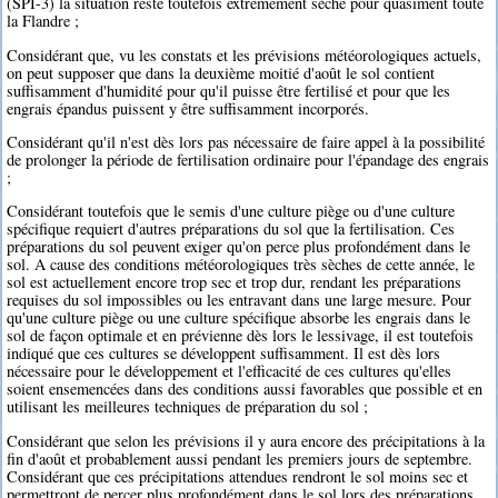
(SPI-3) la situation reste toutefois extrêmement sèche pour quasiment toute
la Flandre ;
Considérant que, vu les constats et les prévisions météorologiques actuels,
on peut supposer que dans la deuxième moitié d'août le sol contient
suffisamment d'humidité pour qu'il puisse être fertilisé et pour que les
engrais épandus puissent y être suffisamment incorporés.
Considérant qu'il n'est dès lors pas nécessaire de faire appel à la possibilité
de prolonger la période de fertilisation ordinaire pour l'épandage des engrais
;
Considérant toutefois que le semis d'une culture piège ou d'une culture
spécifique requiert d'autres préparations du sol que la fertilisation. Ces
préparations du sol peuvent exiger qu'on perce plus profondément dans le
sol. A cause des conditions météorologiques très sèches de cette année, le
sol est actuellement encore trop sec et trop dur, rendant les préparations
requises du sol impossibles ou les entravant dans une large mesure. Pour
qu'une culture piège ou une culture spécifique absorbe les engrais dans le
sol de façon optimale et en prévienne dès lors le lessivage, il est toutefois
indiqué que ces cultures se développent suffisamment. Il est dès lors
nécessaire pour le développement et l'efficacité de ces cultures qu'elles
soient ensemencées dans des conditions aussi favorables que possible et en
utilisant les meilleures techniques de préparation du sol ;
Considérant que selon les prévisions il y aura encore des précipitations à la
fin d'août et probablement aussi pendant les premiers jours de septembre.
Considérant que ces précipitations attendues rendront le sol moins sec et
permettront de percer plus profondément dans le sol lors des préparations