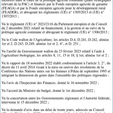
relevant de la PAC) et financés par le Fonds européen agricole de garantie
(FEAGA) et par le Fonds européen agricole pour le développement rural
(FEADER), et abrogeant les règlements (UE) n° 1305/2013 et (UE) n°
1307/2013 ;
Vu le règlement (UE) n° 2021/2116 du Parlement européen et du Conseil
du 2 décembre 2021 relatif au financement, à la gestion et au suivi de la
politique agricole commune et abrogeant le règlement (UE) n° 1306/2013 ;
Vu le Code wallon de l'Agriculture, les articles D.4, D.241, D.242, alinéas
1er et 2, D.243, D.249, alinéas 1er et 2, 4°, et D. 251 ;
Vu l'arrêté du Gouvernement wallon du 23 février 2023 relatif à l'aide à
l'agriculture biologique, les articles 8, 11, 15 et 18, § 1er, alinéas 1er et 2 ;
Vu le rapport du 18 novembre 2022 établi conformément à l'article 3, 2°, du
décret du 11 avril 2014 visant à la mise en oeuvre des résolutions de la
Conférence des Nations unies sur les femmes à Pékin de septembre 1995 et
intégrant la dimension du genre dans l'ensemble des politiques régionales ;
Vu l'avis de l'Inspecteur des Finances, donné le 16 novembre 2022 ;
Vu l'accord du Ministre du budget, donné le 1er décembre 2022 ;
Vu la concertation entre les Gouvernements régionaux et l'Autorité fédérale,
intervenue le 15 décembre 2022 ;
Vu la demande d'avis dans un délai de trente jours, adressée au Conseil