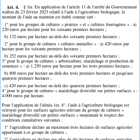
Art. 4.
§ 1er. En application de l'article 11 de l'arrêté du Gouvernement
wallon du 23 février 2023 relatif à l'aide à l'agriculture biologique, le
montant de l'aide au maintien est établi comme suit :
1° pour les groupes de cultures « prairies » et « cultures fourragères » : a)
220 euros par hectare pour les soixante premiers hectares ;
b) 132 euros par hectare au-delà des soixante premiers hectares ;
2° pour le groupe de cultures « cultures annuelles » : a) 420 euros par
hectare pour les soixante premiers hectares ;
b) 252 euros par hectare au-delà des soixante premiers hectares ;
3° pour le groupe de cultures « arboriculture, maraîchage et production de
semences » : a) 1.250 euros par hectare pour les trois premiers hectares ;
b) 800 euros par hectare au-delà des trois premiers hectares et jusqu'aux
quatorze premiers hectares ;
c) 420 euros par hectare au-delà des quatorze premiers hectares ;
4° pour le groupe de cultures « maraîchage diversifié sur petites surfaces » :
4.000 euros par hectare.
Pour l'application de l'alinéa 1er, 4°, l'aide à l'agriculture biologique est
octroyée pour les surfaces agricoles relevant du groupe de cultures «
maraîchage diversifié sur petites surfaces » moyennant le respect des
conditions cumulatives suivantes :
1° l'agriculteur déclare au maximum trois hectares de surfaces agricoles
appartenant à ce groupe de cultures ;
2° l'agriculteur ne déclare pas plus de dix hectares de surfaces agricoles