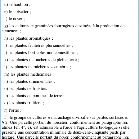
d) le houblon ;
e) le noisetier ;
f) le noyer ;
g) les cultures et graminées fourragères destinées à la production de
semences ;
h) les plantes aromatiques ;
i) les plantes fruitières pluriannuelles ;
j) les plantes horticoles non comestibles ;
k) les plantes maraîchères de pleine terre ;
l) les plantes maraîchères sous abris ;
m) les plantes médicinales ;
n) les plantes ornementales ;
o) les plants de fraisiers ;
p) les plants de pommes de terre ;
q) les plants fruitiers ;
r) l'ortie ;
5° le groupe de cultures « maraîchage diversifié sur petites surfaces ».
§ 2. Une parcelle portant du noisetier, conformément au paragraphe 1er,
alinéa 1er, 4°, e), est admissible à l'aide à l'agriculture biologique si elle
présente une concentration minimale de deux-cent-cinquante pieds par
hectare. Une parcelle portant du noyer, conformément au paragraphe 1er,