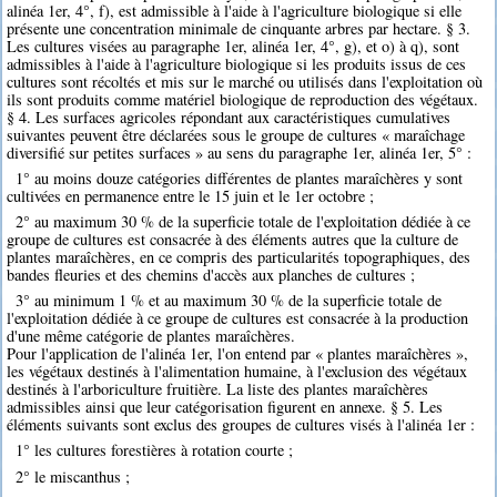
alinéa 1er, 4°, f), est admissible à l'aide à l'agriculture biologique si elle
présente une concentration minimale de cinquante arbres par hectare. § 3.
Les cultures visées au paragraphe 1er, alinéa 1er, 4°, g), et o) à q), sont
admissibles à l'aide à l'agriculture biologique si les produits issus de ces
cultures sont récoltés et mis sur le marché ou utilisés dans l'exploitation où
ils sont produits comme matériel biologique de reproduction des végétaux.
§ 4. Les surfaces agricoles répondant aux caractéristiques cumulatives
suivantes peuvent être déclarées sous le groupe de cultures « maraîchage
diversifié sur petites surfaces » au sens du paragraphe 1er, alinéa 1er, 5° :
1° au moins douze catégories différentes de plantes maraîchères y sont
cultivées en permanence entre le 15 juin et le 1er octobre ;
2° au maximum 30 % de la superficie totale de l'exploitation dédiée à ce
groupe de cultures est consacrée à des éléments autres que la culture de
plantes maraîchères, en ce compris des particularités topographiques, des
bandes fleuries et des chemins d'accès aux planches de cultures ;
3° au minimum 1 % et au maximum 30 % de la superficie totale de
l'exploitation dédiée à ce groupe de cultures est consacrée à la production
d'une même catégorie de plantes maraîchères.
Pour l'application de l'alinéa 1er, l'on entend par « plantes maraîchères »,
les végétaux destinés à l'alimentation humaine, à l'exclusion des végétaux
destinés à l'arboriculture fruitière. La liste des plantes maraîchères
admissibles ainsi que leur catégorisation figurent en annexe. § 5. Les
éléments suivants sont exclus des groupes de cultures visés à l'alinéa 1er :
1° les cultures forestières à rotation courte ;
2° le miscanthus ;