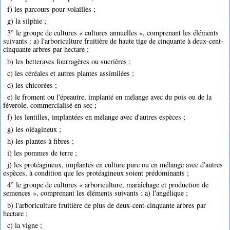
f) les parcours pour volailles ;
g) la silphie ;
3° le groupe de cultures « cultures annuelles », comprenant les éléments
suivants : a) l'arboriculture fruitière de haute tige de cinquante à deux-cent-
cinquante arbres par hectare ;
b) les betteraves fourragères ou sucrières ;
c) les céréales et autres plantes assimilées ;
d) les chicorées ;
e) le froment ou l'épeautre, implanté en mélange avec du pois ou de la
féverole, commercialisé en sec ;
f) les lentilles, implantées en mélange avec d'autres espèces ;
g) les oléagineux ;
h) les plantes à fibres ;
i) les pommes de terre ;
j) les protéagineux, implantés en culture pure ou en mélange avec d'autres
espèces, à condition que les protéagineux soient prédominants ;
4° le groupe de cultures « arboriculture, maraîchage et production de
semences », comprenant les éléments suivants : a) l'angélique ;
b) l'arboriculture fruitière de plus de deux-cent-cinquante arbres par
hectare ;
c) la vigne ;