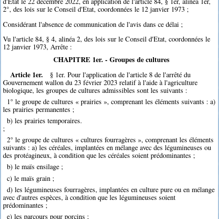
d'Etat le 22 décembre 2022, en application de l'article 84, § 1er, alinéa 1er,
2°, des lois sur le Conseil d'Etat, coordonnées le 12 janvier 1973 ;
Considérant l'absence de communication de l'avis dans ce délai ;
Vu l'article 84, § 4, alinéa 2, des lois sur le Conseil d'Etat, coordonnées le
12 janvier 1973, Arrête :
CHAPITRE 1er. - Groupes de cultures
Article 1er.
§ 1er. Pour l'application de l'article 8 de l'arrêté du
Gouvernement wallon du 23 février 2023 relatif à l'aide à l'agriculture
biologique, les groupes de cultures admissibles sont les suivants :
1° le groupe de cultures « prairies », comprenant les éléments suivants : a)
les prairies permanentes ;
b) les prairies temporaires.
;
2° le groupe de cultures « cultures fourragères », comprenant les éléments
suivants : a) les céréales, implantées en mélange avec des légumineuses ou
des protéagineux, à condition que les céréales soient prédominantes ;
b) le maïs ensilage ;
c) le maïs grain ;
d) les légumineuses fourragères, implantées en culture pure ou en mélange
avec d'autres espèces, à condition que les légumineuses soient
prédominantes ;
e) les parcours pour porcins ;