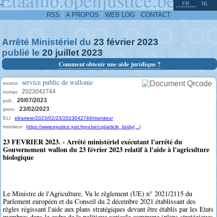
^
-
FR
NL
RSS
A PROPOS
WEB LOG
CONTACT
Arrêté Ministériel du
23
février
2023
publié le
20
juillet
2023
Comment obtenir une aide juridique ?
service public de wallonie
source
2023042744
numac
20/07/2023
pub.
23/02/2023
prom.
ELI
eli/arrete/2023/02/23/2023042744/moniteur
moniteur
https://www.ejustice.just.fgov.be/cgi/article_body(...)
23 FEVRIER 2023. - Arrêté ministériel exécutant l'arrêté du
Gouvernement wallon du 23 février 2023 relatif à l'aide à l'agriculture
biologique
Le Ministre de l'Agriculture, Vu le règlement (UE) n° 2021/2115 du
Parlement européen et du Conseil du 2 décembre 2021 établissant des
règles régissant l'aide aux plans stratégiques devant être établis par les Etats
membres dans le cadre de la politique agricole commune (plans stratégiques