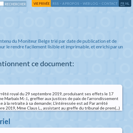
-
-
-
-
VIE PRIVÉE
RSS
A PROPOS
WEB LOG
CONTACT
FR
NL
ntenu du Moniteur Belge trié par date de publication et de
ur le rendre facilement lisible et imprimable, et enrichi par un
ntionnent ce document:
arrêté royal du 29 septembre 2019, produisant ses effets le 17
e Marbaix M.-J., greffier aux justices de paix de l'arrondissement
e à la retraite à sa demande; L'intéressée est ad Par arrêté
bre 2019, Mme Claus L., assistant au greffe du tribunal de prem(...)
riel