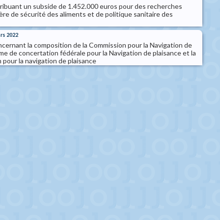
ttribuant un subside de 1.452.000 euros pour des recherches
ère de sécurité des aliments et de politique sanitaire des
ars 2022
oncernant la composition de la Commission pour la Navigation de
rme de concertation fédérale pour la Navigation de plaisance et la
pour la navigation de plaisance