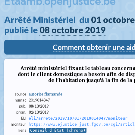
Etaamb.openjustice.be
Arrêté Ministériel  du 
01
octobre
publié le 
08
octobre
2019
Comment obtenir une aide
Arrêté ministériel fixant le tableau concerna
dont le client domestique a besoin afin de di
de l'habitation jusqu'à la fin de l
source
autorite flamande
numac
2019014847
pub.
08/10/2019
prom.
01/10/2019
ELI
eli/arrete/2019/10/01/2019014847/moniteur
moniteur
https://www.ejustice.just.fgov.be/cgi/articl
liens
Conseil d'État (chrono)