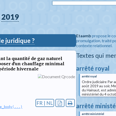
2019
Etaamb
propose le co
 juridique ?
promulgation, traité po
contexte relationnel.
Textes qui me
nt la quantité de gaz naturel
sposer d'un chauffage minimal
arrêté royal
a période hivernale
arrêté royal
Ordre judiciaire Par 
août 2019 au soir, Mm
du Hainaut, est admis
ministériel du 4 octo
FR | NL
arrêté ministé
e_body(...)
arrêté ministériel