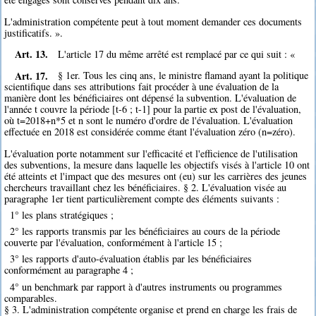
L'administration compétente peut à tout moment demander ces documents
justificatifs. ».
Art. 13.
L'article 17 du même arrêté est remplacé par ce qui suit : «
Art. 17.
§ 1er. Tous les cinq ans, le ministre flamand ayant la politique
scientifique dans ses attributions fait procéder à une évaluation de la
manière dont les bénéficiaires ont dépensé la subvention. L'évaluation de
l'année t couvre la période [t-6 ; t-1] pour la partie ex post de l'évaluation,
où t=2018+n*5 et n sont le numéro d'ordre de l'évaluation. L'évaluation
effectuée en 2018 est considérée comme étant l'évaluation zéro (n=zéro).
L'évaluation porte notamment sur l'efficacité et l'efficience de l'utilisation
des subventions, la mesure dans laquelle les objectifs visés à l'article 10 ont
été atteints et l'impact que des mesures ont (eu) sur les carrières des jeunes
chercheurs travaillant chez les bénéficiaires. § 2. L'évaluation visée au
paragraphe 1er tient particulièrement compte des éléments suivants :
1° les plans stratégiques ;
2° les rapports transmis par les bénéficiaires au cours de la période
couverte par l'évaluation, conformément à l'article 15 ;
3° les rapports d'auto-évaluation établis par les bénéficiaires
conformément au paragraphe 4 ;
4° un benchmark par rapport à d'autres instruments ou programmes
comparables.
§ 3. L'administration compétente organise et prend en charge les frais de