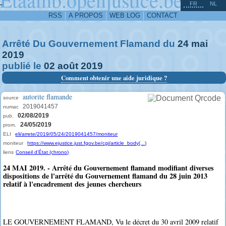
^
-
FR
NL
RSS
A PROPOS
WEB LOG
CONTACT
Arrêté Du Gouvernement Flamand du
24
mai
2019
publié le
02
août
2019
Comment obtenir une aide juridique ?
autorite flamande
source
2019041457
numac
02/08/2019
pub.
24/05/2019
prom.
ELI
eli/arrete/2019/05/24/2019041457/moniteur
moniteur
https://www.ejustice.just.fgov.be/cgi/article_body(...)
liens
Conseil d'État (chrono)
24 MAI 2019. - Arrêté du Gouvernement flamand modifiant diverses
dispositions de l'arrêté du Gouvernement flamand du 28 juin 2013
relatif à l'encadrement des jeunes chercheurs
LE GOUVERNEMENT FLAMAND, Vu le décret du 30 avril 2009 relatif