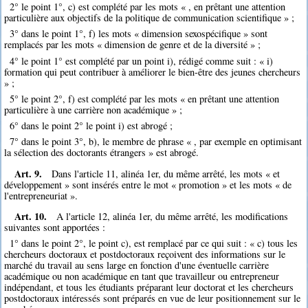
2° le point 1°, c) est complété par les mots « , en prêtant une attention
particulière aux objectifs de la politique de communication scientifique » ;
3° dans le point 1°, f) les mots « dimension sexospécifique » sont
remplacés par les mots « dimension de genre et de la diversité » ;
4° le point 1° est complété par un point i), rédigé comme suit : « i)
formation qui peut contribuer à améliorer le bien-être des jeunes chercheurs
» ;
5° le point 2°, f) est complété par les mots « en prêtant une attention
particulière à une carrière non académique » ;
6° dans le point 2° le point i) est abrogé ;
7° dans le point 3°, b), le membre de phrase « , par exemple en optimisant
la sélection des doctorants étrangers » est abrogé.
Art. 9.
Dans l'article 11, alinéa 1er, du même arrêté, les mots « et
développement » sont insérés entre le mot « promotion » et les mots « de
l'entrepreneuriat ».
Art. 10.
A l'article 12, alinéa 1er, du même arrêté, les modifications
suivantes sont apportées :
1° dans le point 2°, le point c), est remplacé par ce qui suit : « c) tous les
chercheurs doctoraux et postdoctoraux reçoivent des informations sur le
marché du travail au sens large en fonction d'une éventuelle carrière
académique ou non académique en tant que travailleur ou entrepreneur
indépendant, et tous les étudiants préparant leur doctorat et les chercheurs
postdoctoraux intéressés sont préparés en vue de leur positionnement sur le