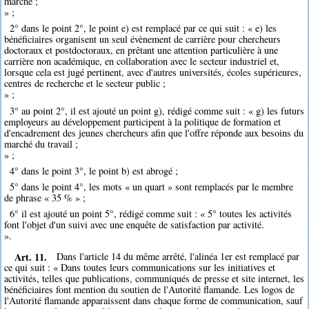
marché ;
» ;
2° dans le point 2°, le point e) est remplacé par ce qui suit : « e) les
bénéficiaires organisent un seul évènement de carrière pour chercheurs
doctoraux et postdoctoraux, en prêtant une attention particulière à une
carrière non académique, en collaboration avec le secteur industriel et,
lorsque cela est jugé pertinent, avec d'autres universités, écoles supérieures,
centres de recherche et le secteur public ;
» ;
3° au point 2°, il est ajouté un point g), rédigé comme suit : « g) les futurs
employeurs au développement participent à la politique de formation et
d'encadrement des jeunes chercheurs afin que l'offre réponde aux besoins du
marché du travail ;
» ;
4° dans le point 3°, le point b) est abrogé ;
5° dans le point 4°, les mots « un quart » sont remplacés par le membre
de phrase « 35 % » ;
6° il est ajouté un point 5°, rédigé comme suit : « 5° toutes les activités
font l'objet d'un suivi avec une enquête de satisfaction par activité.
».
Art. 11.
Dans l'article 14 du même arrêté, l'alinéa 1er est remplacé par
ce qui suit : « Dans toutes leurs communications sur les initiatives et
activités, telles que publications, communiqués de presse et site internet, les
bénéficiaires font mention du soutien de l'Autorité flamande. Les logos de
l'Autorité flamande apparaissent dans chaque forme de communication, sauf