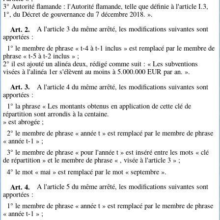
3° Autorité flamande : l'Autorité flamande, telle que définie à l'article I.3,
1°, du Décret de gouvernance du 7 décembre 2018. ».
Art. 2.
A l'article 3 du même arrêté, les modifications suivantes sont
apportées :
1° le membre de phrase « t-4 à t-1 inclus » est remplacé par le membre de
phrase « t-5 à t-2 inclus » ;
2° il est ajouté un alinéa deux, rédigé comme suit : « Les subventions
visées à l'alinéa 1er s'élèvent au moins à 5.000.000 EUR par an. ».
Art. 3.
A l'article 4 du même arrêté, les modifications suivantes sont
apportées :
1° la phrase « Les montants obtenus en application de cette clé de
répartition sont arrondis à la centaine.
» est abrogée ;
2° le membre de phrase « année t » est remplacé par le membre de phrase
« année t-1 » ;
3° le membre de phrase « pour l'année t » est inséré entre les mots « clé
de répartition » et le membre de phrase « , visée à l'article 3 » ;
4° le mot « mai » est remplacé par le mot « septembre ».
Art. 4.
A l'article 5 du même arrêté, les modifications suivantes sont
apportées :
1° le membre de phrase « année t » est remplacé par le membre de phrase
« année t-1 » ;