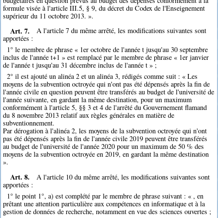
budgétaires en question prévus au budget des dépenses conformément à la
formule visée à l'article III.5, § 9, du décret du Codex de l'Enseignement
supérieur du 11 octobre 2013. ».
Art. 7.
A l'article 7 du même arrêté, les modifications suivantes sont
apportées :
1° le membre de phrase « 1er octobre de l'année t jusqu'au 30 septembre
inclus de l'année t+1 » est remplacé par le membre de phrase « 1er janvier
de l'année t jusqu'au 31 décembre inclus de l'année t » ;
2° il est ajouté un alinéa 2 et un alinéa 3, rédigés comme suit : « Les
moyens de la subvention octroyée qui n'ont pas été dépensés après la fin de
l'année civile en question peuvent être transférés au budget de l'université de
l'année suivante, en gardant la même destination, pour un maximum
conformément à l'article 5, §§ 3 et 4 de l'arrêté du Gouvernement flamand
du 8 novembre 2013 relatif aux règles générales en matière de
subventionnement.
Par dérogation à l'alinéa 2, les moyens de la subvention octroyée qui n'ont
pas été dépensés après la fin de l'année civile 2019 peuvent être transférés
au budget de l'université de l'année 2020 pour un maximum de 50 % des
moyens de la subvention octroyée en 2019, en gardant la même destination
».
Art. 8.
A l'article 10 du même arrêté, les modifications suivantes sont
apportées :
1° le point 1°, a) est complété par le membre de phrase suivant : « , en
prêtant une attention particulière aux compétences en informatique et à la
gestion de données de recherche, notamment en vue des sciences ouvertes ;