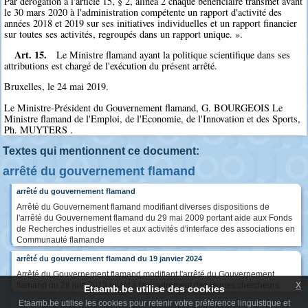
Par dérogation à l'article 15, § 2, alinéa 2 chaque bénéficiaire transmet avant
le 30 mars 2020 à l'administration compétente un rapport d'activité des
années 2018 et 2019 sur ses initiatives individuelles et un rapport financier
sur toutes ses activités, regroupés dans un rapport unique. ».
Art. 15.
Le Ministre flamand ayant la politique scientifique dans ses
attributions est chargé de l'exécution du présent arrêté.
Bruxelles, le 24 mai 2019.
Le Ministre-Président du Gouvernement flamand, G. BOURGEOIS Le
Ministre flamand de l'Emploi, de l'Economie, de l'Innovation et des Sports,
Ph. MUYTERS .
Textes qui mentionnent ce document:
arrêté du gouvernement flamand
arrêté du gouvernement flamand
Arrêté du Gouvernement flamand modifiant diverses dispositions de
l'arrêté du Gouvernement flamand du 29 mai 2009 portant aide aux Fonds
de Recherches industrielles et aux activités d'interface des associations en
Communauté flamande
arrêté du gouvernement flamand du 19 janvier 2024
Arrêté du Gouvernement flamand modifiant l'arrêté du Gouvernement
x
flamand du 28 juin 2013 relatif à l'encadrement des jeunes chercheurs
Etaamb.be utilise des cookies
Etaamb.be utilise les cookies pour retenir votre préférence linguistique et