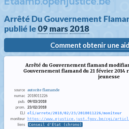
Etaamb.openjustice.be
Arrêté Du Gouvernement Flaman
publié le 
09
mars
2018
Comment obtenir une aide
Arrêté du Gouvernement flamand modifiant l
Gouvernement flamand du 21 février 2014 rel
jeunesse
source
autorite flamande
numac
2018011226
pub.
09/03/2018
prom.
23/02/2018
ELI
eli/arrete/2018/02/23/2018011226/moniteur
moniteur
https://www.ejustice.just.fgov.be/cgi/articl
liens
Conseil d'État (chrono)