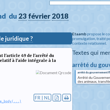
d  du 
23
février
2018
Etaamb
propose le co
 juridique ?
promulgation, traité po
contexte relationnel.
Textes qui me
'article 49 de l'arrêté du
atif à l'aide intégrale à la
arrêté du go
arrêté du gouvernement 
Arrêté du Gouverneme
des animaux, transfér
FR | NL
e_body(...)