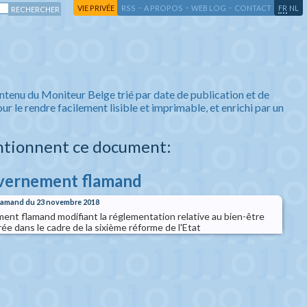
-
-
-
-
VIE PRIVÉE
RSS
A PROPOS
WEB LOG
CONTACT
FR
NL
ntenu du Moniteur Belge trié par date de publication et de
ur le rendre facilement lisible et imprimable, et enrichi par un
ntionnent ce document:
uvernement flamand
flamand du 23 novembre 2018
nt flamand modifiant la réglementation relative au bien-être
ée dans le cadre de la sixième réforme de l'Etat