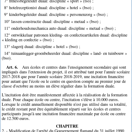
7° fitnessbegeleider duaal: discipline « sport » (tso) ;
8° hotelreceptionist duaal: discipline « hotel » (bso) ;
9° kinderbegeleider duaal: discipline « personenzorg » (bso) ;
10° lassen-constructie duaal: discipline « metaal » (bso) ;
11° onderhoudsmechanica auto duaal: discipline « metaal » (bso) ;
12° ontwikkelaar patronen kleding- en confectieartikelen duaal: discipline
« kleding en confectie » (bso) ;
13° slagerij duaal: discipline « hotel » (bso) ;
14° tuinaanlegger-groenbeheerder duaal: discipline « land- en tuinbouw »
(bso).
Art. 6.
Aux écoles et centres dans l'enseignement secondaire qui sont
impliqués dans l'extension du projet, il est attribué tant pour l'année scolaire
2017-2018 que pour l'année scolaire 2018-2019, une incitation financière
pour autant que l'école ou le centre en question compte au premier jour de
classe d'octobre au moins un élève régulier dans la formation duale.
L'incitation doit être manifestement affectée à la réalisation de la formation
duale. Pour chaque école ou centre, l'incitation s'élève à 10.000 euros.
Lorsque le crédit annuellement disponible n'est pas utilisé dans sa totalité,
le crédit restant peut être équitablement réparti sur les écoles et centres
participants jusqu'à une incitation financière maximale par école ou centre
de 12.500 euros.
CHAPITRE
2. - Modification de l'arrêté du Gouvernement flamand du 31 juillet 1990