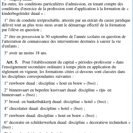
En outre, les conditions particulières d'admission, en tenant compte des
conditions d'exercice de la profession sont d'application à la formation de «
kinderbegeleider duaal » :
1° être de conduite irréprochable, attestée par un extrait du casier juridique
délivré tout au plus trois mois avant le démarrage effectif de la formation
par l'élève en question ;
2° être en possession le 30 septembre de l'année scolaire en question de
l'attestation de connaissance des interventions destinées à sauver la vie
d'enfants ;
3° avoir au moins 18 ans.
Art. 5.
Pour l'établissement du capital « périodes-professeur » dans
l'enseignement secondaire ordinaire à temps plein en application du
règlement en vigueur, les formations citées ci-dessous sont classées dans
les disciplines correspondantes suivantes :
1° ruwbouw duaal : discipline « hout en bouw » (bso) ;
2° binnenvaart en beperkte kustvaart duaal: discipline « rijn- en
binnenvaart » (bso) ;
3° brood- en banketbakkerij duaal: discipline « hotel » (bso) ;
4° chocolatier duaal: discipline « hotel » (bso) ;
5° ruwbouw duaal: discipline « hout en bouw » (bso) ;
6° decoratie en schilderwerken duaal: discipline « decoratieve technieken »
(bso) ;