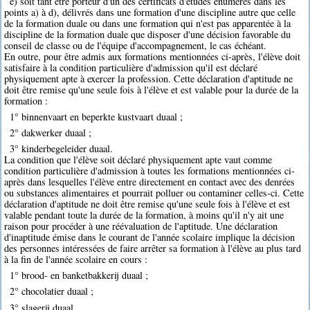
e) soit tant être porteur d'un des certificats d'études énumérés dans les
points a) à d), délivrés dans une formation d'une discipline autre que celle
de la formation duale ou dans une formation qui n'est pas apparentée à la
discipline de la formation duale que disposer d'une décision favorable du
conseil de classe ou de l'équipe d'accompagnement, le cas échéant.
En outre, pour être admis aux formations mentionnées ci-après, l'élève doit
satisfaire à la condition particulière d'admission qu'il est déclaré
physiquement apte à exercer la profession. Cette déclaration d'aptitude ne
doit être remise qu'une seule fois à l'élève et est valable pour la durée de la
formation :
1° binnenvaart en beperkte kustvaart duaal ;
2° dakwerker duaal ;
3° kinderbegeleider duaal.
La condition que l'élève soit déclaré physiquement apte vaut comme
condition particulière d'admission à toutes les formations mentionnées ci-
après dans lesquelles l'élève entre directement en contact avec des denrées
ou substances alimentaires et pourrait polluer ou contaminer celles-ci. Cette
déclaration d'aptitude ne doit être remise qu'une seule fois à l'élève et est
valable pendant toute la durée de la formation, à moins qu'il n'y ait une
raison pour procéder à une réévaluation de l'aptitude. Une déclaration
d'inaptitude émise dans le courant de l'année scolaire implique la décision
des personnes intéressées de faire arrêter sa formation à l'élève au plus tard
à la fin de l'année scolaire en cours :
1° brood- en banketbakkerij duaal ;
2° chocolatier duaal ;
3° slagerij duaal.