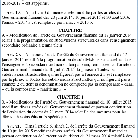
2016-2017 » est supprimé.
Art. 19.
A l'article 3 du même arrêté, modifié par les arrêtés du
Gouvernement flamand des 20 juin 2014, 10 juillet 2015 et 30 août 2016,
l'année « 2017 » est remplacée par l'année « 2018 ».
CHAPITRE
9. - Modification de l'arrêté du Gouvernement flamand du 17 janvier 2014
relatif à la programmation de subdivisions structurelles dans l'enseignement
secondaire ordinaire à temps plein
Art. 20.
A l'annexe 1re de l'arrêté du Gouvernement flamand du 17
janvier 2014 relatif à la programmation de subdivisions structurelles dans
l'enseignement secondaire ordinaire à temps plein, remplacée par l'arrêté du
Gouvernement flamand du 10 juillet 2015, la phrase « Toutes les
subdivisions structurelles qui ne figurent pas à l'annexe 2 » est remplacée
par la phrase « Toutes les subdivisions structurelles qui ne figurent pas à
l'annexe 2 ou dont la dénomination ne comprend pas la composante « duaal
» ou la composante « maritieme ». »
CHAPITRE 1
0. - Modifications de l'arrêté du Gouvernement flamand du 10 juillet 2015
modifiant divers arrêtés du Gouvernement flamand et portant continuation
de l'exécution du décret du 21 mars 2014 relatif à des mesures pour les
élèves à besoins éducatifs spécifiques
Art. 21.
Dans l'article 6, alinéa 2, de l'arrêté du Gouvernement flamand
du 10 juillet 2015 modifiant divers arrêtés du Gouvernement flamand et
portant continuation de l'exécution du décret du 21 mars 2014 relatif à des