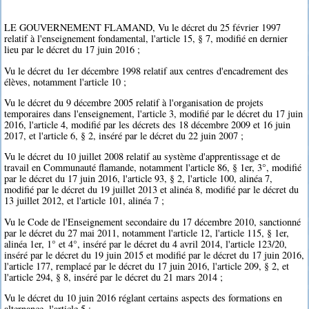
LE GOUVERNEMENT FLAMAND, Vu le décret du 25 février 1997
relatif à l'enseignement fondamental, l'article 15, § 7, modifié en dernier
lieu par le décret du 17 juin 2016 ;
Vu le décret du 1er décembre 1998 relatif aux centres d'encadrement des
élèves, notamment l'article 10 ;
Vu le décret du 9 décembre 2005 relatif à l'organisation de projets
temporaires dans l'enseignement, l'article 3, modifié par le décret du 17 juin
2016, l'article 4, modifié par les décrets des 18 décembre 2009 et 16 juin
2017, et l'article 6, § 2, inséré par le décret du 22 juin 2007 ;
Vu le décret du 10 juillet 2008 relatif au système d'apprentissage et de
travail en Communauté flamande, notamment l'article 86, § 1er, 3°, modifié
par le décret du 17 juin 2016, l'article 93, § 2, l'article 100, alinéa 7,
modifié par le décret du 19 juillet 2013 et alinéa 8, modifié par le décret du
13 juillet 2012, et l'article 101, alinéa 7 ;
Vu le Code de l'Enseignement secondaire du 17 décembre 2010, sanctionné
par le décret du 27 mai 2011, notamment l'article 12, l'article 115, § 1er,
alinéa 1er, 1° et 4°, inséré par le décret du 4 avril 2014, l'article 123/20,
inséré par le décret du 19 juin 2015 et modifié par le décret du 17 juin 2016,
l'article 177, remplacé par le décret du 17 juin 2016, l'article 209, § 2, et
l'article 294, § 8, inséré par le décret du 21 mars 2014 ;
Vu le décret du 10 juin 2016 réglant certains aspects des formations en
alternance, l'article 5 ;