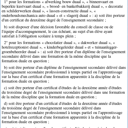
1° pour les formations « afwerking bouw duaal », « binnenvaart en
beperkte kustvaart duaal », « brood- en banketbakkerij duaal », « decoratie
en schilderwerken duaal », « lassen-constructie duaal », «
onderhoudsmechanica auto duaal » et « slagerij duaal » : a) soit être porteur
d'un certificat du deuxième degré de l'enseignement secondaire ;
b) soit disposer d'une décision favorable du conseil de classe ou de
l'équipe d'accompagnement, le cas échéant, au sujet d'un élève ayant
satisfait à l'obligation scolaire à temps plein ;
2° pour les formations « chocolatier duaal », « dakwerker duaal », «
hotelreceptionist duaal », « kinderbegeleider duaal » et « tuinaanlegger-
groenbeheerder duaal » : a) soit être porteur d'un diplôme de l'enseignement
secondaire délivré dans une formation de la même discipline que la
formation duale en question ;
b) soit être porteur d'un diplôme de l'enseignement secondaire délivré dans
l'enseignement secondaire professionnel à temps partiel ou l'apprentissage
sur la base d'un certificat d'une formation apparentée à la discipline de la
formation duale en question ;
c) soit être porteur d'un certificat d'études de la deuxième année d'études
du troisième degré de l'enseignement secondaire délivré dans une formation
de la même discipline que la formation duale en question ;
d) soit être porteur d'un certificat d'études de la deuxième année d'études
du troisième degré de l'enseignement secondaire délivré dans
l'enseignement secondaire professionnel à temps partiel ou l'apprentissage
sur la base d'un certificat d'une formation apparentée à la discipline de la
formation duale en question ;