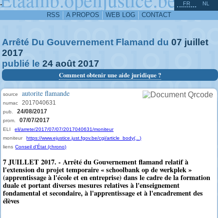
^
-
FR
NL
RSS
A PROPOS
WEB LOG
CONTACT
Arrêté Du Gouvernement Flamand du
07
juillet
2017
publié le
24
août
2017
Comment obtenir une aide juridique ?
autorite flamande
source
2017040631
numac
24/08/2017
pub.
07/07/2017
prom.
ELI
eli/arrete/2017/07/07/2017040631/moniteur
moniteur
https://www.ejustice.just.fgov.be/cgi/article_body(...)
liens
Conseil d'État (chrono)
7 JUILLET 2017. - Arrêté du Gouvernement flamand relatif à
l'extension du projet temporaire « schoolbank op de werkplek »
(apprentissage à l'école et en entreprise) dans le cadre de la formation
duale et portant diverses mesures relatives à l'enseignement
fondamental et secondaire, à l'apprentissage et à l'encadrement des
élèves