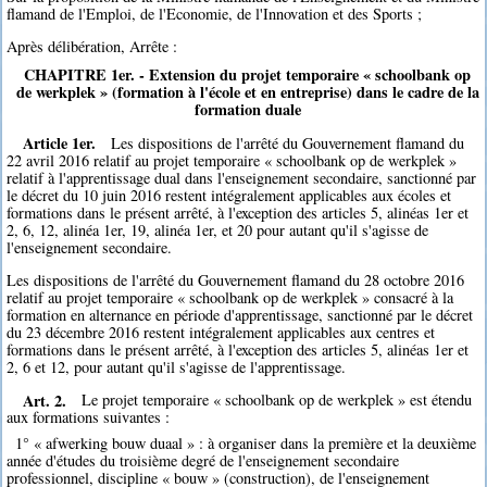
flamand de l'Emploi, de l'Economie, de l'Innovation et des Sports ;
Après délibération, Arrête :
CHAPITRE 1er. - Extension du projet temporaire « schoolbank op
de werkplek » (formation à l'école et en entreprise) dans le cadre de la
formation duale
Article 1er.
Les dispositions de l'arrêté du Gouvernement flamand du
22 avril 2016 relatif au projet temporaire « schoolbank op de werkplek »
relatif à l'apprentissage dual dans l'enseignement secondaire, sanctionné par
le décret du 10 juin 2016 restent intégralement applicables aux écoles et
formations dans le présent arrêté, à l'exception des articles 5, alinéas 1er et
2, 6, 12, alinéa 1er, 19, alinéa 1er, et 20 pour autant qu'il s'agisse de
l'enseignement secondaire.
Les dispositions de l'arrêté du Gouvernement flamand du 28 octobre 2016
relatif au projet temporaire « schoolbank op de werkplek » consacré à la
formation en alternance en période d'apprentissage, sanctionné par le décret
du 23 décembre 2016 restent intégralement applicables aux centres et
formations dans le présent arrêté, à l'exception des articles 5, alinéas 1er et
2, 6 et 12, pour autant qu'il s'agisse de l'apprentissage.
Art. 2.
Le projet temporaire « schoolbank op de werkplek » est étendu
aux formations suivantes :
1° « afwerking bouw duaal » : à organiser dans la première et la deuxième
année d'études du troisième degré de l'enseignement secondaire
professionnel, discipline « bouw » (construction), de l'enseignement