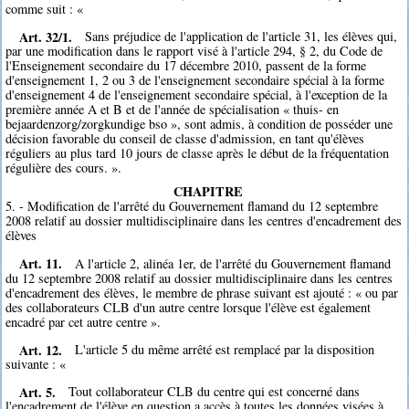
comme suit : «
Art. 32/1.
Sans préjudice de l'application de l'article 31, les élèves qui,
par une modification dans le rapport visé à l'article 294, § 2, du Code de
l'Enseignement secondaire du 17 décembre 2010, passent de la forme
d'enseignement 1, 2 ou 3 de l'enseignement secondaire spécial à la forme
d'enseignement 4 de l'enseignement secondaire spécial, à l'exception de la
première année A et B et de l'année de spécialisation « thuis- en
bejaardenzorg/zorgkundige bso », sont admis, à condition de posséder une
décision favorable du conseil de classe d'admission, en tant qu'élèves
réguliers au plus tard 10 jours de classe après le début de la fréquentation
régulière des cours. ».
CHAPITRE
5. - Modification de l'arrêté du Gouvernement flamand du 12 septembre
2008 relatif au dossier multidisciplinaire dans les centres d'encadrement des
élèves
Art. 11.
A l'article 2, alinéa 1er, de l'arrêté du Gouvernement flamand
du 12 septembre 2008 relatif au dossier multidisciplinaire dans les centres
d'encadrement des élèves, le membre de phrase suivant est ajouté : « ou par
des collaborateurs CLB d'un autre centre lorsque l'élève est également
encadré par cet autre centre ».
Art. 12.
L'article 5 du même arrêté est remplacé par la disposition
suivante : «
Art. 5.
Tout collaborateur CLB du centre qui est concerné dans
l'encadrement de l'élève en question a accès à toutes les données visées à