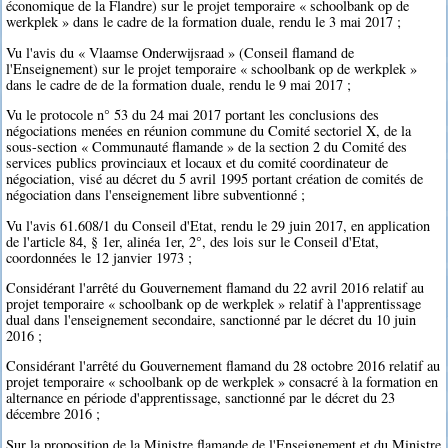
économique de la Flandre) sur le projet temporaire « schoolbank op de
werkplek » dans le cadre de la formation duale, rendu le 3 mai 2017 ;
Vu l'avis du « Vlaamse Onderwijsraad » (Conseil flamand de
l'Enseignement) sur le projet temporaire « schoolbank op de werkplek »
dans le cadre de de la formation duale, rendu le 9 mai 2017 ;
Vu le protocole n° 53 du 24 mai 2017 portant les conclusions des
négociations menées en réunion commune du Comité sectoriel X, de la
sous-section « Communauté flamande » de la section 2 du Comité des
services publics provinciaux et locaux et du comité coordinateur de
négociation, visé au décret du 5 avril 1995 portant création de comités de
négociation dans l'enseignement libre subventionné ;
Vu l'avis 61.608/1 du Conseil d'Etat, rendu le 29 juin 2017, en application
de l'article 84, § 1er, alinéa 1er, 2°, des lois sur le Conseil d'Etat,
coordonnées le 12 janvier 1973 ;
Considérant l'arrêté du Gouvernement flamand du 22 avril 2016 relatif au
projet temporaire « schoolbank op de werkplek » relatif à l'apprentissage
dual dans l'enseignement secondaire, sanctionné par le décret du 10 juin
2016 ;
Considérant l'arrêté du Gouvernement flamand du 28 octobre 2016 relatif au
projet temporaire « schoolbank op de werkplek » consacré à la formation en
alternance en période d'apprentissage, sanctionné par le décret du 23
décembre 2016 ;
Sur la proposition de la Ministre flamande de l'Enseignement et du Ministre