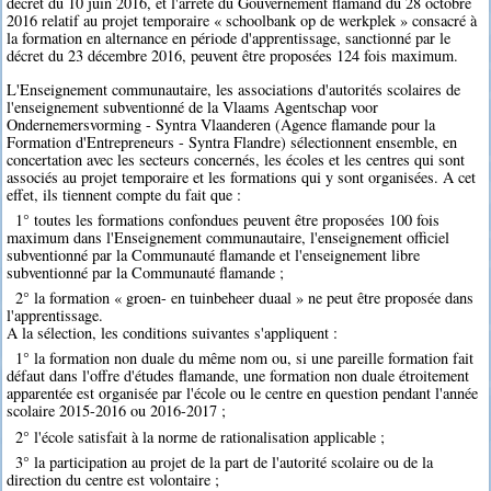
décret du 10 juin 2016, et l'arrêté du Gouvernement flamand du 28 octobre
2016 relatif au projet temporaire « schoolbank op de werkplek » consacré à
la formation en alternance en période d'apprentissage, sanctionné par le
décret du 23 décembre 2016, peuvent être proposées 124 fois maximum.
L'Enseignement communautaire, les associations d'autorités scolaires de
l'enseignement subventionné de la Vlaams Agentschap voor
Ondernemersvorming - Syntra Vlaanderen (Agence flamande pour la
Formation d'Entrepreneurs - Syntra Flandre) sélectionnent ensemble, en
concertation avec les secteurs concernés, les écoles et les centres qui sont
associés au projet temporaire et les formations qui y sont organisées. A cet
effet, ils tiennent compte du fait que :
1° toutes les formations confondues peuvent être proposées 100 fois
maximum dans l'Enseignement communautaire, l'enseignement officiel
subventionné par la Communauté flamande et l'enseignement libre
subventionné par la Communauté flamande ;
2° la formation « groen- en tuinbeheer duaal » ne peut être proposée dans
l'apprentissage.
A la sélection, les conditions suivantes s'appliquent :
1° la formation non duale du même nom ou, si une pareille formation fait
défaut dans l'offre d'études flamande, une formation non duale étroitement
apparentée est organisée par l'école ou le centre en question pendant l'année
scolaire 2015-2016 ou 2016-2017 ;
2° l'école satisfait à la norme de rationalisation applicable ;
3° la participation au projet de la part de l'autorité scolaire ou de la
direction du centre est volontaire ;