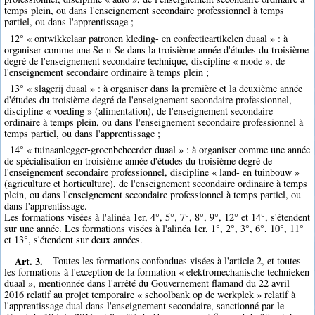
temps plein, ou dans l'enseignement secondaire professionnel à temps
partiel, ou dans l'apprentissage ;
12° « ontwikkelaar patronen kleding- en confectieartikelen duaal » : à
organiser comme une Se-n-Se dans la troisième année d'études du troisième
degré de l'enseignement secondaire technique, discipline « mode », de
l'enseignement secondaire ordinaire à temps plein ;
13° « slagerij duaal » : à organiser dans la première et la deuxième année
d'études du troisième degré de l'enseignement secondaire professionnel,
discipline « voeding » (alimentation), de l'enseignement secondaire
ordinaire à temps plein, ou dans l'enseignement secondaire professionnel à
temps partiel, ou dans l'apprentissage ;
14° « tuinaanlegger-groenbeheerder duaal » : à organiser comme une année
de spécialisation en troisième année d'études du troisième degré de
l'enseignement secondaire professionnel, discipline « land- en tuinbouw »
(agriculture et horticulture), de l'enseignement secondaire ordinaire à temps
plein, ou dans l'enseignement secondaire professionnel à temps partiel, ou
dans l'apprentissage.
Les formations visées à l'alinéa 1er, 4°, 5°, 7°, 8°, 9°, 12° et 14°, s'étendent
sur une année. Les formations visées à l'alinéa 1er, 1°, 2°, 3°, 6°, 10°, 11°
et 13°, s'étendent sur deux années.
Art. 3.
Toutes les formations confondues visées à l'article 2, et toutes
les formations à l'exception de la formation « elektromechanische technieken
duaal », mentionnée dans l'arrêté du Gouvernement flamand du 22 avril
2016 relatif au projet temporaire « schoolbank op de werkplek » relatif à
l'apprentissage dual dans l'enseignement secondaire, sanctionné par le