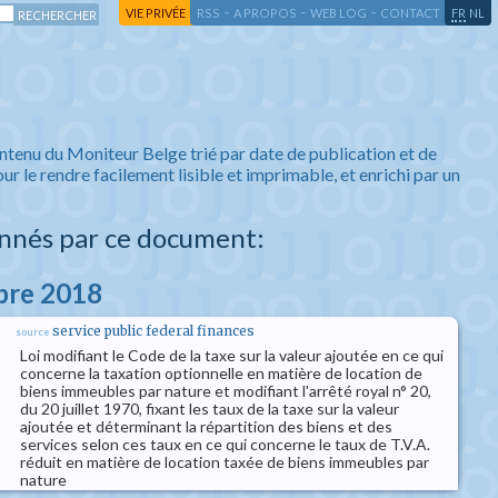
-
-
-
-
VIE PRIVÉE
RSS
A PROPOS
WEB LOG
CONTACT
FR
NL
ntenu du Moniteur Belge trié par date de publication et de
ur le rendre facilement lisible et imprimable, et enrichi par un
nnés par ce document:
obre 2018
service public federal finances
source
Loi modifiant le Code de la taxe sur la valeur ajoutée en ce qui
concerne la taxation optionnelle en matière de location de
biens immeubles par nature et modifiant l'arrêté royal n° 20,
du 20 juillet 1970, fixant les taux de la taxe sur la valeur
ajoutée et déterminant la répartition des biens et des
services selon ces taux en ce qui concerne le taux de T.V.A.
réduit en matière de location taxée de biens immeubles par
nature