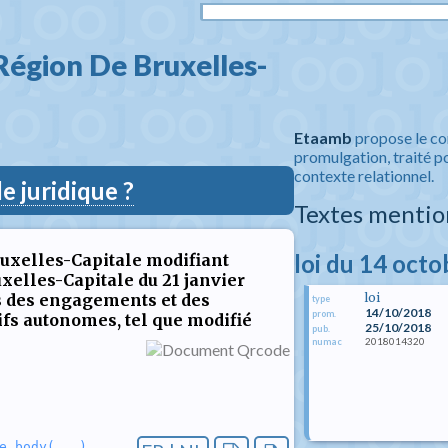
égion De Bruxelles-
Etaamb
propose le co
promulgation, traité po
contexte relationnel.
 juridique ?
Textes mentio
loi du 14 oct
uxelles-Capitale modifiant
xelles-Capitale du 21 janvier
s des engagements et des
loi
type
14/10/2018
prom.
fs autonomes, tel que modifié
25/10/2018
pub.
2018014320
numac
e_body(...)