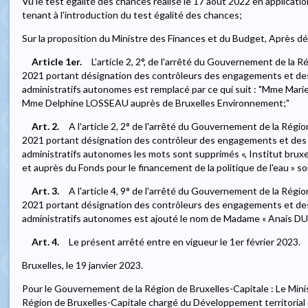
Vu le test égalité des chances réalisé le 17 août 2022 en applicatio
tenant à l'introduction du test égalité des chances;
Sur la proposition du Ministre des Finances et du Budget, Après dél
Article 1er.
L'article 2, 2°, de l'arrêté du Gouvernement de la R
2021 portant désignation des contrôleurs des engagements et des
administratifs autonomes est remplacé par ce qui suit : "Mme Mar
Mme Delphine LOSSEAU auprès de Bruxelles Environnement;"
Art. 2.
A l'article 2, 2° de l'arrêté du Gouvernement de la Régio
2021 portant désignation des contrôleur des engagements et des 
administratifs autonomes les mots sont supprimés «, Institut bruxe
et auprès du Fonds pour le financement de la politique de l'eau » s
Art. 3.
A l'article 4, 9° de l'arrêté du Gouvernement de la Régio
2021 portant désignation des contrôleurs des engagements et des
administratifs autonomes est ajouté le nom de Madame « Anais D
Art. 4.
Le présent arrêté entre en vigueur le 1er février 2023.
Bruxelles, le 19 janvier 2023.
Pour le Gouvernement de la Région de Bruxelles-Capitale : Le Min
Région de Bruxelles-Capitale chargé du Développement territorial 