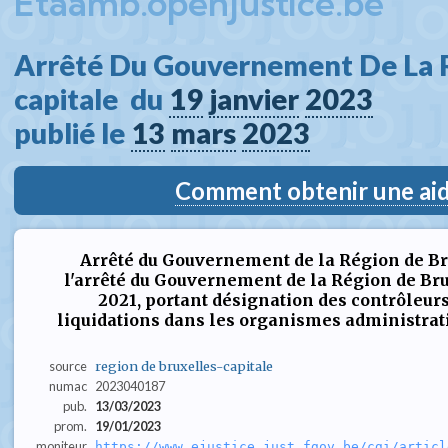
Etaamb.openjustice.be
Arrêté Du Gouvernement De La R
capitale  du 
19
janvier
2023
publié le 
13
mars
2023
Comment obtenir une aide
Arrêté du Gouvernement de la Région de Br
l'arrêté du Gouvernement de la Région de Bru
2021, portant désignation des contrôleur
liquidations dans les organismes administrati
source
region de bruxelles-capitale
numac
2023040187
pub.
13/03/2023
prom.
19/01/2023
moniteur
https://www.ejustice.just.fgov.be/cgi/articl