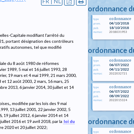
FR | NL
ordonnance d
ordonnance
type
04/10/2018
prom.
18/10/2018
pub.
2018031953
numac
les-Capitale modifiant l'arrêté du
21, portant désignation des contrôleurs
ratifs autonomes, tel que modifié
ordonnance du
ordonnance
type
ciale du 8 août 1980 de réformes
06/07/2022
prom.
vier 1989, 5 mai et 16 juillet 1993, 28
04/11/2022
pub.
2022032721
numac
ier, 19 mars et 4 mai 1999, 21 mars 2000,
003 et 12 août 2003, 2 mars, 16 mars, 25
ordonnance
re 2013, 6 janvier 2014, 30 juillet et 14
type
06/07/2022
prom.
08/09/2022
pub.
2022015324
numac
oises,, modifiée par les lois des 9 mai
999, 13 juillet 2001, 22 janvier 2002, 5
, 19 juillet 2012, 6 janvier 2014 et 14
ordonnance d
illet 2016 et 19 avril 2018, par la
loi du
 2020 et 20 juillet 2022;
ordonnance
type