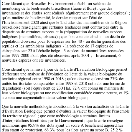
Considérant que Bruxelles Environnement a établi un schéma de
monitoring de la biodiversité bruxelloise (faune et flore) ; que des
inventaires et des études sont réalisés régulièrement (par groupe d'espèces) ;
qu'en matière de biodiversité, le dernier rapport sur l'état de
l'Environnement 2020 ainsi que le 2nd atlas des mammifères de la Région
bruxelloise renseignent que certaines tendances sont contrastées entre la
disparition de certaines espèces et la (ré)apparition de nouvelles espèces
indigènes (mammifères, oiseaux) ; que l'on constate ainsi : - un déclin de
population d'oiseaux pour 16 espèces sur les 40 - un déclin généralisé des
reptiles et les amphibiens indigènes - la présence de 17 espèces de
chiroptères sur 23 à l'échelle belge - 3 espèces de mammifères recensées
entre 1997-2000 n'ont plus été observées après 2001 ; - Inversement, 6
nouvelles espèces ont été inventoriées.
Considérant que la mise à jour de la Carte d'Evaluation Biologique permet
d'effectuer une analyse de l'évolution de l'état de la valeur biologique du
territoire régional entre 1998 et 2018 ; qu'on observe qu'environ 27% des
unités territoriales comparables entre 1998 et 2018 ont subi une forme de
dégradation (soit l'équivalent de 230 Ha), 72% ont connu un maintien de
leur valeur biologique ou une modification considérée comme neutre, et 1%
a connu une augmentation de sa valeur biologique ;
Que la nouvelle méthodologie aboutissant à la version actualisée de la Carte
d'Evaluation Biologique permet d'évaluer la valeur biologique de l'ensemble
du territoire régional ; que cette méthodologie a certaines limites
d'interprétations identifiées par le Gouvernement ; que la carte renseigne
néanmoins que 95.9% des ilots ayant un score A bénéficient aujourd'hui
d'un statut de protection, 68.3% pour les ilots ayant un score B, 25.2 %