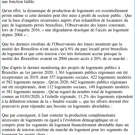
une fonction faible;
Qu'en effet, la dynamique de production de logements est essentiellement
privée même si cette dernière peut être mise à profit du secteur public ; Que
sur la base d'enquêtes récurrentes auprès d'un échantillon de locataires du
parc de logements privés bruxellois, l'Observatoire des loyers constatait,
lors de l'enquête 2016, « une dégradation drastique de l'accès au logement
depuis 2004 » ;
Que les derniers résultats de l'Observatoire des loyers montrent que la
moitié des Bruxellois n'ont accès qu'à 6% du parc locatif privé bruxellois
du logement et que cette tension s'est très fortement accrue puisque la
moitié des Bruxellois avaient en 2004 encore accès à 20% de ce marché ;
Que d'après le dernier monitoring des projets de logements publics à
Bruxelles au 1er janvier 2020, 1.361 logements publics régionaux ont été
réceptionnés en 2019, dont 357 logements sociaux, 422 logements modérés
et 582 logements moyens ; Qu'en 2020, 642 logements publics régionaux
ont été réceptionnés, dont 112 logements sociaux, 149 logements modérés
et 381 logements moyens ; Qu'au regard du nombre total de logements
connus au 01/01/2020, à l'échelle régionale, 11,2% des logements répondent
à la définition retenue de la « finalité sociale », que les efforts doivent être
poursuivis pour répondre aux besoins en logements abordables ;
Que par conséquent, il faut soutenir la production complémentaire
nécessaire de logements eu égard à l'évolution démographique en ce
compris pour les segments du logement financièrement abordable dans un
contexte de tension extrême du marché du logement pour les segments du
logement les moins chers ;