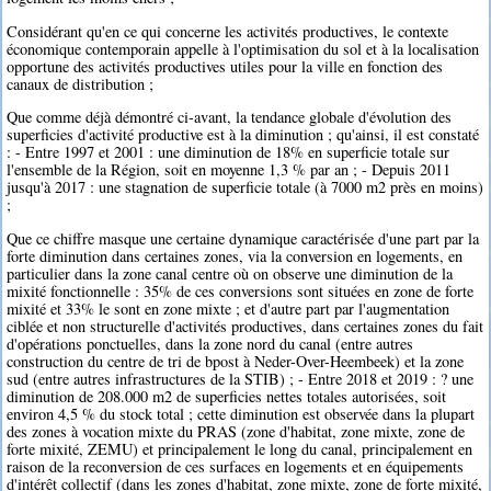
Considérant qu'en ce qui concerne les activités productives, le contexte
économique contemporain appelle à l'optimisation du sol et à la localisation
opportune des activités productives utiles pour la ville en fonction des
canaux de distribution ;
Que comme déjà démontré ci-avant, la tendance globale d'évolution des
superficies d'activité productive est à la diminution ; qu'ainsi, il est constaté
: - Entre 1997 et 2001 : une diminution de 18% en superficie totale sur
l'ensemble de la Région, soit en moyenne 1,3 % par an ; - Depuis 2011
jusqu'à 2017 : une stagnation de superficie totale (à 7000 m2 près en moins)
;
Que ce chiffre masque une certaine dynamique caractérisée d'une part par la
forte diminution dans certaines zones, via la conversion en logements, en
particulier dans la zone canal centre où on observe une diminution de la
mixité fonctionnelle : 35% de ces conversions sont situées en zone de forte
mixité et 33% le sont en zone mixte ; et d'autre part par l'augmentation
ciblée et non structurelle d'activités productives, dans certaines zones du fait
d'opérations ponctuelles, dans la zone nord du canal (entre autres
construction du centre de tri de bpost à Neder-Over-Heembeek) et la zone
sud (entre autres infrastructures de la STIB) ; - Entre 2018 et 2019 : ? une
diminution de 208.000 m2 de superficies nettes totales autorisées, soit
environ 4,5 % du stock total ; cette diminution est observée dans la plupart
des zones à vocation mixte du PRAS (zone d'habitat, zone mixte, zone de
forte mixité, ZEMU) et principalement le long du canal, principalement en
raison de la reconversion de ces surfaces en logements et en équipements
d'intérêt collectif (dans les zones d'habitat, zone mixte, zone de forte mixité,