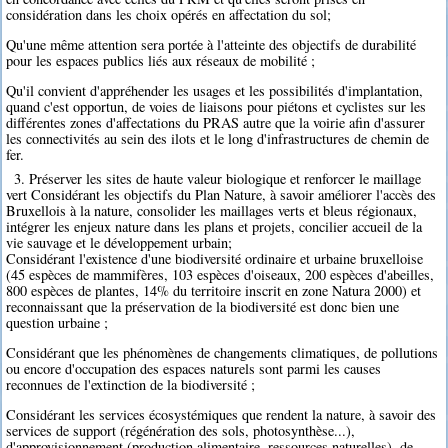
considération dans les choix opérés en affectation du sol;
Qu'une même attention sera portée à l'atteinte des objectifs de durabilité
pour les espaces publics liés aux réseaux de mobilité ;
Qu'il convient d'appréhender les usages et les possibilités d'implantation,
quand c'est opportun, de voies de liaisons pour piétons et cyclistes sur les
différentes zones d'affectations du PRAS autre que la voirie afin d'assurer
les connectivités au sein des ilots et le long d'infrastructures de chemin de
fer.
3. Préserver les sites de haute valeur biologique et renforcer le maillage
vert Considérant les objectifs du Plan Nature, à savoir améliorer l'accès des
Bruxellois à la nature, consolider les maillages verts et bleus régionaux,
intégrer les enjeux nature dans les plans et projets, concilier accueil de la
vie sauvage et le développement urbain;
Considérant l'existence d'une biodiversité ordinaire et urbaine bruxelloise
(45 espèces de mammifères, 103 espèces d'oiseaux, 200 espèces d'abeilles,
800 espèces de plantes, 14% du territoire inscrit en zone Natura 2000) et
reconnaissant que la préservation de la biodiversité est donc bien une
question urbaine ;
Considérant que les phénomènes de changements climatiques, de pollutions
ou encore d'occupation des espaces naturels sont parmi les causes
reconnues de l'extinction de la biodiversité ;
Considérant les services écosystémiques que rendent la nature, à savoir des
services de support (régénération des sols, photosynthèse...),
d'approvisionnement (production alimentaire, ressources naturelles), de