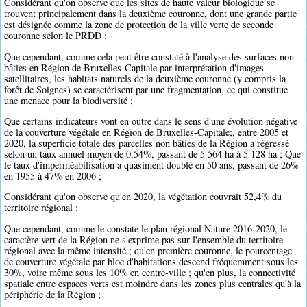
Considérant qu'on observe que les sites de haute valeur biologique se
trouvent principalement dans la deuxième couronne, dont une grande partie
est désignée comme la zone de protection de la ville verte de seconde
couronne selon le PRDD ;
Que cependant, comme cela peut être constaté à l'analyse des surfaces non
bâties en Région de Bruxelles-Capitale par interprétation d'images
satellitaires, les habitats naturels de la deuxième couronne (y compris la
forêt de Soignes) se caractérisent par une fragmentation, ce qui constitue
une menace pour la biodiversité ;
Que certains indicateurs vont en outre dans le sens d'une évolution négative
de la couverture végétale en Région de Bruxelles-Capitale;, entre 2005 et
2020, la superficie totale des parcelles non bâties de la Région a régressé
selon un taux annuel moyen de 0,54%, passant de 5 564 ha à 5 128 ha ; Que
le taux d'imperméabilisation a quasiment doublé en 50 ans, passant de 26%
en 1955 à 47% en 2006 ;
Considérant qu'on observe qu'en 2020, la végétation couvrait 52,4% du
territoire régional ;
Que cependant, comme le constate le plan régional Nature 2016-2020, le
caractère vert de la Région ne s'exprime pas sur l'ensemble du territoire
régional avec la même intensité ; qu'en première couronne, le pourcentage
de couverture végétale par bloc d'habitations descend fréquemment sous les
30%, voire même sous les 10% en centre-ville ; qu'en plus, la connectivité
spatiale entre espaces verts est moindre dans les zones plus centrales qu'à la
périphérie de la Région ;