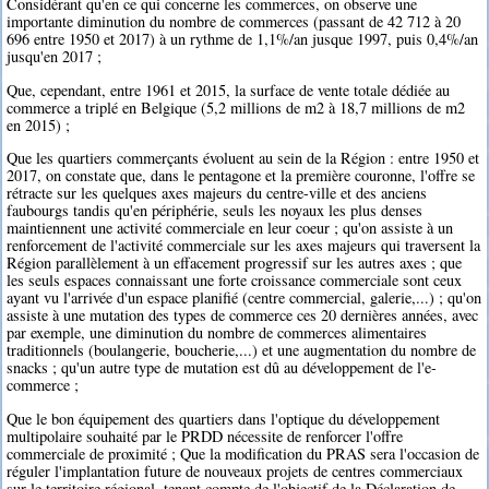
Considérant qu'en ce qui concerne les commerces, on observe une
importante diminution du nombre de commerces (passant de 42 712 à 20
696 entre 1950 et 2017) à un rythme de 1,1%/an jusque 1997, puis 0,4%/an
jusqu'en 2017 ;
Que, cependant, entre 1961 et 2015, la surface de vente totale dédiée au
commerce a triplé en Belgique (5,2 millions de m2 à 18,7 millions de m2
en 2015) ;
Que les quartiers commerçants évoluent au sein de la Région : entre 1950 et
2017, on constate que, dans le pentagone et la première couronne, l'offre se
rétracte sur les quelques axes majeurs du centre-ville et des anciens
faubourgs tandis qu'en périphérie, seuls les noyaux les plus denses
maintiennent une activité commerciale en leur coeur ; qu'on assiste à un
renforcement de l'activité commerciale sur les axes majeurs qui traversent la
Région parallèlement à un effacement progressif sur les autres axes ; que
les seuls espaces connaissant une forte croissance commerciale sont ceux
ayant vu l'arrivée d'un espace planifié (centre commercial, galerie,...) ; qu'on
assiste à une mutation des types de commerce ces 20 dernières années, avec
par exemple, une diminution du nombre de commerces alimentaires
traditionnels (boulangerie, boucherie,...) et une augmentation du nombre de
snacks ; qu'un autre type de mutation est dû au développement de l'e-
commerce ;
Que le bon équipement des quartiers dans l'optique du développement
multipolaire souhaité par le PRDD nécessite de renforcer l'offre
commerciale de proximité ; Que la modification du PRAS sera l'occasion de
réguler l'implantation future de nouveaux projets de centres commerciaux
sur le territoire régional, tenant compte de l'objectif de la Déclaration de