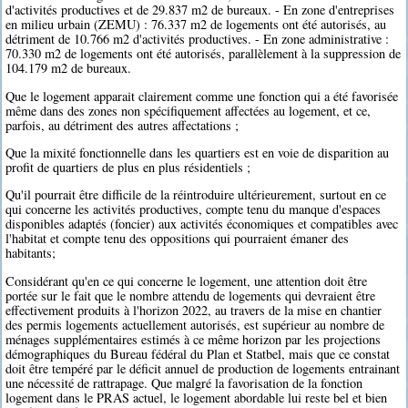
d'activités productives et de 29.837 m2 de bureaux. - En zone d'entreprises
en milieu urbain (ZEMU) : 76.337 m2 de logements ont été autorisés, au
détriment de 10.766 m2 d'activités productives. - En zone administrative :
70.330 m2 de logements ont été autorisés, parallèlement à la suppression de
104.179 m2 de bureaux.
Que le logement apparait clairement comme une fonction qui a été favorisée
même dans des zones non spécifiquement affectées au logement, et ce,
parfois, au détriment des autres affectations ;
Que la mixité fonctionnelle dans les quartiers est en voie de disparition au
profit de quartiers de plus en plus résidentiels ;
Qu'il pourrait être difficile de la réintroduire ultérieurement, surtout en ce
qui concerne les activités productives, compte tenu du manque d'espaces
disponibles adaptés (foncier) aux activités économiques et compatibles avec
l'habitat et compte tenu des oppositions qui pourraient émaner des
habitants;
Considérant qu'en ce qui concerne le logement, une attention doit être
portée sur le fait que le nombre attendu de logements qui devraient être
effectivement produits à l'horizon 2022, au travers de la mise en chantier
des permis logements actuellement autorisés, est supérieur au nombre de
ménages supplémentaires estimés à ce même horizon par les projections
démographiques du Bureau fédéral du Plan et Statbel, mais que ce constat
doit être tempéré par le déficit annuel de production de logements entrainant
une nécessité de rattrapage. Que malgré la favorisation de la fonction
logement dans le PRAS actuel, le logement abordable lui reste bel et bien