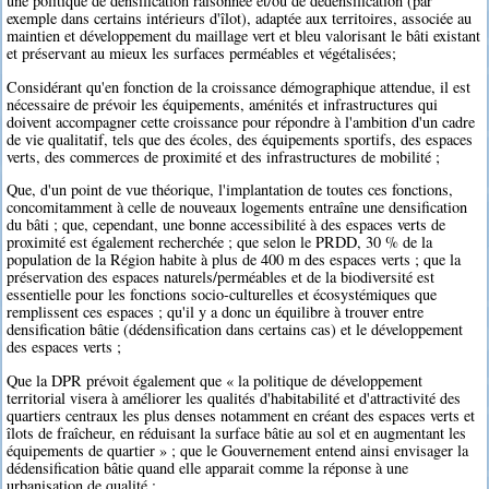
une politique de densification raisonnée et/ou de dédensification (par
exemple dans certains intérieurs d'îlot), adaptée aux territoires, associée au
maintien et développement du maillage vert et bleu valorisant le bâti existant
et préservant au mieux les surfaces perméables et végétalisées;
Considérant qu'en fonction de la croissance démographique attendue, il est
nécessaire de prévoir les équipements, aménités et infrastructures qui
doivent accompagner cette croissance pour répondre à l'ambition d'un cadre
de vie qualitatif, tels que des écoles, des équipements sportifs, des espaces
verts, des commerces de proximité et des infrastructures de mobilité ;
Que, d'un point de vue théorique, l'implantation de toutes ces fonctions,
concomitamment à celle de nouveaux logements entraîne une densification
du bâti ; que, cependant, une bonne accessibilité à des espaces verts de
proximité est également recherchée ; que selon le PRDD, 30 % de la
population de la Région habite à plus de 400 m des espaces verts ; que la
préservation des espaces naturels/perméables et de la biodiversité est
essentielle pour les fonctions socio-culturelles et écosystémiques que
remplissent ces espaces ; qu'il y a donc un équilibre à trouver entre
densification bâtie (dédensification dans certains cas) et le développement
des espaces verts ;
Que la DPR prévoit également que « la politique de développement
territorial visera à améliorer les qualités d'habitabilité et d'attractivité des
quartiers centraux les plus denses notamment en créant des espaces verts et
îlots de fraîcheur, en réduisant la surface bâtie au sol et en augmentant les
équipements de quartier » ; que le Gouvernement entend ainsi envisager la
dédensification bâtie quand elle apparait comme la réponse à une
urbanisation de qualité ;