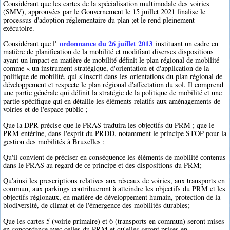
Considérant que les cartes de la spécialisation multimodale des voiries
(SMV), approuvées par le Gouvernement le 15 juillet 2021 finalise le
processus d'adoption réglementaire du plan ;et le rend pleinement
exécutoire.
ordonnance du 26 juillet 2013
Considérant que l'
instituant un cadre en
matière de planification de la mobilité et modifiant diverses dispositions
ayant un impact en matière de mobilité définit le plan régional de mobilité
comme « un instrument stratégique, d'orientation et d'application de la
politique de mobilité, qui s'inscrit dans les orientations du plan régional de
développement et respecte le plan régional d'affectation du sol. Il comprend
une partie générale qui définit la stratégie de la politique de mobilité et une
partie spécifique qui en détaille les éléments relatifs aux aménagements de
voiries et de l'espace public ;
Que la DPR précise que le PRAS traduira les objectifs du PRM ; que le
PRM entérine, dans l'esprit du PRDD, notamment le principe STOP pour la
gestion des mobilités à Bruxelles ;
Qu'il convient de préciser en conséquence les éléments de mobilité contenus
dans le PRAS au regard de ce principe et des dispositions du PRM;
Qu'ainsi les prescriptions relatives aux réseaux de voiries, aux transports en
commun, aux parkings contribueront à atteindre les objectifs du PRM et les
objectifs régionaux, en matière de développement humain, protection de la
biodiversité, de climat et de l'émergence des mobilités durables;
Que les cartes 5 (voirie primaire) et 6 (transports en commun) seront mises
en concordance avec celles du PRM et qu'elles seront prises en