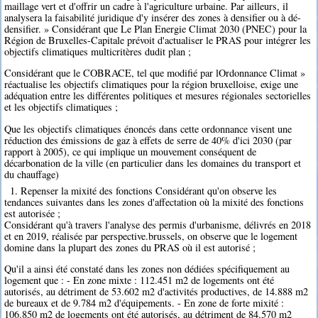
maillage vert et d'offrir un cadre à l'agriculture urbaine. Par ailleurs, il
analysera la faisabilité juridique d'y insérer des zones à densifier ou à dé-
densifier. » Considérant que Le Plan Energie Climat 2030 (PNEC) pour la
Région de Bruxelles-Capitale prévoit d'actualiser le PRAS pour intégrer les
objectifs climatiques multicritères dudit plan ;
Considérant que le COBRACE, tel que modifié par lOrdonnance Climat »
réactualise les objectifs climatiques pour la région bruxelloise, exige une
adéquation entre les différentes politiques et mesures régionales sectorielles
et les objectifs climatiques ;
Que les objectifs climatiques énoncés dans cette ordonnance visent une
réduction des émissions de gaz à effets de serre de 40% d'ici 2030 (par
rapport à 2005), ce qui implique un mouvement conséquent de
décarbonation de la ville (en particulier dans les domaines du transport et
du chauffage)
1. Repenser la mixité des fonctions Considérant qu'on observe les
tendances suivantes dans les zones d'affectation où la mixité des fonctions
est autorisée ;
Considérant qu'à travers l'analyse des permis d'urbanisme, délivrés en 2018
et en 2019, réalisée par perspective.brussels, on observe que le logement
domine dans la plupart des zones du PRAS où il est autorisé ;
Qu'il a ainsi été constaté dans les zones non dédiées spécifiquement au
logement que : - En zone mixte : 112.451 m2 de logements ont été
autorisés, au détriment de 53.602 m2 d'activités productives, de 14.888 m2
de bureaux et de 9.784 m2 d'équipements. - En zone de forte mixité :
106.850 m2 de logements ont été autorisés, au détriment de 84.570 m2