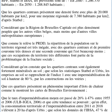
BFP, Statbel et IBSA, les prévisions sont de : - En 2040 : 1.266.370
habitants ; - En 2050 : 1.288.845 habitants ;
Que les quartiers centraux présentent une densité forte avec plus de 20.000
habitants par km2, pour une moyenne régionale de 7.380 habitants par km2,
d'après Statbel ;
Considérant que la Région de Bruxelles-Capitale est plus densément
peuplée que les autres villes belges, mais moins que d'autres villes
métropolitaines européennes ;
Que comme le relève le PRDD, la répartition de la population sur le
territoire régional est très inégale, avec des quartiers centraux et de première
couronne très denses et une seconde couronne qui l'est beaucoup moins ;
que ces occupations du territoire très différentes font partie de la
problématique de la fracture sociale ;
Considérant qu'on constate que les quartiers centraux sont également
fortement minéralisés au sol ; que selon les statistiques Statbel et Urbis, les
emprises au sol se rapprochent de l'indice 1 avec une imperméabilisation du
sol à hauteur de 80 %, par les constructions ou les voiries ;
Que ces quartiers présentent un phénomène important d'ilots de chaleur
comme le montrent les cartes de Bruxelles Environnement ;
Que le taux d'imperméabilisation moyen est passé de 26% à 47% entre 1955
et 2006 (ULB-IGEA, 2006) et que cette tendance se poursuit ; qu'en effet,
la consommation territoriale et l'imperméabilisation entre 2011 et 2018
s'élèvent à 20 ha d'après Urbis ; que selon les données de l'IBSA, 47 % de