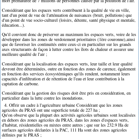
mort prématurée de 7 millions de personnes causée par la pollution de l'air.
Considérant que les espaces verts contribuent à la qualité de vie en ville,
tant d'un point de vue de l'atténuation de nuisances (bruit, pollutions) que
d'un point de vue socio-culturel (loisirs, détente, santé physique et mentale,
éducation...).
Qu'il convient donc de préserver au maximum les espaces verts, voire de les
développer dans les zones de verdoiement prioritaires (1ère couronne),ainsi
que de favoriser les continuités entre ceux-ci en particulier sur les grands
axes structurants de façon à lutter contre les îlots de chaleur et assurer une
meilleure qualité de l'air ;
Considérant que la localisation des espaces verts, leur taille et leur qualité
devront être déterminées, outre en fonction des zones de carence, également
en fonction des services écosystémiques qu'ils rendent, notamment leurs
capacités d'infiltration et de rétention de l'eau et leur contribution à la
captation de carbone.
Considérant que la gestion des risques doit être pris en considération, en
particulier dans la lutte contre les inondations.
4. Offrir un cadre à l'agriculture urbaine Considérant que les zones
agricoles du PRAS ont une superficie totale de 227 ha ;
Qu'on observe que la plupart des activités agricoles urbaines sont localisées
en dehors des zones agricoles du PRAS, dans les zones d'espaces verts,
d'habitat, résidentielles ou mixtes entre autres ; que sur les 232.9 Ha de
surfaces agricoles déclarées à la PAC, 111 Ha sont des zones agricoles
définies par le PRAS ;