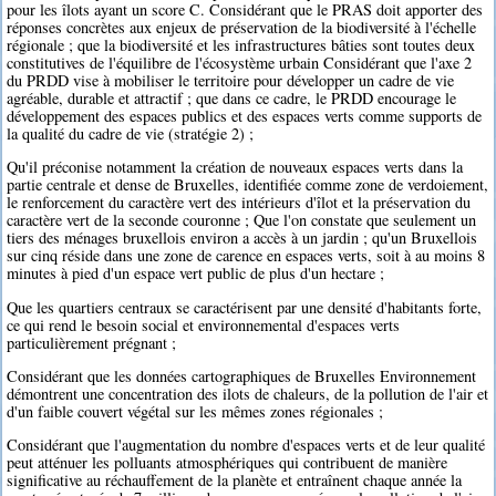
pour les îlots ayant un score C. Considérant que le PRAS doit apporter des
réponses concrètes aux enjeux de préservation de la biodiversité à l'échelle
régionale ; que la biodiversité et les infrastructures bâties sont toutes deux
constitutives de l'équilibre de l'écosystème urbain Considérant que l'axe 2
du PRDD vise à mobiliser le territoire pour développer un cadre de vie
agréable, durable et attractif ; que dans ce cadre, le PRDD encourage le
développement des espaces publics et des espaces verts comme supports de
la qualité du cadre de vie (stratégie 2) ;
Qu'il préconise notamment la création de nouveaux espaces verts dans la
partie centrale et dense de Bruxelles, identifiée comme zone de verdoiement,
le renforcement du caractère vert des intérieurs d'îlot et la préservation du
caractère vert de la seconde couronne ; Que l'on constate que seulement un
tiers des ménages bruxellois environ a accès à un jardin ; qu'un Bruxellois
sur cinq réside dans une zone de carence en espaces verts, soit à au moins 8
minutes à pied d'un espace vert public de plus d'un hectare ;
Que les quartiers centraux se caractérisent par une densité d'habitants forte,
ce qui rend le besoin social et environnemental d'espaces verts
particulièrement prégnant ;
Considérant que les données cartographiques de Bruxelles Environnement
démontrent une concentration des ilots de chaleurs, de la pollution de l'air et
d'un faible couvert végétal sur les mêmes zones régionales ;
Considérant que l'augmentation du nombre d'espaces verts et de leur qualité
peut atténuer les polluants atmosphériques qui contribuent de manière
significative au réchauffement de la planète et entraînent chaque année la