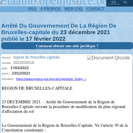
^
-
FR
NL
RSS
A PROPOS
WEB LOG
CONTACT
Arrêté Du Gouvernement De La Région De
Bruxelles-capitale du
23
décembre
2021
publié le
17
février
2022
Comment obtenir une aide juridique ?
region de bruxelles-capitale
source
2022020218
numac
17/02/2022
pub.
23/12/2021
prom.
moniteur
https://www.ejustice.just.fgov.be/cgi/article_body(...)
REGION DE BRUXELLES-CAPITALE
23 DECEMBRE 2021. - Arrêté du Gouvernement de la Région de
Bruxelles-Capitale ouvrant la procédure de modification du plan régional
d'affectation du sol
Le Gouvernement de la Région de Bruxelles-Capitale, Vu l'article 39 de la
Constitution coordonnée ;