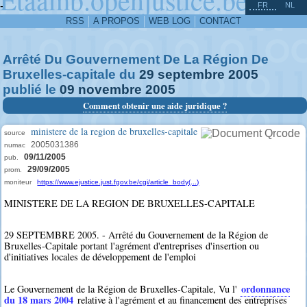
^
-
FR
NL
RSS
A PROPOS
WEB LOG
CONTACT
Arrêté Du Gouvernement De La Région De
Bruxelles-capitale du
29
septembre
2005
publié le
09
novembre
2005
Comment obtenir une aide juridique ?
ministere de la region de bruxelles-capitale
source
2005031386
numac
09/11/2005
pub.
29/09/2005
prom.
moniteur
https://www.ejustice.just.fgov.be/cgi/article_body(...)
MINISTERE DE LA REGION DE BRUXELLES-CAPITALE
29 SEPTEMBRE 2005. - Arrêté du Gouvernement de la Région de
Bruxelles-Capitale portant l'agrément d'entreprises d'insertion ou
d'initiatives locales de développement de l'emploi
ordonnance
Le Gouvernement de la Région de Bruxelles-Capitale, Vu l'
du 18 mars 2004
relative à l'agrément et au financement des entreprises