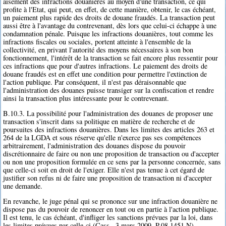
aisément des infractions douanières au moyen d'une transaction, ce qui
profite à l'Etat, qui peut, en effet, de cette manière, obtenir, le cas échéant,
un paiement plus rapide des droits de douane fraudés. La transaction peut
aussi être à l'avantage du contrevenant, dès lors que celui-ci échappe à une
condamnation pénale. Puisque les infractions douanières, tout comme les
infractions fiscales ou sociales, portent atteinte à l'ensemble de la
collectivité, en privant l'autorité des moyens nécessaires à son bon
fonctionnement, l'intérêt de la transaction se fait encore plus ressentir pour
ces infractions que pour d'autres infractions. Le paiement des droits de
douane fraudés est en effet une condition pour permettre l'extinction de
l'action publique. Par conséquent, il n'est pas déraisonnable que
l'administration des douanes puisse transiger sur la confiscation et rendre
ainsi la transaction plus intéressante pour le contrevenant.
B.10.3. La possibilité pour l'administration des douanes de proposer une
transaction s'inscrit dans sa politique en matière de recherche et de
poursuites des infractions douanières. Dans les limites des articles 263 et
264 de la LGDA et sous réserve qu'elle n'exerce pas ses compétences
arbitrairement, l'administration des douanes dispose du pouvoir
discrétionnaire de faire ou non une proposition de transaction ou d'accepter
ou non une proposition formulée en ce sens par la personne concernée, sans
que celle-ci soit en droit de l'exiger. Elle n'est pas tenue à cet égard de
justifier son refus ni de faire une proposition de transaction ni d'accepter
une demande.
En revanche, le juge pénal qui se prononce sur une infraction douanière ne
dispose pas du pouvoir de renoncer en tout ou en partie à l'action publique.
Il est tenu, le cas échéant, d'infliger les sanctions prévues par la loi, dans
les limites prévues par celle-ci (Cass., 3 mars 2009, P.08.1451.N).