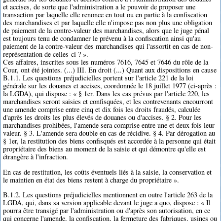
et accises, de sorte que l'administration a le pouvoir de proposer une
transaction par laquelle elle renonce en tout ou en partie à la confiscation
des marchandises et par laquelle elle n'impose pas non plus une obligation
de paiement de la contre-valeur des marchandises, alors que le juge pénal
est toujours tenu de condamner le prévenu à la confiscation ainsi qu'au
paiement de la contre-valeur des marchandises qui l'assortit en cas de non-
représentation de celles-ci ? ».
Ces affaires, inscrites sous les numéros 7616, 7645 et 7646 du rôle de la
Cour, ont été jointes. (...) III. En droit (...) Quant aux dispositions en cause
B.1.1. Les questions préjudicielles portent sur l'article 221 de la loi
générale sur les douanes et accises, coordonnée le 18 juillet 1977 (ci-après :
la LGDA), qui dispose : « § 1er. Dans les cas prévus par l'article 220, les
marchandises seront saisies et confisquées, et les contrevenants encourront
une amende comprise entre cinq et dix fois les droits fraudés, calculée
d'après les droits les plus élevés de douanes ou d'accises. § 2. Pour les
marchandises prohibées, l'amende sera comprise entre une et deux fois leur
valeur. § 3. L'amende sera double en cas de récidive. § 4. Par dérogation au
§ 1er, la restitution des biens confisqués est accordée à la personne qui était
propriétaire des biens au moment de la saisie et qui démontre qu'elle est
étrangère à l'infraction.
En cas de restitution, les coûts éventuels liés à la saisie, la conservation et
le maintien en état des biens restent à charge du propriétaire ».
B.1.2. Les questions préjudicielles mentionnent en outre l'article 263 de la
LGDA, qui, dans sa version applicable devant le juge a quo, dispose : « Il
pourra être transigé par l'administration ou d'après son autorisation, en ce
qui concerne l'amende, la confiscation, la fermeture des fabriques, usines ou