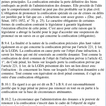
peines principales. La confiscation entraîne la perte définitive des biens
confisqués au profit de l'administration des douanes. Elle procède de l'idée
que le comportement criminel ne peut pas être profitable sur le plan civil.
L'obligation de prononcer la confiscation spéciale en cas de crimes ou délits
est justifiée par le fait que ces « infractions sont assez graves » (Doc. parl.,
Sénat, 1851-1852, n° 70, p. 25). Le caractère obligatoire de certaines
formes de confiscation contraint le législateur à garantir légalement
l'exécution effective de cette peine. C'est aussi pour cette raison que le
législateur a abrogé la faculté pour le juge d'accorder une suspension du
prononcé ou un sursis en ce qui concerne la confiscation (obligatoire).
B.9.4. La finalité et la nature de la confiscation précisées plus haut valent
également en ce qui concerne la confiscation prévue par l'article 221, § 1er,
de la LGDA. La confiscation en cause porte sur l'objet d'une infraction, à
savoir les biens qui ont été soustraits au contrôle douanier. Tout comme la
confiscation de droit commun de l'objet de l'infraction prévue à l'article 42,
1°, du Code pénal, les biens sur lesquels porte la confiscation prévue par
l'article 221, § 1er, de la LGDA présentent dès lors un lien direct avec
l'infraction : ils concernent les biens sur lesquels l'infraction douanière a été
commise. Tout comme son équivalent en droit pénal commun, il s'agit en
outre d'une confiscation obligatoire.
B.10.1. Eu égard à ce qui est dit en B.7 à B.9, il est raisonnablement
justifié que le juge pénal ne puisse pas renoncer en tout ou en partie à la
confiscation sur la base de circonstances atténuantes.
B.10.2. La circonstance que l'administration des douanes a le pouvoir de
renoncer à la confiscation s'inscrit dans le cadre de l'objectif de régler