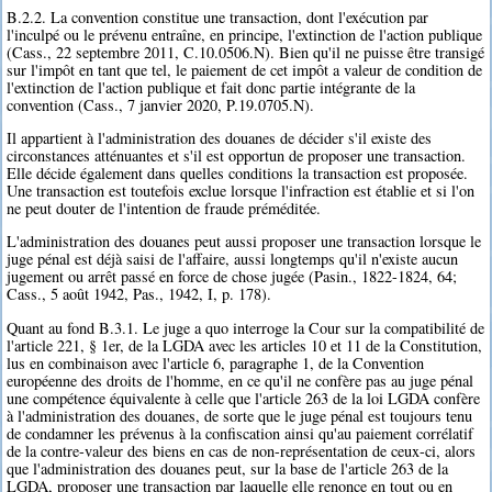
B.2.2. La convention constitue une transaction, dont l'exécution par
l'inculpé ou le prévenu entraîne, en principe, l'extinction de l'action publique
(Cass., 22 septembre 2011, C.10.0506.N). Bien qu'il ne puisse être transigé
sur l'impôt en tant que tel, le paiement de cet impôt a valeur de condition de
l'extinction de l'action publique et fait donc partie intégrante de la
convention (Cass., 7 janvier 2020, P.19.0705.N).
Il appartient à l'administration des douanes de décider s'il existe des
circonstances atténuantes et s'il est opportun de proposer une transaction.
Elle décide également dans quelles conditions la transaction est proposée.
Une transaction est toutefois exclue lorsque l'infraction est établie et si l'on
ne peut douter de l'intention de fraude préméditée.
L'administration des douanes peut aussi proposer une transaction lorsque le
juge pénal est déjà saisi de l'affaire, aussi longtemps qu'il n'existe aucun
jugement ou arrêt passé en force de chose jugée (Pasin., 1822-1824, 64;
Cass., 5 août 1942, Pas., 1942, I, p. 178).
Quant au fond B.3.1. Le juge a quo interroge la Cour sur la compatibilité de
l'article 221, § 1er, de la LGDA avec les articles 10 et 11 de la Constitution,
lus en combinaison avec l'article 6, paragraphe 1, de la Convention
européenne des droits de l'homme, en ce qu'il ne confère pas au juge pénal
une compétence équivalente à celle que l'article 263 de la loi LGDA confère
à l'administration des douanes, de sorte que le juge pénal est toujours tenu
de condamner les prévenus à la confiscation ainsi qu'au paiement corrélatif
de la contre-valeur des biens en cas de non-représentation de ceux-ci, alors
que l'administration des douanes peut, sur la base de l'article 263 de la
LGDA, proposer une transaction par laquelle elle renonce en tout ou en