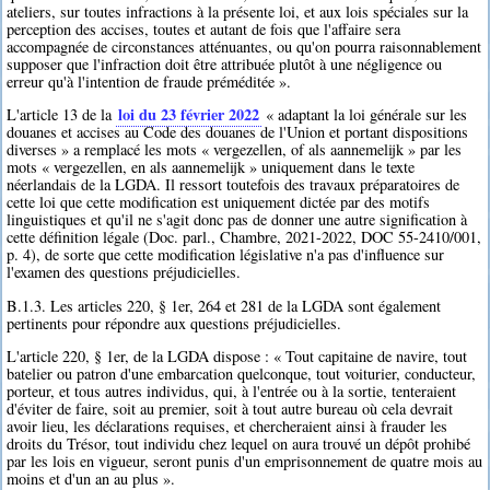
ateliers, sur toutes infractions à la présente loi, et aux lois spéciales sur la
perception des accises, toutes et autant de fois que l'affaire sera
accompagnée de circonstances atténuantes, ou qu'on pourra raisonnablement
supposer que l'infraction doit être attribuée plutôt à une négligence ou
erreur qu'à l'intention de fraude préméditée ».
loi du 23 février 2022
L'article 13 de la
« adaptant la loi générale sur les
douanes et accises au Code des douanes de l'Union et portant dispositions
diverses » a remplacé les mots « vergezellen, of als aannemelijk » par les
mots « vergezellen, en als aannemelijk » uniquement dans le texte
néerlandais de la LGDA. Il ressort toutefois des travaux préparatoires de
cette loi que cette modification est uniquement dictée par des motifs
linguistiques et qu'il ne s'agit donc pas de donner une autre signification à
cette définition légale (Doc. parl., Chambre, 2021-2022, DOC 55-2410/001,
p. 4), de sorte que cette modification législative n'a pas d'influence sur
l'examen des questions préjudicielles.
B.1.3. Les articles 220, § 1er, 264 et 281 de la LGDA sont également
pertinents pour répondre aux questions préjudicielles.
L'article 220, § 1er, de la LGDA dispose : « Tout capitaine de navire, tout
batelier ou patron d'une embarcation quelconque, tout voiturier, conducteur,
porteur, et tous autres individus, qui, à l'entrée ou à la sortie, tenteraient
d'éviter de faire, soit au premier, soit à tout autre bureau où cela devrait
avoir lieu, les déclarations requises, et chercheraient ainsi à frauder les
droits du Trésor, tout individu chez lequel on aura trouvé un dépôt prohibé
par les lois en vigueur, seront punis d'un emprisonnement de quatre mois au
moins et d'un an au plus ».