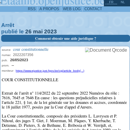
^
-
FR
NL
RSS
A PROPOS
WEB LOG
CONTACT
Arrêt
publié le
26
mai
2023
Comment obtenir une aide juridique ?
cour constitutionnelle
source
2022207356
numac
26/05/2023
pub.
--
prom.
moniteur
https://www.ejustice.just.fgov.be/cgi/article_body(...)
COUR CONSTITUTIONNELLE
Extrait de l'arrêt n° 114/2022 du 22 septembre 2022 Numéros du rôle :
7616, 7645 et 7646 En cause : les questions préjudicielles relatives à
l'article 221, § 1er, de la loi générale sur les douanes et accises, coordonnée
le 18 juillet 1977, posées par la Cour d'appel d'Anvers.
La Cour constitutionnelle, composée des présidents L. Lavrysen et P.
Nihoul, des juges T. Giet, J. Moerman, M. Pâques, Y. Kherbache, T.
Detienne, D. Pieters, S. de Bethune, E. Bribosia et W. Verrijdt, et,
conformément à l'article 60bis de la loi spéciale du 6 janvier 1989 sur la