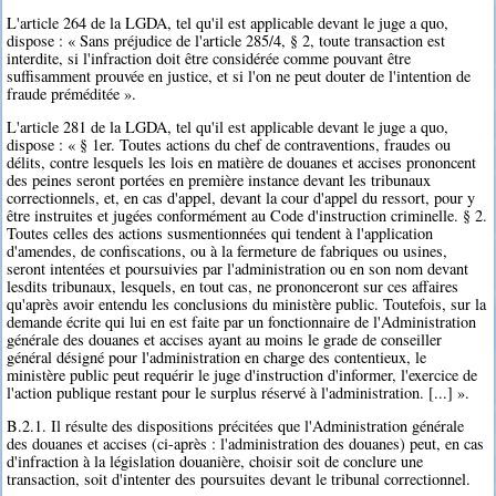
L'article 264 de la LGDA, tel qu'il est applicable devant le juge a quo,
dispose : « Sans préjudice de l'article 285/4, § 2, toute transaction est
interdite, si l'infraction doit être considérée comme pouvant être
suffisamment prouvée en justice, et si l'on ne peut douter de l'intention de
fraude préméditée ».
L'article 281 de la LGDA, tel qu'il est applicable devant le juge a quo,
dispose : « § 1er. Toutes actions du chef de contraventions, fraudes ou
délits, contre lesquels les lois en matière de douanes et accises prononcent
des peines seront portées en première instance devant les tribunaux
correctionnels, et, en cas d'appel, devant la cour d'appel du ressort, pour y
être instruites et jugées conformément au Code d'instruction criminelle. § 2.
Toutes celles des actions susmentionnées qui tendent à l'application
d'amendes, de confiscations, ou à la fermeture de fabriques ou usines,
seront intentées et poursuivies par l'administration ou en son nom devant
lesdits tribunaux, lesquels, en tout cas, ne prononceront sur ces affaires
qu'après avoir entendu les conclusions du ministère public. Toutefois, sur la
demande écrite qui lui en est faite par un fonctionnaire de l'Administration
générale des douanes et accises ayant au moins le grade de conseiller
général désigné pour l'administration en charge des contentieux, le
ministère public peut requérir le juge d'instruction d'informer, l'exercice de
l'action publique restant pour le surplus réservé à l'administration. [...] ».
B.2.1. Il résulte des dispositions précitées que l'Administration générale
des douanes et accises (ci-après : l'administration des douanes) peut, en cas
d'infraction à la législation douanière, choisir soit de conclure une
transaction, soit d'intenter des poursuites devant le tribunal correctionnel.