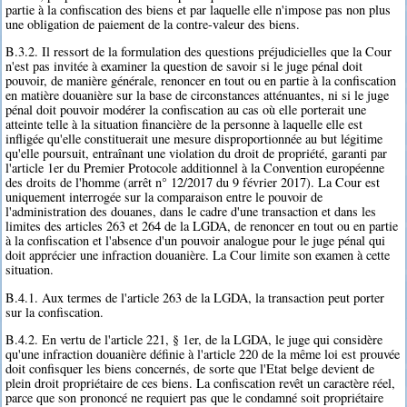
partie à la confiscation des biens et par laquelle elle n'impose pas non plus
une obligation de paiement de la contre-valeur des biens.
B.3.2. Il ressort de la formulation des questions préjudicielles que la Cour
n'est pas invitée à examiner la question de savoir si le juge pénal doit
pouvoir, de manière générale, renoncer en tout ou en partie à la confiscation
en matière douanière sur la base de circonstances atténuantes, ni si le juge
pénal doit pouvoir modérer la confiscation au cas où elle porterait une
atteinte telle à la situation financière de la personne à laquelle elle est
infligée qu'elle constituerait une mesure disproportionnée au but légitime
qu'elle poursuit, entraînant une violation du droit de propriété, garanti par
l'article 1er du Premier Protocole additionnel à la Convention européenne
des droits de l'homme (arrêt n° 12/2017 du 9 février 2017). La Cour est
uniquement interrogée sur la comparaison entre le pouvoir de
l'administration des douanes, dans le cadre d'une transaction et dans les
limites des articles 263 et 264 de la LGDA, de renoncer en tout ou en partie
à la confiscation et l'absence d'un pouvoir analogue pour le juge pénal qui
doit apprécier une infraction douanière. La Cour limite son examen à cette
situation.
B.4.1. Aux termes de l'article 263 de la LGDA, la transaction peut porter
sur la confiscation.
B.4.2. En vertu de l'article 221, § 1er, de la LGDA, le juge qui considère
qu'une infraction douanière définie à l'article 220 de la même loi est prouvée
doit confisquer les biens concernés, de sorte que l'Etat belge devient de
plein droit propriétaire de ces biens. La confiscation revêt un caractère réel,
parce que son prononcé ne requiert pas que le condamné soit propriétaire