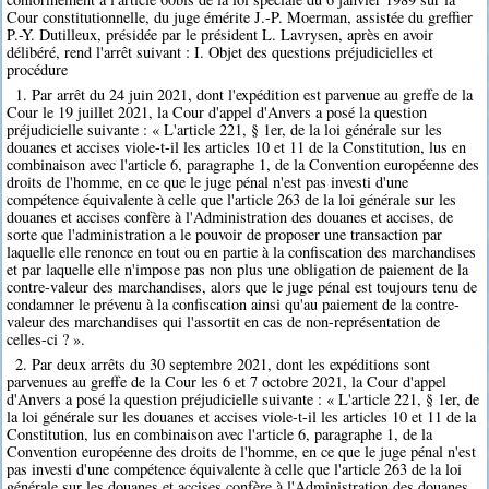
Cour constitutionnelle, du juge émérite J.-P. Moerman, assistée du greffier
P.-Y. Dutilleux, présidée par le président L. Lavrysen, après en avoir
délibéré, rend l'arrêt suivant : I. Objet des questions préjudicielles et
procédure
1. Par arrêt du 24 juin 2021, dont l'expédition est parvenue au greffe de la
Cour le 19 juillet 2021, la Cour d'appel d'Anvers a posé la question
préjudicielle suivante : « L'article 221, § 1er, de la loi générale sur les
douanes et accises viole-t-il les articles 10 et 11 de la Constitution, lus en
combinaison avec l'article 6, paragraphe 1, de la Convention européenne des
droits de l'homme, en ce que le juge pénal n'est pas investi d'une
compétence équivalente à celle que l'article 263 de la loi générale sur les
douanes et accises confère à l'Administration des douanes et accises, de
sorte que l'administration a le pouvoir de proposer une transaction par
laquelle elle renonce en tout ou en partie à la confiscation des marchandises
et par laquelle elle n'impose pas non plus une obligation de paiement de la
contre-valeur des marchandises, alors que le juge pénal est toujours tenu de
condamner le prévenu à la confiscation ainsi qu'au paiement de la contre-
valeur des marchandises qui l'assortit en cas de non-représentation de
celles-ci ? ».
2. Par deux arrêts du 30 septembre 2021, dont les expéditions sont
parvenues au greffe de la Cour les 6 et 7 octobre 2021, la Cour d'appel
d'Anvers a posé la question préjudicielle suivante : « L'article 221, § 1er, de
la loi générale sur les douanes et accises viole-t-il les articles 10 et 11 de la
Constitution, lus en combinaison avec l'article 6, paragraphe 1, de la
Convention européenne des droits de l'homme, en ce que le juge pénal n'est
pas investi d'une compétence équivalente à celle que l'article 263 de la loi
générale sur les douanes et accises confère à l'Administration des douanes