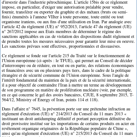
d'investir dans l'industrie pétrochimique. L'article 15bis de ce règlement
impose, en particulier, d'exiger une autorisation préalable pour vendre,
fournir, transférer ou exporter du graphite et des métaux (bruts ou semi-
finis) énumérés à l'annexe VIIter à toute personne, toute entité ou tout
organisme iraniens, ou aux fins d'une utilisation en Iran. Par analogie avec
l'article 42 du règlement (UE) n° 952/2013, l'article 47 du règlement (UE)
n° 267/2012 impose aux Etats membres de déterminer le régime des
sanctions applicables en cas de violation des dispositions dudit règlement et
de prendre toutes les mesures nécessaires pour garantir leur mise en oeuvre.
Les sanctions prévues sont effectives, proportionnées et dissuasives.
Ce règlement se fonde sur l'article 215 du Traité sur le fonctionnement de
l'Union européenne (ci-après : le TFUE), qui permet au Conseil de décider
d'interrompre ou de réduire, en tout ou en partie, des relations économiques
et financières avec un ou plusieurs pays tiers, dans le cadre de la politique
étrangère et de sécurité commune de l'Union européenne. Sous l'angle de
l'intérêt fondamental du maintien de la paix et de la sécurité internationale,
il a pour objectif de contraindre l'Iran à mettre un terme au développement
de son programme en matière de prolifération nucléaire (voir, par exemple,
en ce qui concerne le gel des avoirs bancaires, CJUE, 8 septembre 2015, T-
564/12, Ministry of Energy of Iran, points 114 et 118).
Dans l'affaire n° 7645, la prévention porte sur une prétendue infraction au
règlement d'exécution (UE) n° 214/2013 du Conseil du 11 mars 2013 «
instituant un droit antidumping définitif et portant perception définitive du
droit provisoire institué sur les importations de certains produits en acier en
revêtement organique originaires de la République populaire de Chine »,
ainsi qu'au règlement d'exécution (UE) n° 215/2013 du Conseil du 11 mars