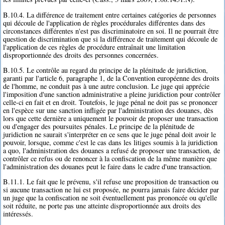
B.10.4. La différence de traitement entre certaines catégories de personnes
qui découle de l'application de règles procédurales différentes dans des
circonstances différentes n'est pas discriminatoire en soi. Il ne pourrait être
question de discrimination que si la différence de traitement qui découle de
l'application de ces règles de procédure entraînait une limitation
disproportionnée des droits des personnes concernées.
B.10.5. Le contrôle au regard du principe de la plénitude de juridiction,
garanti par l'article 6, paragraphe 1, de la Convention européenne des droits
de l'homme, ne conduit pas à une autre conclusion. Le juge qui apprécie
l'imposition d'une sanction administrative a pleine juridiction pour contrôler
celle-ci en fait et en droit. Toutefois, le juge pénal ne doit pas se prononcer
en l'espèce sur une sanction infligée par l'administration des douanes, dès
lors que cette dernière a uniquement le pouvoir de proposer une transaction
ou d'engager des poursuites pénales. Le principe de la plénitude de
juridiction ne saurait s'interpréter en ce sens que le juge pénal doit avoir le
pouvoir, lorsque, comme c'est le cas dans les litiges soumis à la juridiction
a quo, l'administration des douanes a refusé de proposer une transaction, de
contrôler ce refus ou de renoncer à la confiscation de la même manière que
l'administration des douanes peut le faire dans le cadre d'une transaction.
B.11.1. Le fait que le prévenu, s'il refuse une proposition de transaction ou
si aucune transaction ne lui est proposée, ne pourra jamais faire décider par
un juge que la confiscation ne soit éventuellement pas prononcée ou qu'elle
soit réduite, ne porte pas une atteinte disproportionnée aux droits des
intéressés.