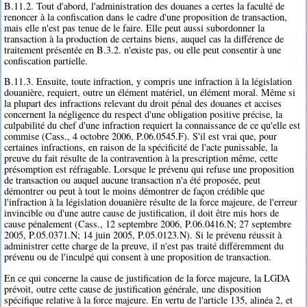
B.11.2. Tout d'abord, l'administration des douanes a certes la faculté de
renoncer à la confiscation dans le cadre d'une proposition de transaction,
mais elle n'est pas tenue de le faire. Elle peut aussi subordonner la
transaction à la production de certains biens, auquel cas la différence de
traitement présentée en B.3.2. n'existe pas, ou elle peut consentir à une
confiscation partielle.
B.11.3. Ensuite, toute infraction, y compris une infraction à la législation
douanière, requiert, outre un élément matériel, un élément moral. Même si
la plupart des infractions relevant du droit pénal des douanes et accises
concernent la négligence du respect d'une obligation positive précise, la
culpabilité du chef d'une infraction requiert la connaissance de ce qu'elle est
commise (Cass., 4 octobre 2006, P.06.0545.F). S'il est vrai que, pour
certaines infractions, en raison de la spécificité de l'acte punissable, la
preuve du fait résulte de la contravention à la prescription même, cette
présomption est réfragable. Lorsque le prévenu qui refuse une proposition
de transaction ou auquel aucune transaction n'a été proposée, peut
démontrer ou peut à tout le moins démontrer de façon crédible que
l'infraction à la législation douanière résulte de la force majeure, de l'erreur
invincible ou d'une autre cause de justification, il doit être mis hors de
cause pénalement (Cass., 12 septembre 2006, P.06.0416.N; 27 septembre
2005, P.05.0371.N; 14 juin 2005, P.05.0123.N). Si le prévenu réussit à
administrer cette charge de la preuve, il n'est pas traité différemment du
prévenu ou de l'inculpé qui consent à une proposition de transaction.
En ce qui concerne la cause de justification de la force majeure, la LGDA
prévoit, outre cette cause de justification générale, une disposition
spécifique relative à la force majeure. En vertu de l'article 135, alinéa 2, et