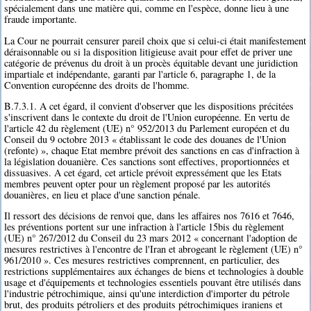
spécialement dans une matière qui, comme en l'espèce, donne lieu à une
fraude importante.
La Cour ne pourrait censurer pareil choix que si celui-ci était manifestement
déraisonnable ou si la disposition litigieuse avait pour effet de priver une
catégorie de prévenus du droit à un procès équitable devant une juridiction
impartiale et indépendante, garanti par l'article 6, paragraphe 1, de la
Convention européenne des droits de l'homme.
B.7.3.1. A cet égard, il convient d'observer que les dispositions précitées
s'inscrivent dans le contexte du droit de l'Union européenne. En vertu de
l'article 42 du règlement (UE) n° 952/2013 du Parlement européen et du
Conseil du 9 octobre 2013 « établissant le code des douanes de l'Union
(refonte) », chaque Etat membre prévoit des sanctions en cas d'infraction à
la législation douanière. Ces sanctions sont effectives, proportionnées et
dissuasives. A cet égard, cet article prévoit expressément que les Etats
membres peuvent opter pour un règlement proposé par les autorités
douanières, en lieu et place d'une sanction pénale.
Il ressort des décisions de renvoi que, dans les affaires nos 7616 et 7646,
les préventions portent sur une infraction à l'article 15bis du règlement
(UE) n° 267/2012 du Conseil du 23 mars 2012 « concernant l'adoption de
mesures restrictives à l'encontre de l'Iran et abrogeant le règlement (UE) n°
961/2010 ». Ces mesures restrictives comprennent, en particulier, des
restrictions supplémentaires aux échanges de biens et technologies à double
usage et d'équipements et technologies essentiels pouvant être utilisés dans
l'industrie pétrochimique, ainsi qu'une interdiction d'importer du pétrole
brut, des produits pétroliers et des produits pétrochimiques iraniens et