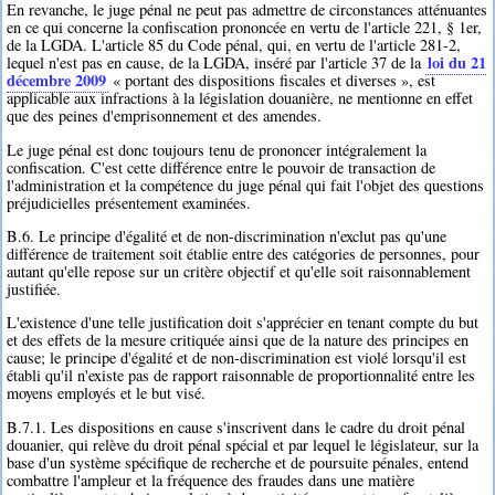
En revanche, le juge pénal ne peut pas admettre de circonstances atténuantes
en ce qui concerne la confiscation prononcée en vertu de l'article 221, § 1er,
de la LGDA. L'article 85 du Code pénal, qui, en vertu de l'article 281-2,
loi du 21
lequel n'est pas en cause, de la LGDA, inséré par l'article 37 de la
décembre 2009
« portant des dispositions fiscales et diverses », est
applicable aux infractions à la législation douanière, ne mentionne en effet
que des peines d'emprisonnement et des amendes.
Le juge pénal est donc toujours tenu de prononcer intégralement la
confiscation. C'est cette différence entre le pouvoir de transaction de
l'administration et la compétence du juge pénal qui fait l'objet des questions
préjudicielles présentement examinées.
B.6. Le principe d'égalité et de non-discrimination n'exclut pas qu'une
différence de traitement soit établie entre des catégories de personnes, pour
autant qu'elle repose sur un critère objectif et qu'elle soit raisonnablement
justifiée.
L'existence d'une telle justification doit s'apprécier en tenant compte du but
et des effets de la mesure critiquée ainsi que de la nature des principes en
cause; le principe d'égalité et de non-discrimination est violé lorsqu'il est
établi qu'il n'existe pas de rapport raisonnable de proportionnalité entre les
moyens employés et le but visé.
B.7.1. Les dispositions en cause s'inscrivent dans le cadre du droit pénal
douanier, qui relève du droit pénal spécial et par lequel le législateur, sur la
base d'un système spécifique de recherche et de poursuite pénales, entend
combattre l'ampleur et la fréquence des fraudes dans une matière