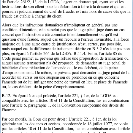
de l'article 261/2, 1°, de la LGDA, l'agent en douane qui, ayant suivi les
instructions de son client pour la déclaration à faire à la douane et qui est
poursuivi judiciairement du chef de fraude, est mis hors de cause dès que la
fraude est établie à charge du client.
Alors que les infractions douanières n'impliquent en général pas une
condition d'intention, cela n'exclut pas que le juge pénal juge dans un cas
concret que l'infraction a été commise intentionnellement ou qu'il est
question d'une fraude, auquel cas un recours à l'erreur invincible, à la force
majeure ou à une autre cause de justification n'est, certes, pas possible,
mais auquel cas la différence de traitement décrite en B.3.2 n'existe pas non
plus, eu égard à l'article 264 de la LGDA. B.11.4. Enfin, l'article 85 du
Code pénal permet au prévenu qui refuse une proposition de transaction ou
auquel aucune transaction n'a été proposée, de demander au juge pénal de
bénéficier d'une réduction de l'amende ou, le cas échéant, de la peine
d'emprisonnement. De même, le prévenu peut demander au juge pénal de lui
accorder un sursis ou une suspension du prononcé en ce qui concerne
l'amende ou de lui infliger une peine de travail en lieu et place de l'amende
ou, le cas échéant, de la peine d'emprisonnement.
B.12. Eu égard à ce qui précède, l'article 221, § 1er, de la LGDA est
compatible avec les articles 10 et 11 de la Constitution, lus en combinaison
avec l'article 6, paragraphe 1, de la Convention européenne des droits de
l'homme.
Par ces motifs, la Cour dit pour droit : L'article 221, § 1er, de la loi
générale sur les douanes et accises, coordonnée le 18 juillet 1977, ne viole
pas les articles 10 et 11 de la Constitution, lus en combinaison avec l'article