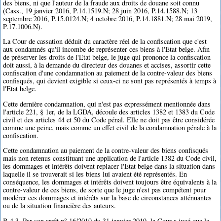
des biens, ni que l'auteur de la fraude aux droits de douane soit connu
(Cass., 19 janvier 2016, P.14.1519.N; 28 juin 2016, P.14.1588.N; 13
septembre 2016, P.15.0124.N; 4 octobre 2016, P.14.1881.N; 28 mai 2019,
P.17.1006.N).
La Cour de cassation déduit du caractère réel de la confiscation que c'est
aux condamnés qu'il incombe de représenter ces biens à l'Etat belge. Afin
de préserver les droits de l'Etat belge, le juge qui prononce la confiscation
doit aussi, à la demande du directeur des douanes et accises, assortir cette
confiscation d'une condamnation au paiement de la contre-valeur des biens
confisqués, qui devient exigible si ceux-ci ne sont pas représentés à temps à
l'Etat belge.
Cette dernière condamnation, qui n'est pas expressément mentionnée dans
l'article 221, § 1er, de la LGDA, découle des articles 1382 et 1383 du Code
civil et des articles 44 et 50 du Code pénal. Elle ne doit pas être considérée
comme une peine, mais comme un effet civil de la condamnation pénale à la
confiscation.
Cette condamnation au paiement de la contre-valeur des biens confisqués
mais non retenus constituant une application de l'article 1382 du Code civil,
les dommages et intérêts doivent replacer l'Etat belge dans la situation dans
laquelle il se trouverait si les biens lui avaient été représentés. En
conséquence, les dommages et intérêts doivent toujours être équivalents à la
contre-valeur de ces biens, de sorte que le juge n'est pas compétent pour
modérer ces dommages et intérêts sur la base de circonstances atténuantes
ou de la situation financière des auteurs.
B.4.3. Par son arrêt n° 16/2019 du 31 janvier 2019, la Cour a jugé que le