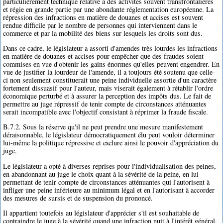
particulièrement technique relative à des activités souvent transfrontalières
et régie en grande partie par une abondante réglementation européenne. La
répression des infractions en matière de douanes et accises est souvent
rendue difficile par le nombre de personnes qui interviennent dans le
commerce et par la mobilité des biens sur lesquels les droits sont dus.
Dans ce cadre, le législateur a assorti d'amendes très lourdes les infractions
en matière de douanes et accises pour empêcher que des fraudes soient
commises en vue d'obtenir les gains énormes qu'elles peuvent engendrer. En
vue de justifier la lourdeur de l'amende, il a toujours été soutenu que celle-
ci non seulement constituerait une peine individuelle assortie d'un caractère
fortement dissuasif pour l'auteur, mais viserait également à rétablir l'ordre
économique perturbé et à assurer la perception des impôts dus. Le fait de
permettre au juge répressif de tenir compte de circonstances atténuantes
serait incompatible avec l'objectif consistant à réprimer la fraude fiscale.
B.7.2. Sous la réserve qu'il ne peut prendre une mesure manifestement
déraisonnable, le législateur démocratiquement élu peut vouloir déterminer
lui-même la politique répressive et exclure ainsi le pouvoir d'appréciation du
juge.
Le législateur a opté à diverses reprises pour l'individualisation des peines,
en abandonnant au juge le choix quant à la sévérité de la peine, en lui
permettant de tenir compte de circonstances atténuantes qui l'autorisent à
infliger une peine inférieure au minimum légal et en l'autorisant à accorder
des mesures de sursis et de suspension du prononcé.
Il appartient toutefois au législateur d'apprécier s'il est souhaitable de
contraindre le juge à la sévérité quand une infraction nuit à l'intérêt général,