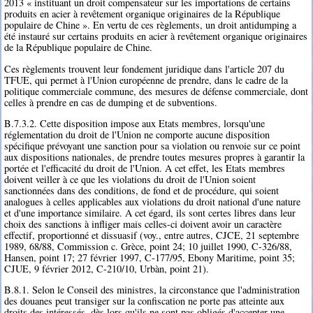
2013 « instituant un droit compensateur sur les importations de certains
produits en acier à revêtement organique originaires de la République
populaire de Chine ». En vertu de ces règlements, un droit antidumping a
été instauré sur certains produits en acier à revêtement organique originaires
de la République populaire de Chine.
Ces règlements trouvent leur fondement juridique dans l'article 207 du
TFUE, qui permet à l'Union européenne de prendre, dans le cadre de la
politique commerciale commune, des mesures de défense commerciale, dont
celles à prendre en cas de dumping et de subventions.
B.7.3.2. Cette disposition impose aux Etats membres, lorsqu'une
réglementation du droit de l'Union ne comporte aucune disposition
spécifique prévoyant une sanction pour sa violation ou renvoie sur ce point
aux dispositions nationales, de prendre toutes mesures propres à garantir la
portée et l'efficacité du droit de l'Union. A cet effet, les Etats membres
doivent veiller à ce que les violations du droit de l'Union soient
sanctionnées dans des conditions, de fond et de procédure, qui soient
analogues à celles applicables aux violations du droit national d'une nature
et d'une importance similaire. A cet égard, ils sont certes libres dans leur
choix des sanctions à infliger mais celles-ci doivent avoir un caractère
effectif, proportionné et dissuasif (voy., entre autres, CJCE, 21 septembre
1989, 68/88, Commission c. Grèce, point 24; 10 juillet 1990, C-326/88,
Hansen, point 17; 27 février 1997, C-177/95, Ebony Maritime, point 35;
CJUE, 9 février 2012, C-210/10, Urbàn, point 21).
B.8.1. Selon le Conseil des ministres, la circonstance que l'administration
des douanes peut transiger sur la confiscation ne porte pas atteinte aux
droits des intéressés, dès lors qu'ils ne sont pas obligés d'accepter une