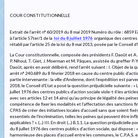
COUR CONSTITUTIONNELLE
Extrait de l'arrêt n° 60/2019 du 8 mai 2019 Numéro du rôle : 6859 En 
à l'article 57ter/1 de la
loi du 8 juillet 1976
organique des centres pu
rétabli par l'article 25 de la loi du 8 mai 2013, posée par le Conseil d'
La Cour constitutionnelle, composée des présidents F. Daoût et A.
P. Nihoul, T. Giet, J. Moerman et M. Pâques, assistée du greffier P.-Y
Daoût, après en avoir délibéré, rend l'arrêt suivant : I. Objet de la 
arrêt n° 240.689 du 8 février 2018 en cause du centre public d'acti
partie intervenante : la ville d'Andenne, dont l'expédition est parve
2018, le Conseil d'Etat a posé la question préjudicielle suivante : « L
juillet 1976 des centres publics d'action sociale viole-t-il les artic
avec ses articles 12 et 14 ainsi qu'au principe de légalité des peines
compétence de fixer les modalités et l'affectation des sanctions fi
CPAS de créer des initiatives locales d'accueil sans que soient fixé
essentiels de l'incrimination, telles les peines qui peuvent être inf
applicables ? ». (...) III. En droit (...) B.1.1. La question préjudicielle 
du 8 juillet 1976 des centres publics d'action sociale, qui dispose :
harmonieuse des places d'accueil entre les communes, le C.P.A.S. es