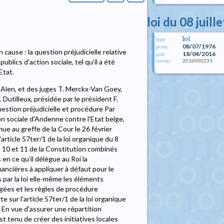
loi du 08 juill
loi
type
08/07/1976
prom.
cause : la question préjudicielle relative
18/04/2016
pub.
2016000231
blics d'action sociale, tel qu'il a été
numac
Etat.
 Alen, et des juges T. Merckx-Van Goey,
. Dutilleux, présidée par le président F.
question préjudicielle et procédure Par
on sociale d'Andenne contre l'Etat belge,
nue au greffe de la Cour le 26 février
'article 57ter/1 de la loi organique du 8
les 10 et 11 de la Constitution combinés
 en ce qu'il délègue au Roi la
nancières à appliquer à défaut pour le
s par la loi elle-même les éléments
ligées et les règles de procédure
porte sur l'article 57ter/1 de la loi organique
 « En vue d'assurer une répartition
t tenu de créer des initiatives locales