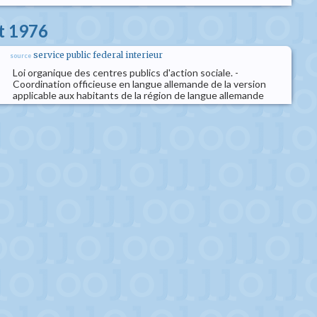
et 1976
service public federal interieur
source
Loi organique des centres publics d'action sociale. -
Coordination officieuse en langue allemande de la version
applicable aux habitants de la région de langue allemande