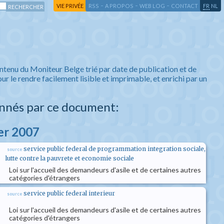
-
-
-
-
VIE PRIVÉE
RSS
A PROPOS
WEB LOG
CONTACT
FR
NL
ntenu du Moniteur Belge trié par date de publication et de
ur le rendre facilement lisible et imprimable, et enrichi par un
nnés par ce document:
ier 2007
service public federal de programmation integration sociale,
source
lutte contre la pauvrete et economie sociale
Loi sur l'accueil des demandeurs d'asile et de certaines autres
catégories d'étrangers
service public federal interieur
source
Loi sur l'accueil des demandeurs d'asile et de certaines autres
catégories d'étrangers