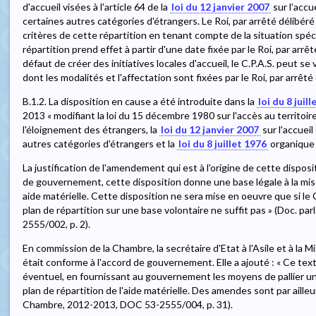
d'accueil visées à l'article 64 de la
loi du 12 janvier 2007
sur l'accu
certaines autres catégories d'étrangers. Le Roi, par arrêté délibéré 
critères de cette répartition en tenant compte de la situation sp
répartition prend effet à partir d'une date fixée par le Roi, par arr
défaut de créer des initiatives locales d'accueil, le C.P.A.S. peut se
dont les modalités et l'affectation sont fixées par le Roi, par arrêté
B.1.2. La disposition en cause a été introduite dans la
loi du 8 juil
2013 « modifiant la loi du 15 décembre 1980 sur l'accès au territoire,
l'éloignement des étrangers, la
loi du 12 janvier 2007
sur l'accuei
autres catégories d'étrangers et la
loi du 8 juillet 1976
organique d
La justification de l'amendement qui est à l'origine de cette dispos
de gouvernement, cette disposition donne une base légale à la mise
aide matérielle. Cette disposition ne sera mise en oeuvre que si le
plan de répartition sur une base volontaire ne suffit pas » (Doc. p
2555/002, p. 2).
En commission de la Chambre, la secrétaire d'Etat à l'Asile et à la
était conforme à l'accord de gouvernement. Elle a ajouté : « Ce te
éventuel, en fournissant au gouvernement les moyens de pallier une 
plan de répartition de l'aide matérielle. Des amendes sont par ailleu
Chambre, 2012-2013, DOC 53-2555/004, p. 31).