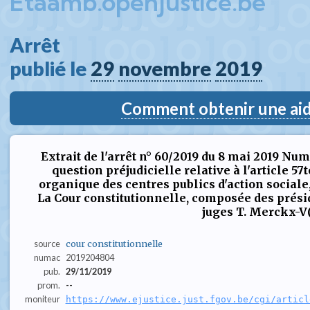
Etaamb.openjustice.be
Arrêt  
publié le 
29
novembre
2019
Comment obtenir une aide
Extrait de l'arrêt n° 60/2019 du 8 mai 2019 Numé
question préjudicielle relative à l'article 57te
organique des centres publics d'action sociale, t
La Cour constitutionnelle, composée des préside
juges T. Merckx-V(.
source
cour constitutionnelle
numac
2019204804
pub.
29/11/2019
prom.
--
moniteur
https://www.ejustice.just.fgov.be/cgi/articl