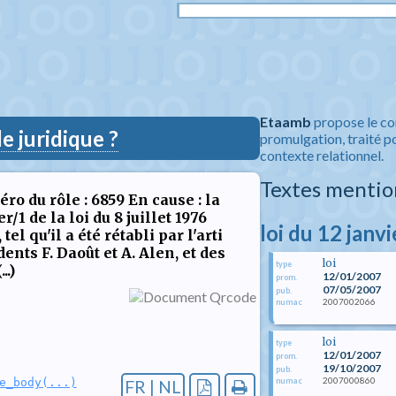
Etaamb
propose le co
 juridique ?
promulgation, traité po
contexte relationnel.
Textes mentio
ro du rôle : 6859 En cause : la
r/1 de la loi du 8 juillet 1976
loi du 12 janv
el qu'il a été rétabli par l'arti
nts F. Daoût et A. Alen, et des
loi
type
..)
12/01/2007
prom.
07/05/2007
pub.
2007002066
numac
loi
type
12/01/2007
prom.
19/10/2007
pub.
2007000860
numac
e_body(...)
FR | NL