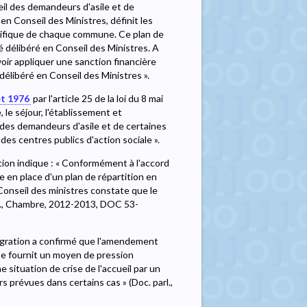
eil des demandeurs d'asile et de
en Conseil des Ministres, définit les
écifique de chaque commune. Ce plan de
êté délibéré en Conseil des Ministres. A
 voir appliquer une sanction financière
 délibéré en Conseil des Ministres ».
let 1976
par l'article 25 de la loi du 8 mai
 le séjour, l'établissement et
l des demandeurs d'asile et de certaines
es centres publics d'action sociale ».
ition indique : « Conformément à l'accord
 en place d'un plan de répartition en
 Conseil des ministres constate que le
arl., Chambre, 2012-2013, DOC 53-
 Migration a confirmé que l'amendement
xte fournit un moyen de pression
situation de crise de l'accueil par un
rs prévues dans certains cas » (Doc. parl.,