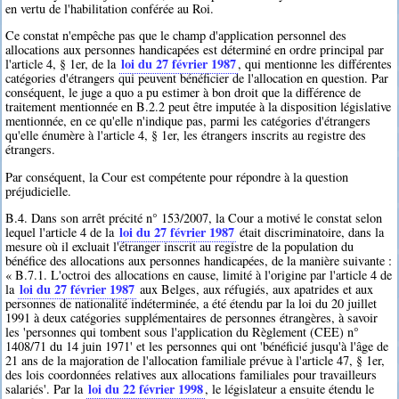
en vertu de l'habilitation conférée au Roi.
Ce constat n'empêche pas que le champ d'application personnel des
allocations aux personnes handicapées est déterminé en ordre principal par
loi du 27 février 1987
l'article 4, § 1er, de la
, qui mentionne les différentes
catégories d'étrangers qui peuvent bénéficier de l'allocation en question. Par
conséquent, le juge a quo a pu estimer à bon droit que la différence de
traitement mentionnée en B.2.2 peut être imputée à la disposition législative
mentionnée, en ce qu'elle n'indique pas, parmi les catégories d'étrangers
qu'elle énumère à l'article 4, § 1er, les étrangers inscrits au registre des
étrangers.
Par conséquent, la Cour est compétente pour répondre à la question
préjudicielle.
B.4. Dans son arrêt précité n° 153/2007, la Cour a motivé le constat selon
loi du 27 février 1987
lequel l'article 4 de la
était discriminatoire, dans la
mesure où il excluait l'étranger inscrit au registre de la population du
bénéfice des allocations aux personnes handicapées, de la manière suivante :
« B.7.1. L'octroi des allocations en cause, limité à l'origine par l'article 4 de
loi du 27 février 1987
la
aux Belges, aux réfugiés, aux apatrides et aux
personnes de nationalité indéterminée, a été étendu par la loi du 20 juillet
1991 à deux catégories supplémentaires de personnes étrangères, à savoir
les 'personnes qui tombent sous l'application du Règlement (CEE) n°
1408/71 du 14 juin 1971' et les personnes qui ont 'bénéficié jusqu'à l'âge de
21 ans de la majoration de l'allocation familiale prévue à l'article 47, § 1er,
des lois coordonnées relatives aux allocations familiales pour travailleurs
loi du 22 février 1998
salariés'. Par la
, le législateur a ensuite étendu le