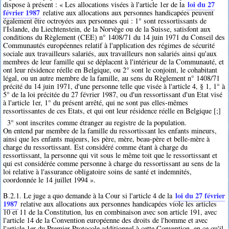
loi du 27
dispose à présent : « Les allocations visées à l'article 1er de la
février 1987
relative aux allocations aux personnes handicapées peuvent
également être octroyées aux personnes qui : 1° sont ressortissants de
l'Islande, du Liechtenstein, de la Norvège ou de la Suisse, satisfont aux
conditions du Règlement (CEE) n° 1408/71 du 14 juin 1971 du Conseil des
Communautés européennes relatif à l'application des régimes de sécurité
sociale aux travailleurs salariés, aux travailleurs non salariés ainsi qu'aux
membres de leur famille qui se déplacent à l'intérieur de la Communauté, et
ont leur résidence réelle en Belgique, ou 2° sont le conjoint, le cohabitant
légal, ou un autre membre de la famille, au sens du Règlement n° 1408/71
précité du 14 juin 1971, d'une personne telle que visée à l'article 4, § 1, 1° à
5° de la loi précitée du 27 février 1987, ou d'un ressortissant d'un Etat visé
à l'article 1er, 1° du présent arrêté, qui ne sont pas elles-mêmes
ressortissantes de ces Etats, et qui ont leur résidence réelle en Belgique [;]
3° sont inscrites comme étranger au registre de la population.
On entend par membre de la famille du ressortissant les enfants mineurs,
ainsi que les enfants majeurs, les père, mère, beau-père et belle-mère à
charge du ressortissant. Est considéré comme étant à charge du
ressortissant, la personne qui vit sous le même toit que le ressortissant et
qui est considérée comme personne à charge du ressortissant au sens de la
loi relative à l'assurance obligatoire soins de santé et indemnités,
coordonnée le 14 juillet 1994 ».
loi du 27 février
B.2.1. Le juge a quo demande à la Cour si l'article 4 de la
1987
relative aux allocations aux personnes handicapées viole les articles
10 et 11 de la Constitution, lus en combinaison avec son article 191, avec
l'article 14 de la Convention européenne des droits de l'homme et avec
l'article 1er du Premier Protocole additionnel à cette Convention, en ce qu'il