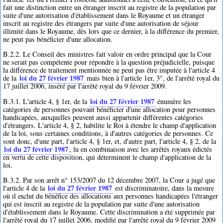
fait une distinction entre un étranger inscrit au registre de la population par
suite d'une autorisation d'établissement dans le Royaume et un étranger
inscrit au registre des étrangers par suite d'une autorisation de séjour
illimité dans le Royaume, dès lors que ce dernier, à la différence du premier,
ne peut pas bénéficier d'une allocation.
B.2.2. Le Conseil des ministres fait valoir en ordre principal que la Cour
ne serait pas compétente pour répondre à la question préjudicielle, puisque
la différence de traitement mentionnée ne peut pas être imputée à l'article 4
loi du 27 février 1987
de la
mais bien à l'article 1er, 3°, de l'arrêté royal du
17 juillet 2006, inséré par l'arrêté royal du 9 février 2009.
loi du 27 février 1987
B.3.1. L'article 4, § 1er, de la
énumère les
catégories de personnes pouvant bénéficier d'une allocation pour personnes
handicapées, auxquelles peuvent aussi appartenir différentes catégories
d'étrangers. L'article 4, § 2, habilite le Roi à étendre le champ d'application
de la loi, sous certaines conditions, à d'autres catégories de personnes. Ce
sont donc, d'une part, l'article 4, § 1er, et, d'autre part, l'article 4, § 2, de la
loi du 27 février 1987
, lu en combinaison avec les arrêtés royaux édictés
en vertu de cette disposition, qui déterminent le champ d'application de la
loi.
B.3.2. Par son arrêt n° 153/2007 du 12 décembre 2007, la Cour a jugé que
loi du 27 février 1987
l'article 4 de la
est discriminatoire, dans la mesure
où il exclut du bénéfice des allocations aux personnes handicapées l'étranger
qui est inscrit au registre de la population par suite d'une autorisation
d'établissement dans le Royaume. Cette discrimination a été supprimée par
l'arrêté royal du 17 juillet 2006, modifié par l'arrêté royal du 9 février 2009