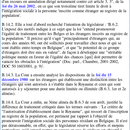
d'un recours en annulation dirigé notamment contre cet article 3, 3°, de la
loi du 26 mai 2002
, en ce que son troisième tiret limite le droit à
l'intégration sociale à la personne 'inscrite comme étranger au registre de la
population'.
B.14.2. Elle a tout d'abord recherché l'intention du législateur : 'B.6.2.
L'exposé des motifs indique à ce sujet que la loi "entend promouvoir
l'égalité de traitement entre les Belges et les étrangers inscrits au registre de
la population." Il précise qu'il s'agit "principalement d'étrangers qui, au
cours des années 60, ont été sollicités pour travailler chez nous et qui se
sont établis entre-temps en Belgique", et que "le potentiel de ce groupe
d'étrangers doit être mis en valeur", de façon à développer une "véritable
politique menée en faveur de l'égalité des chances [qui] doit permettre de
vaincre les obstacles à l'intégration" (Doc. parl., Chambre, 2001-2002,
DOC 50 1603/001, p. 9)'.
loi du 15
B.14.3. La Cour a ensuite analysé les dispositions de la
décembre 1980
sur les étrangers qui établissent une distinction entre les
étrangers qui sont autorisés à s'établir dans le Royaume et ceux qui sont
autorisés à y séjourner pour une durée limitée ou illimitée (B.6.3, 1er et 2e
alinéas).
B.14.4. La Cour a enfin, au 3ème alinéa du B.6.3 de son arrêt, justifié la
différence de traitement critiquée dans les termes suivants : 'Le critère de
"l'autorisation d'établissement dans le Royaume", qui ressort de l'inscription
au registre de la population, est pertinent par rapport à l'objectif de
promouvoir l'intégration sociale des personnes résidant en Belgique. Il n'est
pas déraisonnable, en effet, que le législateur réserve les efforts et moyens
particuliers qu'il entend mettre en oeuvre en vue de réaliser cet objectif à