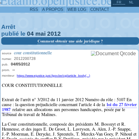
^
-
FR
NL
RSS
A PROPOS
WEB LOG
CONTACT
Arrêt
publié le
04
mai
2012
Comment obtenir une aide juridique ?
cour constitutionnelle
source
2012200728
numac
04/05/2012
pub.
--
prom.
moniteur
https://www.ejustice.just.fgov.be/cgi/article_body(...)
COUR CONSTITUTIONNELLE
Extrait de l'arrêt n° 3/2012 du 11 janvier 2012 Numéro du rôle : 5107 En
loi du 27 février
cause : la question préjudicielle concernant l'article 4 de la
1987
relative aux allocations aux personnes handicapées, posée par le
Tribunal du travail de Malines.
La Cour constitutionnelle, composée des présidents M. Bossuyt et R.
Henneuse, et des juges E. De Groot, L. Lavrysen, A. Alen, J.-P. Snappe,
J.-P. Moerman, E. Derycke, J. Spreutels, T. Merckx-Van Goey, P. Nihoul et
F. Daoût, assistée du greffier P.-Y. Dutilleux, présidée par le président M.