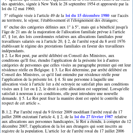
des apatrides, signée à New York le 28 septembre 1954 et approuvée par la
loi du 12 mai 1960;
loi du 15 décembre 1980
5° réfugiée visée à l'article 49 de la
sur l'accès
au territoire, le séjour, l'établissement et l'éloignement des étrangers;
6° exclue des catégories définies aux 1° à 5°, mais qui a bénéficié jusqu'à
l'âge de 21 ans de la majoration de l'allocation familiale prévue à l'article
47, § 1er, des lois coordonnées relatives aux allocations familiales pour
travailleurs salariés ou à l'article 20, § 2, de l'arrêté royal du 8 avril 1976
établissant le régime des prestations familiales en faveur des travailleurs
indépendants.
§ 2. Le Roi peut, par arrêté délibéré en Conseil des Ministres, aux
conditions qu'Il fixe, étendre l'application de la présente loi à d'autres
catégories de personnes que celles visées au paragraphe premier qui ont leur
résidence réelle en Belgique. § 3. Le Roi détermine, par arrêté délibéré en
Conseil des Ministres, ce qu'il faut entendre par résidence réelle pour
l'application de la présente loi. § 4. Si une personne à laquelle une
allocation visée à l'article 1er a été octroyée ne satisfait plus aux conditions
visées aux § 1er ou § 2, le droit à cette allocation est supprimé. Lorsqu'elle
satisfait à nouveau à ces conditions, elle peut introduire une nouvelle
demande. § 5. Le Roi peut fixer la manière dont est opéré le contrôle du
respect de cet article ».
B.1.2. Par l'arrêté royal du 9 février 2009 modifiant l'arrêté royal du 17
loi du 27 février 1987
juillet 2006 exécutant l'article 4, § 2, de la
relative
aux allocations aux personnes handicapées, le Roi a étendu, à compter du 12
décembre 2007, l'application de la loi aux étrangers qui sont inscrits au
registre de la population. L'article 1er de l'arrêté royal du 17 juillet 2006