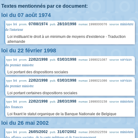
Textes mentionnés par ce document:
loi du 07 août 1974
loi
ministere
07/08/1974
28/10/1998
1998000076
type
prom.
pub.
numac
source
de l'interieur
Loi instituant le droit à un minimum de moyens d'existence - Traduction
allemande
loi du 22 février 1998
loi
services
22/02/1998
03/03/1998
1998021087
type
prom.
pub.
numac
source
du premier ministre
Loi portant des dispositions sociales
loi
services
22/02/1998
03/03/1998
1998021086
type
prom.
pub.
numac
source
du premier ministre
Loi portant certaines dispositions sociales
loi
ministere
22/02/1998
28/03/1998
1998003158
type
prom.
pub.
numac
source
des finances
Loi fixant le statut organique de la Banque Nationale de Belgique
loi du 26 mai 2002
loi
ministere
26/05/2002
31/07/2002
2002022559
type
prom.
pub.
numac
source
des affaires sociales, de la sante publique et de l'environnement