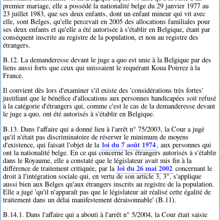
premier mariage, elle a possédé la nationalité belge du 29 janvier 1977 au
23 juillet 1983, que ses deux enfants, dont un enfant mineur qui vit avec
elle, sont Belges, qu'elle percevait en 2005 des allocations familiales pour
ses deux enfants et qu'elle a été autorisée à s'établir en Belgique, étant par
conséquent inscrite au registre de la population, et non au registre des
étrangers.
B.12. La demanderesse devant le juge a quo est unie à la Belgique par des
liens aussi forts que ceux qui unissaient le requérant Koua Poirrez à la
France.
Il convient dès lors d'examiner s'il existe des 'considérations très fortes'
justifiant que le bénéfice d'allocations aux personnes handicapées soit refusé
à la catégorie d'étrangers qui, comme c'est le cas de la demanderesse devant
le juge a quo, ont été autorisés à s'établir en Belgique.
B.13. Dans l'affaire qui a donné lieu à l'arrêt n° 75/2003, la Cour a jugé
qu'il n'était pas discriminatoire de réserver le minimum de moyens
loi du 7 août 1974
d'existence, qui faisait l'objet de la
, aux personnes qui
ont la nationalité belge. En ce qui concerne les étrangers autorisés à s'établir
dans le Royaume, elle a constaté que le législateur avait mis fin à la
loi du 26 mai 2002
différence de traitement critiquée, par la
concernant le
droit à l'intégration sociale qui, en vertu de son article 3, 3°, s'applique
aussi bien aux Belges qu'aux étrangers inscrits au registre de la population.
Elle a jugé 'qu'il n'apparaît pas que le législateur ait réalisé cette égalité de
traitement dans un délai manifestement déraisonnable' (B.11).
B.14.1. Dans l'affaire qui a abouti à l'arrêt n° 5/2004, la Cour était saisie