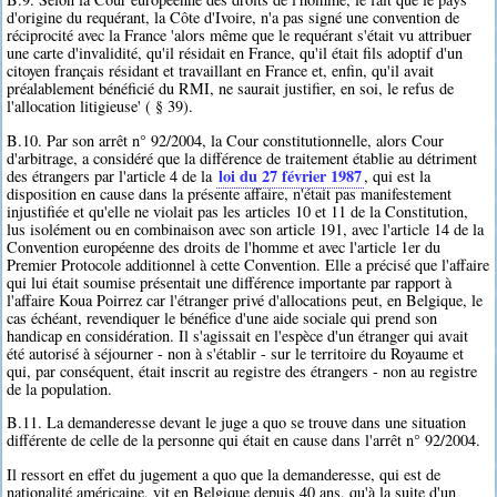
d'origine du requérant, la Côte d'Ivoire, n'a pas signé une convention de
réciprocité avec la France 'alors même que le requérant s'était vu attribuer
une carte d'invalidité, qu'il résidait en France, qu'il était fils adoptif d'un
citoyen français résidant et travaillant en France et, enfin, qu'il avait
préalablement bénéficié du RMI, ne saurait justifier, en soi, le refus de
l'allocation litigieuse' ( § 39).
B.10. Par son arrêt n° 92/2004, la Cour constitutionnelle, alors Cour
d'arbitrage, a considéré que la différence de traitement établie au détriment
loi du 27 février 1987
des étrangers par l'article 4 de la
, qui est la
disposition en cause dans la présente affaire, n'était pas manifestement
injustifiée et qu'elle ne violait pas les articles 10 et 11 de la Constitution,
lus isolément ou en combinaison avec son article 191, avec l'article 14 de la
Convention européenne des droits de l'homme et avec l'article 1er du
Premier Protocole additionnel à cette Convention. Elle a précisé que l'affaire
qui lui était soumise présentait une différence importante par rapport à
l'affaire Koua Poirrez car l'étranger privé d'allocations peut, en Belgique, le
cas échéant, revendiquer le bénéfice d'une aide sociale qui prend son
handicap en considération. Il s'agissait en l'espèce d'un étranger qui avait
été autorisé à séjourner - non à s'établir - sur le territoire du Royaume et
qui, par conséquent, était inscrit au registre des étrangers - non au registre
de la population.
B.11. La demanderesse devant le juge a quo se trouve dans une situation
différente de celle de la personne qui était en cause dans l'arrêt n° 92/2004.
Il ressort en effet du jugement a quo que la demanderesse, qui est de
nationalité américaine, vit en Belgique depuis 40 ans, qu'à la suite d'un