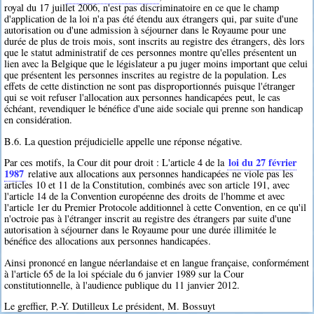
royal du 17 juillet 2006, n'est pas discriminatoire en ce que le champ
d'application de la loi n'a pas été étendu aux étrangers qui, par suite d'une
autorisation ou d'une admission à séjourner dans le Royaume pour une
durée de plus de trois mois, sont inscrits au registre des étrangers, dès lors
que le statut administratif de ces personnes montre qu'elles présentent un
lien avec la Belgique que le législateur a pu juger moins important que celui
que présentent les personnes inscrites au registre de la population. Les
effets de cette distinction ne sont pas disproportionnés puisque l'étranger
qui se voit refuser l'allocation aux personnes handicapées peut, le cas
échéant, revendiquer le bénéfice d'une aide sociale qui prenne son handicap
en considération.
B.6. La question préjudicielle appelle une réponse négative.
loi du 27 février
Par ces motifs, la Cour dit pour droit : L'article 4 de la
1987
relative aux allocations aux personnes handicapées ne viole pas les
articles 10 et 11 de la Constitution, combinés avec son article 191, avec
l'article 14 de la Convention européenne des droits de l'homme et avec
l'article 1er du Premier Protocole additionnel à cette Convention, en ce qu'il
n'octroie pas à l'étranger inscrit au registre des étrangers par suite d'une
autorisation à séjourner dans le Royaume pour une durée illimitée le
bénéfice des allocations aux personnes handicapées.
Ainsi prononcé en langue néerlandaise et en langue française, conformément
à l'article 65 de la loi spéciale du 6 janvier 1989 sur la Cour
constitutionnelle, à l'audience publique du 11 janvier 2012.
Le greffier, P.-Y. Dutilleux Le président, M. Bossuyt