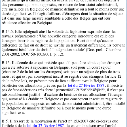
des personnes qui sont supposées, en raison de leur statut administratif,
être installées en Belgique de manière définitive ou à tout le moins pour une
durée significative. Il s'agit d'ailleurs d'étrangers dont la situation de séjour
est dans une large mesure semblable à celle des Belges qui ont leur
résidence effective en Belgique'.
B.14.5. Elle rejoignait ainsi la volonté du législateur exprimée dans les
travaux préparatoires : 'Une nouvelle catégorie introduite est celle des
étrangers inscrits au registre de la population. Etant donné qu'aucune
différence de fait ou de droit ne justifie un traitement différencié, ils peuvent
également bénéficier du droit à l'intégration sociale' (Doc. parl., Chambre,
2001-2002, DOC 50-1603/001, p. 12).
B.15. Il découle de ce qui précède que, s'il peut être admis qu'un étranger
qui a été autorisé à séjourner en Belgique, soit pour un court séjour
(chapitre 2 de la loi sur les étrangers) soit pour un séjour de plus de trois
mois, et qui est par conséquent inscrit au registre des étrangers (article 12
de la même loi), ne présente pas de lien suffisant avec la Belgique pour
loi du 27 février 1987
bénéficier des allocations prévues par la
, il n'existe
pas de 'considérations très forte ' permettant - et par conséquent, il n'est pas
raisonnablement justifié - d'exclure du bénéfice de ces allocations l'étranger
qui, autorisé à s'établir en Belgique et par conséquent inscrit au registre de
la population, est supposé, en raison de son statut administratif, être installé
en Belgique de manière définitive ou à tout le moins pour une durée
significative ».
B.5. Il ressort de la motivation de l'arrêt n° 153/2007 cité ci-dessus que
loi du 27 février 1987
l'article 4 de la
, lu en combinaison avec l'arrêté