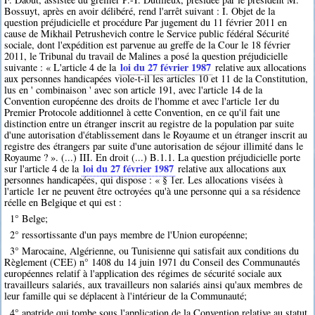
Bossuyt, après en avoir délibéré, rend l'arrêt suivant : I. Objet de la
question préjudicielle et procédure Par jugement du 11 février 2011 en
cause de Mikhail Petrushevich contre le Service public fédéral Sécurité
sociale, dont l'expédition est parvenue au greffe de la Cour le 18 février
2011, le Tribunal du travail de Malines a posé la question préjudicielle
loi du 27 février 1987
suivante : « L'article 4 de la
relative aux allocations
aux personnes handicapées viole-t-il les articles 10 et 11 de la Constitution,
lus en ' combinaison ' avec son article 191, avec l'article 14 de la
Convention européenne des droits de l'homme et avec l'article 1er du
Premier Protocole additionnel à cette Convention, en ce qu'il fait une
distinction entre un étranger inscrit au registre de la population par suite
d'une autorisation d'établissement dans le Royaume et un étranger inscrit au
registre des étrangers par suite d'une autorisation de séjour illimité dans le
Royaume ? ». (...) III. En droit (...) B.1.1. La question préjudicielle porte
loi du 27 février 1987
sur l'article 4 de la
relative aux allocations aux
personnes handicapées, qui dispose : « § 1er. Les allocations visées à
l'article 1er ne peuvent être octroyées qu'à une personne qui a sa résidence
réelle en Belgique et qui est :
1° Belge;
2° ressortissante d'un pays membre de l'Union européenne;
3° Marocaine, Algérienne, ou Tunisienne qui satisfait aux conditions du
Règlement (CEE) n° 1408 du 14 juin 1971 du Conseil des Communautés
européennes relatif à l'application des régimes de sécurité sociale aux
travailleurs salariés, aux travailleurs non salariés ainsi qu'aux membres de
leur famille qui se déplacent à l'intérieur de la Communauté;
4° apatride qui tombe sous l'application de la Convention relative au statut