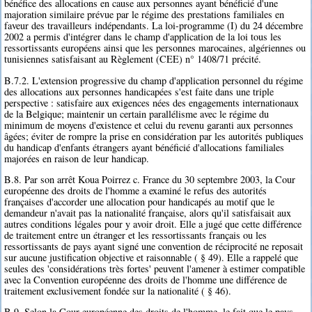
bénéfice des allocations en cause aux personnes ayant bénéficié d'une
majoration similaire prévue par le régime des prestations familiales en
faveur des travailleurs indépendants. La loi-programme (I) du 24 décembre
2002 a permis d'intégrer dans le champ d'application de la loi tous les
ressortissants européens ainsi que les personnes marocaines, algériennes ou
tunisiennes satisfaisant au Règlement (CEE) n° 1408/71 précité.
B.7.2. L'extension progressive du champ d'application personnel du régime
des allocations aux personnes handicapées s'est faite dans une triple
perspective : satisfaire aux exigences nées des engagements internationaux
de la Belgique; maintenir un certain parallélisme avec le régime du
minimum de moyens d'existence et celui du revenu garanti aux personnes
âgées; éviter de rompre la prise en considération par les autorités publiques
du handicap d'enfants étrangers ayant bénéficié d'allocations familiales
majorées en raison de leur handicap.
B.8. Par son arrêt Koua Poirrez c. France du 30 septembre 2003, la Cour
européenne des droits de l'homme a examiné le refus des autorités
françaises d'accorder une allocation pour handicapés au motif que le
demandeur n'avait pas la nationalité française, alors qu'il satisfaisait aux
autres conditions légales pour y avoir droit. Elle a jugé que cette différence
de traitement entre un étranger et les ressortissants français ou les
ressortissants de pays ayant signé une convention de réciprocité ne reposait
sur aucune justification objective et raisonnable ( § 49). Elle a rappelé que
seules des 'considérations très fortes' peuvent l'amener à estimer compatible
avec la Convention européenne des droits de l'homme une différence de
traitement exclusivement fondée sur la nationalité ( § 46).
B.9. Selon la Cour européenne des droits de l'homme, le fait que le pays