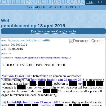
^
-
NL
FR
RSS
ABOUT
WEB LOG
CONTACT
Wet
gepubliceerd op
13
april
2015
Een dienst van vzw OpenJustice.be
federale overheidsdienst justitie
bron
2015009191
numac
13/04/2015
pub.
--
prom.
staatsblad
https://www.ejustice.just.fgov.be/cgi/article_body(...)
FEDERALE OVERHEIDSDIENST JUSTITIE
Wet van 15 mei 1987
betreffende de namen en voornamen
koninklijk besluit van 27 maart 2015
Bekendmakingen Bij
is machtiging
verleend aan de heer
****
,
****
****
, geboren te
*****
op
**
*****
****
,
wonende te
*****
, om, behoudens tijdig verzet waarover zal beslist worden,
zijn geslachtsnaam in die van "
****
****
" te veranderen, na afloop van 60
dagen te rekenen van deze bekendmaking.
koninklijk besluit van 27 maart 2015
Bij
is machtiging verleend aan de
heer
****
,
****
****
****
, geboren te
*****
op
**
*****
****
, wonende