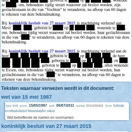
te
*****
, om, behoudens tijdig verzet waarover zal beslist worden, zijn
geslachtsnaam in die van "Vochten" te veranderen, na afloop van 60 dagen
te rekenen van deze bekendmaking.
koninklijk besluit van 27 maart 2015
Bij
is machtiging verleend aan
Mevr.
****
,
****
, geboren te
*****
op
**
*****
****
, wonende te
****
,
om, behoudens tijdig verzet waarover zal beslist worden, haar geslachtsnaam
in die van "
****
" te veranderen, na afloop van 60 dagen te rekenen van deze
bekendmaking.
koninklijk besluit van 27 maart 2015
Bij
is machtiging verleend aan de
heer
****
,
****
****
****
, geboren te
*****
op
**
*****
****
, de heer
****
,
****
****
****
-
****
, geboren te
*****
op
**
*****
****
; en
****
.
****
,
****
****
****
, geboren te
*****
op
**
*****
****
, allen wonende
te Essen, om, behoudens tijdig verzet waarover zal beslist worden, hun
geslachtsnaam in die van "
****
" te veranderen, na afloop van 60 dagen te
rekenen van deze bekendmaking.
Teksten waarnaar verwezen wordt in dit document:
wet van 15 mei 1987
wet
federale
15/05/1987
06/07/2011
2011000402
type
prom.
pub.
numac
bron
overheidsdienst binnenlandse zaken
Wet betreffende de namen en voornamen
koninklijk besluit van 27 maart 2015