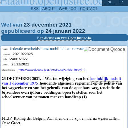
^
-
NL
FR
RSS
ABOUT
WEB LOG
CONTACT
Wet van
23
december
2021
gepubliceerd op
24
januari
2022
Een dienst van vzw OpenJustice.be
federale overheidsdienst mobiliteit en vervoer
bron
2021022825
numac
24/01/2022
pub.
23/12/2021
prom.
staatsblad
https://www.ejustice.just.fgov.be/cgi/article_body(...)
23 DECEMBER 2021. - Wet tot wijziging van het
koninklijk besluit
van 1 december 1975
houdende algemeen reglement op de politie van
het wegverkeer en van het gebruik van de openbare weg, teneinde de
bijzondere overrijdbare beddingen open te stellen voor het
schoolvervoer van personen met een handicap (1)
FILIP, Koning der Belgen, Aan allen die nu zijn en hierna wezen zullen,
Onze Groet.