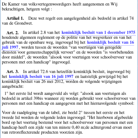
De Kamer van volksvertegenwoordigers heeft aangenomen en Wij
bekrachtigen, hetgeen volgt :
Artikel 1.
Deze wet regelt een aangelegenheid als bedoeld in artikel 74
van de Grondwet.
Art. 2.
koninklijk besluit van 1 december 1975
In artikel 2.8 van het
houdende algemeen reglement op de politie van het wegverkeer en van het
koninklijk besluit van 16
gebruik van de openbare weg, ingevoegd bij het
juli 1997
, worden tussen de woorden "van voertuigen van geregelde
diensten voor gemeenschappelijk vervoer" en de woorden "is voorbehouden
door middel", de woorden "alsook voor voertuigen voor schoolvervoer van
personen met een handicap" ingevoegd.
Art. 3.
In artikel 72.6 van hetzelfde koninklijk besluit, ingevoegd bij
koninklijk besluit van 16 juli 1997
het
en laatstelijk gewijzigd bij het
koninklijk besluit van 26 mei 2012, worden de volgende wijzigingen
aangebracht:
1° het eerste lid wordt aangevuld als volgt: "alsook aan voertuigen als
bedoeld in artikel 39bis wanneer zij worden gebruikt voor schoolvervoer van
personen met een handicap en aangegeven met het hiernavolgende symbool:
Voor de raadpleging van de tabel, zie beeld 2° tussen het eerste en het
tweede lid worden de volgende leden ingevoegd: "Het hierboven afgebeelde
bord op het voertuig bestemd voor het schoolvervoer van personen met een
handicap heeft een zijde van ten minste 0,40 m;de achtergrond ervan moet
van retroreflecterende producten voorzien zijn.