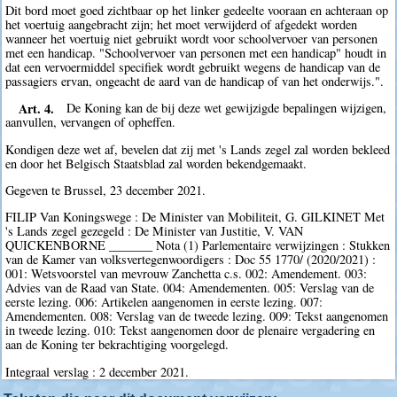
Dit bord moet goed zichtbaar op het linker gedeelte vooraan en achteraan op
het voertuig aangebracht zijn; het moet verwijderd of afgedekt worden
wanneer het voertuig niet gebruikt wordt voor schoolvervoer van personen
met een handicap. "Schoolvervoer van personen met een handicap" houdt in
dat een vervoermiddel specifiek wordt gebruikt wegens de handicap van de
passagiers ervan, ongeacht de aard van de handicap of van het onderwijs.".
Art. 4.
De Koning kan de bij deze wet gewijzigde bepalingen wijzigen,
aanvullen, vervangen of opheffen.
Kondigen deze wet af, bevelen dat zij met 's Lands zegel zal worden bekleed
en door het Belgisch Staatsblad zal worden bekendgemaakt.
Gegeven te Brussel, 23 december 2021.
FILIP Van Koningswege : De Minister van Mobiliteit, G. GILKINET Met
's Lands zegel gezegeld : De Minister van Justitie, V. VAN
QUICKENBORNE _______ Nota (1) Parlementaire verwijzingen : Stukken
van de Kamer van volksvertegenwoordigers : Doc 55 1770/ (2020/2021) :
001: Wetsvoorstel van mevrouw Zanchetta c.s. 002: Amendement. 003:
Advies van de Raad van State. 004: Amendementen. 005: Verslag van de
eerste lezing. 006: Artikelen aangenomen in eerste lezing. 007:
Amendementen. 008: Verslag van de tweede lezing. 009: Tekst aangenomen
in tweede lezing. 010: Tekst aangenomen door de plenaire vergadering en
aan de Koning ter bekrachtiging voorgelegd.
Integraal verslag : 2 december 2021.