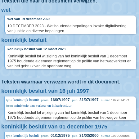
Teksten die naar dit document verwijzen:
wet
wet van 19 december 2023
19 DECEMBER 2023 - Wet houdende bepalingen inzake digitalisering
van justitie en diverse bepalingen
koninklijk besluit
koninklijk besluit van 12 maart 2023
Koninklijk besluit tot wijziging van het koninklijk besluit van 1 december
1975 houdende algemeen reglement op de politie van het wegverkeer en
van het gebruik van de openbare weg
Teksten waarnaar verwezen wordt in dit document:
koninklijk besluit van 16 juli 1997
koninklijk besluit
16/07/1997
31/07/1997
1997014171
type
prom.
pub.
numac
ministerie van verkeer en infrastructuur
bron
Koninklijk besluit tot wijziging van het koninklijk besluit van 1 december
1975 houdende algemeen reglement op de politie van het wegverkeer
koninklijk besluit van 01 december 1975
koninklijk besluit
01/12/1975
31/03/2000
1999000004
type
prom.
pub.
numac