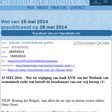
^
-
NL
FR
RSS
ABOUT
WEB LOG
CONTACT
Wet van
15
mei
2014
gepubliceerd op
28
mei
2014
Een dienst van vzw OpenJustice.be
federale overheidsdienst justitie
bron
2014009281
numac
28/05/2014
pub.
15/05/2014
prom.
ELI
eli/wet/2014/05/15/2014009281/staatsblad
staatsblad
https://www.ejustice.just.fgov.be/cgi/article_body(...)
links
Raad van State (chrono)
Kamer (parl. doc.)
Senaat (fiche)
15 MEI 2014. - Wet tot wijziging van boek XVII van het Wetboek van
economisch recht wat betreft de beoefenaars van een vrij beroep (1)
FILIP, Koning der Belgen, Aan allen die nu zijn en hierna wezen zullen,
Onze Groet.