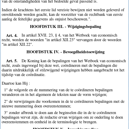
van de omstandigheden van het bedoelde geval passend is.
Indien de krachtens het eerste lid vereiste bewijzen niet worden geleverd of
onvoldoende worden geacht, kan de voorzitter van de rechtbank van eerste
aanleg de feitelijke gegevens als onjuist beschouwen.".
HOOFDSTUK III. - Wijzigingsbepaling
Art. 4.
In artikel XVII. 23, § 4, van het Wetboek van economisch
recht, worden de woorden "in artikel XII.23" vervangen door de woorden
"in artikel XII.22".
HOOFDSTUK IV. - Bevoegdheidstoewijzing
Art. 5.
De Koning kan de bepalingen van het Wetboek van economisch
recht, zoals ingevoegd bij deze wet, coördineren met de bepalingen die
daarin uitdrukkelijk of stilzwijgend wijzigingen hebben aangebracht tot het
tijdstip van de coördinatie.
Daartoe kan Hij :
1° de volgorde en de nummering van de te coördineren bepalingen
veranderen en in het algemeen de teksten naar de vorm wijzigen;
2° de verwijzingen die voorkomen in de te coördineren bepalingen met de
nieuwe nummering doen overeenstemmen;
3° zonder afbreuk te doen aan de beginselen die in de te coördineren
bepalingen vervat zijn, de redactie ervan wijzigen om ze onderling te doen
overeenstemmen en eenheid in de terminologie te brengen.