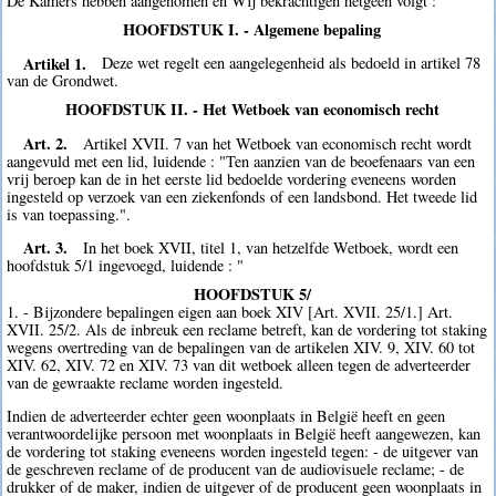
De Kamers hebben aangenomen en Wij bekrachtigen hetgeen volgt :
HOOFDSTUK I. - Algemene bepaling
Artikel 1.
Deze wet regelt een aangelegenheid als bedoeld in artikel 78
van de Grondwet.
HOOFDSTUK II. - Het Wetboek van economisch recht
Art. 2.
Artikel XVII. 7 van het Wetboek van economisch recht wordt
aangevuld met een lid, luidende : "Ten aanzien van de beoefenaars van een
vrij beroep kan de in het eerste lid bedoelde vordering eveneens worden
ingesteld op verzoek van een ziekenfonds of een landsbond. Het tweede lid
is van toepassing.".
Art. 3.
In het boek XVII, titel 1, van hetzelfde Wetboek, wordt een
hoofdstuk 5/1 ingevoegd, luidende : "
HOOFDSTUK 5/
1. - Bijzondere bepalingen eigen aan boek XIV [Art. XVII. 25/1.] Art.
XVII. 25/2. Als de inbreuk een reclame betreft, kan de vordering tot staking
wegens overtreding van de bepalingen van de artikelen XIV. 9, XIV. 60 tot
XIV. 62, XIV. 72 en XIV. 73 van dit wetboek alleen tegen de adverteerder
van de gewraakte reclame worden ingesteld.
Indien de adverteerder echter geen woonplaats in België heeft en geen
verantwoordelijke persoon met woonplaats in België heeft aangewezen, kan
de vordering tot staking eveneens worden ingesteld tegen: - de uitgever van
de geschreven reclame of de producent van de audiovisuele reclame; - de
drukker of de maker, indien de uitgever of de producent geen woonplaats in