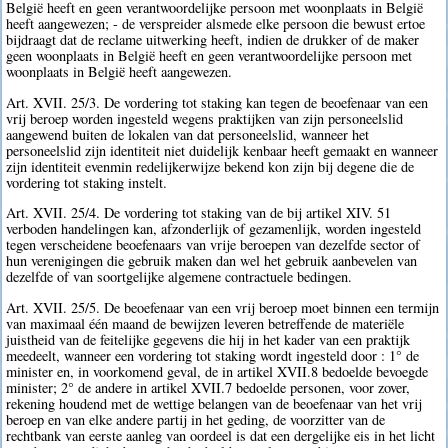
België heeft en geen verantwoordelijke persoon met woonplaats in België
heeft aangewezen; - de verspreider alsmede elke persoon die bewust ertoe
bijdraagt dat de reclame uitwerking heeft, indien de drukker of de maker
geen woonplaats in België heeft en geen verantwoordelijke persoon met
woonplaats in België heeft aangewezen.
Art. XVII. 25/3. De vordering tot staking kan tegen de beoefenaar van een
vrij beroep worden ingesteld wegens praktijken van zijn personeelslid
aangewend buiten de lokalen van dat personeelslid, wanneer het
personeelslid zijn identiteit niet duidelijk kenbaar heeft gemaakt en wanneer
zijn identiteit evenmin redelijkerwijze bekend kon zijn bij degene die de
vordering tot staking instelt.
Art. XVII. 25/4. De vordering tot staking van de bij artikel XIV. 51
verboden handelingen kan, afzonderlijk of gezamenlijk, worden ingesteld
tegen verscheidene beoefenaars van vrije beroepen van dezelfde sector of
hun verenigingen die gebruik maken dan wel het gebruik aanbevelen van
dezelfde of van soortgelijke algemene contractuele bedingen.
Art. XVII. 25/5. De beoefenaar van een vrij beroep moet binnen een termijn
van maximaal één maand de bewijzen leveren betreffende de materiële
juistheid van de feitelijke gegevens die hij in het kader van een praktijk
meedeelt, wanneer een vordering tot staking wordt ingesteld door : 1° de
minister en, in voorkomend geval, de in artikel XVII.8 bedoelde bevoegde
minister; 2° de andere in artikel XVII.7 bedoelde personen, voor zover,
rekening houdend met de wettige belangen van de beoefenaar van het vrij
beroep en van elke andere partij in het geding, de voorzitter van de
rechtbank van eerste aanleg van oordeel is dat een dergelijke eis in het licht