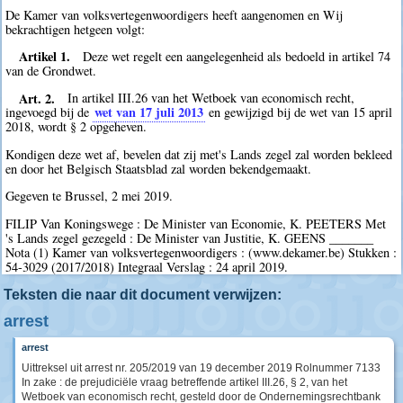
De Kamer van volksvertegenwoordigers heeft aangenomen en Wij
bekrachtigen hetgeen volgt:
Artikel 1.
Deze wet regelt een aangelegenheid als bedoeld in artikel 74
van de Grondwet.
Art. 2.
In artikel III.26 van het Wetboek van economisch recht,
wet van 17 juli 2013
ingevoegd bij de
en gewijzigd bij de wet van 15 april
2018, wordt § 2 opgeheven.
Kondigen deze wet af, bevelen dat zij met's Lands zegel zal worden bekleed
en door het Belgisch Staatsblad zal worden bekendgemaakt.
Gegeven te Brussel, 2 mei 2019.
FILIP Van Koningswege : De Minister van Economie, K. PEETERS Met
's Lands zegel gezegeld : De Minister van Justitie, K. GEENS _______
Nota (1) Kamer van volksvertegenwoordigers : (www.dekamer.be) Stukken :
54-3029 (2017/2018) Integraal Verslag : 24 april 2019.
Teksten die naar dit document verwijzen:
arrest
arrest
Uittreksel uit arrest nr. 205/2019 van 19 december 2019 Rolnummer 7133
In zake : de prejudiciële vraag betreffende artikel III.26, § 2, van het
Wetboek van economisch recht, gesteld door de Ondernemingsrechtbank