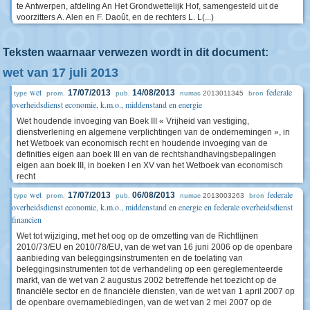
te Antwerpen, afdeling An Het Grondwettelijk Hof, samengesteld uit de
voorzitters A. Alen en F. Daoût, en de rechters L. L(...)
Teksten waarnaar verwezen wordt in dit document:
wet van 17 juli 2013
wet
federale
17/07/2013
14/08/2013
2013011345
type
prom.
pub.
numac
bron
overheidsdienst economie, k.m.o., middenstand en energie
Wet houdende invoeging van Boek III « Vrijheid van vestiging,
dienstverlening en algemene verplichtingen van de ondernemingen », in
het Wetboek van economisch recht en houdende invoeging van de
definities eigen aan boek III en van de rechtshandhavingsbepalingen
eigen aan boek III, in boeken I en XV van het Wetboek van economisch
recht
wet
federale
17/07/2013
06/08/2013
2013003263
type
prom.
pub.
numac
bron
overheidsdienst economie, k.m.o., middenstand en energie en federale overheidsdienst
financien
Wet tot wijziging, met het oog op de omzetting van de Richtlijnen
2010/73/EU en 2010/78/EU, van de wet van 16 juni 2006 op de openbare
aanbieding van beleggingsinstrumenten en de toelating van
beleggingsinstrumenten tot de verhandeling op een gereglementeerde
markt, van de wet van 2 augustus 2002 betreffende het toezicht op de
financiële sector en de financiële diensten, van de wet van 1 april 2007 op
de openbare overnamebiedingen, van de wet van 2 mei 2007 op de