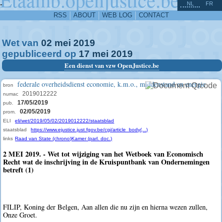
^
-
NL
FR
RSS
ABOUT
WEB LOG
CONTACT
Wet van
02
mei
2019
gepubliceerd op
17
mei
2019
Een dienst van vzw OpenJustice.be
federale overheidsdienst economie, k.m.o., middenstand en energie
bron
2019012222
numac
17/05/2019
pub.
02/05/2019
prom.
ELI
eli/wet/2019/05/02/2019012222/staatsblad
staatsblad
https://www.ejustice.just.fgov.be/cgi/article_body(...)
links
Raad van State (chrono)
Kamer (parl. doc.)
2 MEI 2019. - Wet tot wijziging van het Wetboek van Economisch
Recht wat de inschrijving in de Kruispuntbank van Ondernemingen
betreft (1)
FILIP, Koning der Belgen, Aan allen die nu zijn en hierna wezen zullen,
Onze Groet.