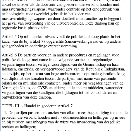
zowel de uitvoer als de doorvoer van goederen die verband houden met
massavernietigingswapens, waaronder controle op het eindgebruik van
technologieën voor tweeërlei gebruik in het kader van
massavernietigingswapens, en door doeltreffende sancties op te leggen in
het geval van overtreding van de uitvoercontroles. Deze dialoog kan op
regionale basis plaatsvinden.
Artikel 5 Op ministerieel niveau vindt de politieke dialoog plaats in het
kader van de bij artikel 77 opgerichte Samenwerkingsraad en bij andere
gelegenheden in onderlinge overeenstemming.
Artikel 6 De partijen voorzien in andere procedures en regelingen voor
politieke dialoog, met name in de volgende vormen : - regelmatige
vergaderingen tussen vertegenwoordigers van de Gemeenschap en haar
lidstaten, enerzijds, en vertegenwoordigers van de Republiek Tadzjikistan,
anderzijds, op het niveau van hoge ambtenaren; - optimale gebruikmaking
van diplomatieke kanalen tussen de partijen, met name van passende
bilaterale en multilaterale contacten, onder meer bij vergaderingen van de
Verenigde Naties, de OVSE en elders; - alle andere middelen, waaronder
vergaderingen van deskundigen, die bijdragen tot het consolideren en
ontwikkelen van deze dialoog.
TITEL III. - Handel in goederen Artikel 7
1. De partijen passen ten aanzien van elkaar meestbegunstiging toe op alle
gebieden die verband houden met : - douanerechten en heffingen bij invoer
en bij uitvoer, met inbegrip van de wijze van invordering van dergelijke
rechten en heffingen;