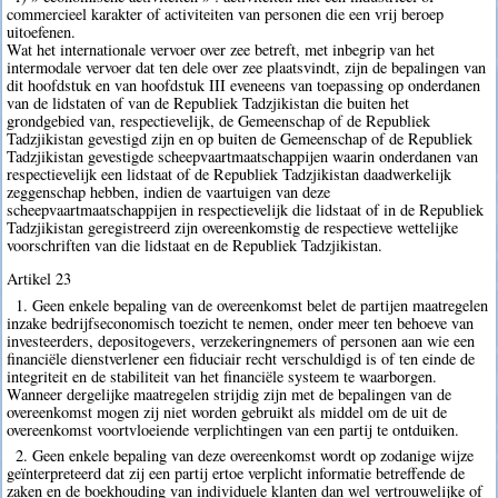
commercieel karakter of activiteiten van personen die een vrij beroep
uitoefenen.
Wat het internationale vervoer over zee betreft, met inbegrip van het
intermodale vervoer dat ten dele over zee plaatsvindt, zijn de bepalingen van
dit hoofdstuk en van hoofdstuk III eveneens van toepassing op onderdanen
van de lidstaten of van de Republiek Tadzjikistan die buiten het
grondgebied van, respectievelijk, de Gemeenschap of de Republiek
Tadzjikistan gevestigd zijn en op buiten de Gemeenschap of de Republiek
Tadzjikistan gevestigde scheepvaartmaatschappijen waarin onderdanen van
respectievelijk een lidstaat of de Republiek Tadzjikistan daadwerkelijk
zeggenschap hebben, indien de vaartuigen van deze
scheepvaartmaatschappijen in respectievelijk die lidstaat of in de Republiek
Tadzjikistan geregistreerd zijn overeenkomstig de respectieve wettelijke
voorschriften van die lidstaat en de Republiek Tadzjikistan.
Artikel 23
1. Geen enkele bepaling van de overeenkomst belet de partijen maatregelen
inzake bedrijfseconomisch toezicht te nemen, onder meer ten behoeve van
investeerders, depositogevers, verzekeringnemers of personen aan wie een
financiële dienstverlener een fiduciair recht verschuldigd is of ten einde de
integriteit en de stabiliteit van het financiële systeem te waarborgen.
Wanneer dergelijke maatregelen strijdig zijn met de bepalingen van de
overeenkomst mogen zij niet worden gebruikt als middel om de uit de
overeenkomst voortvloeiende verplichtingen van een partij te ontduiken.
2. Geen enkele bepaling van deze overeenkomst wordt op zodanige wijze
geïnterpreteerd dat zij een partij ertoe verplicht informatie betreffende de
zaken en de boekhouding van individuele klanten dan wel vertrouwelijke of