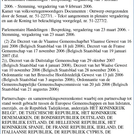
2006. - Stemming, vergadering van 9 februari 2006.
Kamer van volksvertegenwoordigers Documenten : Ontwerp overgezonden
door de Senaat, nr. 51-2277/1. - Tekst aangenomen in plenaire vergadering
en aan de Koning ter bekrachtiging voorgelegd, nr. 51-2277/2.
Parlementaire Handelingen : Bespreking, vergadering van 23 maart 2006. -
Stemming, vergadering van 23 maart 2006.
(2) Zie Decreet van de Vlaamse Gemeenschap/het Vlaamse Gewest van 16
juni 2006 (Belgisch Staatsblad van 18 juli 2006), Decreet van de Franse
Gemeenschap van 17 november 2006 (Belgisch Staatsblad van 19 januari
2007 (Ed.
2)), Decreet van de Duitstalige Gemeenschap van 29 oktober 2007
(Belgisch Staatsblad van 4 januari 2008), Decreet van het Waalse Gewest
van 10 november 2006 (Belgisch Staatsblad van 28 november 2006 ),
Ordonnantie van het Brusselse Hoofdstedelijk Gewest van 13 juli 2006
(Belgisch Staatsblad van 3 augustus 2006), Ordonnantie van de
Gemeenschappelijke Gemeenschapscommissie van 20 juli 2006 (Belgisch
Staatsblad van 21 augustus 2006)
Partnerschaps- en samenwerkingsovereenkomst waarbij een partnerschap tot
stand wordt gebracht tussen de Europese Gemeenschappen en hun lidstaten,
enerzijds, en de Republiek Tadzjikistan, anderzijds HET KONINKRIJK
BELGI", DE TSJECHISCHE REPUBLIEK, HET KONINKRIJK
DENEMARKEN, DE BONDSREPUBLIEK DUITSLAND, DE
REPUBLIEK ESTLAND, DE HELLEENSE REPUBLIEK, HET
KONINKRIJK SPANJE, DE FRANSE REPUBLIEK, IERLAND, DE
ITALIAANSE REPUBLIEK, DE REPUBLIEK CYPRUS, DE