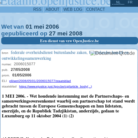
^
-
NL
FR
RSS
ABOUT
WEB LOG
CONTACT
Wet van
01
mei
2006
gepubliceerd op
27
mei
2008
Een dienst van vzw OpenJustice.be
federale overheidsdienst buitenlandse zaken, buitenlandse handel en
bron
ontwikkelingssamenwerking
2006015077
numac
27/05/2008
pub.
01/05/2006
prom.
ELI
eli/wet/2006/05/01/2006015077/staatsblad
staatsblad
https://www.ejustice.just.fgov.be/cgi/article_body(...)
1 MEI 2006. - Wet houdende instemming met de Partnerschaps- en
samenwerkingsovereenkomst waarbij een partnerschap tot stand wordt
gebracht tussen de Europese Gemeenschappen en hun lidstaten,
enerzijds, en de Republiek Tadzjikistan, anderzijds, gedaan te
Luxemburg op 11 oktober 2004 (1) (2)