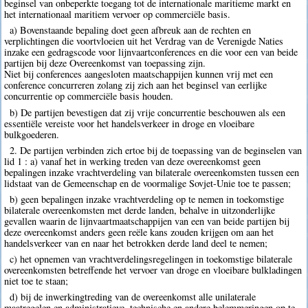
beginsel van onbeperkte toegang tot de internationale maritieme markt en
het internationaal maritiem vervoer op commerciële basis.
a) Bovenstaande bepaling doet geen afbreuk aan de rechten en
verplichtingen die voortvloeien uit het Verdrag van de Verenigde Naties
inzake een gedragscode voor lijnvaartconferences en die voor een van beide
partijen bij deze Overeenkomst van toepassing zijn.
Niet bij conferences aangesloten maatschappijen kunnen vrij met een
conference concurreren zolang zij zich aan het beginsel van eerlijke
concurrentie op commerciële basis houden.
b) De partijen bevestigen dat zij vrije concurrentie beschouwen als een
essentiële vereiste voor het handelsverkeer in droge en vloeibare
bulkgoederen.
2. De partijen verbinden zich ertoe bij de toepassing van de beginselen van
lid 1 : a) vanaf het in werking treden van deze overeenkomst geen
bepalingen inzake vrachtverdeling van bilaterale overeenkomsten tussen een
lidstaat van de Gemeenschap en de voormalige Sovjet-Unie toe te passen;
b) geen bepalingen inzake vrachtverdeling op te nemen in toekomstige
bilaterale overeenkomsten met derde landen, behalve in uitzonderlijke
gevallen waarin de lijnvaartmaatschappijen van een van beide partijen bij
deze overeenkomst anders geen reële kans zouden krijgen om aan het
handelsverkeer van en naar het betrokken derde land deel te nemen;
c) het opnemen van vrachtverdelingsregelingen in toekomstige bilaterale
overeenkomsten betreffende het vervoer van droge en vloeibare bulkladingen
niet toe te staan;
d) bij de inwerkingtreding van de overeenkomst alle unilaterale
maatregelen en administratieve, technische en andere belemmeringen op te