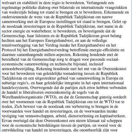
welvaart en stabiliteit in deze regio te bevorderen, Verlangende een
regelmatige politieke dialoog over bilaterale en internationale vraagstukken
van wederzijds belang tot stand te brengen en te bevorderen, Erkennende en
ondersteunende de wens van de Republiek Tadzjikistan om nauwe
samenwerking met de Europese instellingen tot stand te brengen, Gelet op
de noodzaak investeringen in de Republiek Tadzjikistan, met name in de
sector energie en waterbeheer, te bevorderen, en bevestigende dat de
Gemeenschap, haar lidstaten en de Republiek Tadzjikistan groot belang
hechten aan het Europees Energiehandvest, en aan de volledige
tenuitvoerlegging van het Verdrag inzake het Energiehandvest en het
Protocol bij het Energiehandvestverdrag betreffende energie-efficiëntie en
daarmee samenhangende milieu-aspecten, Rekening houdende met de
bereidheid van de Gemeenschap zorg te dragen voor passende sociaal-
economische samenwerking en technische bijstand, inclusief
armoedebestrijding, Rekening houdende met het nut van de Overeenkomst
voor het bevorderen van geleidelijke toenadering tussen de Republiek
Tadzjikistan en een uitgestrekter gebied van samenwerking in Europa en
naburige regio's, en haar geleidelijke integratie in het open internationaal
handelssysteem, Overwegende dat de partijen zich ertoe hebben verbonden
de handel te liberaliseren overeenkomstig de regels van de
Werelhandelsorganisatie (WTO), en dat de Gemeenschap gunstig oordeelt
over het voornemen van de Republiek Tadzjikistan om tot de WTO toe te
treden, Zich bewust van de noodzaak om verbetering te brengen in de
voorwaarden voor handel en investeringen, en de voorwaarden inzake
vestiging van vennootschappen, arbeid, dienstverlening en kapitaalverkeer,
Ervan overtuigd dat deze Overeenkomst een nieuw klimaat zal scheppen
voor de economische betrekkingen tussen de partijen, en vooral voor de
ontwikkeling van handel en investeringen, die onontbeerlijk zijn voor