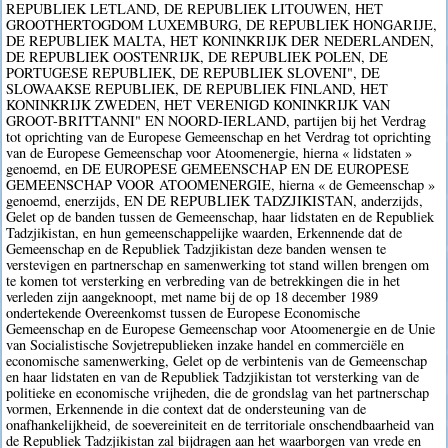
REPUBLIEK LETLAND, DE REPUBLIEK LITOUWEN, HET
GROOTHERTOGDOM LUXEMBURG, DE REPUBLIEK HONGARIJE,
DE REPUBLIEK MALTA, HET KONINKRIJK DER NEDERLANDEN,
DE REPUBLIEK OOSTENRIJK, DE REPUBLIEK POLEN, DE
PORTUGESE REPUBLIEK, DE REPUBLIEK SLOVENI", DE
SLOWAAKSE REPUBLIEK, DE REPUBLIEK FINLAND, HET
KONINKRIJK ZWEDEN, HET VERENIGD KONINKRIJK VAN
GROOT-BRITTANNI" EN NOORD-IERLAND, partijen bij het Verdrag
tot oprichting van de Europese Gemeenschap en het Verdrag tot oprichting
van de Europese Gemeenschap voor Atoomenergie, hierna « lidstaten »
genoemd, en DE EUROPESE GEMEENSCHAP EN DE EUROPESE
GEMEENSCHAP VOOR ATOOMENERGIE, hierna « de Gemeenschap »
genoemd, enerzijds, EN DE REPUBLIEK TADZJIKISTAN, anderzijds,
Gelet op de banden tussen de Gemeenschap, haar lidstaten en de Republiek
Tadzjikistan, en hun gemeenschappelijke waarden, Erkennende dat de
Gemeenschap en de Republiek Tadzjikistan deze banden wensen te
verstevigen en partnerschap en samenwerking tot stand willen brengen om
te komen tot versterking en verbreding van de betrekkingen die in het
verleden zijn aangeknoopt, met name bij de op 18 december 1989
ondertekende Overeenkomst tussen de Europese Economische
Gemeenschap en de Europese Gemeenschap voor Atoomenergie en de Unie
van Socialistische Sovjetrepublieken inzake handel en commerciële en
economische samenwerking, Gelet op de verbintenis van de Gemeenschap
en haar lidstaten en van de Republiek Tadzjikistan tot versterking van de
politieke en economische vrijheden, die de grondslag van het partnerschap
vormen, Erkennende in die context dat de ondersteuning van de
onafhankelijkheid, de soevereiniteit en de territoriale onschendbaarheid van
de Republiek Tadzjikistan zal bijdragen aan het waarborgen van vrede en