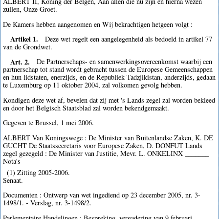
ALBERT II, Koning der Belgen, Aan allen die nu zijn en hierna wezen
zullen, Onze Groet.
De Kamers hebben aangenomen en Wij bekrachtigen hetgeen volgt :
Artikel 1.
Deze wet regelt een aangelegenheid als bedoeld in artikel 77
van de Grondwet.
Art. 2.
De Partnerschaps- en samenwerkingsovereenkomst waarbij een
partnerschap tot stand wordt gebracht tussen de Europese Gemeenschappen
en hun lidstaten, enerzijds, en de Republiek Tadzjikistan, anderzijds, gedaan
te Luxemburg op 11 oktober 2004, zal volkomen gevolg hebben.
Kondigen deze wet af, bevelen dat zij met 's Lands zegel zal worden bekleed
en door het Belgisch Staatsblad zal worden bekendgemaakt.
Gegeven te Brussel, 1 mei 2006.
ALBERT Van Koningswege : De Minister van Buitenlandse Zaken, K. DE
GUCHT De Staatssecretaris voor Europese Zaken, D. DONFUT Lands
zegel gezegeld : De Minister van Justitie, Mevr. L. ONKELINX _______
Nota's
(1) Zitting 2005-2006.
Senaat.
Documenten : Ontwerp van wet ingediend op 23 december 2005, nr. 3-
1498/1. - Verslag, nr. 3-1498/2.
Parlementaire Handelingen : Bespreking, vergadering van 9 februari