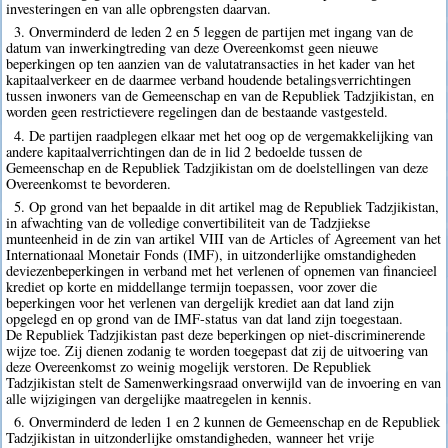
investeringen en van alle opbrengsten daarvan.
3. Onverminderd de leden 2 en 5 leggen de partijen met ingang van de
datum van inwerkingtreding van deze Overeenkomst geen nieuwe
beperkingen op ten aanzien van de valutatransacties in het kader van het
kapitaalverkeer en de daarmee verband houdende betalingsverrichtingen
tussen inwoners van de Gemeenschap en van de Republiek Tadzjikistan, en
worden geen restrictievere regelingen dan de bestaande vastgesteld.
4. De partijen raadplegen elkaar met het oog op de vergemakkelijking van
andere kapitaalverrichtingen dan de in lid 2 bedoelde tussen de
Gemeenschap en de Republiek Tadzjikistan om de doelstellingen van deze
Overeenkomst te bevorderen.
5. Op grond van het bepaalde in dit artikel mag de Republiek Tadzjikistan,
in afwachting van de volledige convertibiliteit van de Tadzjiekse
munteenheid in de zin van artikel VIII van de Articles of Agreement van het
Internationaal Monetair Fonds (IMF), in uitzonderlijke omstandigheden
deviezenbeperkingen in verband met het verlenen of opnemen van financieel
krediet op korte en middellange termijn toepassen, voor zover die
beperkingen voor het verlenen van dergelijk krediet aan dat land zijn
opgelegd en op grond van de IMF-status van dat land zijn toegestaan.
De Republiek Tadzjikistan past deze beperkingen op niet-discriminerende
wijze toe. Zij dienen zodanig te worden toegepast dat zij de uitvoering van
deze Overeenkomst zo weinig mogelijk verstoren. De Republiek
Tadzjikistan stelt de Samenwerkingsraad onverwijld van de invoering en van
alle wijzigingen van dergelijke maatregelen in kennis.
6. Onverminderd de leden 1 en 2 kunnen de Gemeenschap en de Republiek
Tadzjikistan in uitzonderlijke omstandigheden, wanneer het vrije