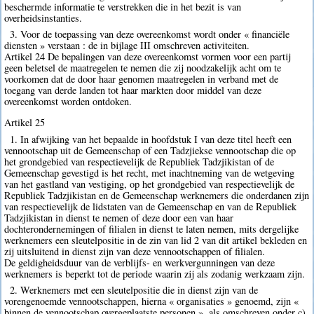
beschermde informatie te verstrekken die in het bezit is van
overheidsinstanties.
3. Voor de toepassing van deze overeenkomst wordt onder « financiële
diensten » verstaan : de in bijlage III omschreven activiteiten.
Artikel 24 De bepalingen van deze overeenkomst vormen voor een partij
geen beletsel de maatregelen te nemen die zij noodzakelijk acht om te
voorkomen dat de door haar genomen maatregelen in verband met de
toegang van derde landen tot haar markten door middel van deze
overeenkomst worden ontdoken.
Artikel 25
1. In afwijking van het bepaalde in hoofdstuk I van deze titel heeft een
vennootschap uit de Gemeenschap of een Tadzjiekse vennootschap die op
het grondgebied van respectievelijk de Republiek Tadzjikistan of de
Gemeenschap gevestigd is het recht, met inachtneming van de wetgeving
van het gastland van vestiging, op het grondgebied van respectievelijk de
Republiek Tadzjikistan en de Gemeenschap werknemers die onderdanen zijn
van respectievelijk de lidstaten van de Gemeenschap en van de Republiek
Tadzjikistan in dienst te nemen of deze door een van haar
dochterondernemingen of filialen in dienst te laten nemen, mits dergelijke
werknemers een sleutelpositie in de zin van lid 2 van dit artikel bekleden en
zij uitsluitend in dienst zijn van deze vennootschappen of filialen.
De geldigheidsduur van de verblijfs- en werkvergunningen van deze
werknemers is beperkt tot de periode waarin zij als zodanig werkzaam zijn.
2. Werknemers met een sleutelpositie die in dienst zijn van de
vorengenoemde vennootschappen, hierna « organisaties » genoemd, zijn «
binnen de vennootschap overgeplaatste personen », als omschreven onder c)