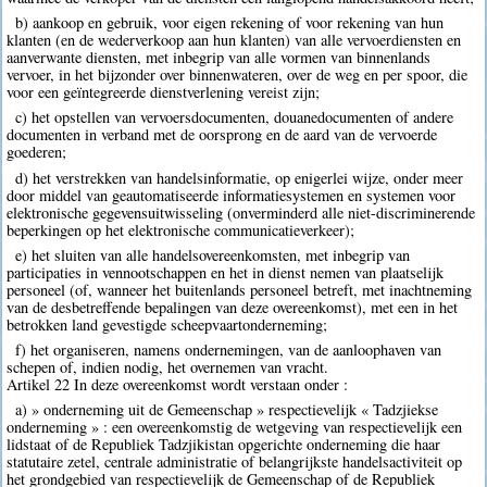
b) aankoop en gebruik, voor eigen rekening of voor rekening van hun
klanten (en de wederverkoop aan hun klanten) van alle vervoerdiensten en
aanverwante diensten, met inbegrip van alle vormen van binnenlands
vervoer, in het bijzonder over binnenwateren, over de weg en per spoor, die
voor een geïntegreerde dienstverlening vereist zijn;
c) het opstellen van vervoersdocumenten, douanedocumenten of andere
documenten in verband met de oorsprong en de aard van de vervoerde
goederen;
d) het verstrekken van handelsinformatie, op enigerlei wijze, onder meer
door middel van geautomatiseerde informatiesystemen en systemen voor
elektronische gegevensuitwisseling (onverminderd alle niet-discriminerende
beperkingen op het elektronische communicatieverkeer);
e) het sluiten van alle handelsovereenkomsten, met inbegrip van
participaties in vennootschappen en het in dienst nemen van plaatselijk
personeel (of, wanneer het buitenlands personeel betreft, met inachtneming
van de desbetreffende bepalingen van deze overeenkomst), met een in het
betrokken land gevestigde scheepvaartonderneming;
f) het organiseren, namens ondernemingen, van de aanloophaven van
schepen of, indien nodig, het overnemen van vracht.
Artikel 22 In deze overeenkomst wordt verstaan onder :
a) » onderneming uit de Gemeenschap » respectievelijk « Tadzjiekse
onderneming » : een overeenkomstig de wetgeving van respectievelijk een
lidstaat of de Republiek Tadzjikistan opgerichte onderneming die haar
statutaire zetel, centrale administratie of belangrijkste handelsactiviteit op
het grondgebied van respectievelijk de Gemeenschap of de Republiek