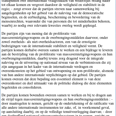
standpunten over internationale vraagstukken van wederzijds belang nader
tot elkaar komen en vergroot daardoor de veiligheid en stabiliteit in de
regio; - zorgt ervoor dat de partijen streven naar samenwerking bij
aangelegenheden op het gebied van de naleving van de democratische
beginselen, en de eerbiediging, bescherming en bevordering van de
mensenrechten, waaronder die van personen die tot minderheden behoren,
waarbij zo nodig over relevante kwesties overleg wordt gepleegd.
De partijen zijn van mening dat de proliferatie van
massavernietigingswapens en de overbrengingsmiddelen daarvoor, onder
zowel overheids- als niet-overheidsactoren, een van de ernstigste
bedreigingen van de internationale stabiliteit en veiligheid vormt. De
partijen komen derhalve overeen samen te werken en een bijdrage te leveren
aan de bestrijding van de proliferatie van massavernietigingswapens en hun
overbrengingsmiddelen, daarbij tevens zorg dragend voor de integrale
naleving en de uitvoering op nationaal niveau van de verbintenissen die zij
zijn aangegaan in het kader van de internationale verdragen en
overeenkomsten op het gebied van ontwapening en non-proliferatie, alsmede
van hun andere internationale verplichtingen op dat gebied. De partijen
komen overeen dat deze bepaling een essentieel element is van deze
overeenkomst en deel uitmaakt van de politieke dialoog die deze elementen
begeleiden en consolideren.
De partijen komen bovendien overeen samen te werken en bij te dragen aan
de strijd tegen massavernietigingswapens en hun overbrengingsmiddelen : -
door maatregelen te nemen, gericht op de ondertekening of de ratificatie van
alle andere internationale instrumenten ter zake, of, in voorkomend geval,
op aansluiting daarbij, en op de volledige tenuitvoerlegging daarvan; - door
een doeltreffend nationaal uitvoercontrolesysteem in te voeren, gericht op