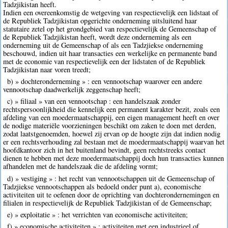
Tadzjikistan heeft.
Indien een overeenkomstig de wetgeving van respectievelijk een lidstaat of
de Republiek Tadzjikistan opgerichte onderneming uitsluitend haar
statutaire zetel op het grondgebied van respectievelijk de Gemeenschap of
de Republiek Tadzjikistan heeft, wordt deze onderneming als een
onderneming uit de Gemeenschap of als een Tadzjiekse onderneming
beschouwd, indien uit haar transacties een werkelijke en permanente band
met de economie van respectievelijk een der lidstaten of de Republiek
Tadzjikistan naar voren treedt;
b) » dochteronderneming » : een vennootschap waarover een andere
vennootschap daadwerkelijk zeggenschap heeft;
c) » filiaal » van een vennootschap : een handelszaak zonder
rechtspersoonlijkheid die kennelijk een permanent karakter bezit, zoals een
afdeling van een moedermaatschappij, een eigen management heeft en over
de nodige materiële voorzieningen beschikt om zaken te doen met derden,
zodat laatstgenoemden, hoewel zij ervan op de hoogte zijn dat indien nodig
er een rechtsverhouding zal bestaan met de moedermaatschappij waarvan het
hoofdkantoor zich in het buitenland bevindt, geen rechtstreeks contact
dienen te hebben met deze moedermaatschappij doch hun transacties kunnen
afhandelen met de handelszaak die de afdeling vormt;
d) » vestiging » : het recht van vennootschappen uit de Gemeenschap of
Tadzjiekse vennootschappen als bedoeld onder punt a), economische
activiteiten uit te oefenen door de oprichting van dochterondernemingen en
filialen in respectievelijk de Republiek Tadzjikistan of de Gemeenschap;
e) » exploitatie » : het verrichten van economische activiteiten;
f) » economische activiteiten » : activiteiten met een industrieel of