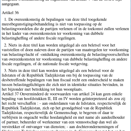
aangegaan.
Artikel 36
1. De overeenkomstig de bepalingen van deze titel toegekende
meestbegunstigingsbehandeling is niet van toepassing op de
belastingvoordelen die de partijen verlenen of in de toekomst zullen verlenen
in het kader van overeenkomsten ter voorkoming van dubbele
belastingheffing of andere fiscale regelingen.
2. Niets in deze titel kan worden uitgelegd als een beletsel voor het
vaststellen of doen naleven door de partijen van maatregelen ter voorkoming
van belastingvlucht of -ontduiking overeenkomstig de belastingvoorschriften
van overeenkomsten ter voorkoming van dubbele belastingheffing en andere
fiscale regelingen, of de nationale fiscale wetgeving.
3. Niets in deze titel kan worden uitgelegd als een beletsel voor de
lidstaten of de Republiek Tadzjikistan om bij de toepassing van de
desbetreffende bepalingen van hun fiscaal recht een onderscheid te maken
tussen belastingplichtigen die zich niet in identieke situaties bevinden, in
het bijzonder met betrekking tot hun woonplaats.
Artikel 37 Onverminderd de voorwaarden van artikel 24 kan geen enkele
bepaling van hoofdstukken II, III en IV worden geïnterpreteerd als zou zij
het recht verschaffen : - aan onderdanen van de lidstaten, respectievelijk de
Republiek Tadzjikistan, zich op het grondgebied van de Republiek
Tadzjikistan, respectievelijk de Gemeenschap, te begeven of daar te
verblijven in ongeacht welke hoedanigheid en met name als aandeelhouder
of partner, beheerder of werknemer van een vennootschap dan wel als
verstrekker of ontvanger van diensten; - aan dochterondernemingen of