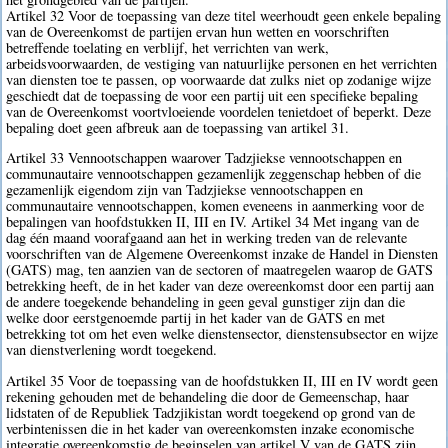
Artikel 32 Voor de toepassing van deze titel weerhoudt geen enkele bepaling
van de Overeenkomst de partijen ervan hun wetten en voorschriften
betreffende toelating en verblijf, het verrichten van werk,
arbeidsvoorwaarden, de vestiging van natuurlijke personen en het verrichten
van diensten toe te passen, op voorwaarde dat zulks niet op zodanige wijze
geschiedt dat de toepassing de voor een partij uit een specifieke bepaling
van de Overeenkomst voortvloeiende voordelen tenietdoet of beperkt. Deze
bepaling doet geen afbreuk aan de toepassing van artikel 31.
Artikel 33 Vennootschappen waarover Tadzjiekse vennootschappen en
communautaire vennootschappen gezamenlijk zeggenschap hebben of die
gezamenlijk eigendom zijn van Tadzjiekse vennootschappen en
communautaire vennootschappen, komen eveneens in aanmerking voor de
bepalingen van hoofdstukken II, III en IV. Artikel 34 Met ingang van de
dag één maand voorafgaand aan het in werking treden van de relevante
voorschriften van de Algemene Overeenkomst inzake de Handel in Diensten
(GATS) mag, ten aanzien van de sectoren of maatregelen waarop de GATS
betrekking heeft, de in het kader van deze overeenkomst door een partij aan
de andere toegekende behandeling in geen geval gunstiger zijn dan die
welke door eerstgenoemde partij in het kader van de GATS en met
betrekking tot om het even welke dienstensector, dienstensubsector en wijze
van dienstverlening wordt toegekend.
Artikel 35 Voor de toepassing van de hoofdstukken II, III en IV wordt geen
rekening gehouden met de behandeling die door de Gemeenschap, haar
lidstaten of de Republiek Tadzjikistan wordt toegekend op grond van de
verbintenissen die in het kader van overeenkomsten inzake economische
integratie overeenkomstig de beginselen van artikel V van de GATS zijn