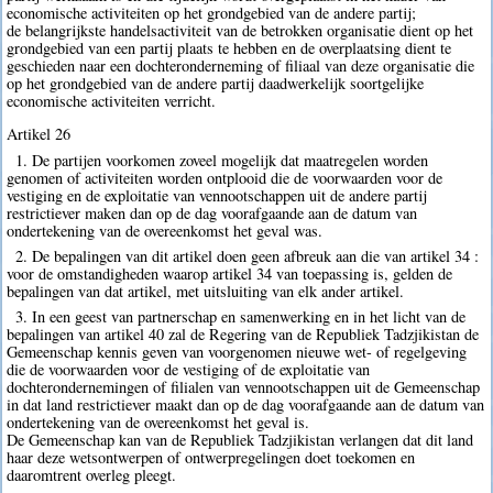
economische activiteiten op het grondgebied van de andere partij;
de belangrijkste handelsactiviteit van de betrokken organisatie dient op het
grondgebied van een partij plaats te hebben en de overplaatsing dient te
geschieden naar een dochteronderneming of filiaal van deze organisatie die
op het grondgebied van de andere partij daadwerkelijk soortgelijke
economische activiteiten verricht.
Artikel 26
1. De partijen voorkomen zoveel mogelijk dat maatregelen worden
genomen of activiteiten worden ontplooid die de voorwaarden voor de
vestiging en de exploitatie van vennootschappen uit de andere partij
restrictiever maken dan op de dag voorafgaande aan de datum van
ondertekening van de overeenkomst het geval was.
2. De bepalingen van dit artikel doen geen afbreuk aan die van artikel 34 :
voor de omstandigheden waarop artikel 34 van toepassing is, gelden de
bepalingen van dat artikel, met uitsluiting van elk ander artikel.
3. In een geest van partnerschap en samenwerking en in het licht van de
bepalingen van artikel 40 zal de Regering van de Republiek Tadzjikistan de
Gemeenschap kennis geven van voorgenomen nieuwe wet- of regelgeving
die de voorwaarden voor de vestiging of de exploitatie van
dochterondernemingen of filialen van vennootschappen uit de Gemeenschap
in dat land restrictiever maakt dan op de dag voorafgaande aan de datum van
ondertekening van de overeenkomst het geval is.
De Gemeenschap kan van de Republiek Tadzjikistan verlangen dat dit land
haar deze wetsontwerpen of ontwerpregelingen doet toekomen en
daaromtrent overleg pleegt.