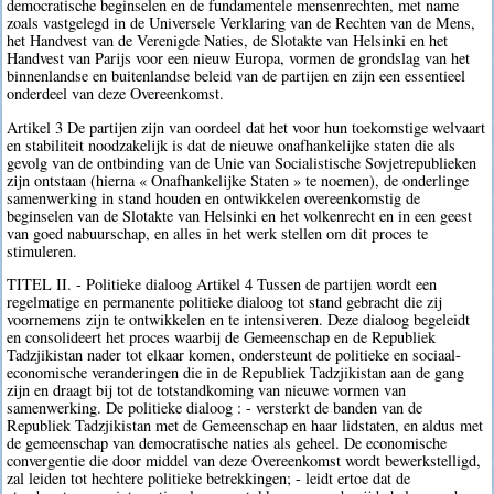
democratische beginselen en de fundamentele mensenrechten, met name
zoals vastgelegd in de Universele Verklaring van de Rechten van de Mens,
het Handvest van de Verenigde Naties, de Slotakte van Helsinki en het
Handvest van Parijs voor een nieuw Europa, vormen de grondslag van het
binnenlandse en buitenlandse beleid van de partijen en zijn een essentieel
onderdeel van deze Overeenkomst.
Artikel 3 De partijen zijn van oordeel dat het voor hun toekomstige welvaart
en stabiliteit noodzakelijk is dat de nieuwe onafhankelijke staten die als
gevolg van de ontbinding van de Unie van Socialistische Sovjetrepublieken
zijn ontstaan (hierna « Onafhankelijke Staten » te noemen), de onderlinge
samenwerking in stand houden en ontwikkelen overeenkomstig de
beginselen van de Slotakte van Helsinki en het volkenrecht en in een geest
van goed nabuurschap, en alles in het werk stellen om dit proces te
stimuleren.
TITEL II. - Politieke dialoog Artikel 4 Tussen de partijen wordt een
regelmatige en permanente politieke dialoog tot stand gebracht die zij
voornemens zijn te ontwikkelen en te intensiveren. Deze dialoog begeleidt
en consolideert het proces waarbij de Gemeenschap en de Republiek
Tadzjikistan nader tot elkaar komen, ondersteunt de politieke en sociaal-
economische veranderingen die in de Republiek Tadzjikistan aan de gang
zijn en draagt bij tot de totstandkoming van nieuwe vormen van
samenwerking. De politieke dialoog : - versterkt de banden van de
Republiek Tadzjikistan met de Gemeenschap en haar lidstaten, en aldus met
de gemeenschap van democratische naties als geheel. De economische
convergentie die door middel van deze Overeenkomst wordt bewerkstelligd,
zal leiden tot hechtere politieke betrekkingen; - leidt ertoe dat de