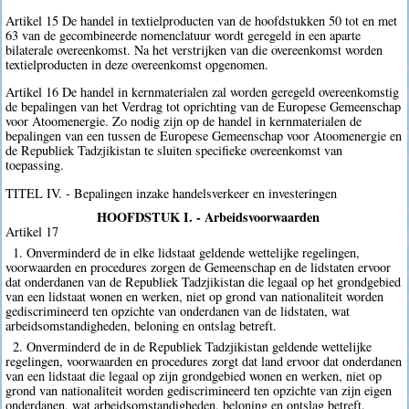
Artikel 15 De handel in textielproducten van de hoofdstukken 50 tot en met
63 van de gecombineerde nomenclatuur wordt geregeld in een aparte
bilaterale overeenkomst. Na het verstrijken van die overeenkomst worden
textielproducten in deze overeenkomst opgenomen.
Artikel 16 De handel in kernmaterialen zal worden geregeld overeenkomstig
de bepalingen van het Verdrag tot oprichting van de Europese Gemeenschap
voor Atoomenergie. Zo nodig zijn op de handel in kernmaterialen de
bepalingen van een tussen de Europese Gemeenschap voor Atoomenergie en
de Republiek Tadzjikistan te sluiten specifieke overeenkomst van
toepassing.
TITEL IV. - Bepalingen inzake handelsverkeer en investeringen
HOOFDSTUK I. - Arbeidsvoorwaarden
Artikel 17
1. Onverminderd de in elke lidstaat geldende wettelijke regelingen,
voorwaarden en procedures zorgen de Gemeenschap en de lidstaten ervoor
dat onderdanen van de Republiek Tadzjikistan die legaal op het grondgebied
van een lidstaat wonen en werken, niet op grond van nationaliteit worden
gediscrimineerd ten opzichte van onderdanen van de lidstaten, wat
arbeidsomstandigheden, beloning en ontslag betreft.
2. Onverminderd de in de Republiek Tadzjikistan geldende wettelijke
regelingen, voorwaarden en procedures zorgt dat land ervoor dat onderdanen
van een lidstaat die legaal op zijn grondgebied wonen en werken, niet op
grond van nationaliteit worden gediscrimineerd ten opzichte van zijn eigen
onderdanen, wat arbeidsomstandigheden, beloning en ontslag betreft.