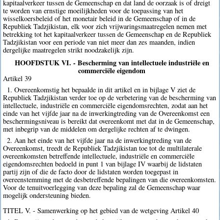
kapitaalverkeer tussen de Gemeenschap en dat land de oorzaak is of dreigt
te worden van ernstige moeilijkheden voor de toepassing van het
wisselkoersbeleid of het monetair beleid in de Gemeenschap of in de
Republiek Tadzjikistan, elk voor zich vrijwaringsmaatregelen nemen met
betrekking tot het kapitaalverkeer tussen de Gemeenschap en de Republiek
Tadzjikistan voor een periode van niet meer dan zes maanden, indien
dergelijke maatregelen strikt noodzakelijk zijn.
HOOFDSTUK VI. - Bescherming van intellectuele industriële en
commerciële eigendom
Artikel 39
1. Overeenkomstig het bepaalde in dit artikel en in bijlage V ziet de
Republiek Tadzjikistan verder toe op de verbetering van de bescherming van
intellectuele, industriële en commerciële eigendomsrechten, zodat aan het
einde van het vijfde jaar na de inwerkingtreding van de Overeenkomst een
beschermingsniveau is bereikt dat overeenkomt met dat in de Gemeenschap,
met inbegrip van de middelen om dergelijke rechten af te dwingen.
2. Aan het einde van het vijfde jaar na de inwerkingtreding van de
Overeenkomst, treedt de Republiek Tadzjikistan toe tot de multilaterale
overeenkomsten betreffende intellectuele, industriële en commerciële
eigendomsrechten bedoeld in punt 1 van bijlage IV waarbij de lidstaten
partij zijn of die de facto door de lidstaten worden toegepast in
overeenstemming met de desbetreffende bepalingen van die overeenkomsten.
Voor de tenuitvoerlegging van deze bepaling zal de Gemeenschap waar
mogelijk ondersteuning bieden.
TITEL V. - Samenwerking op het gebied van de wetgeving Artikel 40