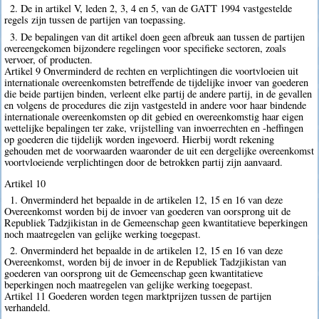
2. De in artikel V, leden 2, 3, 4 en 5, van de GATT 1994 vastgestelde
regels zijn tussen de partijen van toepassing.
3. De bepalingen van dit artikel doen geen afbreuk aan tussen de partijen
overeengekomen bijzondere regelingen voor specifieke sectoren, zoals
vervoer, of producten.
Artikel 9 Onverminderd de rechten en verplichtingen die voortvloeien uit
internationale overeenkomsten betreffende de tijdelijke invoer van goederen
die beide partijen binden, verleent elke partij de andere partij, in de gevallen
en volgens de procedures die zijn vastgesteld in andere voor haar bindende
internationale overeenkomsten op dit gebied en overeenkomstig haar eigen
wettelijke bepalingen ter zake, vrijstelling van invoerrechten en -heffingen
op goederen die tijdelijk worden ingevoerd. Hierbij wordt rekening
gehouden met de voorwaarden waaronder de uit een dergelijke overeenkomst
voortvloeiende verplichtingen door de betrokken partij zijn aanvaard.
Artikel 10
1. Onverminderd het bepaalde in de artikelen 12, 15 en 16 van deze
Overeenkomst worden bij de invoer van goederen van oorsprong uit de
Republiek Tadzjikistan in de Gemeenschap geen kwantitatieve beperkingen
noch maatregelen van gelijke werking toegepast.
2. Onverminderd het bepaalde in de artikelen 12, 15 en 16 van deze
Overeenkomst, worden bij de invoer in de Republiek Tadzjikistan van
goederen van oorsprong uit de Gemeenschap geen kwantitatieve
beperkingen noch maatregelen van gelijke werking toegepast.
Artikel 11 Goederen worden tegen marktprijzen tussen de partijen
verhandeld.