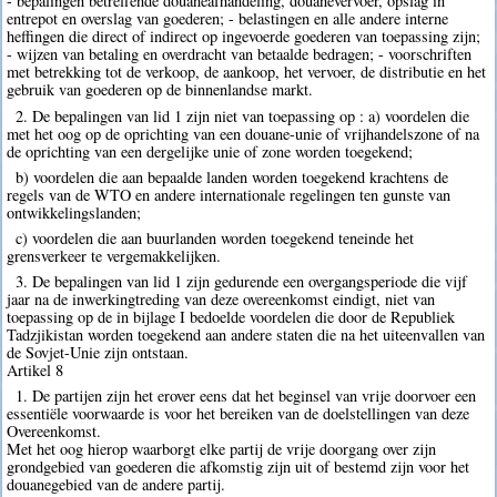
- bepalingen betreffende douaneafhandeling, douanevervoer, opslag in
entrepot en overslag van goederen; - belastingen en alle andere interne
heffingen die direct of indirect op ingevoerde goederen van toepassing zijn;
- wijzen van betaling en overdracht van betaalde bedragen; - voorschriften
met betrekking tot de verkoop, de aankoop, het vervoer, de distributie en het
gebruik van goederen op de binnenlandse markt.
2. De bepalingen van lid 1 zijn niet van toepassing op : a) voordelen die
met het oog op de oprichting van een douane-unie of vrijhandelszone of na
de oprichting van een dergelijke unie of zone worden toegekend;
b) voordelen die aan bepaalde landen worden toegekend krachtens de
regels van de WTO en andere internationale regelingen ten gunste van
ontwikkelingslanden;
c) voordelen die aan buurlanden worden toegekend teneinde het
grensverkeer te vergemakkelijken.
3. De bepalingen van lid 1 zijn gedurende een overgangsperiode die vijf
jaar na de inwerkingtreding van deze overeenkomst eindigt, niet van
toepassing op de in bijlage I bedoelde voordelen die door de Republiek
Tadzjikistan worden toegekend aan andere staten die na het uiteenvallen van
de Sovjet-Unie zijn ontstaan.
Artikel 8
1. De partijen zijn het erover eens dat het beginsel van vrije doorvoer een
essentiële voorwaarde is voor het bereiken van de doelstellingen van deze
Overeenkomst.
Met het oog hierop waarborgt elke partij de vrije doorgang over zijn
grondgebied van goederen die afkomstig zijn uit of bestemd zijn voor het
douanegebied van de andere partij.