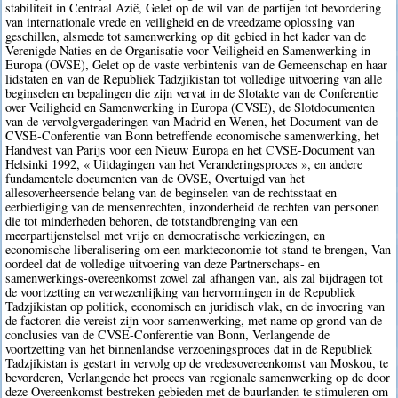
stabiliteit in Centraal Azië, Gelet op de wil van de partijen tot bevordering
van internationale vrede en veiligheid en de vreedzame oplossing van
geschillen, alsmede tot samenwerking op dit gebied in het kader van de
Verenigde Naties en de Organisatie voor Veiligheid en Samenwerking in
Europa (OVSE), Gelet op de vaste verbintenis van de Gemeenschap en haar
lidstaten en van de Republiek Tadzjikistan tot volledige uitvoering van alle
beginselen en bepalingen die zijn vervat in de Slotakte van de Conferentie
over Veiligheid en Samenwerking in Europa (CVSE), de Slotdocumenten
van de vervolgvergaderingen van Madrid en Wenen, het Document van de
CVSE-Conferentie van Bonn betreffende economische samenwerking, het
Handvest van Parijs voor een Nieuw Europa en het CVSE-Document van
Helsinki 1992, « Uitdagingen van het Veranderingsproces », en andere
fundamentele documenten van de OVSE, Overtuigd van het
allesoverheersende belang van de beginselen van de rechtsstaat en
eerbiediging van de mensenrechten, inzonderheid de rechten van personen
die tot minderheden behoren, de totstandbrenging van een
meerpartijenstelsel met vrije en democratische verkiezingen, en
economische liberalisering om een markteconomie tot stand te brengen, Van
oordeel dat de volledige uitvoering van deze Partnerschaps- en
samenwerkings-overeenkomst zowel zal afhangen van, als zal bijdragen tot
de voortzetting en verwezenlijking van hervormingen in de Republiek
Tadzjikistan op politiek, economisch en juridisch vlak, en de invoering van
de factoren die vereist zijn voor samenwerking, met name op grond van de
conclusies van de CVSE-Conferentie van Bonn, Verlangende de
voortzetting van het binnenlandse verzoeningsproces dat in de Republiek
Tadzjikistan is gestart in vervolg op de vredesovereenkomst van Moskou, te
bevorderen, Verlangende het proces van regionale samenwerking op de door
deze Overeenkomst bestreken gebieden met de buurlanden te stimuleren om