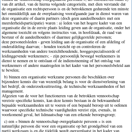
van dit artikel, van de hierna volgende categorieën, met dien verstande dat
de organisatie een rechtspersoon is en de betrokkenen gedurende ten minste
het onmiddellijk aan de overplaatsing voorafgaande jaar in dienst waren van
deze organisatie of daarin partners (doch geen aandeelhouders met een
meerderheidsparticipatie) waren : a) leden van het hogere kader van een
organisatie die in de eerste plaats leiding geven aan de organisatie, onder het
algemene toezicht en volgens instructies van, in hoofdzaak, de raad van
bestuur of de aandeelhouders of daarmee gelijkgestelde personen;
deze personeelsleden - geven leiding aan de organisatie of een afdeling of
onderafdeling daarvan; - houden toezicht op en controleren de
werkzaamheden van andere toezichthoudende, hooggespecialiseerde of
leidinggevende werknemers; - zijn persoonlijk bevoegd werknemers in
dienst te nemen en te ontslaan of de indienstneming of het ontslag van
werknemers of andere maatregelen in het kader van het personeelsbeleid aan
te bevelen;
b) binnen een organisatie werkzame personen die beschikken over
bijzondere kennis die van wezenlijk belang is voor de dienstverlening van
het bedrijf, de onderzoeksuitrusting, de technische werkzaamheden of het
management.
Afgezien van de voor het functioneren van de betrokken vennootschap
vereiste specifieke kennis, kan deze kennis bestaan in de bekwaamheid
bepaalde werkzaamheden uit te voeren of een bepaald beroep uit te oefenen
waarvoor specifieke technische vaardigheden vereist zijn, evenals, in
voorkomend geval, het lidmaatschap van een erkende beroepsgroep;
c) een « binnen de vennootschap overgeplaatste persoon » is een
natuurlijke persoon die voor een organisatie op het grondgebied van een
partij werkzaam is en die tijdelijk wordt overgeplaatst in het kader van