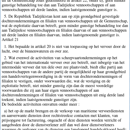
uit de Gemeenschap zoals gedefinieerd in artikel 22, onder d), geen minder
gunstige behandeling toe dan aan Tadzjiekse vennootschappen of aan
vennootschappen uit derde landen, indien laatstgenoemde gunstiger is.
5. De Republiek Tadzjikistan kent aan op zijn grondgebied gevestigde
dochterondernemingen en filialen van vennootschappen uit de Gemeenschap,
wat de exploitatie daarvan betreft, geen minder gunstige behandeling toe dan
aan Tadzjiekse vennootschappen en filialen daarvan of aan vennootschappen
uit derde landen en filialen daarvan, indien laatstgenoemde gunstiger is.
Artikel 21
1. Het bepaalde in artikel 20 is niet van toepassing op het vervoer door de
lucht, over de binnenwateren en over zee.
2. Wat evenwel de activiteiten van scheepvaartondernemingen op het
gebied van het internationale vervoer over zee betreft, met inbegrip van het
intermodale vervoer dat ten dele over zee plaatsvindt, biedt elke partij aan
vennootschappen van de andere partij de mogelijkheid op haar grondgebied
een handelsvertegenwoordiging in de vorm van dochterondernemingen of
filialen te vestigen, onder voorwaarden die, wat de vestiging en de
exploitatie betreft, niet minder gunstig zijn dan de meest voordelige
voorwaarden die zij aan haar eigen vennootschappen of aan
dochterondernemingen of filialen van vennootschappen uit enig derde land
toekent, indien laatstgenoemde gunstiger zijn.
De bedoelde activiteiten omvatten onder meer :
a) het op de markt brengen en de verkoop van maritieme vervoerdiensten
en aanverwante diensten door rechtstreekse contacten met klanten, van
prijsopgave tot facturering, ongeacht of deze diensten worden verricht of
aangeboden door de dienstverlener zelf dan wel door dienstverleners
waarmee de verkoper van de diensten een langlopend handelsakkoord heeft;