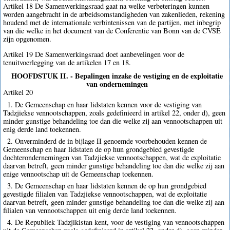
Artikel 18 De Samenwerkingsraad gaat na welke verbeteringen kunnen
worden aangebracht in de arbeidsomstandigheden van zakenlieden, rekening
houdend met de internationale verbintenissen van de partijen, met inbegrip
van die welke in het document van de Conferentie van Bonn van de CVSE
zijn opgenomen.
Artikel 19 De Samenwerkingsraad doet aanbevelingen voor de
tenuitvoerlegging van de artikelen 17 en 18.
HOOFDSTUK II. - Bepalingen inzake de vestiging en de exploitatie
van ondernemingen
Artikel 20
1. De Gemeenschap en haar lidstaten kennen voor de vestiging van
Tadzjiekse vennootschappen, zoals gedefinieerd in artikel 22, onder d), geen
minder gunstige behandeling toe dan die welke zij aan vennootschappen uit
enig derde land toekennen.
2. Onverminderd de in bijlage II genoemde voorbehouden kennen de
Gemeenschap en haar lidstaten de op hun grondgebied gevestigde
dochterondernemingen van Tadzjiekse vennootschappen, wat de exploitatie
daarvan betreft, geen minder gunstige behandeling toe dan die welke zij aan
enige vennootschap uit de Gemeenschap toekennen.
3. De Gemeenschap en haar lidstaten kennen de op hun grondgebied
gevestigde filialen van Tadzjiekse vennootschappen, wat de exploitatie
daarvan betreft, geen minder gunstige behandeling toe dan die welke zij aan
filialen van vennootschappen uit enig derde land toekennen.
4. De Republiek Tadzjikistan kent, voor de vestiging van vennootschappen