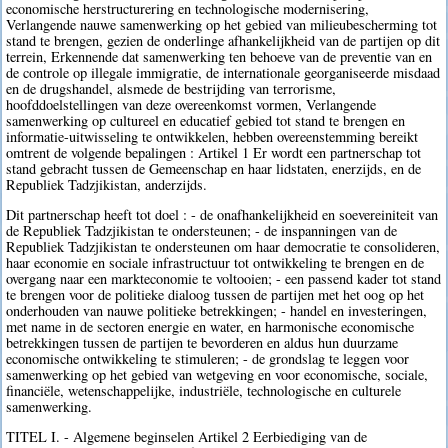
economische herstructurering en technologische modernisering,
Verlangende nauwe samenwerking op het gebied van milieubescherming tot
stand te brengen, gezien de onderlinge afhankelijkheid van de partijen op dit
terrein, Erkennende dat samenwerking ten behoeve van de preventie van en
de controle op illegale immigratie, de internationale georganiseerde misdaad
en de drugshandel, alsmede de bestrijding van terrorisme,
hoofddoelstellingen van deze overeenkomst vormen, Verlangende
samenwerking op cultureel en educatief gebied tot stand te brengen en
informatie-uitwisseling te ontwikkelen, hebben overeenstemming bereikt
omtrent de volgende bepalingen : Artikel 1 Er wordt een partnerschap tot
stand gebracht tussen de Gemeenschap en haar lidstaten, enerzijds, en de
Republiek Tadzjikistan, anderzijds.
Dit partnerschap heeft tot doel : - de onafhankelijkheid en soevereiniteit van
de Republiek Tadzjikistan te ondersteunen; - de inspanningen van de
Republiek Tadzjikistan te ondersteunen om haar democratie te consolideren,
haar economie en sociale infrastructuur tot ontwikkeling te brengen en de
overgang naar een markteconomie te voltooien; - een passend kader tot stand
te brengen voor de politieke dialoog tussen de partijen met het oog op het
onderhouden van nauwe politieke betrekkingen; - handel en investeringen,
met name in de sectoren energie en water, en harmonische economische
betrekkingen tussen de partijen te bevorderen en aldus hun duurzame
economische ontwikkeling te stimuleren; - de grondslag te leggen voor
samenwerking op het gebied van wetgeving en voor economische, sociale,
financiële, wetenschappelijke, industriële, technologische en culturele
samenwerking.
TITEL I. - Algemene beginselen Artikel 2 Eerbiediging van de