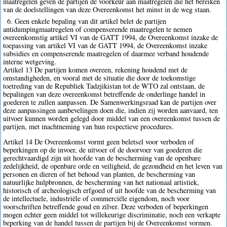
maatregelen geven de partijen de voorkeur aan maatregelen die het bereiken
van de doelstellingen van deze Overeenkomst het minst in de weg staan.
6. Geen enkele bepaling van dit artikel belet de partijen
antidumpingmaatregelen of compenserende maatregelen te nemen
overeenkomstig artikel VI van de GATT 1994, de Overeenkomst inzake de
toepassing van artikel VI van de GATT 1994, de Overeenkomst inzake
subsidies en compenserende maatregelen of daarmee verband houdende
interne wetgeving.
Artikel 13 De partijen komen overeen, rekening houdend met de
omstandigheden, en vooral met de situatie die door de toekomstige
toetreding van de Republiek Tadzjikistan tot de WTO zal ontstaan, de
bepalingen van deze overeenkomst betreffende de onderlinge handel in
goederen te zullen aanpassen. De Samenwerkingsraad kan de partijen over
deze aanpassingen aanbevelingen doen die, indien zij worden aanvaard, ten
uitvoer kunnen worden gelegd door middel van een overeenkomst tussen de
partijen, met inachtneming van hun respectieve procedures.
Artikel 14 De Overeenkomst vormt geen beletsel voor verboden of
beperkingen op de invoer, de uitvoer of de doorvoer van goederen die
gerechtvaardigd zijn uit hoofde van de bescherming van de openbare
zedelijkheid, de openbare orde en veiligheid, de gezondheid en het leven van
personen en dieren of het behoud van planten, de bescherming van
natuurlijke hulpbronnen, de bescherming van het nationaal artistiek,
historisch of archeologisch erfgoed of uit hoofde van de bescherming van
de intellectuele, industriële of commerciële eigendom, noch voor
voorschriften betreffende goud en zilver. Deze verboden of beperkingen
mogen echter geen middel tot willekeurige discriminatie, noch een verkapte
beperking van de handel tussen de partijen bij de Overeenkomst vormen.