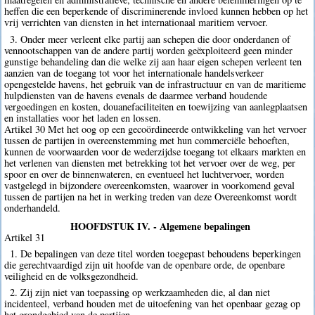
heffen die een beperkende of discriminerende invloed kunnen hebben op het
vrij verrichten van diensten in het internationaal maritiem vervoer.
3. Onder meer verleent elke partij aan schepen die door onderdanen of
vennootschappen van de andere partij worden geëxploiteerd geen minder
gunstige behandeling dan die welke zij aan haar eigen schepen verleent ten
aanzien van de toegang tot voor het internationale handelsverkeer
opengestelde havens, het gebruik van de infrastructuur en van de maritieme
hulpdiensten van de havens evenals de daarmee verband houdende
vergoedingen en kosten, douanefaciliteiten en toewijzing van aanlegplaatsen
en installaties voor het laden en lossen.
Artikel 30 Met het oog op een gecoördineerde ontwikkeling van het vervoer
tussen de partijen in overeenstemming met hun commerciële behoeften,
kunnen de voorwaarden voor de wederzijdse toegang tot elkaars markten en
het verlenen van diensten met betrekking tot het vervoer over de weg, per
spoor en over de binnenwateren, en eventueel het luchtvervoer, worden
vastgelegd in bijzondere overeenkomsten, waarover in voorkomend geval
tussen de partijen na het in werking treden van deze Overeenkomst wordt
onderhandeld.
HOOFDSTUK IV. - Algemene bepalingen
Artikel 31
1. De bepalingen van deze titel worden toegepast behoudens beperkingen
die gerechtvaardigd zijn uit hoofde van de openbare orde, de openbare
veiligheid en de volksgezondheid.
2. Zij zijn niet van toepassing op werkzaamheden die, al dan niet
incidenteel, verband houden met de uitoefening van het openbaar gezag op
het grondgebied van de partijen.