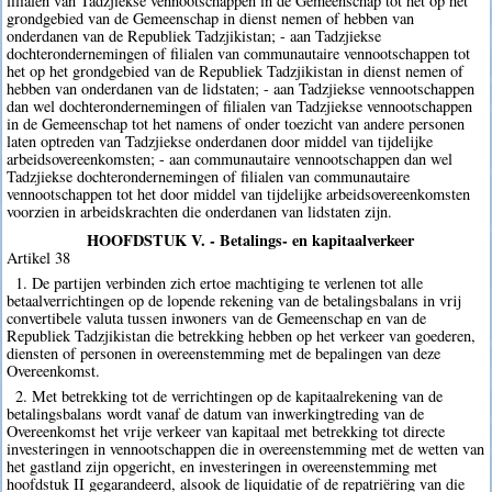
filialen van Tadzjiekse vennootschappen in de Gemeenschap tot het op het
grondgebied van de Gemeenschap in dienst nemen of hebben van
onderdanen van de Republiek Tadzjikistan; - aan Tadzjiekse
dochterondernemingen of filialen van communautaire vennootschappen tot
het op het grondgebied van de Republiek Tadzjikistan in dienst nemen of
hebben van onderdanen van de lidstaten; - aan Tadzjiekse vennootschappen
dan wel dochterondernemingen of filialen van Tadzjiekse vennootschappen
in de Gemeenschap tot het namens of onder toezicht van andere personen
laten optreden van Tadzjiekse onderdanen door middel van tijdelijke
arbeidsovereenkomsten; - aan communautaire vennootschappen dan wel
Tadzjiekse dochterondernemingen of filialen van communautaire
vennootschappen tot het door middel van tijdelijke arbeidsovereenkomsten
voorzien in arbeidskrachten die onderdanen van lidstaten zijn.
HOOFDSTUK V. - Betalings- en kapitaalverkeer
Artikel 38
1. De partijen verbinden zich ertoe machtiging te verlenen tot alle
betaalverrichtingen op de lopende rekening van de betalingsbalans in vrij
convertibele valuta tussen inwoners van de Gemeenschap en van de
Republiek Tadzjikistan die betrekking hebben op het verkeer van goederen,
diensten of personen in overeenstemming met de bepalingen van deze
Overeenkomst.
2. Met betrekking tot de verrichtingen op de kapitaalrekening van de
betalingsbalans wordt vanaf de datum van inwerkingtreding van de
Overeenkomst het vrije verkeer van kapitaal met betrekking tot directe
investeringen in vennootschappen die in overeenstemming met de wetten van
het gastland zijn opgericht, en investeringen in overeenstemming met
hoofdstuk II gegarandeerd, alsook de liquidatie of de repatriëring van die