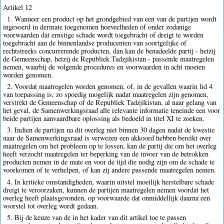
Artikel 12
1. Wanneer een product op het grondgebied van een van de partijen wordt
ingevoerd in dermate toegenomen hoeveelheden of onder zodanige
voorwaarden dat ernstige schade wordt toegebracht of dreigt te worden
toegebracht aan de binnenlandse producenten van soortgelijke of
rechtstreeks concurrerende producten, dan kan de benadeelde partij - hetzij
de Gemeenschap, hetzij de Republiek Tadzjikistan - passende maatregelen
nemen, waarbij de volgende procedures en voorwaarden in acht moeten
worden genomen.
2. Voordat maatregelen worden genomen, of, in de gevallen waarin lid 4
van toepassing is, zo spoedig mogelijk nadat maatregelen zijn genomen,
verstrekt de Gemeenschap of de Republiek Tadzjikistan, al naar gelang van
het geval, de Samenwerkingsraad alle relevante informatie teneinde een voor
beide partijen aanvaardbare oplossing als bedoeld in titel XI te zoeken.
3. Indien de partijen na dit overleg niet binnen 30 dagen nadat de kwestie
naar de Samenwerkingsraad is verwezen een akkoord hebben bereikt over
maatregelen om het probleem op te lossen, kan de partij die om het overleg
heeft verzocht maatregelen ter beperking van de invoer van de betrokken
producten nemen in de mate en voor de tijd die nodig zijn om de schade te
voorkomen of te verhelpen, of kan zij andere passende maatregelen nemen.
4. In kritieke omstandigheden, waarin uitstel moeilijk herstelbare schade
dreigt te veroorzaken, kunnen de partijen maatregelen nemen voordat het
overleg heeft plaatsgevonden, op voorwaarde dat onmiddellijk daarna een
voorstel tot overleg wordt gedaan.
5. Bij de keuze van de in het kader van dit artikel toe te passen