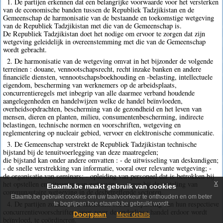
1. De partijen erkennen dat een belangrijke voorwaarde voor het versterken
van de economische banden tussen de Republiek Tadzjikistan en de
Gemeenschap de harmonisatie van de bestaande en toekomstige wetgeving
van de Republiek Tadzjikistan met die van de Gemeenschap is.
De Republiek Tadzjikistan doet het nodige om ervoor te zorgen dat zijn
wetgeving geleidelijk in overeenstemming met die van de Gemeenschap
wordt gebracht.
2. De harmonisatie van de wetgeving omvat in het bijzonder de volgende
terreinen : douane, vennootschapsrecht, recht inzake banken en andere
financiële diensten, vennootschapsboekhouding en -belasting, intellectuele
eigendom, bescherming van werknemers op de arbeidsplaats,
concurrentieregels met inbegrip van alle daarmee verband houdende
aangelegenheden en handelwijzen welke de handel beïnvloeden,
overheidsopdrachten, bescherming van de gezondheid en het leven van
mensen, dieren en planten, milieu, consumentenbescherming, indirecte
belastingen, technische normen en voorschriften, wetgeving en
reglementering op nucleair gebied, vervoer en elektronische communicatie.
3. De Gemeenschap verstrekt de Republiek Tadzjikistan technische
bijstand bij de tenuitvoerlegging van deze maatregelen;
die bijstand kan onder andere omvatten : - de uitwisseling van deskundigen;
- de snelle verstrekking van informatie, vooral over relevante wetgeving; -
de organisatie van seminars; - opleiding van personeel dat is betrokken bij
x
het opstellen en uitvoeren van wetgeving; - steun bij de vertaling van
Etaamb.be maakt gebruik van cookies
communautaire wetgeving in de desbetreffende sectoren.
Etaamb.be gebruikt cookies om uw taalvoorkeur te onthouden en om beter
4. De partijen zoeken naar methoden om de toepassing van hun respectieve
te begrijpen hoe etaamb.be gebruikt wordt.
concurrentievoorschriften, voor zover de onderlinge handel erdoor wordt
Doorgaan
Meer details
beïnvloed, te coördineren.