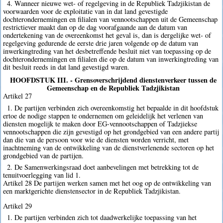
4. Wanneer nieuwe wet- of regelgeving in de Republiek Tadzjikistan de
voorwaarden voor de exploitatie van in dat land gevestigde
dochterondernemingen en filialen van vennootschappen uit de Gemeenschap
restrictiever maakt dan op de dag voorafgaande aan de datum van
ondertekening van de overeenkomst het geval is, dan is dergelijke wet- of
regelgeving gedurende de eerste drie jaren volgende op de datum van
inwerkingtreding van het desbetreffende besluit niet van toepassing op de
dochterondernemingen en filialen die op de datum van inwerkingtreding van
dit besluit reeds in dat land gevestigd waren.
HOOFDSTUK III. - Grensoverschrijdend dienstenverkeer tussen de
Gemeenschap en de Republiek Tadzjikistan
Artikel 27
1. De partijen verbinden zich overeenkomstig het bepaalde in dit hoofdstuk
ertoe de nodige stappen te ondernemen om geleidelijk het verlenen van
diensten mogelijk te maken door EG-vennootschappen of Tadzjiekse
vennootschappen die zijn gevestigd op het grondgebied van een andere partij
dan die van de persoon voor wie de diensten worden verricht, met
inachtneming van de ontwikkeling van de dienstverlenende sectoren op het
grondgebied van de partijen.
2. De Samenwerkingsraad doet aanbevelingen met betrekking tot de
tenuitvoerlegging van lid 1.
Artikel 28 De partijen werken samen met het oog op de ontwikkeling van
een marktgerichte dienstensector in de Republiek Tadzjikistan.
Artikel 29
1. De partijen verbinden zich tot daadwerkelijke toepassing van het