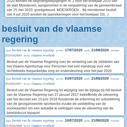
2020 worden de begrotingswijzigingen nr. 1 voor het boekjaar 2020 van
de stad Moeskroen, aangenomen in de vergadering van de gemeenteraad
van 25 mei 2020, goedgekeurd. MOESKROEN. - Bij ministerieel besluit
van 6 juli 2020 worden de jaarrekeningen voor het boekjaar 20(...)
besluit van de vlaamse
regering
besluit van de vlaamse regering
17/07/2020
21/08/2020
type
prom.
pub.
numac
vlaamse overheid
2020042684
bron
Besluit van de Vlaamse Regering over de verdeling van de middelen van
het Vlaams Agentschap voor Personen met een Handicap voor niet
rechtstreeks toegankelijke zorg en ondersteuning voor het jaar 2020
besluit van de vlaamse regering
03/07/2020
21/08/2020
type
prom.
pub.
numac
vlaamse overheid
2020042687
bron
Besluit van de Vlaamse Regering tot wijziging van de bijlage bij het besluit
van de Vlaamse Regering van 27 januari 2017 betreffende de uitvoering
van het decreet van 10 juni 2016 houdende de erkenning en subsidiëring
van de georganiseerde sportsector inzake de vaststelling van de
voorwaarden om een subsidie te verkrijgen voor de uitvoering van de
beleidsfocus topsport
besluit van de vlaamse regering
10/07/2020
21/08/2020
type
prom.
pub.
numac
vlaamse overheid
2020042688
bron