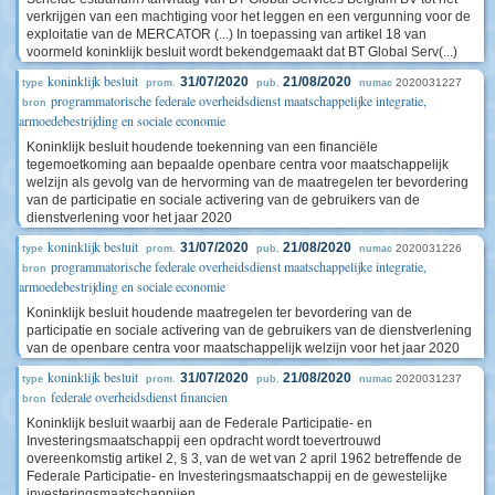
verkrijgen van een machtiging voor het leggen en een vergunning voor de
exploitatie van de MERCATOR (...) In toepassing van artikel 18 van
voormeld koninklijk besluit wordt bekendgemaakt dat BT Global Serv(...)
koninklijk besluit
31/07/2020
21/08/2020
2020031227
type
prom.
pub.
numac
programmatorische federale overheidsdienst maatschappelijke integratie,
bron
armoedebestrijding en sociale economie
Koninklijk besluit houdende toekenning van een financiële
tegemoetkoming aan bepaalde openbare centra voor maatschappelijk
welzijn als gevolg van de hervorming van de maatregelen ter bevordering
van de participatie en sociale activering van de gebruikers van de
dienstverlening voor het jaar 2020
koninklijk besluit
31/07/2020
21/08/2020
2020031226
type
prom.
pub.
numac
programmatorische federale overheidsdienst maatschappelijke integratie,
bron
armoedebestrijding en sociale economie
Koninklijk besluit houdende maatregelen ter bevordering van de
participatie en sociale activering van de gebruikers van de dienstverlening
van de openbare centra voor maatschappelijk welzijn voor het jaar 2020
koninklijk besluit
31/07/2020
21/08/2020
2020031237
type
prom.
pub.
numac
federale overheidsdienst financien
bron
Koninklijk besluit waarbij aan de Federale Participatie- en
Investeringsmaatschappij een opdracht wordt toevertrouwd
overeenkomstig artikel 2, § 3, van de wet van 2 april 1962 betreffende de
Federale Participatie- en Investeringsmaatschappij en de gewestelijke
investeringsmaatschappijen