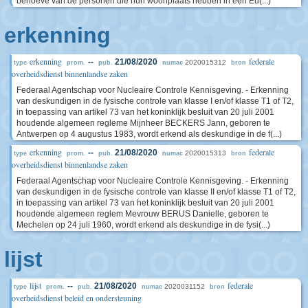
behoeve van de personen die hun woonplaats hebben in een Eu(...)
erkenning
erkenning
federale
--
21/08/2020
2020015312
type
prom.
pub.
numac
bron
overheidsdienst binnenlandse zaken
Federaal Agentschap voor Nucleaire Controle Kennisgeving. - Erkenning
van deskundigen in de fysische controle van klasse I en/of klasse T1 of T2,
in toepassing van artikel 73 van het koninklijk besluit van 20 juli 2001
houdende algemeen regleme Mijnheer BECKERS Jann, geboren te
Antwerpen op 4 augustus 1983, wordt erkend als deskundige in de f(...)
erkenning
federale
--
21/08/2020
2020015313
type
prom.
pub.
numac
bron
overheidsdienst binnenlandse zaken
Federaal Agentschap voor Nucleaire Controle Kennisgeving. - Erkenning
van deskundigen in de fysische controle van klasse II en/of klasse T1 of T2,
in toepassing van artikel 73 van het koninklijk besluit van 20 juli 2001
houdende algemeen reglem Mevrouw BERUS Danielle, geboren te
Mechelen op 24 juli 1960, wordt erkend als deskundige in de fysi(...)
lijst
lijst
federale
--
21/08/2020
2020031152
type
prom.
pub.
numac
bron
overheidsdienst beleid en ondersteuning