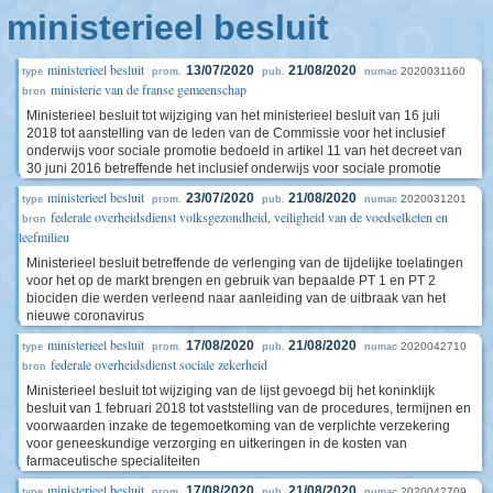
ministerieel besluit
ministerieel besluit
13/07/2020
21/08/2020
2020031160
type
prom.
pub.
numac
ministerie van de franse gemeenschap
bron
Ministerieel besluit tot wijziging van het ministerieel besluit van 16 juli
2018 tot aanstelling van de leden van de Commissie voor het inclusief
onderwijs voor sociale promotie bedoeld in artikel 11 van het decreet van
30 juni 2016 betreffende het inclusief onderwijs voor sociale promotie
ministerieel besluit
23/07/2020
21/08/2020
2020031201
type
prom.
pub.
numac
federale overheidsdienst volksgezondheid, veiligheid van de voedselketen en
bron
leefmilieu
Ministerieel besluit betreffende de verlenging van de tijdelijke toelatingen
voor het op de markt brengen en gebruik van bepaalde PT 1 en PT 2
biociden die werden verleend naar aanleiding van de uitbraak van het
nieuwe coronavirus
ministerieel besluit
17/08/2020
21/08/2020
2020042710
type
prom.
pub.
numac
federale overheidsdienst sociale zekerheid
bron
Ministerieel besluit tot wijziging van de lijst gevoegd bij het koninklijk
besluit van 1 februari 2018 tot vaststelling van de procedures, termijnen en
voorwaarden inzake de tegemoetkoming van de verplichte verzekering
voor geneeskundige verzorging en uitkeringen in de kosten van
farmaceutische specialiteiten
ministerieel besluit
17/08/2020
21/08/2020
2020042709
type
prom.
pub.
numac