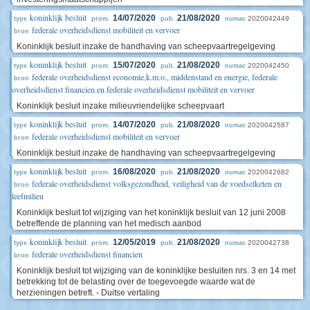
koninklijk besluit
14/07/2020
21/08/2020
2020042449
type
prom.
pub.
numac
federale overheidsdienst mobiliteit en vervoer
bron
Koninklijk besluit inzake de handhaving van scheepvaartregelgeving
koninklijk besluit
15/07/2020
21/08/2020
2020042450
type
prom.
pub.
numac
federale overheidsdienst economie,k.m.o., middenstand en energie, federale
bron
overheidsdienst financien en federale overheidsdienst mobiliteit en vervoer
Koninklijk besluit inzake milieuvriendelijke scheepvaart
koninklijk besluit
14/07/2020
21/08/2020
2020042587
type
prom.
pub.
numac
federale overheidsdienst mobiliteit en vervoer
bron
Koninklijk besluit inzake de handhaving van scheepvaartregelgeving
koninklijk besluit
16/08/2020
21/08/2020
2020042682
type
prom.
pub.
numac
federale overheidsdienst volksgezondheid, veiligheid van de voedselketen en
bron
leefmilieu
Koninklijk besluit tot wijziging van het koninklijk besluit van 12 juni 2008
betreffende de planning van het medisch aanbod
koninklijk besluit
12/05/2019
21/08/2020
2020042738
type
prom.
pub.
numac
federale overheidsdienst financien
bron
Koninklijk besluit tot wijziging van de koninklijke besluiten nrs. 3 en 14 met
betrekking tot de belasting over de toegevoegde waarde wat de
herzieningen betreft. - Duitse vertaling