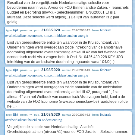
Resultaat van de vergelijkende Nederlandstalige selectie voor
bevordering naar niveau A voor de FOD Binnenlandse Zaken. - Teamchefs
Budget en Begroting (m/v/x). - Selectienummer : BNG20061 Er is 1
laureaat. Deze selectie werd afgesl(...) De lijst van laureaten is 2 jaar
geldig.
lijst
federale
--
21/08/2020
2020203442
type
prom.
pub.
numac
bron
overheidsdienst economie, k.m.o., middenstand en energie
Lijst van geregistreerde entiteiten waarvoor in de Kruispuntbank van
Ondernemingen werd overgegaan tot de intrekking van de ambtshalve
doorhaling uitgevoerd overeenkomstig artikel III.42 van het Wetboek van
economisch recht Als u vragen hebt, k Ond. Nr. 0425.439.228 KEY JOB
intrekking van de ambtshalve doorhaling ingaande vanaf: 04/0(...)
lijst
federale
--
21/08/2020
2020203443
type
prom.
pub.
numac
bron
overheidsdienst economie, k.m.o., middenstand en energie
Lijst van geregistreerde entiteiten waarvoor in de Kruispuntbank van
Ondernemingen werd overgegaan tot de annulatie van de ambtshalve
doorhaling uitgevoerd overeenkomstig artikel III.42, paragraaf 1, 1ste
alinea, 4° van het Wetboek van economisch Als u vragen hebt, kunt u de
website van de FOD Economie (www.economie.fgov.be) raadplegen of de
he(...)
lijst
federale
--
21/08/2020
2020203462
type
prom.
pub.
numac
bron
overheidsdienst beleid en ondersteuning
Vergelijkende selectie van Nederlandstalige Attachés
Overheidsopdrachten (niveau A1) voor de FOD Justitie. - Selectienummer: