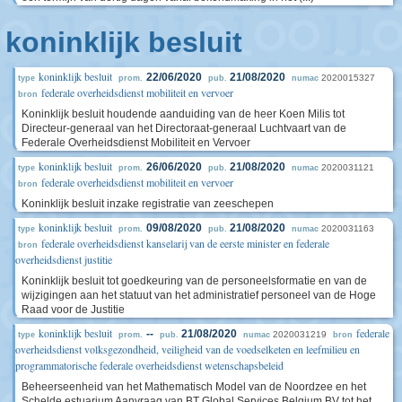
koninklijk besluit
koninklijk besluit
22/06/2020
21/08/2020
2020015327
type
prom.
pub.
numac
federale overheidsdienst mobiliteit en vervoer
bron
Koninklijk besluit houdende aanduiding van de heer Koen Milis tot
Directeur-generaal van het Directoraat-generaal Luchtvaart van de
Federale Overheidsdienst Mobiliteit en Vervoer
koninklijk besluit
26/06/2020
21/08/2020
2020031121
type
prom.
pub.
numac
federale overheidsdienst mobiliteit en vervoer
bron
Koninklijk besluit inzake registratie van zeeschepen
koninklijk besluit
09/08/2020
21/08/2020
2020031163
type
prom.
pub.
numac
federale overheidsdienst kanselarij van de eerste minister en federale
bron
overheidsdienst justitie
Koninklijk besluit tot goedkeuring van de personeelsformatie en van de
wijzigingen aan het statuut van het administratief personeel van de Hoge
Raad voor de Justitie
koninklijk besluit
federale
--
21/08/2020
2020031219
type
prom.
pub.
numac
bron
overheidsdienst volksgezondheid, veiligheid van de voedselketen en leefmilieu en
programmatorische federale overheidsdienst wetenschapsbeleid
Beheerseenheid van het Mathematisch Model van de Noordzee en het
Schelde estuarium Aanvraag van BT Global Services Belgium BV tot het