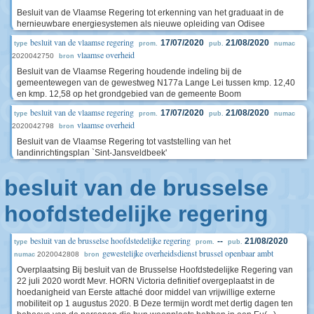
Besluit van de Vlaamse Regering tot erkenning van het graduaat in de
hernieuwbare energiesystemen als nieuwe opleiding van Odisee
besluit van de vlaamse regering
17/07/2020
21/08/2020
type
prom.
pub.
numac
vlaamse overheid
2020042750
bron
Besluit van de Vlaamse Regering houdende indeling bij de
gemeentewegen van de gewestweg N177a Lange Lei tussen kmp. 12,40
en kmp. 12,58 op het grondgebied van de gemeente Boom
besluit van de vlaamse regering
17/07/2020
21/08/2020
type
prom.
pub.
numac
vlaamse overheid
2020042798
bron
Besluit van de Vlaamse Regering tot vaststelling van het
landinrichtingsplan `Sint-Jansveldbeek'
besluit van de brusselse
hoofdstedelijke regering
besluit van de brusselse hoofdstedelijke regering
--
21/08/2020
type
prom.
pub.
gewestelijke overheidsdienst brussel openbaar ambt
2020042808
numac
bron
Overplaatsing Bij besluit van de Brusselse Hoofdstedelijke Regering van
22 juli 2020 wordt Mevr. HORN Victoria definitief overgeplaatst in de
hoedanigheid van Eerste attaché door middel van vrijwillige externe
mobiliteit op 1 augustus 2020. B Deze termijn wordt met dertig dagen ten