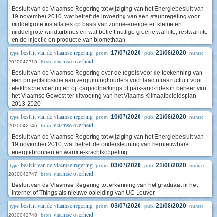
Besluit van de Vlaamse Regering tot wijziging van het Energiebesluit van
19 november 2010, wat betreft de invoering van een steunregeling voor
middelgrote installaties op basis van zonne-energie en kleine en
middelgrote windturbines en wat betreft nuttige groene warmte, restwarmte
en de injectie en productie van biomethaan
besluit van de vlaamse regering
17/07/2020
21/08/2020
type
prom.
pub.
numac
vlaamse overheid
2020042713
bron
Besluit van de Vlaamse Regering over de regels voor de toekenning van
een projectsubsidie aan vergunninghouders voor laadinfrastructuur voor
elektrische voertuigen op carpoolparkings of park-and-rides in beheer van
het Vlaamse Gewest ter uitvoering van het Vlaams Klimaatbeleidsplan
2013-2020
besluit van de vlaamse regering
10/07/2020
21/08/2020
type
prom.
pub.
numac
vlaamse overheid
2020042746
bron
Besluit van de Vlaamse Regering tot wijziging van het Energiebesluit van
19 november 2010, wat betreft de ondersteuning van hernieuwbare
energiebronnen en warmte-krachtkoppeling
besluit van de vlaamse regering
03/07/2020
21/08/2020
type
prom.
pub.
numac
vlaamse overheid
2020042747
bron
Besluit van de Vlaamse Regering tot erkenning van het graduaat in het
Internet of Things als nieuwe opleiding van UC Leuven
besluit van de vlaamse regering
03/07/2020
21/08/2020
type
prom.
pub.
numac
vlaamse overheid
2020042748
bron