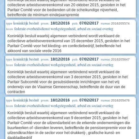
Koninklijk besluit waarbij algemeen verbindend wordt verklaard de
collectieve arbeidsovereenkomst van 20 oktober 2015, gesloten in het
Paritair Comité voor de bedienden uit de scheikundige nijverheid,
betreffende de minimum eindejaarspremie
koninklijk besluit
18/12/2016
07/02/2017
2016205574
type
prom.
pub.
numac
federale overheidsdienst werkgelegenheid, arbeid en sociaal overleg
bron
Koninklijk besluit waarbij algemeen verbindend wordt verklaard de
collectieve arbeidsovereenkomst van 15 december 2015, gesloten in het
Paritair Comité voor het kleding- en confectiebedrijf, betreffende het
akkoord van sociale vrede 2016
koninklijk besluit
18/12/2016
07/02/2017
2016205647
type
prom.
pub.
numac
federale overheidsdienst werkgelegenheid, arbeid en sociaal overleg
bron
Koninklijk besluit waarbij algemeen verbindend wordt verklaard de
collectieve arbeidsovereenkomst van 3 december 2015, gesloten in het
Paritair Subcomité voor de gesubsidieerde inrichtingen van het vrij
onderwijs van de Vlaamse Gemeenschap, betreffende de duur van de
contracten
koninklijk besluit
18/12/2016
07/02/2017
2016205476
type
prom.
pub.
numac
federale overheidsdienst werkgelegenheid, arbeid en sociaal overleg
bron
Koninklijk besluit waarbij algemeen verbindend wordt verklaard de
collectieve arbeidsovereenkomst van 9 december 2015, gesloten in het
Paritair Comité voor de uitzendarbeid en de erkende ondernemingen die
buurtwerken of -diensten leveren, betreffende de pensioenpremie voor de
uitzendkrachten in de sector voor het drukkerij-, grafische kunst- en
dagbladbedrijf