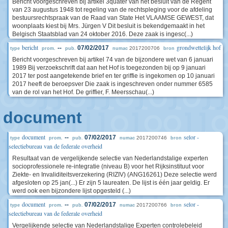
Bericht voorgeschreven bij artikel 3quater van het besluit van de Regent
van 23 augustus 1948 tot regeling van de rechtspleging voor de afdeling
bestuursrechtspraak van de Raad van State Het VLAAMSE GEWEST, dat
woonplaats kiest bij Mrs. Jürgen V Dit besluit is bekendgemaakt in het
Belgisch Staatsblad van 24 oktober 2016. Deze zaak is ingesc(...)
bericht
grondwettelijk hof
--
07/02/2017
2017200706
type
prom.
pub.
numac
bron
Bericht voorgeschreven bij artikel 74 van de bijzondere wet van 6 januari
1989 Bij verzoekschrift dat aan het Hof is toegezonden bij op 9 januari
2017 ter post aangetekende brief en ter griffie is ingekomen op 10 januari
2017 heeft de beroepsver Die zaak is ingeschreven onder nummer 6585
van de rol van het Hof. De griffier, F. Meersschau(...)
document
document
selor -
--
07/02/2017
2017200746
type
prom.
pub.
numac
bron
selectiebureau van de federale overheid
Resultaat van de vergelijkende selectie van Nederlandstalige experten
socioprofessionele re-integratie (niveau B) voor het Rijksinstituut voor
Ziekte- en Invaliditeitsverzekering (RIZIV) (ANG16261) Deze selectie werd
afgesloten op 25 jan(...) Er zijn 5 laureaten. De lijst is één jaar geldig. Er
werd ook een bijzondere lijst opgesteld (...)
document
selor -
--
07/02/2017
2017200766
type
prom.
pub.
numac
bron
selectiebureau van de federale overheid
Vergelijkende selectie van Nederlandstalige Experten controlebeleid