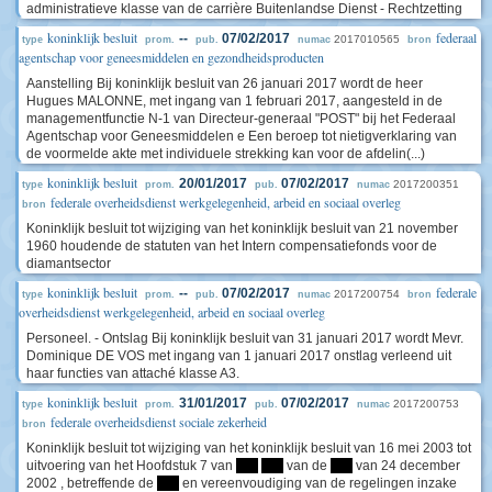
administratieve klasse van de carrière Buitenlandse Dienst - Rechtzetting
koninklijk besluit
federaal
--
07/02/2017
2017010565
type
prom.
pub.
numac
bron
agentschap voor geneesmiddelen en gezondheidsproducten
Aanstelling Bij koninklijk besluit van 26 januari 2017 wordt de heer
Hugues MALONNE, met ingang van 1 februari 2017, aangesteld in de
managementfunctie N-1 van Directeur-generaal "POST" bij het Federaal
Agentschap voor Geneesmiddelen e Een beroep tot nietigverklaring van
de voormelde akte met individuele strekking kan voor de afdelin(...)
koninklijk besluit
20/01/2017
07/02/2017
2017200351
type
prom.
pub.
numac
federale overheidsdienst werkgelegenheid, arbeid en sociaal overleg
bron
Koninklijk besluit tot wijziging van het koninklijk besluit van 21 november
1960 houdende de statuten van het Intern compensatiefonds voor de
diamantsector
koninklijk besluit
federale
--
07/02/2017
2017200754
type
prom.
pub.
numac
bron
overheidsdienst werkgelegenheid, arbeid en sociaal overleg
Personeel. - Ontslag Bij koninklijk besluit van 31 januari 2017 wordt Mevr.
Dominique DE VOS met ingang van 1 januari 2017 onstlag verleend uit
haar functies van attaché klasse A3.
koninklijk besluit
31/01/2017
07/02/2017
2017200753
type
prom.
pub.
numac
federale overheidsdienst sociale zekerheid
bron
Koninklijk besluit tot wijziging van het koninklijk besluit van 16 mei 2003 tot
uitvoering van het Hoofdstuk 7 van
****
****
van de
****
van 24 december
2002 , betreffende de
****
en vereenvoudiging van de regelingen inzake