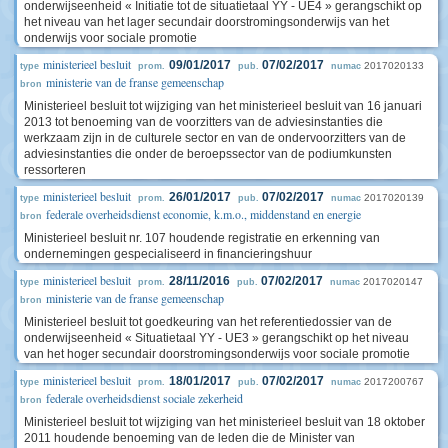
onderwijseenheid « Initiatie tot de situatietaal YY - UE4 » gerangschikt op
het niveau van het lager secundair doorstromingsonderwijs van het
onderwijs voor sociale promotie
ministerieel besluit
09/01/2017
07/02/2017
2017020133
type
prom.
pub.
numac
ministerie van de franse gemeenschap
bron
Ministerieel besluit tot wijziging van het ministerieel besluit van 16 januari
2013 tot benoeming van de voorzitters van de adviesinstanties die
werkzaam zijn in de culturele sector en van de ondervoorzitters van de
adviesinstanties die onder de beroepssector van de podiumkunsten
ressorteren
ministerieel besluit
26/01/2017
07/02/2017
2017020139
type
prom.
pub.
numac
federale overheidsdienst economie, k.m.o., middenstand en energie
bron
Ministerieel besluit nr. 107 houdende registratie en erkenning van
ondernemingen gespecialiseerd in financieringshuur
ministerieel besluit
28/11/2016
07/02/2017
2017020147
type
prom.
pub.
numac
ministerie van de franse gemeenschap
bron
Ministerieel besluit tot goedkeuring van het referentiedossier van de
onderwijseenheid « Situatietaal YY - UE3 » gerangschikt op het niveau
van het hoger secundair doorstromingsonderwijs voor sociale promotie
ministerieel besluit
18/01/2017
07/02/2017
2017200767
type
prom.
pub.
numac
federale overheidsdienst sociale zekerheid
bron
Ministerieel besluit tot wijziging van het ministerieel besluit van 18 oktober
2011 houdende benoeming van de leden die de Minister van