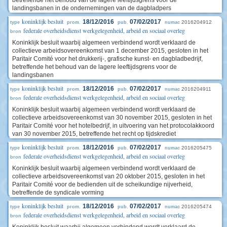
betreffende het behoud van de lagere leeftijdsgrens voor de
landingsbanen in de ondernemingen van de dagbladpers
koninklijk besluit
18/12/2016
07/02/2017
2016204912
type
prom.
pub.
numac
federale overheidsdienst werkgelegenheid, arbeid en sociaal overleg
bron
Koninklijk besluit waarbij algemeen verbindend wordt verklaard de
collectieve arbeidsovereenkomst van 1 december 2015, gesloten in het
Paritair Comité voor het drukkerij-, grafische kunst- en dagbladbedrijf,
betreffende het behoud van de lagere leeftijdsgrens voor de
landingsbanen
koninklijk besluit
18/12/2016
07/02/2017
2016204911
type
prom.
pub.
numac
federale overheidsdienst werkgelegenheid, arbeid en sociaal overleg
bron
Koninklijk besluit waarbij algemeen verbindend wordt verklaard de
collectieve arbeidsovereenkomst van 30 november 2015, gesloten in het
Paritair Comité voor het hotelbedrijf, in uitvoering van het protocolakkoord
van 30 november 2015, betreffende het recht op tijdskrediet
koninklijk besluit
18/12/2016
07/02/2017
2016205475
type
prom.
pub.
numac
federale overheidsdienst werkgelegenheid, arbeid en sociaal overleg
bron
Koninklijk besluit waarbij algemeen verbindend wordt verklaard de
collectieve arbeidsovereenkomst van 20 oktober 2015, gesloten in het
Paritair Comité voor de bedienden uit de scheikundige nijverheid,
betreffende de syndicale vorming
koninklijk besluit
18/12/2016
07/02/2017
2016205474
type
prom.
pub.
numac
federale overheidsdienst werkgelegenheid, arbeid en sociaal overleg
bron