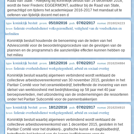
Raad van State. - Afwijking Bij koninklijk besluit van 14 december 2016,
wordt de heer Frederic EGGERMONT, auditeur bij de Raad van State,
gemachtigd om tijdens het academiejaar 2016-2017 het mandaat uit te
oefenen van tijdelijk docent met een d
koninklijk besluit
05/10/2016
07/02/2017
2016024223
type
prom.
pub.
numac
federale overheidsdienst volksgezondheid, veiligheid van de voedselketen en
bron
leefmilieu
Koninklijk besluit houdende de benoeming van de leden van het
Adviescomité voor de beoordelingsprocedure van de gevolgen van de
plannen en de programma's die aanzienlijke effecten kunnen hebben op
het milieu
koninklijk besluit
18/12/2016
07/02/2017
2016204884
type
prom.
pub.
numac
federale overheidsdienst werkgelegenheid, arbeid en sociaal overleg
bron
Koninklijk besluit waarbij algemeen verbindend wordt verklaard de
collectieve arbeidsovereenkomst van 30 november 2015, gesloten in het
Paritair Comité voor het ceramiekbedrijf, betreffende de invoering van een
stelsel van werkloosheid met bedrijfstoeslag op 58 jaar met 40 jaar
beroepsverleden, met uitzondering van de ondernemingen die ressorteren
onder het Paritair Subcomité voor de pannenbakkerijen
koninklijk besluit
18/12/2016
07/02/2017
2016204910
type
prom.
pub.
numac
federale overheidsdienst werkgelegenheid, arbeid en sociaal overleg
bron
Koninklijk besluit waarbij algemeen verbindend wordt verklaard de
collectieve arbeidsovereenkomst van 1 december 2015, gesloten in het
Paritair Comité voor het drukkerij-, grafische kunst- en dagbladbedrijf,