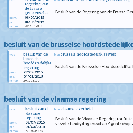
regering van
de franse
Besluit van de Regering van de Franse Ge
gemeenschap
08/07/2015
prom.
04/08/2015
pub.
2015029359
numac
besluit van de brusselse hoofdstedelijk
besluit van de
brussels hoofdstedelijk gewest
type
bron
brusselse
hoofdstedelijke
Besluit van de Brusselse Hoofdstedelijk
regering
29/07/2015
prom.
04/08/2015
pub.
2015031504
numac
besluit van de vlaamse regering
besluit van de
vlaamse overheid
type
bron
vlaamse
regering
Besluit van de Vlaamse Regering tot fusi
03/07/2015
prom.
verzelfstandigd agentschap Agentschap v
04/08/2015
pub.
2015035975
numac