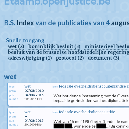
Etaamb.openjustice.be
B.S.
Index
van de publicaties van 4
augu
Snelle toegang:
wet (2)
koninklijk besluit (3)
ministerieel beslui
besluit van de brusselse hoofdstedelijke regering
adreswijziging (1)
protocol (2)
document (3)
wet
wet
federale overheidsdienst buitenlandse 
type
bron
07/05/2010
prom.
04/08/2015
Wet houdende instemming met de Overeenk
pub.
2010015114
numac
bepaalde gezinsleden van het diplomatiek
wet
federale overheidsdienst justitie
type
bron
--
prom.
04/08/2015
Wet van 15 mei 1987 betreffende de namen
pub.
2015009386
numac
*****
****
, wonende te
*****
...) Bij koni