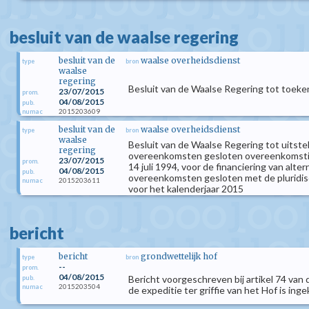
besluit van de waalse regering
besluit van de
waalse overheidsdienst
type
bron
waalse
regering
Besluit van de Waalse Regering tot toeke
23/07/2015
prom.
04/08/2015
pub.
2015203609
numac
besluit van de
waalse overheidsdienst
type
bron
waalse
Besluit van de Waalse Regering tot uitste
regering
overeenkomsten gesloten overeenkomstig ar
23/07/2015
prom.
14 juli 1994, voor de financiering van al
04/08/2015
pub.
overeenkomsten gesloten met de pluridisci
2015203611
numac
voor het kalenderjaar 2015
bericht
bericht
grondwettelijk hof
type
bron
--
prom.
04/08/2015
Bericht voorgeschreven bij artikel 74 van 
pub.
2015203504
numac
de expeditie ter griffie van het Hof is inge