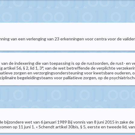
nning van een verlenging van 23 erkenningen voor centra voor de valide
l van de indexering die van toepassing is op de rustoorden, de rust- en 
tikel 56, § 2, lid 1, 3°, van de wet betreffende de verplichte verzeke
ternatieve zorgen en verzorgingsondersteuning voor kwetsbare ouderen, 
plinaire begeleidingsteams voor palliatieve zorgen, op de psychiatrisc
de bijzondere wet van 6 januari 1989 Bij vonnis van 8 juni 2015 in zake d
komen op 11 juni 1. « Schendt artikel 30bis, § 5, eerste en tweede lid, van