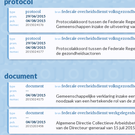
protocol
protocol
federale overheidsdienst volksgezondhei
type
bron
29/06/2015
prom.
04/08/2015
Protocolakkoord tussen de Federale Rege
pub.
2015024176
numac
Gemeenschappen inzake de uitvoering van
protocol
federale overheidsdienst volksgezondhei
type
bron
29/06/2015
prom.
04/08/2015
Protocolakkoord tussen de Federale Reger
pub.
2015024177
numac
de gezondheidsactoren
document
document
federale overheidsdienst volksgezondhei
type
bron
--
prom.
04/08/2015
Gemeenschappelijke verklaring inzake een
pub.
2015024175
numac
noodzaak van een hertekende rol van de zie
document
federale overheidsdienst werkgelegenhei
type
bron
--
prom.
04/08/2015
Algemene Directie Collectieve Arbeidsbetr
pub.
2015203458
numac
van de Directeur-generaal van 15 juli 2015