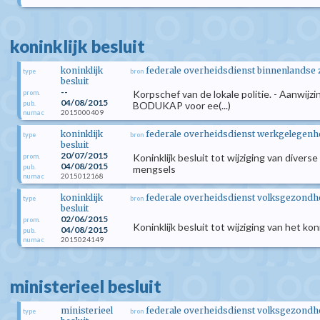
koninklijk besluit
koninklijk
federale overheidsdienst binnenlandse
type
bron
besluit
--
Korpschef van de lokale politie. - Aanwijzi
prom.
04/08/2015
pub.
BODUKAP voor ee(...)
2015000409
numac
koninklijk
federale overheidsdienst werkgelegenhei
type
bron
besluit
20/07/2015
Koninklijk besluit tot wijziging van dive
prom.
04/08/2015
pub.
mengsels
2015012168
numac
koninklijk
federale overheidsdienst volksgezondhei
type
bron
besluit
02/06/2015
prom.
Koninklijk besluit tot wijziging van het k
04/08/2015
pub.
2015024149
numac
ministerieel besluit
ministerieel
federale overheidsdienst volksgezondhei
type
bron