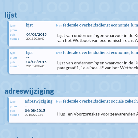
lijst
lijst
federale overheidsdienst economie, k.m
type
bron
--
prom.
04/08/2015
Lijst van ondernemingen waarvoor in de K
pub.
2015203640
numac
van het Wetboek van economisch recht Als
lijst
federale overheidsdienst economie, k.m
type
bron
--
prom.
04/08/2015
Lijst van ondernemingen waarvoor in de K
pub.
2015203641
numac
paragraaf 1, 1e alinea, 4° van het Wetbo
adreswijziging
adreswijziging
federale overheidsdienst sociale zekerh
type
bron
--
prom.
04/08/2015
pub.
Hup- en Voorzorgskas voor zeevarenden Adr
2015022239
numac