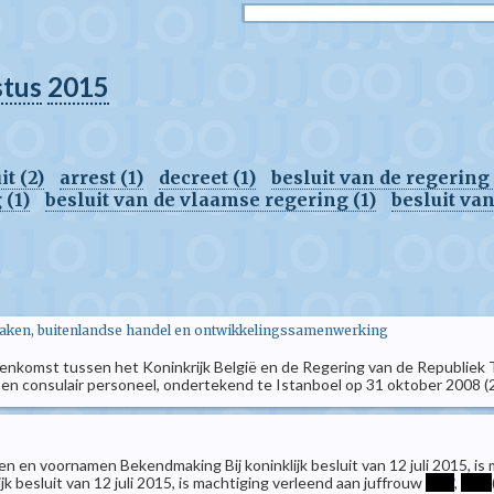
stus
2015
t (2)
arrest (1)
decreet (1)
besluit van de regerin
 (1)
besluit van de vlaamse regering (1)
besluit va
zaken, buitenlandse handel en ontwikkelingssamenwerking
omst tussen het Koninkrijk België en de Regering van de Republiek T
 en consulair personeel, ondertekend te Istanboel op 31 oktober 2008 (
 en voornamen Bekendmaking Bij koninklijk besluit van 12 juli 2015, is
nklijk besluit van 12 juli 2015, is machtiging verleend aan juffrouw
****
,
****