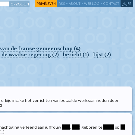
-
-
-
-
PRIVÉLEVEN
RSS
ABOUT
WEB LOG
CONTACT
NL
FR
g van de franse gemeenschap (4)
n de waalse regering (2)
bericht (1)
lijst (2)
urkije inzake het verrichten van betaalde werkzaamheden door
2)
 machtiging verleend aan juffrouw
****
,
****
, geboren te
*****
op
**
(...)