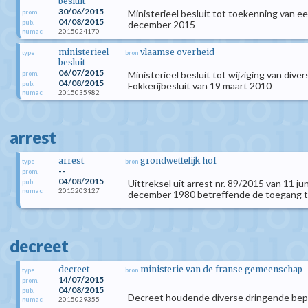
besluit
30/06/2015
Ministerieel besluit tot toekenning van e
prom.
04/08/2015
pub.
december 2015
2015024170
numac
ministerieel
vlaamse overheid
type
bron
besluit
06/07/2015
Ministerieel besluit tot wijziging van div
prom.
04/08/2015
pub.
Fokkerijbesluit van 19 maart 2010
2015035982
numac
arrest
arrest
grondwettelijk hof
type
bron
--
prom.
04/08/2015
Uittreksel uit arrest nr. 89/2015 van 11 j
pub.
2015203127
numac
december 1980 betreffende de toegang tot 
decreet
decreet
ministerie van de franse gemeenschap
type
bron
14/07/2015
prom.
04/08/2015
pub.
Decreet houdende diverse dringende bepa
2015029355
numac