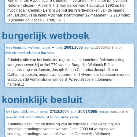
Rentenfonds Hypothecaire kredieten. - Veranderlijkheid der rentevoeten.
Referte-indexen. - Artikel 9, § 1, van de wet van 4 augustus 1992 op het
hypothecair krediet. - Bericht De lijst der referte-indexen van de maand
januari 2005 is sa Index A (schatkistcertificaten 12 maanden) : 2,210 Index
B (lineaire obligaties 2 jaren) : 2(...)
burgerlijk wetboek
burgerlijk wetboek
--
20/01/2005
2005054248
type
prom.
pub.
numac
bron
federale overheidsdienst financien
Administratie van het kadaster, registratie en domeinen Bekendmaking
voorgeschreven bij artikel 770 van het Burgerlijk Wetboek Erfloze
nalatenschap van Joosen, Joseph Simon Catharina Joseph Simon
Catharina Joosen, ongehuwd, geboren te D Alvorens te beslissen over de
vraag van de Administratie van de BTW, registratie en domeinen,
namen(...)
koninklijk besluit
koninklijk besluit
27/12/2004
20/01/2005
2004000675
type
prom.
pub.
numac
federale overheidsdienst binnenlandse zaken
bron
Koninklijk besluit tot vaststelling van de officiële Duitse vertaling van
sommige bepalingen van de wet van 3 mei 2003 tot wijziging van
sommige bepalingen van deel II van het Gerechtelijk Wetboek