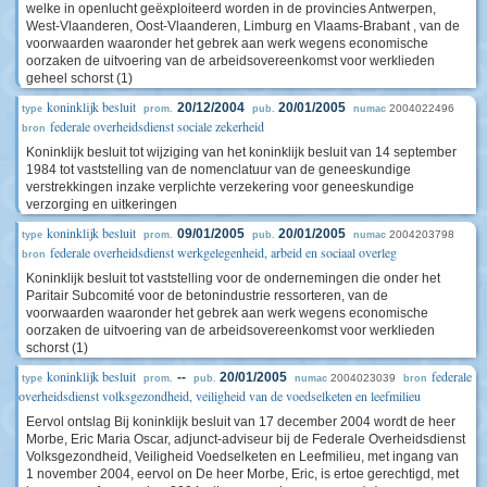
welke in openlucht geëxploiteerd worden in de provincies Antwerpen,
West-Vlaanderen, Oost-Vlaanderen, Limburg en Vlaams-Brabant , van de
voorwaarden waaronder het gebrek aan werk wegens economische
oorzaken de uitvoering van de arbeidsovereenkomst voor werklieden
geheel schorst (1)
koninklijk besluit
20/12/2004
20/01/2005
2004022496
type
prom.
pub.
numac
federale overheidsdienst sociale zekerheid
bron
Koninklijk besluit tot wijziging van het koninklijk besluit van 14 september
1984 tot vaststelling van de nomenclatuur van de geneeskundige
verstrekkingen inzake verplichte verzekering voor geneeskundige
verzorging en uitkeringen
koninklijk besluit
09/01/2005
20/01/2005
2004203798
type
prom.
pub.
numac
federale overheidsdienst werkgelegenheid, arbeid en sociaal overleg
bron
Koninklijk besluit tot vaststelling voor de ondernemingen die onder het
Paritair Subcomité voor de betonindustrie ressorteren, van de
voorwaarden waaronder het gebrek aan werk wegens economische
oorzaken de uitvoering van de arbeidsovereenkomst voor werklieden
schorst (1)
koninklijk besluit
federale
--
20/01/2005
2004023039
type
prom.
pub.
numac
bron
overheidsdienst volksgezondheid, veiligheid van de voedselketen en leefmilieu
Eervol ontslag Bij koninklijk besluit van 17 december 2004 wordt de heer
Morbe, Eric Maria Oscar, adjunct-adviseur bij de Federale Overheidsdienst
Volksgezondheid, Veiligheid Voedselketen en Leefmilieu, met ingang van
1 november 2004, eervol on De heer Morbe, Eric, is ertoe gerechtigd, met