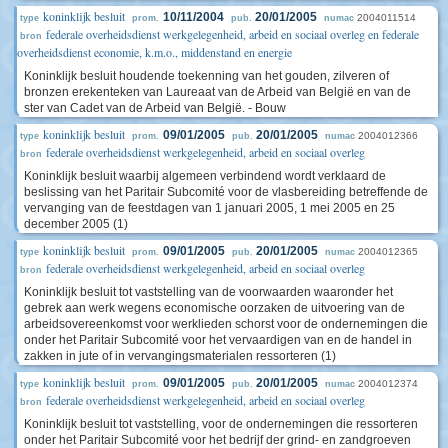
koninklijk besluit
10/11/2004
20/01/2005
2004011514
type
prom.
pub.
numac
federale overheidsdienst werkgelegenheid, arbeid en sociaal overleg en federale
bron
overheidsdienst economie, k.m.o., middenstand en energie
Koninklijk besluit houdende toekenning van het gouden, zilveren of
bronzen erekenteken van Laureaat van de Arbeid van België en van de
ster van Cadet van de Arbeid van België. - Bouw
koninklijk besluit
09/01/2005
20/01/2005
2004012366
type
prom.
pub.
numac
federale overheidsdienst werkgelegenheid, arbeid en sociaal overleg
bron
Koninklijk besluit waarbij algemeen verbindend wordt verklaard de
beslissing van het Paritair Subcomité voor de vlasbereiding betreffende de
vervanging van de feestdagen van 1 januari 2005, 1 mei 2005 en 25
december 2005 (1)
koninklijk besluit
09/01/2005
20/01/2005
2004012365
type
prom.
pub.
numac
federale overheidsdienst werkgelegenheid, arbeid en sociaal overleg
bron
Koninklijk besluit tot vaststelling van de voorwaarden waaronder het
gebrek aan werk wegens economische oorzaken de uitvoering van de
arbeidsovereenkomst voor werklieden schorst voor de ondernemingen die
onder het Paritair Subcomité voor het vervaardigen van en de handel in
zakken in jute of in vervangingsmaterialen ressorteren (1)
koninklijk besluit
09/01/2005
20/01/2005
2004012374
type
prom.
pub.
numac
federale overheidsdienst werkgelegenheid, arbeid en sociaal overleg
bron
Koninklijk besluit tot vaststelling, voor de ondernemingen die ressorteren
onder het Paritair Subcomité voor het bedrijf der grind- en zandgroeven