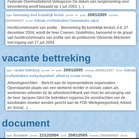
Federale Overheidsdienst Volksgezon De datum van ranginneming voor
bevordering wordt bepaald op 1 juli 2003. (...)
benoeming door koninklijk besluit
--
20/01/2005
type
prom.
pub.
numac
federale overheidsdienst binnenlandse zaken
2005000037
bron
Hoofdcommissaris van politie. - Benoeming Bij koninklijk besluit, d.d. 27
december 2004, wordt de heer Coenen, Godefridus, benoemd in de graad
van hoofdcommissaris van politie van de politiezone Vilvoorde-Machelen
met ingang van 27 juli 2004.
vacante bettreking
vacante bettreking
federale
--
20/01/2005
2004012357
type
prom.
pub.
numac
bron
overheidsdienst werkgelegenheid, arbeid en sociaal overleg
Arbeidsgerechten. - Bericht aan de representatieve organisaties. -
Openstaande plaats van een werkend rechter in sociale zaken als
werknemer-arbeider bij de arbeidsrechtbank van Hoei ter vervanging van
de heer Jacques Gilot De betrokken organisa De voordrachten van de
kandidaten moeten worden gericht aan de FOD Werkgelegenheid, Arbeid
en Socia(...)
document
document
21/12/2004
20/01/2005
2005000003
type
prom.
pub.
numac
bron