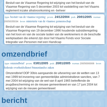
Besluit van de Vlaamse Regering tot wijziging van het besluit van de
Vlaamse Regering van 5 december 2003 tot vaststelling van het Vlaams
reglement inzake afvalvoorkoming en -beheer
besluit van de vlaamse regering
24/12/2004
20/01/2005
type
prom.
pub.
numac
ministerie van de vlaamse gemeenschap
2005035034
bron
Besluit van de Vlaamse Regering tot wijziging van het besluit van de
Vlaamse Regering van 19 december 1996 houdende subsidieregeling
van het loon en van de sociale lasten van de werknemers in de beschutte
werkplaatsen die erkend zijn door het Vlaams Fonds voor Sociale
Integratie van Personen met een Handicap
omzendbrief
omzendbrief
03/01/2005
20/01/2005
2005000006
type
prom.
pub.
numac
bron
federale overheidsdienst binnenlandse zaken
Omzendbrief OOP 30bis aangaande de uitvoering van de wetten van 13
mei 1999 tot invoering van gemeentelijke administratieve sancties, van 7
mei 2004 tot wijziging van de wet van 8 april 1965 betreffende de
jeugdbescherming en de nieuwe gemeentewet en van 17 juni 2004 tot
wijziging van de nieuwe gemeentewet
bericht