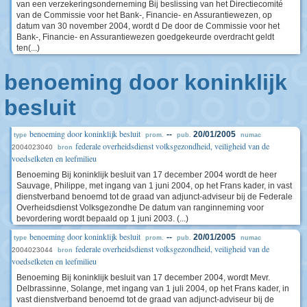
van een verzekeringsonderneming Bij beslissing van het Directiecomité
van de Commissie voor het Bank-, Financie- en Assurantiewezen, op
datum van 30 november 2004, wordt d De door de Commissie voor het
Bank-, Financie- en Assurantiewezen goedgekeurde overdracht geldt
ten(...)
benoeming door koninklijk
besluit
benoeming door koninklijk besluit
--
20/01/2005
type
prom.
pub.
numac
federale overheidsdienst volksgezondheid, veiligheid van de
2004023040
bron
voedselketen en leefmilieu
Benoeming Bij koninklijk besluit van 17 december 2004 wordt de heer
Sauvage, Philippe, met ingang van 1 juni 2004, op het Frans kader, in vast
dienstverband benoemd tot de graad van adjunct-adviseur bij de Federale
Overheidsdienst Volksgezondhe De datum van ranginneming voor
bevordering wordt bepaald op 1 juni 2003. (...)
benoeming door koninklijk besluit
--
20/01/2005
type
prom.
pub.
numac
federale overheidsdienst volksgezondheid, veiligheid van de
2004023044
bron
voedselketen en leefmilieu
Benoeming Bij koninklijk besluit van 17 december 2004, wordt Mevr.
Delbrassinne, Solange, met ingang van 1 juli 2004, op het Frans kader, in
vast dienstverband benoemd tot de graad van adjunct-adviseur bij de