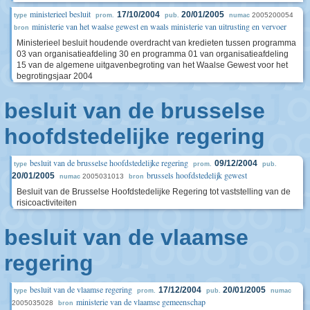
ministerieel besluit
17/10/2004
20/01/2005
2005200054
type
prom.
pub.
numac
ministerie van het waalse gewest en waals ministerie van uitrusting en vervoer
bron
Ministerieel besluit houdende overdracht van kredieten tussen programma
03 van organisatieafdeling 30 en programma 01 van organisatieafdeling
15 van de algemene uitgavenbegroting van het Waalse Gewest voor het
begrotingsjaar 2004
besluit van de brusselse
hoofdstedelijke regering
besluit van de brusselse hoofdstedelijke regering
09/12/2004
type
prom.
pub.
brussels hoofdstedelijk gewest
20/01/2005
2005031013
numac
bron
Besluit van de Brusselse Hoofdstedelijke Regering tot vaststelling van de
risicoactiviteiten
besluit van de vlaamse
regering
besluit van de vlaamse regering
17/12/2004
20/01/2005
type
prom.
pub.
numac
ministerie van de vlaamse gemeenschap
2005035028
bron