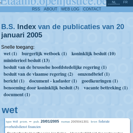
^
-
NL
FR
RSS
ABOUT
WEB LOG
CONTACT
B.S.
Index
van de publicaties van 20
januari
2005
Snelle toegang:
wet (1)
burgerlijk wetboek (1)
koninklijk besluit (10)
ministerieel besluit (13)
besluit van de brusselse hoofdstedelijke regering (1)
besluit van de vlaamse regering (2)
omzendbrief (1)
bericht (1)
document - kadaster (1)
goedkeuringen (1)
benoeming door koninklijk besluit (3)
vacante bettreking (1)
document (1)
wet
wet
federale
--
20/01/2005
2005041301
type
prom.
pub.
numac
bron
overheidsdienst financien