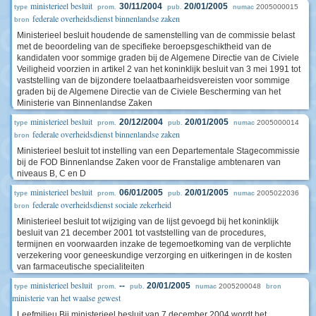
ministerieel besluit
30/11/2004
20/01/2005
2005000015
type
prom.
pub.
numac
federale overheidsdienst binnenlandse zaken
bron
Ministerieel besluit houdende de samenstelling van de commissie belast
met de beoordeling van de specifieke beroepsgeschiktheid van de
kandidaten voor sommige graden bij de Algemene Directie van de Civiele
Veiligheid voorzien in artikel 2 van het koninklijk besluit van 3 mei 1991 tot
vaststelling van de bijzondere toelaatbaarheidsvereisten voor sommige
graden bij de Algemene Directie van de Civiele Bescherming van het
Ministerie van Binnenlandse Zaken
ministerieel besluit
20/12/2004
20/01/2005
2005000014
type
prom.
pub.
numac
federale overheidsdienst binnenlandse zaken
bron
Ministerieel besluit tot instelling van een Departementale Stagecommissie
bij de FOD Binnenlandse Zaken voor de Franstalige ambtenaren van
niveaus B, C en D
ministerieel besluit
06/01/2005
20/01/2005
2005022036
type
prom.
pub.
numac
federale overheidsdienst sociale zekerheid
bron
Ministerieel besluit tot wijziging van de lijst gevoegd bij het koninklijk
besluit van 21 december 2001 tot vaststelling van de procedures,
termijnen en voorwaarden inzake de tegemoetkoming van de verplichte
verzekering voor geneeskundige verzorging en uitkeringen in de kosten
van farmaceutische specialiteiten
ministerieel besluit
--
20/01/2005
2005200048
type
prom.
pub.
numac
bron
ministerie van het waalse gewest
Leefmilieu Bij ministerieel besluit van 7 december 2004 wordt het