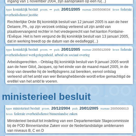
ingang van 1 november 2004, zijn aanspraken op een ru(...)
koninklijk besluit
federale
--
20/01/2005
2005009034
type
prom.
pub.
numac
bron
overheidsdienst justitie
Rechterlijke Orde Bij koninklijk besluit van 12 januari 2005 is aan de heer
Delaere, Ph., op zijn verzoek ontslag verleend uit zijn ambt van
plaatsvervangend rechter in het vredegerecht van het kanton Fontaine-
l'Evêque. Het is hem vergund de Bij koninklijk besluit van 13 januari 2005,
dat in werking treedt op de datum van de eedafleggi(...)
koninklijk besluit
federale
--
20/01/2005
2005012009
type
prom.
pub.
numac
bron
overheidsdienst werkgelegenheid, arbeid en sociaal overleg
Arbeidsgerechten. - Ontslag Bij koninklijk besluit van 9 januari 2005 wordt
aan de heer Gilot, Jacques, op het einde van de maand maart 2005, in de
loop van dewelke hij de leeftijdsgrens zal bereiken, eervol ontslag
verleend uit het ambt van wer Belanghebbende wordt ertoe gemachtigd de
eretitel van het ambt te voeren.
ministerieel besluit
ministerieel besluit
20/12/2004
20/01/2005
2005000013
type
prom.
pub.
numac
federale overheidsdienst binnenlandse zaken
bron
Ministerieel besluit tot instelling van een Departementale Stagecommissie
bij de FOD Binnenlandse Zaken voor de Nederlandstalige ambtenaren
van niveaus B, C en D