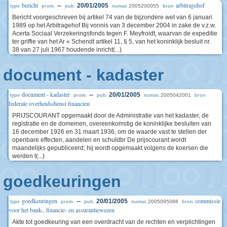
bericht
arbitragehof
--
20/01/2005
2005200055
type
prom.
pub.
numac
bron
Bericht voorgeschreven bij artikel 74 van de bijzondere wet van 6 januari
1989 op het Arbitragehof Bij vonnis van 3 december 2004 in zake de v.z.w.
Acerta Sociaal Verzekeringsfonds tegen F. Meyfroidt, waarvan de expeditie
ter griffie van het Ar « Schendt artikel 11, § 5, van het koninklijk besluit nr.
38 van 27 juli 1967 houdende inricht(...)
document - kadaster
document - kadaster
--
20/01/2005
2005042001
type
prom.
pub.
numac
bron
federale overheidsdienst financien
PRIJSCOURANT opgemaakt door de Administratie van het kadaster, de
registratie en de domeinen, overeenkomstig de koninklijke besluiten van
16 december 1926 en 31 maart 1936, om de waarde vast te stellen der
openbare effecten, aandelen en schuldbr De prijscourant wordt
maandelijks gepubliceerd; hij wordt opgemaakt volgens de koersen die
werden t(...)
goedkeuringen
goedkeuringen
commissie
--
20/01/2005
2005095086
type
prom.
pub.
numac
bron
voor het bank-, financie- en assurantiewezen
Akte tot goedkeuring van een overdracht van de rechten en verplichtingen