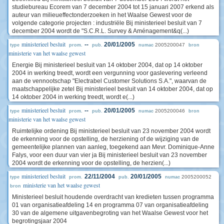
studiebureau Ecorem van 7 december 2004 tot 15 januari 2007 erkend als
auteur van milieueffectonderzoeken in het Waalse Gewest voor de
volgende categorie projecten : industriële Bij ministerieel besluit van 7
december 2004 wordt de "S.C.R.L. Survey & Aménagement&q(...)
ministerieel besluit
--
20/01/2005
2005200047
type
prom.
pub.
numac
bron
ministerie van het waalse gewest
Energie Bij ministerieel besluit van 14 oktober 2004, dat op 14 oktober
2004 in werking treedt, wordt een vergunning voor gaslevering verleend
aan de vennootschap "Electrabel Customer Solutions S.A.", waarvan de
maatschappelijke zetel Bij ministerieel besluit van 14 oktober 2004, dat op
14 oktober 2004 in werking treedt, wordt e(...)
ministerieel besluit
--
20/01/2005
2005200046
type
prom.
pub.
numac
bron
ministerie van het waalse gewest
Ruimtelijke ordening Bij ministerieel besluit van 23 november 2004 wordt
de erkenning voor de opstelling, de herziening of de wijziging van de
gemeentelijke plannen van aanleg, toegekend aan Mevr. Dominique-Anne
Falys, voor een duur van vier ja Bij ministerieel besluit van 23 november
2004 wordt de erkenning voor de opstelling, de herzien(...)
ministerieel besluit
22/11/2004
20/01/2005
2005200052
type
prom.
pub.
numac
ministerie van het waalse gewest
bron
Ministerieel besluit houdende overdracht van kredieten tussen programma
01 van organisatieafdeling 14 en programma 07 van organisatieafdeling
30 van de algemene uitgavenbegroting van het Waalse Gewest voor het
begrotingsjaar 2004