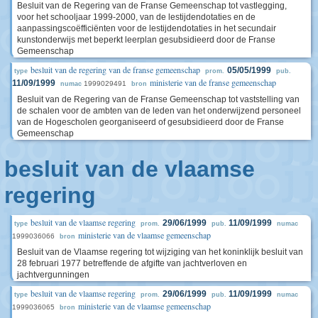
Besluit van de Regering van de Franse Gemeenschap tot vastlegging,
voor het schooljaar 1999-2000, van de lestijdendotaties en de
aanpassingscoëfficiënten voor de lestijdendotaties in het secundair
kunstonderwijs met beperkt leerplan gesubsidieerd door de Franse
Gemeenschap
besluit van de regering van de franse gemeenschap
05/05/1999
type
prom.
pub.
ministerie van de franse gemeenschap
11/09/1999
1999029491
numac
bron
Besluit van de Regering van de Franse Gemeenschap tot vaststelling van
de schalen voor de ambten van de leden van het onderwijzend personeel
van de Hogescholen georganiseerd of gesubsidieerd door de Franse
Gemeenschap
besluit van de vlaamse
regering
besluit van de vlaamse regering
29/06/1999
11/09/1999
type
prom.
pub.
numac
ministerie van de vlaamse gemeenschap
1999036066
bron
Besluit van de Vlaamse regering tot wijziging van het koninklijk besluit van
28 februari 1977 betreffende de afgifte van jachtverloven en
jachtvergunningen
besluit van de vlaamse regering
29/06/1999
11/09/1999
type
prom.
pub.
numac
ministerie van de vlaamse gemeenschap
1999036065
bron