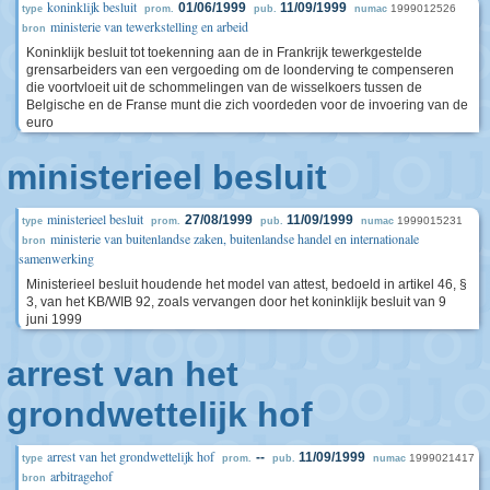
koninklijk besluit
01/06/1999
11/09/1999
1999012526
type
prom.
pub.
numac
ministerie van tewerkstelling en arbeid
bron
Koninklijk besluit tot toekenning aan de in Frankrijk tewerkgestelde
grensarbeiders van een vergoeding om de loonderving te compenseren
die voortvloeit uit de schommelingen van de wisselkoers tussen de
Belgische en de Franse munt die zich voordeden voor de invoering van de
euro
ministerieel besluit
ministerieel besluit
27/08/1999
11/09/1999
1999015231
type
prom.
pub.
numac
ministerie van buitenlandse zaken, buitenlandse handel en internationale
bron
samenwerking
Ministerieel besluit houdende het model van attest, bedoeld in artikel 46, §
3, van het KB/WIB 92, zoals vervangen door het koninklijk besluit van 9
juni 1999
arrest van het
grondwettelijk hof
arrest van het grondwettelijk hof
--
11/09/1999
1999021417
type
prom.
pub.
numac
arbitragehof
bron