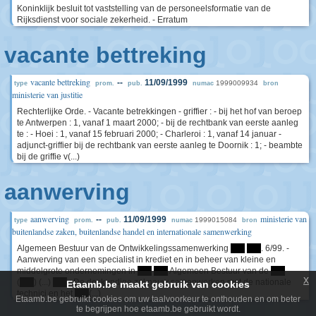
Koninklijk besluit tot vaststelling van de personeelsformatie van de
Rijksdienst voor sociale zekerheid. - Erratum
vacante bettreking
vacante bettreking
--
11/09/1999
1999009934
type
prom.
pub.
numac
bron
ministerie van justitie
Rechterlijke Orde. - Vacante betrekkingen - griffier : - bij het hof van beroep
te Antwerpen : 1, vanaf 1 maart 2000; - bij de rechtbank van eerste aanleg
te : - Hoei : 1, vanaf 15 februari 2000; - Charleroi : 1, vanaf 14 januar -
adjunct-griffier bij de rechtbank van eerste aanleg te Doornik : 1; - beambte
bij de griffie v(...)
aanwerving
aanwerving
ministerie van
--
11/09/1999
1999015084
type
prom.
pub.
numac
bron
buitenlandse zaken, buitenlandse handel en internationale samenwerking
Algemeen Bestuur van de Ontwikkelingssamenwerking
****
****
. 6/99. -
Aanwerving van een specialist in krediet en in beheer van kleine en
middelgrote ondernemingen in
****
****
Algemeen Bestuur van de
****
x
(
****
) (...)
****
: De deskundige zal nauw samenwerken met de nationale
Etaamb.be maakt gebruik van cookies
technici en het
****
(...)
Etaamb.be gebruikt cookies om uw taalvoorkeur te onthouden en om beter
te begrijpen hoe etaamb.be gebruikt wordt.