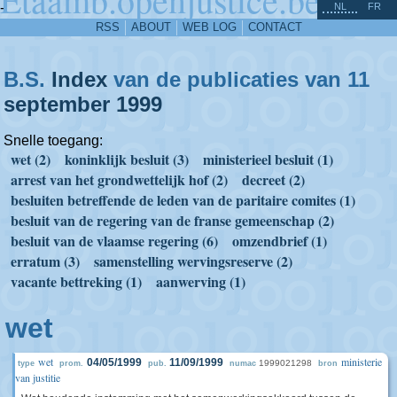
^
-
NL
FR
RSS
ABOUT
WEB LOG
CONTACT
B.S.
Index
van de publicaties van 11
september
1999
Snelle toegang:
wet (2)
koninklijk besluit (3)
ministerieel besluit (1)
arrest van het grondwettelijk hof (2)
decreet (2)
besluiten betreffende de leden van de paritaire comites (1)
besluit van de regering van de franse gemeenschap (2)
besluit van de vlaamse regering (6)
omzendbrief (1)
erratum (3)
samenstelling wervingsreserve (2)
vacante bettreking (1)
aanwerving (1)
wet
wet
ministerie
04/05/1999
11/09/1999
1999021298
type
prom.
pub.
numac
bron
van justitie