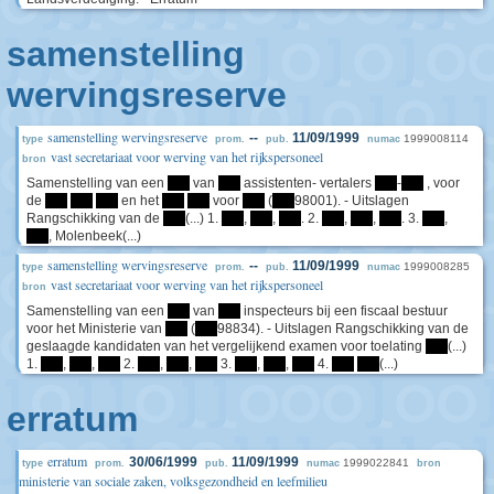
samenstelling
wervingsreserve
samenstelling wervingsreserve
--
11/09/1999
1999008114
type
prom.
pub.
numac
vast secretariaat voor werving van het rijkspersoneel
bron
Samenstelling van een
****
van
****
assistenten- vertalers
****
-
****
, voor
de
****
****
****
en het
****
****
voor
****
(
****
98001). - Uitslagen
Rangschikking van de
****
(...) 1.
****
,
****
,
****
. 2.
****
,
****
,
****
. 3.
****
,
****
, Molenbeek(...)
samenstelling wervingsreserve
--
11/09/1999
1999008285
type
prom.
pub.
numac
vast secretariaat voor werving van het rijkspersoneel
bron
Samenstelling van een
****
van
****
inspecteurs bij een fiscaal bestuur
voor het Ministerie van
****
(
****
98834). - Uitslagen Rangschikking van de
geslaagde kandidaten van het vergelijkend examen voor toelating
****
(...)
1.
****
,
****
,
****
2.
****
,
****
,
****
3.
****
,
****
,
****
4.
****
****
(...)
erratum
erratum
30/06/1999
11/09/1999
1999022841
type
prom.
pub.
numac
bron
ministerie van sociale zaken, volksgezondheid en leefmilieu