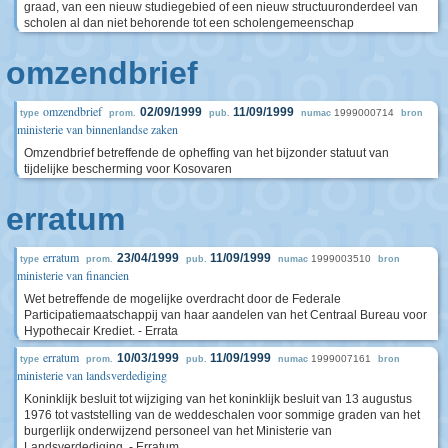
graad, van een nieuw studiegebied of een nieuw structuuronderdeel van
scholen al dan niet behorende tot een scholengemeenschap
omzendbrief
omzendbrief
02/09/1999
11/09/1999
1999000714
type
prom.
pub.
numac
bron
ministerie van binnenlandse zaken
Omzendbrief betreffende de opheffing van het bijzonder statuut van
tijdelijke bescherming voor Kosovaren
erratum
erratum
23/04/1999
11/09/1999
1999003510
type
prom.
pub.
numac
bron
ministerie van financien
Wet betreffende de mogelijke overdracht door de Federale
Participatiemaatschappij van haar aandelen van het Centraal Bureau voor
Hypothecair Krediet. - Errata
erratum
10/03/1999
11/09/1999
1999007161
type
prom.
pub.
numac
bron
ministerie van landsverdediging
Koninklijk besluit tot wijziging van het koninklijk besluit van 13 augustus
1976 tot vaststelling van de weddeschalen voor sommige graden van het
burgerlijk onderwijzend personeel van het Ministerie van
Landsverdediging. - Erratum