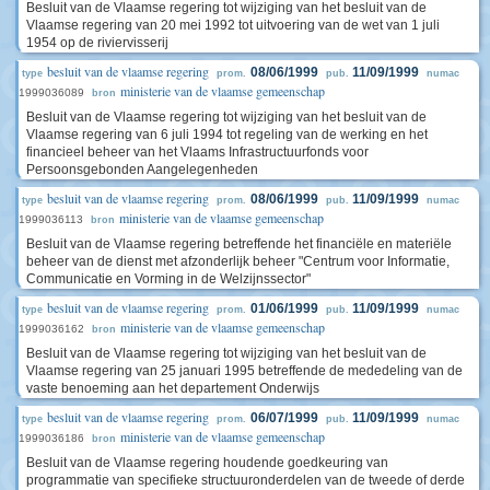
Besluit van de Vlaamse regering tot wijziging van het besluit van de
Vlaamse regering van 20 mei 1992 tot uitvoering van de wet van 1 juli
1954 op de riviervisserij
besluit van de vlaamse regering
08/06/1999
11/09/1999
type
prom.
pub.
numac
ministerie van de vlaamse gemeenschap
1999036089
bron
Besluit van de Vlaamse regering tot wijziging van het besluit van de
Vlaamse regering van 6 juli 1994 tot regeling van de werking en het
financieel beheer van het Vlaams Infrastructuurfonds voor
Persoonsgebonden Aangelegenheden
besluit van de vlaamse regering
08/06/1999
11/09/1999
type
prom.
pub.
numac
ministerie van de vlaamse gemeenschap
1999036113
bron
Besluit van de Vlaamse regering betreffende het financiële en materiële
beheer van de dienst met afzonderlijk beheer "Centrum voor Informatie,
Communicatie en Vorming in de Welzijnssector"
besluit van de vlaamse regering
01/06/1999
11/09/1999
type
prom.
pub.
numac
ministerie van de vlaamse gemeenschap
1999036162
bron
Besluit van de Vlaamse regering tot wijziging van het besluit van de
Vlaamse regering van 25 januari 1995 betreffende de mededeling van de
vaste benoeming aan het departement Onderwijs
besluit van de vlaamse regering
06/07/1999
11/09/1999
type
prom.
pub.
numac
ministerie van de vlaamse gemeenschap
1999036186
bron
Besluit van de Vlaamse regering houdende goedkeuring van
programmatie van specifieke structuuronderdelen van de tweede of derde