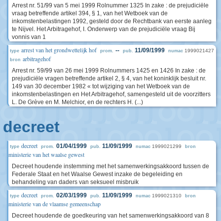
Arrest nr. 51/99 van 5 mei 1999 Rolnummer 1325 In zake : de prejudiciële
vraag betreffende artikel 394, § 1, van het Wetboek van de
inkomstenbelastingen 1992, gesteld door de Rechtbank van eerste aanleg
te Nijvel. Het Arbitragehof, I. Onderwerp van de prejudiciële vraag Bij
vonnis van 1
arrest van het grondwettelijk hof
--
11/09/1999
1999021427
type
prom.
pub.
numac
arbitragehof
bron
Arrest nr. 59/99 van 26 mei 1999 Rolnummers 1425 en 1426 In zake : de
prejudiciële vragen betreffende artikel 2, § 4, van het koninklijk besluit nr.
149 van 30 december 1982 « tot wijziging van het Wetboek van de
inkomstenbelastingen en Het Arbitragehof, samengesteld uit de voorzitters
L. De Grève en M. Melchior, en de rechters H. (...)
decreet
decreet
01/04/1999
11/09/1999
1999021299
type
prom.
pub.
numac
bron
ministerie van het waalse gewest
Decreet houdende instemming met het samenwerkingsakkoord tussen de
Federale Staat en het Waalse Gewest inzake de begeleiding en
behandeling van daders van seksueel misbruik
decreet
02/03/1999
11/09/1999
1999021310
type
prom.
pub.
numac
bron
ministerie van de vlaamse gemeenschap
Decreet houdende de goedkeuring van het samenwerkingsakkoord van 8