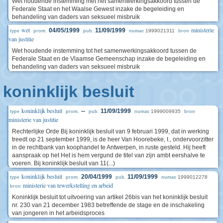
Wet houdende instemming met het samenwerkingsakkoord tussen de
Federale Staat en het Waalse Gewest inzake de begeleiding en
behandeling van daders van seksueel misbruik
wet
ministerie
04/05/1999
11/09/1999
1999021311
type
prom.
pub.
numac
bron
van justitie
Wet houdende instemming tot het samenwerkingsakkoord tussen de
Federale Staat en de Vlaamse Gemeenschap inzake de begeleiding en
behandeling van daders van seksueel misbruik
koninklijk besluit
koninklijk besluit
--
11/09/1999
1999009935
type
prom.
pub.
numac
bron
ministerie van justitie
Rechterlijke Orde Bij koninklijk besluit van 9 februari 1999, dat in werking
treedt op 21 september 1999, is de heer Van Hoorebeke, I., ondervoorzitter
in de rechtbank van koophandel te Antwerpen, in ruste gesteld. Hij heeft
aanspraak op het Het is hem vergund de titel van zijn ambt eershalve te
voeren. Bij koninklijk besluit van 11(...)
koninklijk besluit
20/04/1999
11/09/1999
1999012278
type
prom.
pub.
numac
ministerie van tewerkstelling en arbeid
bron
Koninklijk besluit tot uitvoering van artikel 26bis van het koninklijk besluit
nr. 230 van 21 december 1983 betreffende de stage en de inschakeling
van jongeren in het arbeidsproces