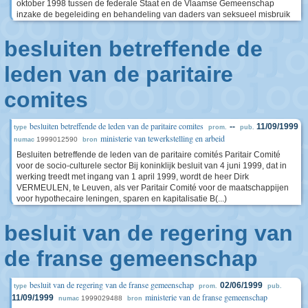
oktober 1998 tussen de federale Staat en de Vlaamse Gemeenschap
inzake de begeleiding en behandeling van daders van seksueel misbruik
besluiten betreffende de
leden van de paritaire
comites
besluiten betreffende de leden van de paritaire comites
--
11/09/1999
type
prom.
pub.
ministerie van tewerkstelling en arbeid
1999012590
numac
bron
Besluiten betreffende de leden van de paritaire comités Paritair Comité
voor de socio-culturele sector Bij koninklijk besluit van 4 juni 1999, dat in
werking treedt met ingang van 1 april 1999, wordt de heer Dirk
VERMEULEN, te Leuven, als ver Paritair Comité voor de maatschappijen
voor hypothecaire leningen, sparen en kapitalisatie B(...)
besluit van de regering van
de franse gemeenschap
besluit van de regering van de franse gemeenschap
02/06/1999
type
prom.
pub.
ministerie van de franse gemeenschap
11/09/1999
1999029488
numac
bron