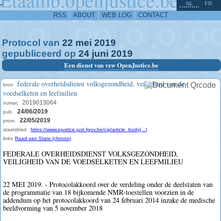
^
-
NL
FR
RSS
ABOUT
WEB LOG
CONTACT
Protocol van
22
mei
2019
gepubliceerd op
24
juni
2019
Een dienst van vzw OpenJustice.be
federale overheidsdienst volksgezondheid, veiligheid van de
bron
voedselketen en leefmilieu
2019013064
numac
24/06/2019
pub.
22/05/2019
prom.
staatsblad
https://www.ejustice.just.fgov.be/cgi/article_body(...)
links
Raad van State (chrono)
FEDERALE OVERHEIDSDIENST VOLKSGEZONDHEID,
VEILIGHEID VAN DE VOEDSELKETEN EN LEEFMILIEU
22 MEI 2019. - Protocolakkoord over de verdeling onder de deelstaten van
de programmatie van 18 bijkomende NMR-toestellen voorzien in de
addendum op het protocolakkoord van 24 februari 2014 inzake de medische
beeldvorming van 5 november 2018