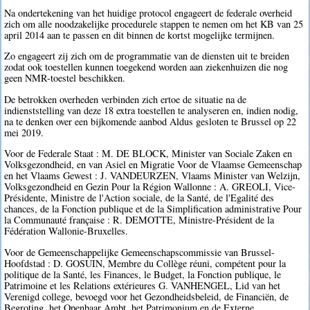
Na ondertekening van het huidige protocol engageert de federale overheid
zich om alle noodzakelijke procedurele stappen te nemen om het KB van 25
april 2014 aan te passen en dit binnen de kortst mogelijke termijnen.
Zo engageert zij zich om de programmatie van de diensten uit te breiden
zodat ook toestellen kunnen toegekend worden aan ziekenhuizen die nog
geen NMR-toestel beschikken.
De betrokken overheden verbinden zich ertoe de situatie na de
indienststelling van deze 18 extra toestellen te analyseren en, indien nodig,
na te denken over een bijkomende aanbod Aldus gesloten te Brussel op 22
mei 2019.
Voor de Federale Staat : M. DE BLOCK, Minister van Sociale Zaken en
Volksgezondheid, en van Asiel en Migratie Voor de Vlaamse Gemeenschap
en het Vlaams Gewest : J. VANDEURZEN, Vlaams Minister van Welzijn,
Volksgezondheid en Gezin Pour la Région Wallonne : A. GREOLI, Vice-
Présidente, Ministre de l'Action sociale, de la Santé, de l'Egalité des
chances, de la Fonction publique et de la Simplification administrative Pour
la Communauté française : R. DEMOTTE, Ministre-Président de la
Fédération Wallonie-Bruxelles.
Voor de Gemeenschappelijke Gemeenschapscommissie van Brussel-
Hoofdstad : D. GOSUIN, Membre du Collège réuni, compétent pour la
politique de la Santé, les Finances, le Budget, la Fonction publique, le
Patrimoine et les Relations extérieures G. VANHENGEL, Lid van het
Verenigd college, bevoegd voor het Gezondheidsbeleid, de Financiën, de
Begroting, het Openbaar Ambt, het Patrimonium en de Externe