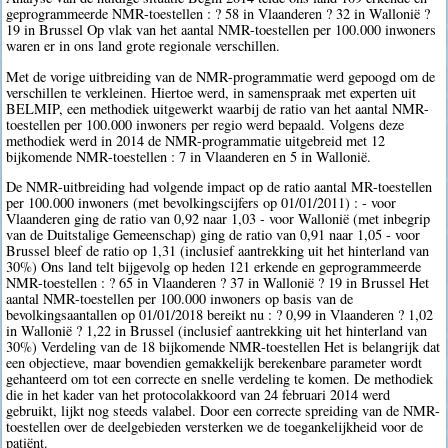
geprogrammeerde NMR-toestellen : ? 58 in Vlaanderen ? 32 in Wallonië ?
19 in Brussel Op vlak van het aantal NMR-toestellen per 100.000 inwoners
waren er in ons land grote regionale verschillen.
Met de vorige uitbreiding van de NMR-programmatie werd gepoogd om de
verschillen te verkleinen. Hiertoe werd, in samenspraak met experten uit
BELMIP, een methodiek uitgewerkt waarbij de ratio van het aantal NMR-
toestellen per 100.000 inwoners per regio werd bepaald. Volgens deze
methodiek werd in 2014 de NMR-programmatie uitgebreid met 12
bijkomende NMR-toestellen : 7 in Vlaanderen en 5 in Wallonië.
De NMR-uitbreiding had volgende impact op de ratio aantal MR-toestellen
per 100.000 inwoners (met bevolkingscijfers op 01/01/2011) : - voor
Vlaanderen ging de ratio van 0,92 naar 1,03 - voor Wallonië (met inbegrip
van de Duitstalige Gemeenschap) ging de ratio van 0,91 naar 1,05 - voor
Brussel bleef de ratio op 1,31 (inclusief aantrekking uit het hinterland van
30%) Ons land telt bijgevolg op heden 121 erkende en geprogrammeerde
NMR-toestellen : ? 65 in Vlaanderen ? 37 in Wallonië ? 19 in Brussel Het
aantal NMR-toestellen per 100.000 inwoners op basis van de
bevolkingsaantallen op 01/01/2018 bereikt nu : ? 0,99 in Vlaanderen ? 1,02
in Wallonië ? 1,22 in Brussel (inclusief aantrekking uit het hinterland van
30%) Verdeling van de 18 bijkomende NMR-toestellen Het is belangrijk dat
een objectieve, maar bovendien gemakkelijk berekenbare parameter wordt
gehanteerd om tot een correcte en snelle verdeling te komen. De methodiek
die in het kader van het protocolakkoord van 24 februari 2014 werd
gebruikt, lijkt nog steeds valabel. Door een correcte spreiding van de NMR-
toestellen over de deelgebieden versterken we de toegankelijkheid voor de
patiënt.