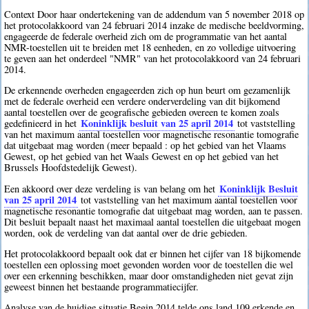
Context Door haar ondertekening van de addendum van 5 november 2018 op
het protocolakkoord van 24 februari 2014 inzake de medische beeldvorming,
engageerde de federale overheid zich om de programmatie van het aantal
NMR-toestellen uit te breiden met 18 eenheden, en zo volledige uitvoering
te geven aan het onderdeel "NMR" van het protocolakkoord van 24 februari
2014.
De erkennende overheden engageerden zich op hun beurt om gezamenlijk
met de federale overheid een verdere onderverdeling van dit bijkomend
aantal toestellen over de geografische gebieden overeen te komen zoals
Koninklijk besluit van 25 april 2014
gedefinieerd in het
tot vaststelling
van het maximum aantal toestellen voor magnetische resonantie tomografie
dat uitgebaat mag worden (meer bepaald : op het gebied van het Vlaams
Gewest, op het gebied van het Waals Gewest en op het gebied van het
Brussels Hoofdstedelijk Gewest).
Koninklijk Besluit
Een akkoord over deze verdeling is van belang om het
van 25 april 2014
tot vaststelling van het maximum aantal toestellen voor
magnetische resonantie tomografie dat uitgebaat mag worden, aan te passen.
Dit besluit bepaalt naast het maximaal aantal toestellen die uitgebaat mogen
worden, ook de verdeling van dat aantal over de drie gebieden.
Het protocolakkoord bepaalt ook dat er binnen het cijfer van 18 bijkomende
toestellen een oplossing moet gevonden worden voor de toestellen die wel
over een erkenning beschikken, maar door omstandigheden niet gevat zijn
geweest binnen het bestaande programmatiecijfer.
Analyse van de huidige situatie Begin 2014 telde ons land 109 erkende en