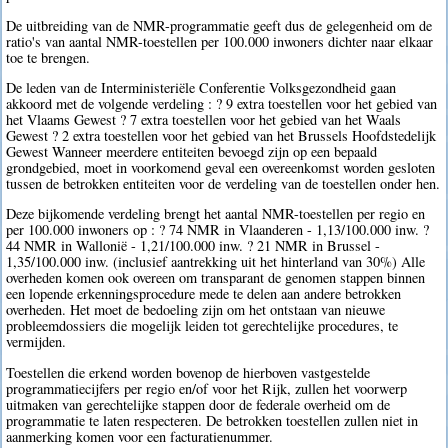
De uitbreiding van de NMR-programmatie geeft dus de gelegenheid om de
ratio's van aantal NMR-toestellen per 100.000 inwoners dichter naar elkaar
toe te brengen.
De leden van de Interministeriële Conferentie Volksgezondheid gaan
akkoord met de volgende verdeling : ? 9 extra toestellen voor het gebied van
het Vlaams Gewest ? 7 extra toestellen voor het gebied van het Waals
Gewest ? 2 extra toestellen voor het gebied van het Brussels Hoofdstedelijk
Gewest Wanneer meerdere entiteiten bevoegd zijn op een bepaald
grondgebied, moet in voorkomend geval een overeenkomst worden gesloten
tussen de betrokken entiteiten voor de verdeling van de toestellen onder hen.
Deze bijkomende verdeling brengt het aantal NMR-toestellen per regio en
per 100.000 inwoners op : ? 74 NMR in Vlaanderen - 1,13/100.000 inw. ?
44 NMR in Wallonië - 1,21/100.000 inw. ? 21 NMR in Brussel -
1,35/100.000 inw. (inclusief aantrekking uit het hinterland van 30%) Alle
overheden komen ook overeen om transparant de genomen stappen binnen
een lopende erkenningsprocedure mede te delen aan andere betrokken
overheden. Het moet de bedoeling zijn om het ontstaan van nieuwe
probleemdossiers die mogelijk leiden tot gerechtelijke procedures, te
vermijden.
Toestellen die erkend worden bovenop de hierboven vastgestelde
programmatiecijfers per regio en/of voor het Rijk, zullen het voorwerp
uitmaken van gerechtelijke stappen door de federale overheid om de
programmatie te laten respecteren. De betrokken toestellen zullen niet in
aanmerking komen voor een facturatienummer.