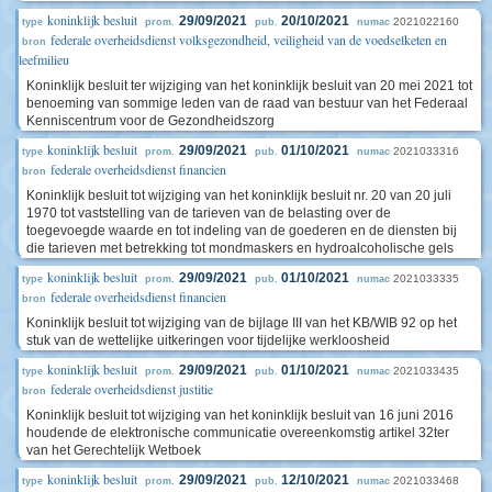
koninklijk besluit
29/09/2021
20/10/2021
2021022160
type
prom.
pub.
numac
federale overheidsdienst volksgezondheid, veiligheid van de voedselketen en
bron
leefmilieu
Koninklijk besluit ter wijziging van het koninklijk besluit van 20 mei 2021 tot
benoeming van sommige leden van de raad van bestuur van het Federaal
Kenniscentrum voor de Gezondheidszorg
koninklijk besluit
29/09/2021
01/10/2021
2021033316
type
prom.
pub.
numac
federale overheidsdienst financien
bron
Koninklijk besluit tot wijziging van het koninklijk besluit nr. 20 van 20 juli
1970 tot vaststelling van de tarieven van de belasting over de
toegevoegde waarde en tot indeling van de goederen en de diensten bij
die tarieven met betrekking tot mondmaskers en hydroalcoholische gels
koninklijk besluit
29/09/2021
01/10/2021
2021033335
type
prom.
pub.
numac
federale overheidsdienst financien
bron
Koninklijk besluit tot wijziging van de bijlage III van het KB/WIB 92 op het
stuk van de wettelijke uitkeringen voor tijdelijke werkloosheid
koninklijk besluit
29/09/2021
01/10/2021
2021033435
type
prom.
pub.
numac
federale overheidsdienst justitie
bron
Koninklijk besluit tot wijziging van het koninklijk besluit van 16 juni 2016
houdende de elektronische communicatie overeenkomstig artikel 32ter
van het Gerechtelijk Wetboek
koninklijk besluit
29/09/2021
12/10/2021
2021033468
type
prom.
pub.
numac