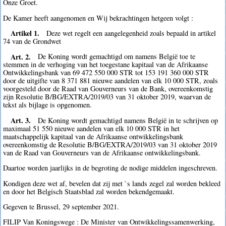
Onze Groet.
De Kamer heeft aangenomen en Wij bekrachtingen hetgeen volgt :
Artikel 1.
Deze wet regelt een aangelegenheid zoals bepaald in artikel
74 van de Grondwet
Art. 2.
De Koning wordt gemachtigd om namens België toe te
stemmen in de verhoging van het toegestane kapitaal van de Afrikaanse
Ontwikkelingsbank van 69 472 550 000 STR tot 153 191 360 000 STR
door de uitgifte van 8 371 881 nieuwe aandelen van elk 10 000 STR, zoals
voorgesteld door de Raad van Gouverneurs van de Bank, overeenkomstig
zijn Resolutie B/BG/EXTRA/2019/03 van 31 oktober 2019, waarvan de
tekst als bijlage is opgenomen.
Art. 3.
De Koning wordt gemachtigd namens België in te schrijven op
maximaal 51 550 nieuwe aandelen van elk 10 000 STR in het
maatschappelijk kapitaal van de Afrikaanse ontwikkelingsbank
overeenkomstig de Resolutie B/BG/EXTRA/2019/03 van 31 oktober 2019
van de Raad van Gouverneurs van de Afrikaanse ontwikkelingsbank.
Daartoe worden jaarlijks in de begroting de nodige middelen ingeschreven.
Kondigen deze wet af, bevelen dat zij met `s lands zegel zal worden bekleed
en door het Belgisch Staatsblad zal worden bekendgemaakt.
Gegeven te Brussel, 29 september 2021.
FILIP Van Koningswege : De Minister van Ontwikkelingssamenwerking,