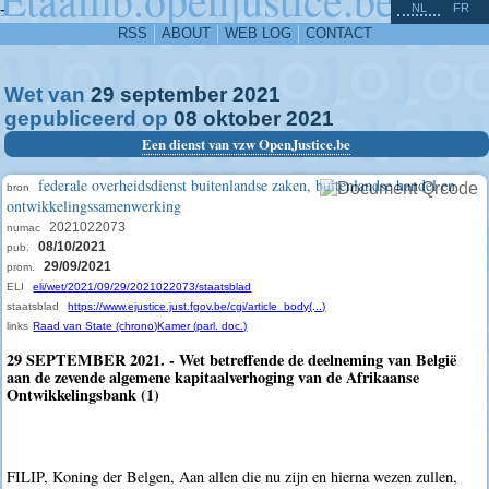
^
-
NL
FR
RSS
ABOUT
WEB LOG
CONTACT
Wet van
29
september
2021
gepubliceerd op
08
oktober
2021
Een dienst van vzw OpenJustice.be
federale overheidsdienst buitenlandse zaken, buitenlandse handel en
bron
ontwikkelingssamenwerking
2021022073
numac
08/10/2021
pub.
29/09/2021
prom.
ELI
eli/wet/2021/09/29/2021022073/staatsblad
staatsblad
https://www.ejustice.just.fgov.be/cgi/article_body(...)
links
Raad van State (chrono)
Kamer (parl. doc.)
29 SEPTEMBER 2021. - Wet betreffende de deelneming van België
aan de zevende algemene kapitaalverhoging van de Afrikaanse
Ontwikkelingsbank (1)
FILIP, Koning der Belgen, Aan allen die nu zijn en hierna wezen zullen,