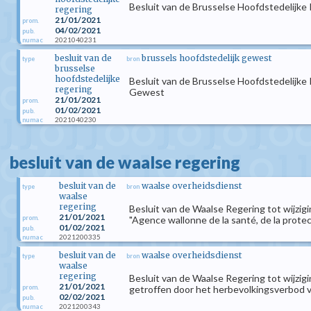
Besluit van de Brusselse Hoofdstedelijke
regering
21/01/2021
prom.
04/02/2021
pub.
2021040231
numac
besluit van de
brussels hoofdstedelijk gewest
type
bron
brusselse
hoofdstedelijke
Besluit van de Brusselse Hoofdstedelijke 
regering
Gewest
21/01/2021
prom.
01/02/2021
pub.
2021040230
numac
besluit van de waalse regering
besluit van de
waalse overheidsdienst
type
bron
waalse
regering
Besluit van de Waalse Regering tot wijzig
21/01/2021
prom.
"Agence wallonne de la santé, de la protec
01/02/2021
pub.
2021200335
numac
besluit van de
waalse overheidsdienst
type
bron
waalse
regering
Besluit van de Waalse Regering tot wijz
21/01/2021
prom.
getroffen door het herbevolkingsverbod 
02/02/2021
pub.
2021200343
numac