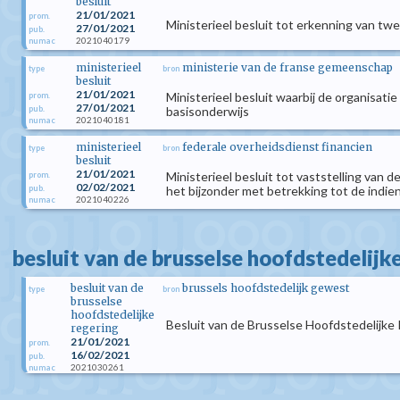
besluit
21/01/2021
prom.
Ministerieel besluit tot erkenning van t
27/01/2021
pub.
2021040179
numac
ministerieel
ministerie van de franse gemeenschap
type
bron
besluit
21/01/2021
Ministerieel besluit waarbij de organisa
prom.
27/01/2021
pub.
basisonderwijs
2021040181
numac
ministerieel
federale overheidsdienst financien
type
bron
besluit
21/01/2021
Ministerieel besluit tot vaststelling van
prom.
02/02/2021
pub.
het bijzonder met betrekking tot de indi
2021040226
numac
besluit van de brusselse hoofdstedelijk
besluit van de
brussels hoofdstedelijk gewest
type
bron
brusselse
hoofdstedelijke
Besluit van de Brusselse Hoofdstedelijke R
regering
21/01/2021
prom.
16/02/2021
pub.
2021030261
numac