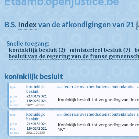
Etaamb.openjustice.be
B.S.
Index
van de afkondigingen van 21
Snelle toegang:
koninklijk besluit (2)
ministerieel besluit (7)
b
besluit van de regering van de franse gemeensch
koninklijk besluit
koninklijk
federale overheidsdienst buitenlandse 
type
bron
besluit
21/01/2021
prom.
Koninklijk besluit tot vergoeding van de
18/02/2021
pub.
2021020251
numac
koninklijk
federale overheidsdienst buitenlandse 
type
bron
besluit
21/01/2021
Koninklijk besluit tot vergoeding van de
prom.
18/02/2021
pub.
NV"
2021020255
numac