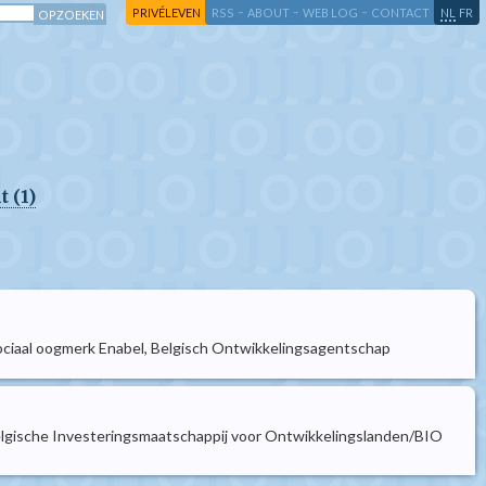
-
-
-
-
PRIVÉLEVEN
RSS
ABOUT
WEB LOG
CONTACT
NL
FR
 (1)
sociaal oogmerk Enabel, Belgisch Ontwikkelingsagentschap
"Belgische Investeringsmaatschappij voor Ontwikkelingslanden/BIO