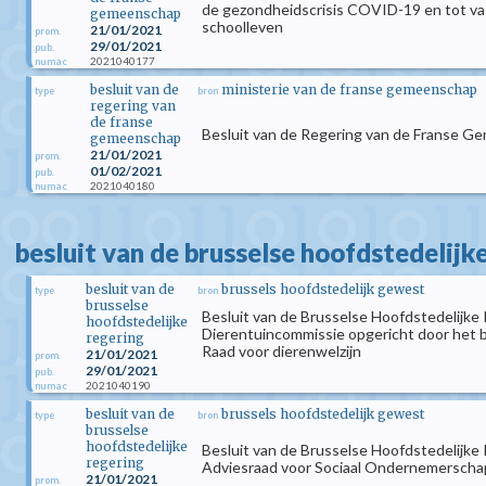
de gezondheidscrisis COVID-19 en tot vas
gemeenschap
schoolleven
21/01/2021
prom.
29/01/2021
pub.
2021040177
numac
besluit van de
ministerie van de franse gemeenschap
type
bron
regering van
de franse
Besluit van de Regering van de Franse Ge
gemeenschap
21/01/2021
prom.
01/02/2021
pub.
2021040180
numac
besluit van de brusselse hoofdstedelijk
besluit van de
brussels hoofdstedelijk gewest
type
bron
brusselse
Besluit van de Brusselse Hoofdstedelijke
hoofdstedelijke
Dierentuincommissie opgericht door het b
regering
Raad voor dierenwelzijn
21/01/2021
prom.
29/01/2021
pub.
2021040190
numac
besluit van de
brussels hoofdstedelijk gewest
type
bron
brusselse
hoofdstedelijke
Besluit van de Brusselse Hoofdstedelijke 
regering
Adviesraad voor Sociaal Ondernemerscha
21/01/2021
prom.