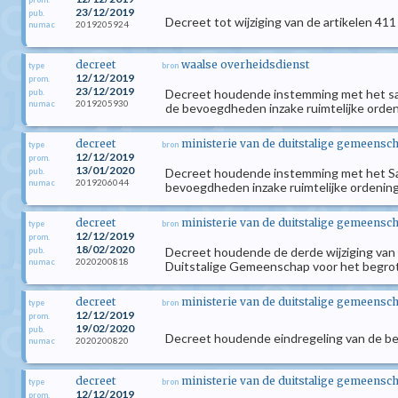
23/12/2019
pub.
Decreet tot wijziging van de artikelen 41
2019205924
numac
decreet
waalse overheidsdienst
type
bron
12/12/2019
prom.
23/12/2019
Decreet houdende instemming met het sa
pub.
2019205930
numac
de bevoegdheden inzake ruimtelijke orde
decreet
ministerie van de duitstalige gemeensc
type
bron
12/12/2019
prom.
13/01/2020
Decreet houdende instemming met het Sa
pub.
2019206044
numac
bevoegdheden inzake ruimtelijke ordenin
decreet
ministerie van de duitstalige gemeensc
type
bron
12/12/2019
prom.
18/02/2020
Decreet houdende de derde wijziging van
pub.
2020200818
numac
Duitstalige Gemeenschap voor het begrot
decreet
ministerie van de duitstalige gemeensc
type
bron
12/12/2019
prom.
19/02/2020
pub.
Decreet houdende eindregeling van de be
2020200820
numac
decreet
ministerie van de duitstalige gemeensc
type
bron
12/12/2019
prom.