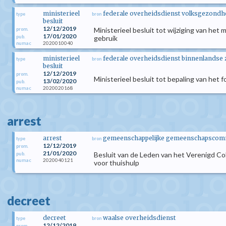
ministerieel
federale overheidsdienst volksgezondhei
type
bron
besluit
12/12/2019
Ministerieel besluit tot wijziging van he
prom.
17/01/2020
pub.
gebruik
2020010040
numac
ministerieel
federale overheidsdienst binnenlandse
type
bron
besluit
12/12/2019
prom.
Ministerieel besluit tot bepaling van het 
13/02/2020
pub.
2020020168
numac
arrest
arrest
gemeenschappelijke gemeenschapscomm
type
bron
12/12/2019
prom.
21/01/2020
Besluit van de Leden van het Verenigd Col
pub.
2020040121
numac
voor thuishulp
decreet
decreet
waalse overheidsdienst
type
bron
12/12/2019
prom.