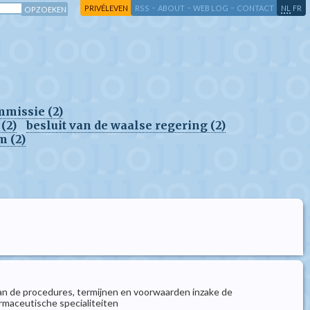
-
-
-
-
PRIVÉLEVEN
RSS
ABOUT
WEB LOG
CONTACT
NL
FR
missie (2)
(2)
besluit van de waalse regering (2)
m (2)
ng van de procedures, termijnen en voorwaarden inzake de
rmaceutische specialiteiten