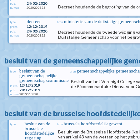
24/02/2020
pub.
Decreet houdende de begroting van de on
2020200823
numac
decreet
ministerie van de duitstalige gemeensc
type
bron
12/12/2019
prom.
24/02/2020
Decreet houdende de tweede wijziging va
pub.
2020200822
numac
Duitstalige Gemeenschap voor het begrot
besluit van de gemeenschappelijke ge
besluit van de
gemeenschappelijke gemeenschap
type
bron
gemeenschappelijke
gemeenschapscommissie
Besluit van het Verenigd College
12/12/2019
prom.
de Bicommunautaire Dienst voor Ge
20/12/2019
pub.
2019015820
numac
besluit van de brusselse hoofdstedelijk
besluit van de
brussels hoofdstedelijk gewest
type
bron
brusselse
Besluit van de Brusselse Hoofdstedelijke 
hoofdstedelijke
van artikel 43 van de wetten op het gebru
regering