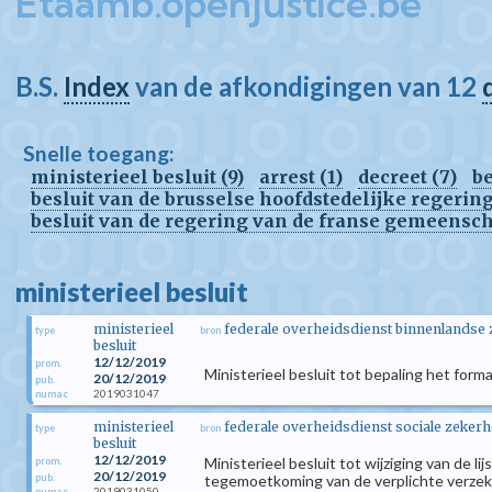
Etaamb.openjustice.be
B.S.
Index
van de afkondigingen van 12
Snelle toegang:
ministerieel besluit (9)
arrest (1)
decreet (7)
b
besluit van de brusselse hoofdstedelijke regering
besluit van de regering van de franse gemeensch
ministerieel besluit
ministerieel
federale overheidsdienst binnenlandse
type
bron
besluit
12/12/2019
prom.
Ministerieel besluit tot bepaling het form
20/12/2019
pub.
2019031047
numac
ministerieel
federale overheidsdienst sociale zekerh
type
bron
besluit
12/12/2019
Ministerieel besluit tot wijziging van de l
prom.
20/12/2019
pub.
tegemoetkoming van de verplichte verzeke
2019031050
numac