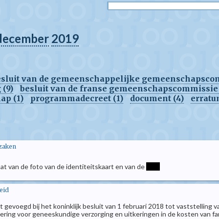
december
2019
esluit van de gemeenschappelijke gemeenschapscom
 (9)
besluit van de franse gemeenschapscommissie 
ap (1)
programmadecreet (1)
document (4)
erratu
 zaken
aat van de foto van de identiteitskaart en van de
****
eid
ijst gevoegd bij het koninklijk besluit van 1 februari 2018 tot vaststelli
ring voor geneeskundige verzorging en uitkeringen in de kosten van fa