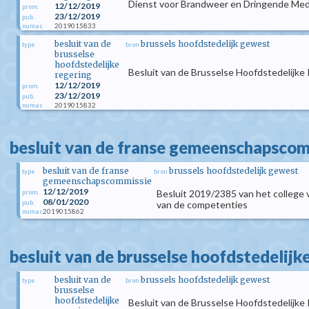
Dienst voor Brandweer en Dringende Medi
12/12/2019
prom.
23/12/2019
pub.
2019015833
numac
besluit van de
brussels hoofdstedelijk gewest
type
bron
brusselse
hoofdstedelijke
Besluit van de Brusselse Hoofdstedelijke
regering
12/12/2019
prom.
23/12/2019
pub.
2019015832
numac
besluit van de franse gemeenschapsco
besluit van de franse
brussels hoofdstedelijk gewest
type
bron
gemeenschapscommissie
12/12/2019
Besluit 2019/2385 van het college
prom.
08/01/2020
pub.
van de competenties
2019015862
numac
besluit van de brusselse hoofdstedelijk
besluit van de
brussels hoofdstedelijk gewest
type
bron
brusselse
hoofdstedelijke
Besluit van de Brusselse Hoofdstedelijke 