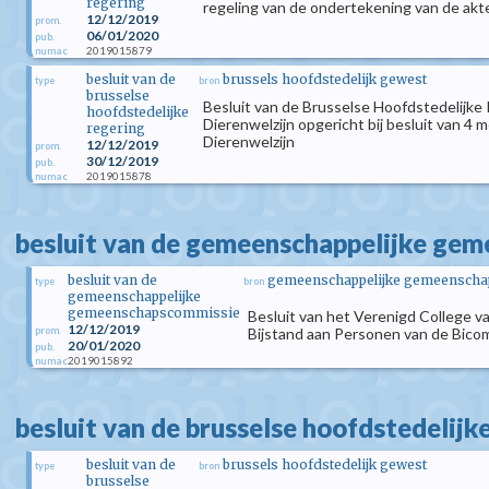
regering
regeling van de ondertekening van de akt
12/12/2019
prom.
06/01/2020
pub.
2019015879
numac
besluit van de
brussels hoofdstedelijk gewest
type
bron
brusselse
Besluit van de Brusselse Hoofdstedelijke
hoofdstedelijke
Dierenwelzijn opgericht bij besluit van 4
regering
Dierenwelzijn
12/12/2019
prom.
30/12/2019
pub.
2019015878
numac
besluit van de gemeenschappelijke ge
besluit van de
gemeenschappelijke gemeenschap
type
bron
gemeenschappelijke
gemeenschapscommissie
Besluit van het Verenigd College
12/12/2019
prom.
Bijstand aan Personen van de Bico
20/01/2020
pub.
2019015892
numac
besluit van de brusselse hoofdstedelijk
besluit van de
brussels hoofdstedelijk gewest
type
bron
brusselse