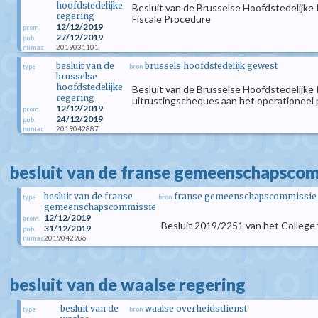
hoofdstedelijke
Besluit van de Brusselse Hoofdstedelijke 
regering
Fiscale Procedure
12/12/2019
prom.
27/12/2019
pub.
2019031101
numac
besluit van de
brussels hoofdstedelijk gewest
type
bron
brusselse
hoofdstedelijke
Besluit van de Brusselse Hoofdstedelijke
regering
uitrustingscheques aan het operationeel
12/12/2019
prom.
24/12/2019
pub.
2019042887
numac
besluit van de franse gemeenschapsco
besluit van de franse
franse gemeenschapscommissie va
type
bron
gemeenschapscommissie
12/12/2019
prom.
Besluit 2019/2251 van het College
31/12/2019
pub.
2019042986
numac
besluit van de waalse regering
besluit van de
waalse overheidsdienst
type
bron