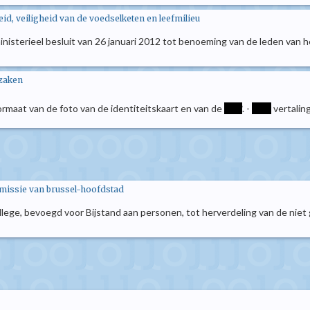
d, veiligheid van de voedselketen en leefmilieu
t ministerieel besluit van 26 januari 2012 tot benoeming van de leden v
 zaken
formaat van de foto van de identiteitskaart en van de
****
. -
****
vertalin
issie van brussel-hoofdstad
lege, bevoegd voor Bijstand aan personen, tot herverdeling van de niet