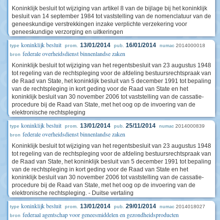
Koninklijk besluit tot wijziging van artikel 8 van de bijlage bij het koninklijk
besluit van 14 september 1984 tot vaststelling van de nomenclatuur van de
geneeskundige verstrekkingen inzake verplichte verzekering voor
geneeskundige verzorging en uitkeringen
koninklijk besluit
13/01/2014
16/01/2014
2014000018
type
prom.
pub.
numac
federale overheidsdienst binnenlandse zaken
bron
Koninklijk besluit tot wijziging van het regentsbesluit van 23 augustus 1948
tot regeling van de rechtspleging voor de afdeling bestuursrechtspraak van
de Raad van State, het koninklijk besluit van 5 december 1991 tot bepaling
van de rechtspleging in kort geding voor de Raad van State en het
koninklijk besluit van 30 november 2006 tot vaststelling van de cassatie-
procedure bij de Raad van State, met het oog op de invoering van de
elektronische rechtspleging
koninklijk besluit
13/01/2014
25/11/2014
2014000839
type
prom.
pub.
numac
federale overheidsdienst binnenlandse zaken
bron
Koninklijk besluit tot wijziging van het regentsbesluit van 23 augustus 1948
tot regeling van de rechtspleging voor de afdeling bestuursrechtspraak van
de Raad van State, het koninklijk besluit van 5 december 1991 tot bepaling
van de rechtspleging in kort geding voor de Raad van State en het
koninklijk besluit van 30 november 2006 tot vaststelling van de cassatie-
procedure bij de Raad van State, met het oog op de invoering van de
elektronische rechtspleging. - Duitse vertaling
koninklijk besluit
13/01/2014
29/01/2014
2014018027
type
prom.
pub.
numac
federaal agentschap voor geneesmiddelen en gezondheidsproducten
bron