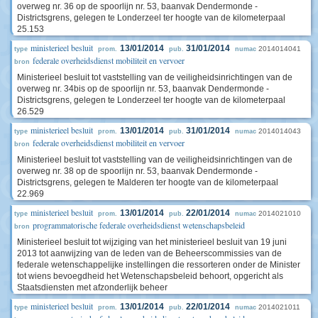
overweg nr. 36 op de spoorlijn nr. 53, baanvak Dendermonde -
Districtsgrens, gelegen te Londerzeel ter hoogte van de kilometerpaal
25.153
ministerieel besluit
13/01/2014
31/01/2014
2014014041
type
prom.
pub.
numac
federale overheidsdienst mobiliteit en vervoer
bron
Ministerieel besluit tot vaststelling van de veiligheidsinrichtingen van de
overweg nr. 34bis op de spoorlijn nr. 53, baanvak Dendermonde -
Districtsgrens, gelegen te Londerzeel ter hoogte van de kilometerpaal
26.529
ministerieel besluit
13/01/2014
31/01/2014
2014014043
type
prom.
pub.
numac
federale overheidsdienst mobiliteit en vervoer
bron
Ministerieel besluit tot vaststelling van de veiligheidsinrichtingen van de
overweg nr. 38 op de spoorlijn nr. 53, baanvak Dendermonde -
Districtsgrens, gelegen te Malderen ter hoogte van de kilometerpaal
22.969
ministerieel besluit
13/01/2014
22/01/2014
2014021010
type
prom.
pub.
numac
programmatorische federale overheidsdienst wetenschapsbeleid
bron
Ministerieel besluit tot wijziging van het ministerieel besluit van 19 juni
2013 tot aanwijzing van de leden van de Beheerscommissies van de
federale wetenschappelijke instellingen die ressorteren onder de Minister
tot wiens bevoegdheid het Wetenschapsbeleid behoort, opgericht als
Staatsdiensten met afzonderlijk beheer
ministerieel besluit
13/01/2014
22/01/2014
2014021011
type
prom.
pub.
numac