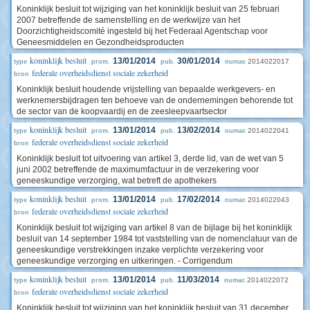
Koninklijk besluit tot wijziging van het koninklijk besluit van 25 februari
2007 betreffende de samenstelling en de werkwijze van het
Doorzichtigheidscomité ingesteld bij het Federaal Agentschap voor
Geneesmiddelen en Gezondheidsproducten
koninklijk besluit
13/01/2014
30/01/2014
2014022017
type
prom.
pub.
numac
federale overheidsdienst sociale zekerheid
bron
Koninklijk besluit houdende vrijstelling van bepaalde werkgevers- en
werknemersbijdragen ten behoeve van de ondernemingen behorende tot
de sector van de koopvaardij en de zeesleepvaartsector
koninklijk besluit
13/01/2014
13/02/2014
2014022041
type
prom.
pub.
numac
federale overheidsdienst sociale zekerheid
bron
Koninklijk besluit tot uitvoering van artikel 3, derde lid, van de wet van 5
juni 2002 betreffende de maximumfactuur in de verzekering voor
geneeskundige verzorging, wat betreft de apothekers
koninklijk besluit
13/01/2014
17/02/2014
2014022043
type
prom.
pub.
numac
federale overheidsdienst sociale zekerheid
bron
Koninklijk besluit tot wijziging van artikel 8 van de bijlage bij het koninklijk
besluit van 14 september 1984 tot vaststelling van de nomenclatuur van de
geneeskundige verstrekkingen inzake verplichte verzekering voor
geneeskundige verzorging en uitkeringen. - Corrigendum
koninklijk besluit
13/01/2014
11/03/2014
2014022072
type
prom.
pub.
numac
federale overheidsdienst sociale zekerheid
bron
Koninklijk besluit tot wijziging van het koninklijk besluit van 31 december