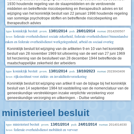
1930 houdende regeling van de slaapmiddelen en de verdovende
middelen en betreffende risicobeperking en therapeutisch advies en tot
wijziging van het koninklijk besluit van 22 januari 1998 houdende regeling
van sommige psychotrope stoffen en betreffende risicobeperking en
therapeutisch advies
koninklijk besluit
13/01/2014
28/01/2014
2014200507
type
prom.
pub.
numac
federale overheidsdienst sociale zekerheid, federale overheidsdienst binnenlandse
bron
zaken en federale overheidsdienst werkgelegenheid, arbeid en sociaal overleg
Koninklijk besluit tot wijziging van de artikelen 9 en 10 van het koninklijk
besluit van 28 november 1969 tot uitvoering van de wet van 27 juni 1969
tot herziening van de besluitwet van 28 december 1944 betreffende de
maatschappelijke zekerheid der arbeiders
koninklijk besluit
13/01/2014
18/10/2023
2023043406
type
prom.
pub.
numac
rijksinstituut voor ziekte- en invaliditeitsverzekering
bron
Koninklijk besluit tot wijziging van artikel 8 van de bijlage bij het koninklijk
besluit van 14 september 1984 tot vaststelling van de nomenclatuur van de
geneeskundige verstrekkingen inzake verplichte verzekering voor
geneeskundige verzorging en uitkeringen. - Duitse vertaling
ministerieel besluit
ministerieel besluit
13/01/2014
24/01/2014
2014014030
type
prom.
pub.
numac
federale overheidsdienst mobiliteit en vervoer
bron