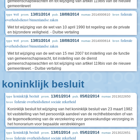
gemeenschapswachten en tot wijziging van artikel 119bis van de nieuwe
gemeentewet
wet
federale
13/01/2014
18/08/2014
2014000610
type
prom.
pub.
numac
bron
overheidsdienst binnenlandse zaken
Wet tot wijziging van de wet van 10 april 1990 tot regeling van de private
en bijzondere veiligheid. - Duitse vertaling
wet
federale
13/01/2014
18/08/2014
2014000614
type
prom.
pub.
numac
bron
overheidsdienst binnenlandse zaken
Wet tot wijziging van de wet van 15 mei 2007 tot instelling van de functie
van gemeenschapswacht, tot instelling van de dienst
gemeenschapswachten en tot wijziging van artikel 119bis van de nieuwe
gemeentewet. - Duitse vertaling
koninklijk besluit
koninklijk besluit
13/01/2014
05/02/2014
2013022650
type
prom.
pub.
numac
federale overheidsdienst sociale zekerheid
bron
Koninklijk besluit tot wijziging van het koninklijk besluit van 23 maart 1982
tot vaststelling van het persoonlijk aandeel van de rechthebbenden of van
de tegemoetkoming van de verzekering voor geneeskundige verzorging in
het honorarium voor bepaalde verstrekkingen
koninklijk besluit
13/01/2014
05/02/2014
2013022651
type
prom.
pub.
numac
federale overheidsdienst sociale zekerheid
bron