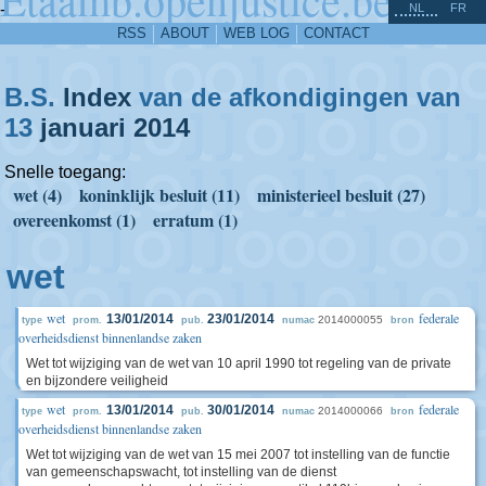
^
-
NL
FR
RSS
ABOUT
WEB LOG
CONTACT
B.S.
Index
van de afkondigingen van
13
januari
2014
Snelle toegang:
wet (4)
koninklijk besluit (11)
ministerieel besluit (27)
overeenkomst (1)
erratum (1)
wet
wet
federale
13/01/2014
23/01/2014
2014000055
type
prom.
pub.
numac
bron
overheidsdienst binnenlandse zaken
Wet tot wijziging van de wet van 10 april 1990 tot regeling van de private
en bijzondere veiligheid
wet
federale
13/01/2014
30/01/2014
2014000066
type
prom.
pub.
numac
bron
overheidsdienst binnenlandse zaken
Wet tot wijziging van de wet van 15 mei 2007 tot instelling van de functie
van gemeenschapswacht, tot instelling van de dienst