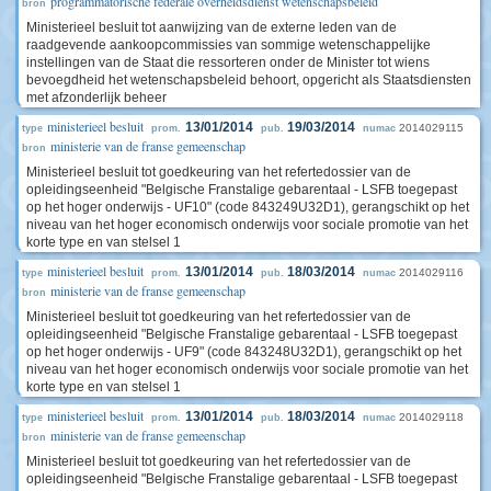
programmatorische federale overheidsdienst wetenschapsbeleid
bron
Ministerieel besluit tot aanwijzing van de externe leden van de
raadgevende aankoopcommissies van sommige wetenschappelijke
instellingen van de Staat die ressorteren onder de Minister tot wiens
bevoegdheid het wetenschapsbeleid behoort, opgericht als Staatsdiensten
met afzonderlijk beheer
ministerieel besluit
13/01/2014
19/03/2014
2014029115
type
prom.
pub.
numac
ministerie van de franse gemeenschap
bron
Ministerieel besluit tot goedkeuring van het refertedossier van de
opleidingseenheid "Belgische Franstalige gebarentaal - LSFB toegepast
op het hoger onderwijs - UF10" (code 843249U32D1), gerangschikt op het
niveau van het hoger economisch onderwijs voor sociale promotie van het
korte type en van stelsel 1
ministerieel besluit
13/01/2014
18/03/2014
2014029116
type
prom.
pub.
numac
ministerie van de franse gemeenschap
bron
Ministerieel besluit tot goedkeuring van het refertedossier van de
opleidingseenheid "Belgische Franstalige gebarentaal - LSFB toegepast
op het hoger onderwijs - UF9" (code 843248U32D1), gerangschikt op het
niveau van het hoger economisch onderwijs voor sociale promotie van het
korte type en van stelsel 1
ministerieel besluit
13/01/2014
18/03/2014
2014029118
type
prom.
pub.
numac
ministerie van de franse gemeenschap
bron
Ministerieel besluit tot goedkeuring van het refertedossier van de
opleidingseenheid "Belgische Franstalige gebarentaal - LSFB toegepast