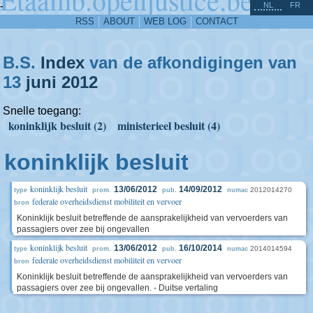
^
-
NL
FR
RSS
ABOUT
WEB LOG
CONTACT
B.S.
Index
van de afkondigingen van
13
juni
2012
Snelle toegang:
koninklijk besluit (2)
ministerieel besluit (4)
koninklijk besluit
koninklijk besluit
13/06/2012
14/09/2012
2012014270
type
prom.
pub.
numac
federale overheidsdienst mobiliteit en vervoer
bron
Koninklijk besluit betreffende de aansprakelijkheid van vervoerders van
passagiers over zee bij ongevallen
koninklijk besluit
13/06/2012
16/10/2014
2014014594
type
prom.
pub.
numac
federale overheidsdienst mobiliteit en vervoer
bron
Koninklijk besluit betreffende de aansprakelijkheid van vervoerders van
passagiers over zee bij ongevallen. - Duitse vertaling