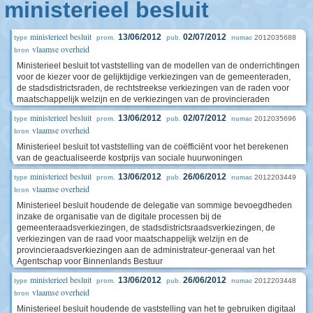
ministerieel besluit
ministerieel besluit
13/06/2012
02/07/2012
2012035688
type
prom.
pub.
numac
vlaamse overheid
bron
Ministerieel besluit tot vaststelling van de modellen van de onderrichtingen
voor de kiezer voor de gelijktijdige verkiezingen van de gemeenteraden,
de stadsdistrictsraden, de rechtstreekse verkiezingen van de raden voor
maatschappelijk welzijn en de verkiezingen van de provincieraden
ministerieel besluit
13/06/2012
02/07/2012
2012035696
type
prom.
pub.
numac
vlaamse overheid
bron
Ministerieel besluit tot vaststelling van de coëfficiënt voor het berekenen
van de geactualiseerde kostprijs van sociale huurwoningen
ministerieel besluit
13/06/2012
26/06/2012
2012203449
type
prom.
pub.
numac
vlaamse overheid
bron
Ministerieel besluit houdende de delegatie van sommige bevoegdheden
inzake de organisatie van de digitale processen bij de
gemeenteraadsverkiezingen, de stadsdistrictsraadsverkiezingen, de
verkiezingen van de raad voor maatschappelijk welzijn en de
provincieraadsverkiezingen aan de administrateur-generaal van het
Agentschap voor Binnenlands Bestuur
ministerieel besluit
13/06/2012
26/06/2012
2012203448
type
prom.
pub.
numac
vlaamse overheid
bron
Ministerieel besluit houdende de vaststelling van het te gebruiken digitaal