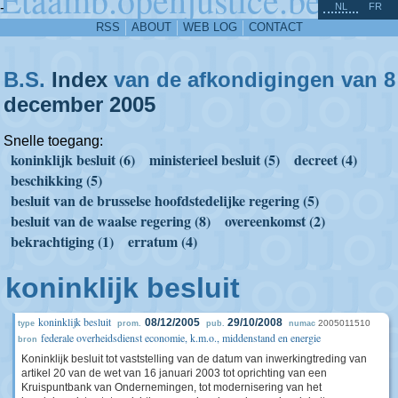
^
-
NL
FR
RSS
ABOUT
WEB LOG
CONTACT
B.S.
Index
van de afkondigingen van 8
december
2005
Snelle toegang:
koninklijk besluit (6)
ministerieel besluit (5)
decreet (4)
beschikking (5)
besluit van de brusselse hoofdstedelijke regering (5)
besluit van de waalse regering (8)
overeenkomst (2)
bekrachtiging (1)
erratum (4)
koninklijk besluit
koninklijk besluit
08/12/2005
29/10/2008
2005011510
type
prom.
pub.
numac
federale overheidsdienst economie, k.m.o., middenstand en energie
bron
Koninklijk besluit tot vaststelling van de datum van inwerkingtreding van
artikel 20 van de wet van 16 januari 2003 tot oprichting van een
Kruispuntbank van Ondernemingen, tot modernisering van het