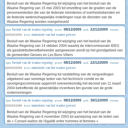
Besluit van de Waalse Regering tot wijziging van het besluit van de
Waalse Regering van 15 mei 2003 tot omzetting van de graden van de
personeelsleden die van de federale ministeries of overheidsdiensten en
de federale wetenschappelijke instellingen naar de diensten van de
Waalse Regering worden overgeheveld
besluit van de waalse regering
08/12/2005
22/12/2005
type
prom.
pub.
numac
ministerie van het waalse gewest
2005203350
bron
Besluit van de Waalse Regering tot wijziging van het besluit van de
Waalse Regering van 14 oktober 2004 waarbij de intercommunale IDEG
als gasdistributienetbeheerder aangewezen wordt op het grondgebied van
de gemeenten Gesves en Les Bons Villers
besluit van de waalse regering
08/12/2005
22/12/2005
type
prom.
pub.
numac
ministerie van het waalse gewest
2005203359
bron
Besluit van de Waalse Regering tot vaststelling van de vergoedingen
uitgekeerd aan sommige leden van het technisch comité en de
opvolgingscommissie opgericht overeenkomstig het decreet van 11 maart
2004 betreffende de gewestelijke incentives ten gunste van de grote
ondernemingen
besluit van de waalse regering
08/12/2005
30/12/2005
type
prom.
pub.
numac
ministerie van het waalse gewest
2005203399
bron
Besluit van de Waalse Regering tot wijziging van het besluit van de
Waalse Regering van 6 november 2003 tot aanwijzing van de leden van
de « Conseil wallon de l'égalité entre hommes et femmes »