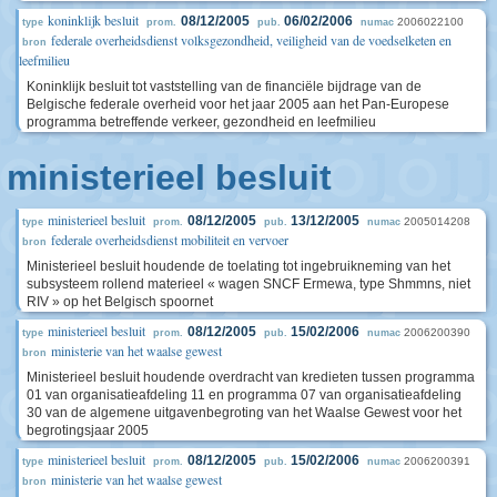
koninklijk besluit
08/12/2005
06/02/2006
2006022100
type
prom.
pub.
numac
federale overheidsdienst volksgezondheid, veiligheid van de voedselketen en
bron
leefmilieu
Koninklijk besluit tot vaststelling van de financiële bijdrage van de
Belgische federale overheid voor het jaar 2005 aan het Pan-Europese
programma betreffende verkeer, gezondheid en leefmilieu
ministerieel besluit
ministerieel besluit
08/12/2005
13/12/2005
2005014208
type
prom.
pub.
numac
federale overheidsdienst mobiliteit en vervoer
bron
Ministerieel besluit houdende de toelating tot ingebruikneming van het
subsysteem rollend materieel « wagen SNCF Ermewa, type Shmmns, niet
RIV » op het Belgisch spoornet
ministerieel besluit
08/12/2005
15/02/2006
2006200390
type
prom.
pub.
numac
ministerie van het waalse gewest
bron
Ministerieel besluit houdende overdracht van kredieten tussen programma
01 van organisatieafdeling 11 en programma 07 van organisatieafdeling
30 van de algemene uitgavenbegroting van het Waalse Gewest voor het
begrotingsjaar 2005
ministerieel besluit
08/12/2005
15/02/2006
2006200391
type
prom.
pub.
numac
ministerie van het waalse gewest
bron