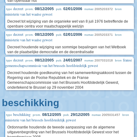
van openbaar nut
decreet
08/12/2005
02/01/2006
2005203372
type
prom.
pub.
numac
bron
ministerie van het waalse gewest
Decreet tot wijziging van de organieke wet van 8 juli 1976 betreffende de
openbare centra voor maatschappelijk welzijn
decreet
08/12/2005
02/01/2006
2005203371
type
prom.
pub.
numac
bron
ministerie van het waalse gewest
Decreet houdende wijziging van sommige bepalingen van het Wetboek
van de plaatselijke democratie en de decentralisatie
decreet
franse
08/12/2005
24/01/2007
2007031018
type
prom.
pub.
numac
bron
gemeenschapscommissie van het brussels hoofdstedelijk gewest
Decreet houdende goedkeuring van het samenwerkingsakkoord tussen de
Regering van de Poolse Republiek en de Franse
Gemeenschapscommissie van het Brussels Hoofdstedelijk Gewest,
ondertekend te Brussel op 29 november 2004
beschikking
beschikking
08/12/2005
29/12/2005
2005031457
type
prom.
pub.
numac
bron
ministerie van het brussels hoofdstedelijk gewest
Ordonnantie houdende de tweede aanpassing van de algemene
uitgavenbegroting van het Brussels Hoofdstedelijk Gewest voor het