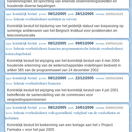
handelsregister, tot oprichting van erkende ondernemingsloketten en
houdende diverse bepalingen
koninklijk besluit
08/12/2005
28/12/2005
2005014225
type
prom.
pub.
numac
federale overheidsdienst mobiliteit en vervoer
bron
Koninklijk besluit tot bijsturing van het geldelijk statuut van toepassing op
sommige ambtenaren van het Belgisch Instituut voor postdiensten en
telecommunicatie
koninklijk besluit
08/12/2005
09/01/2006
2005021181
type
prom.
pub.
numac
federale overheidsdienst financien programmatorische federale overheidsdienst
bron
wetenschapsbeleid
Koninklijk besluit tot wijziging van het koninklijk besluit van 4 mei 2004
houdende erkenning van de wetenschappelijke instellingen bedoeld in
artikel 385 van de programmawet van 24 december 2002
koninklijk besluit
08/12/2005
22/12/2005
2005023084
type
prom.
pub.
numac
federale overheidsdienst financien
bron
Koninklijk besluit tot wijziging van het koninklijk besluit van 4 juli 2001
betreffende de samenstelling van de commissies voor
vergoedingspensioenen
koninklijk besluit
08/12/2005
10/01/2006
2006022006
type
prom.
pub.
numac
federale overheidsdienst volksgezondheid, veiligheid van de voedselketen en
bron
leefmilieu
Koninklijk besluit tot toekenning van een toelage aan het « Project
Farmaka » voor het jaar 2005