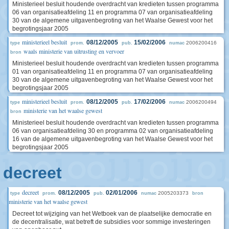
Ministerieel besluit houdende overdracht van kredieten tussen programma
06 van organisatieafdeling 11 en programma 07 van organisatieafdeling
30 van de algemene uitgavenbegroting van het Waalse Gewest voor het
begrotingsjaar 2005
ministerieel besluit
08/12/2005
15/02/2006
2006200416
type
prom.
pub.
numac
waals ministerie van uitrusting en vervoer
bron
Ministerieel besluit houdende overdracht van kredieten tussen programma
01 van organisatieafdeling 11 en programma 07 van organisatieafdeling
30 van de algemene uitgavenbegroting van het Waalse Gewest voor het
begrotingsjaar 2005
ministerieel besluit
08/12/2005
17/02/2006
2006200494
type
prom.
pub.
numac
ministerie van het waalse gewest
bron
Ministerieel besluit houdende overdracht van kredieten tussen programma
06 van organisatieafdeling 30 en programma 02 van organisatieafdeling
16 van de algemene uitgavenbegroting van het Waalse Gewest voor het
begrotingsjaar 2005
decreet
decreet
08/12/2005
02/01/2006
2005203373
type
prom.
pub.
numac
bron
ministerie van het waalse gewest
Decreet tot wijziging van het Wetboek van de plaatselijke democratie en
de decentralisatie, wat betreft de subsidies voor sommige investeringen