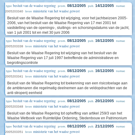
besluit van de waalse regering
08/12/2005
14/12/2005
type
prom.
pub.
numac
ministerie van het waalse gewest
2005203340
bron
Besluit van de Waalse Regering tot wijziging, voor het jachtseizoen 2005-
2006, van het besluit van de Waalse Regering van 17 mei 2001 tot
vaststelling van de openings-, sluitings- en schorsingsdatums van de jacht,
van 1 juli 2001 tot en met 30 juni 2006
besluit van de waalse regering
08/12/2005
16/12/2005
type
prom.
pub.
numac
ministerie van het waalse gewest
2005203338
bron
Besluit van de Waalse Regering tot wijziging van het besluit van de
Waalse Regering van 17 juli 1997 betreffende de administratieve en
begrotingscontrole
besluit van de waalse regering
08/12/2005
16/12/2005
type
prom.
pub.
numac
ministerie van het waalse gewest
2005203341
bron
Besluit van de Waalse Regering tot toekenning van een risicotoelage aan
de ambtenaren die regelmatig deelnemen aan de veldopdrachten van de
anti-stroperij eenheid
besluit van de waalse regering
08/12/2005
20/12/2005
type
prom.
pub.
numac
ministerie van het waalse gewest
2005203348
bron
Besluit van de Waalse Regering tot opheffing van artikel 259/3 van het
Waalse Wetboek van Ruimtelijke Ordening, Stedenbouw en Patrimonium
besluit van de waalse regering
08/12/2005
21/12/2005
type
prom.
pub.
numac
ministerie van het waalse gewest
2005203351
bron