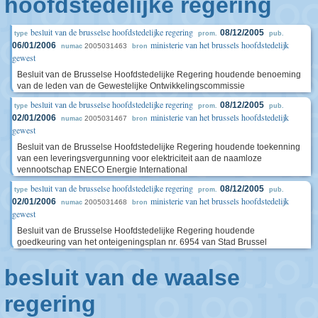
hoofdstedelijke regering
besluit van de brusselse hoofdstedelijke regering
08/12/2005
type
prom.
pub.
ministerie van het brussels hoofdstedelijk
06/01/2006
2005031463
numac
bron
gewest
Besluit van de Brusselse Hoofdstedelijke Regering houdende benoeming
van de leden van de Gewestelijke Ontwikkelingscommissie
besluit van de brusselse hoofdstedelijke regering
08/12/2005
type
prom.
pub.
ministerie van het brussels hoofdstedelijk
02/01/2006
2005031467
numac
bron
gewest
Besluit van de Brusselse Hoofdstedelijke Regering houdende toekenning
van een leveringsvergunning voor elektriciteit aan de naamloze
vennootschap ENECO Energie International
besluit van de brusselse hoofdstedelijke regering
08/12/2005
type
prom.
pub.
ministerie van het brussels hoofdstedelijk
02/01/2006
2005031468
numac
bron
gewest
Besluit van de Brusselse Hoofdstedelijke Regering houdende
goedkeuring van het onteigeningsplan nr. 6954 van Stad Brussel
besluit van de waalse
regering