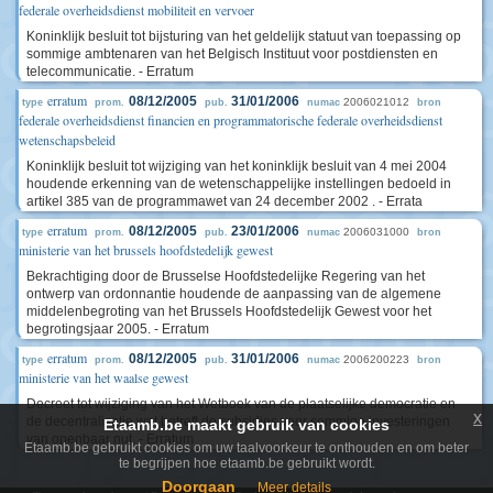
federale overheidsdienst mobiliteit en vervoer
Koninklijk besluit tot bijsturing van het geldelijk statuut van toepassing op
sommige ambtenaren van het Belgisch Instituut voor postdiensten en
telecommunicatie. - Erratum
erratum
08/12/2005
31/01/2006
2006021012
type
prom.
pub.
numac
bron
federale overheidsdienst financien en programmatorische federale overheidsdienst
wetenschapsbeleid
Koninklijk besluit tot wijziging van het koninklijk besluit van 4 mei 2004
houdende erkenning van de wetenschappelijke instellingen bedoeld in
artikel 385 van de programmawet van 24 december 2002 . - Errata
erratum
08/12/2005
23/01/2006
2006031000
type
prom.
pub.
numac
bron
ministerie van het brussels hoofdstedelijk gewest
Bekrachtiging door de Brusselse Hoofdstedelijke Regering van het
ontwerp van ordonnantie houdende de aanpassing van de algemene
middelenbegroting van het Brussels Hoofdstedelijk Gewest voor het
begrotingsjaar 2005. - Erratum
erratum
08/12/2005
31/01/2006
2006200223
type
prom.
pub.
numac
bron
ministerie van het waalse gewest
Decreet tot wijziging van het Wetboek van de plaatselijke democratie en
x
de decentralisatie wat betreft de subsidies voor sommige investeringen
Etaamb.be maakt gebruik van cookies
van openbaar nut. - Erratum
Etaamb.be gebruikt cookies om uw taalvoorkeur te onthouden en om beter
te begrijpen hoe etaamb.be gebruikt wordt.
Doorgaan
Meer details