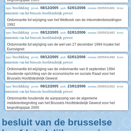
begrotingsjaar 2005
beschikking
08/12/2005
02/01/2006
2005031461
type
prom.
pub.
numac
bron
ministerie van het brussels hoofdstedelijk gewest
Ordonnantie tot wijziging van het Wetboek van de inkomstenbelastingen
1992
beschikking
08/12/2005
02/01/2006
2005031462
type
prom.
pub.
numac
bron
ministerie van het brussels hoofdstedelijk gewest
Ordonnantie tot wijziging van de wet van 27 december 1994 inzake het
Eurovignet
beschikking
08/12/2005
02/01/2006
2005031460
type
prom.
pub.
numac
bron
ministerie van het brussels hoofdstedelijk gewest
Ordonnantie tot wijziging van de ordonnantie van 8 september 1994
houdende oprichting van de economische en sociale Raad voor het
Brussels Hoofdstedelijk Gewest
beschikking
08/12/2005
23/01/2006
2006031002
type
prom.
pub.
numac
bron
ministerie van het brussels hoofdstedelijk gewest
Ordonnantie houdende de aanpassing van de algemene
middelenbegroting van het Brussels Hoofdstedelijk Gewest voor het
begrotingsjaar 2005
besluit van de brusselse