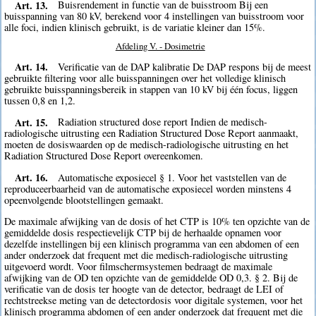
Art. 13.
Buisrendement in functie van de buisstroom Bij een
buisspanning van 80 kV, berekend voor 4 instellingen van buisstroom voor
alle foci, indien klinisch gebruikt, is de variatie kleiner dan 15%.
Afdeling V. - Dosimetrie
Art. 14.
Verificatie van de DAP kalibratie De DAP respons bij de meest
gebruikte filtering voor alle buisspanningen over het volledige klinisch
gebruikte buisspanningsbereik in stappen van 10 kV bij één focus, liggen
tussen 0,8 en 1,2.
Art. 15.
Radiation structured dose report Indien de medisch-
radiologische uitrusting een Radiation Structured Dose Report aanmaakt,
moeten de dosiswaarden op de medisch-radiologische uitrusting en het
Radiation Structured Dose Report overeenkomen.
Art. 16.
Automatische exposiecel § 1. Voor het vaststellen van de
reproduceerbaarheid van de automatische exposiecel worden minstens 4
opeenvolgende blootstellingen gemaakt.
De maximale afwijking van de dosis of het CTP is 10% ten opzichte van de
gemiddelde dosis respectievelijk CTP bij de herhaalde opnamen voor
dezelfde instellingen bij een klinisch programma van een abdomen of een
ander onderzoek dat frequent met die medisch-radiologische uitrusting
uitgevoerd wordt. Voor filmschermsystemen bedraagt de maximale
afwijking van de OD ten opzichte van de gemiddelde OD 0,3. § 2. Bij de
verificatie van de dosis ter hoogte van de detector, bedraagt de LEI of
rechtstreekse meting van de detectordosis voor digitale systemen, voor het
klinisch programma abdomen of een ander onderzoek dat frequent met die