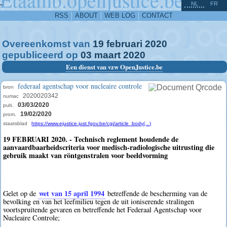
^
-
NL
FR
RSS
ABOUT
WEB LOG
CONTACT
Overeenkomst van
19
februari
2020
gepubliceerd op
03
maart
2020
Een dienst van vzw OpenJustice.be
federaal agentschap voor nucleaire controle
bron
2020020342
numac
03/03/2020
pub.
19/02/2020
prom.
staatsblad
https://www.ejustice.just.fgov.be/cgi/article_body(...)
19 FEBRUARI 2020. - Technisch reglement houdende de
aanvaardbaarheidscriteria voor medisch-radiologische uitrusting die
gebruik maakt van röntgenstralen voor beeldvorming
wet van 15 april 1994
Gelet op de
betreffende de bescherming van de
bevolking en van het leefmilieu tegen de uit ioniserende stralingen
voortspruitende gevaren en betreffende het Federaal Agentschap voor
Nucleaire Controle;