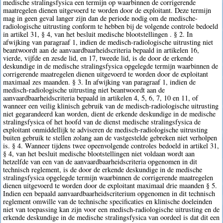
medische stralingsfysica een termijn op waarbinnen de corrigerende
maatregelen dienen uitgevoerd te worden door de exploitant. Deze termijn
mag in geen geval langer zijn dan de periode nodig om de medische-
radiologische uitrusting conform te hebben bij de volgende controle bedoeld
in artikel 31, § 4, van het besluit medische blootstellingen . § 2. In
afwijking van paragraaf 1, indien de medisch-radiologische uitrusting niet
beantwoordt aan de aanvaardbaarheidscriteria bepaald in artikelen 16,
vierde, vijfde en zesde lid, en 17, tweede lid, is de door de erkende
deskundige in de medische stralingsfysica opgelegde termijn waarbinnen de
corrigerende maatregelen dienen uitgevoerd te worden door de exploitant
maximaal zes maanden. § 3. In afwijking van paragraaf 1, indien de
medisch-radiologische uitrusting niet beantwoordt aan de
aanvaardbaarheidscriteria bepaald in artikelen 4, 5, 6, 7, 10 en 11, of
wanneer een veilig klinisch gebruik van de medisch-radiologische uitrusting
niet gegarandeerd kan worden, dient de erkende deskundige in de medische
stralingsfysica of het hoofd van de dienst medische stralingsfysica de
exploitant onmiddellijk te adviseren de medisch-radiologische uitrusting
buiten gebruik te stellen zolang aan de vastgestelde gebreken niet verholpen
is. § 4. Wanneer tijdens twee opeenvolgende controles bedoeld in artikel 31,
§ 4, van het besluit medische blootstellingen niet voldaan wordt aan
hetzelfde van een van de aanvaardbaarheidscriteria opgenomen in dit
technisch reglement, is de door de erkende deskundige in de medische
stralingsfysica opgelegde termijn waarbinnen de corrigerende maatregelen
dienen uitgevoerd te worden door de exploitant maximaal drie maanden § 5.
Indien een bepaald aanvaardbaarheidscriterium opgenomen in dit technisch
reglement omwille van de technische specificaties en klinische doeleinden
niet van toepassing kan zijn voor een medisch-radiologische uitrusting en de
erkende deskundige in de medische stralingsfysica van oordeel is dat dit een