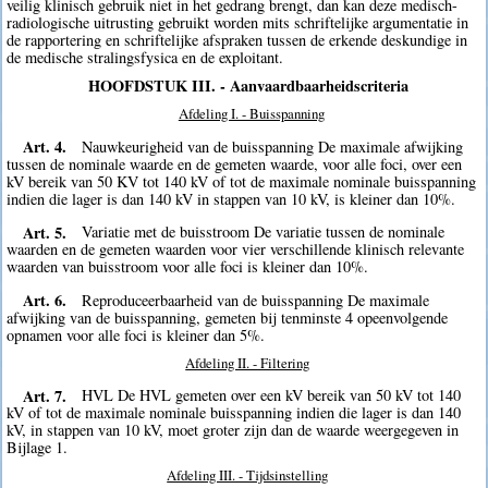
veilig klinisch gebruik niet in het gedrang brengt, dan kan deze medisch-
radiologische uitrusting gebruikt worden mits schriftelijke argumentatie in
de rapportering en schriftelijke afspraken tussen de erkende deskundige in
de medische stralingsfysica en de exploitant.
HOOFDSTUK III. - Aanvaardbaarheidscriteria
Afdeling I. - Buisspanning
Art. 4.
Nauwkeurigheid van de buisspanning De maximale afwijking
tussen de nominale waarde en de gemeten waarde, voor alle foci, over een
kV bereik van 50 KV tot 140 kV of tot de maximale nominale buisspanning
indien die lager is dan 140 kV in stappen van 10 kV, is kleiner dan 10%.
Art. 5.
Variatie met de buisstroom De variatie tussen de nominale
waarden en de gemeten waarden voor vier verschillende klinisch relevante
waarden van buisstroom voor alle foci is kleiner dan 10%.
Art. 6.
Reproduceerbaarheid van de buisspanning De maximale
afwijking van de buisspanning, gemeten bij tenminste 4 opeenvolgende
opnamen voor alle foci is kleiner dan 5%.
Afdeling II. - Filtering
Art. 7.
HVL De HVL gemeten over een kV bereik van 50 kV tot 140
kV of tot de maximale nominale buisspanning indien die lager is dan 140
kV, in stappen van 10 kV, moet groter zijn dan de waarde weergegeven in
Bijlage 1.
Afdeling III. - Tijdsinstelling