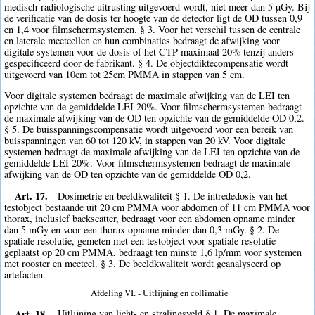
medisch-radiologische uitrusting uitgevoerd wordt, niet meer dan 5 µGy. Bij
de verificatie van de dosis ter hoogte van de detector ligt de OD tussen 0,9
en 1,4 voor filmschermsystemen. § 3. Voor het verschil tussen de centrale
en laterale meetcellen en hun combinaties bedraagt de afwijking voor
digitale systemen voor de dosis of het CTP maximaal 20% tenzij anders
gespecificeerd door de fabrikant. § 4. De objectdiktecompensatie wordt
uitgevoerd van 10cm tot 25cm PMMA in stappen van 5 cm.
Voor digitale systemen bedraagt de maximale afwijking van de LEI ten
opzichte van de gemiddelde LEI 20%. Voor filmschermsystemen bedraagt
de maximale afwijking van de OD ten opzichte van de gemiddelde OD 0,2.
§ 5. De buisspanningscompensatie wordt uitgevoerd voor een bereik van
buisspanningen van 60 tot 120 kV, in stappen van 20 kV. Voor digitale
systemen bedraagt de maximale afwijking van de LEI ten opzichte van de
gemiddelde LEI 20%. Voor filmschermsystemen bedraagt de maximale
afwijking van de OD ten opzichte van de gemiddelde OD 0,2.
Art. 17.
Dosimetrie en beeldkwaliteit § 1. De intrededosis van het
testobject bestaande uit 20 cm PMMA voor abdomen of 11 cm PMMA voor
thorax, inclusief backscatter, bedraagt voor een abdomen opname minder
dan 5 mGy en voor een thorax opname minder dan 0,3 mGy. § 2. De
spatiale resolutie, gemeten met een testobject voor spatiale resolutie
geplaatst op 20 cm PMMA, bedraagt ten minste 1,6 lp/mm voor systemen
met rooster en meetcel. § 3. De beeldkwaliteit wordt geanalyseerd op
artefacten.
Afdeling VI. - Uitlijning en collimatie
Art. 18.
Uitlijning van licht- en stralingsveld § 1. De maximale