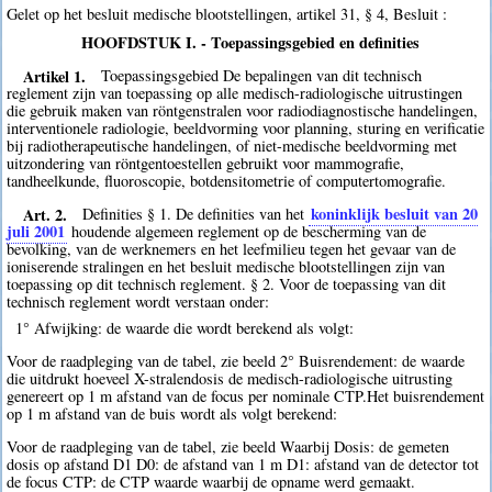
Gelet op het besluit medische blootstellingen, artikel 31, § 4, Besluit :
HOOFDSTUK I. - Toepassingsgebied en definities
Artikel 1.
Toepassingsgebied De bepalingen van dit technisch
reglement zijn van toepassing op alle medisch-radiologische uitrustingen
die gebruik maken van röntgenstralen voor radiodiagnostische handelingen,
interventionele radiologie, beeldvorming voor planning, sturing en verificatie
bij radiotherapeutische handelingen, of niet-medische beeldvorming met
uitzondering van röntgentoestellen gebruikt voor mammografie,
tandheelkunde, fluoroscopie, botdensitometrie of computertomografie.
Art. 2.
koninklijk besluit van 20
Definities § 1. De definities van het
juli 2001
houdende algemeen reglement op de bescherming van de
bevolking, van de werknemers en het leefmilieu tegen het gevaar van de
ioniserende stralingen en het besluit medische blootstellingen zijn van
toepassing op dit technisch reglement. § 2. Voor de toepassing van dit
technisch reglement wordt verstaan onder:
1° Afwijking: de waarde die wordt berekend als volgt:
Voor de raadpleging van de tabel, zie beeld 2° Buisrendement: de waarde
die uitdrukt hoeveel X-stralendosis de medisch-radiologische uitrusting
genereert op 1 m afstand van de focus per nominale CTP.Het buisrendement
op 1 m afstand van de buis wordt als volgt berekend:
Voor de raadpleging van de tabel, zie beeld Waarbij Dosis: de gemeten
dosis op afstand D1 D0: de afstand van 1 m D1: afstand van de detector tot
de focus CTP: de CTP waarde waarbij de opname werd gemaakt.