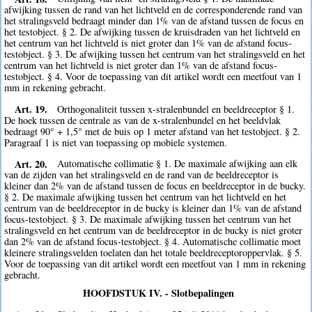
afwijking tussen de rand van het lichtveld en de corresponderende rand van
het stralingsveld bedraagt minder dan 1% van de afstand tussen de focus en
het testobject. § 2. De afwijking tussen de kruisdraden van het lichtveld en
het centrum van het lichtveld is niet groter dan 1% van de afstand focus-
testobject. § 3. De afwijking tussen het centrum van het stralingsveld en het
centrum van het lichtveld is niet groter dan 1% van de afstand focus-
testobject. § 4. Voor de toepassing van dit artikel wordt een meetfout van 1
mm in rekening gebracht.
Art. 19.
Orthogonaliteit tussen x-stralenbundel en beeldreceptor § 1.
De hoek tussen de centrale as van de x-stralenbundel en het beeldvlak
bedraagt 90° + 1,5° met de buis op 1 meter afstand van het testobject. § 2.
Paragraaf 1 is niet van toepassing op mobiele systemen.
Art. 20.
Automatische collimatie § 1. De maximale afwijking aan elk
van de zijden van het stralingsveld en de rand van de beeldreceptor is
kleiner dan 2% van de afstand tussen de focus en beeldreceptor in de bucky.
§ 2. De maximale afwijking tussen het centrum van het lichtveld en het
centrum van de beeldreceptor in de bucky is kleiner dan 1% van de afstand
focus-testobject. § 3. De maximale afwijking tussen het centrum van het
stralingsveld en het centrum van de beeldreceptor in de bucky is niet groter
dan 2% van de afstand focus-testobject. § 4. Automatische collimatie moet
kleinere stralingsvelden toelaten dan het totale beeldreceptoroppervlak. § 5.
Voor de toepassing van dit artikel wordt een meetfout van 1 mm in rekening
gebracht.
HOOFDSTUK IV. - Slotbepalingen