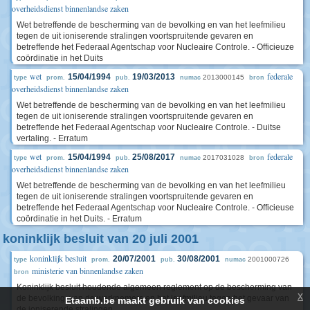
overheidsdienst binnenlandse zaken
Wet betreffende de bescherming van de bevolking en van het leefmilieu
tegen de uit ioniserende stralingen voortspruitende gevaren en
betreffende het Federaal Agentschap voor Nucleaire Controle. - Officieuze
coördinatie in het Duits
wet
federale
15/04/1994
19/03/2013
2013000145
type
prom.
pub.
numac
bron
overheidsdienst binnenlandse zaken
Wet betreffende de bescherming van de bevolking en van het leefmilieu
tegen de uit ioniserende stralingen voortspruitende gevaren en
betreffende het Federaal Agentschap voor Nucleaire Controle. - Duitse
vertaling. - Erratum
wet
federale
15/04/1994
25/08/2017
2017031028
type
prom.
pub.
numac
bron
overheidsdienst binnenlandse zaken
Wet betreffende de bescherming van de bevolking en van het leefmilieu
tegen de uit ioniserende stralingen voortspruitende gevaren en
betreffende het Federaal Agentschap voor Nucleaire Controle. - Officieuse
coördinatie in het Duits. - Erratum
koninklijk besluit van 20 juli 2001
koninklijk besluit
20/07/2001
30/08/2001
2001000726
type
prom.
pub.
numac
ministerie van binnenlandse zaken
bron
Koninklijk besluit houdende algemeen reglement op de bescherming van
x
de bevolking, van de werknemers en het leefmilieu tegen het gevaar van
Etaamb.be maakt gebruik van cookies
de ioniserende stralingen