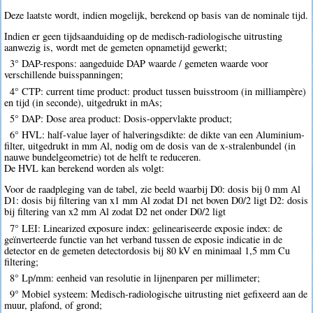
Deze laatste wordt, indien mogelijk, berekend op basis van de nominale tijd.
Indien er geen tijdsaanduiding op de medisch-radiologische uitrusting
aanwezig is, wordt met de gemeten opnametijd gewerkt;
3° DAP-respons: aangeduide DAP waarde / gemeten waarde voor
verschillende buisspanningen;
4° CTP: current time product: product tussen buisstroom (in milliampère)
en tijd (in seconde), uitgedrukt in mAs;
5° DAP: Dose area product: Dosis-oppervlakte product;
6° HVL: half-value layer of halveringsdikte: de dikte van een Aluminium-
filter, uitgedrukt in mm Al, nodig om de dosis van de x-stralenbundel (in
nauwe bundelgeometrie) tot de helft te reduceren.
De HVL kan berekend worden als volgt:
Voor de raadpleging van de tabel, zie beeld waarbij D0: dosis bij 0 mm Al
D1: dosis bij filtering van x1 mm Al zodat D1 net boven D0/2 ligt D2: dosis
bij filtering van x2 mm Al zodat D2 net onder D0/2 ligt
7° LEI: Linearized exposure index: gelineariseerde exposie index: de
geïnverteerde functie van het verband tussen de exposie indicatie in de
detector en de gemeten detectordosis bij 80 kV en minimaal 1,5 mm Cu
filtering;
8° Lp/mm: eenheid van resolutie in lijnenparen per millimeter;
9° Mobiel systeem: Medisch-radiologische uitrusting niet gefixeerd aan de
muur, plafond, of grond;