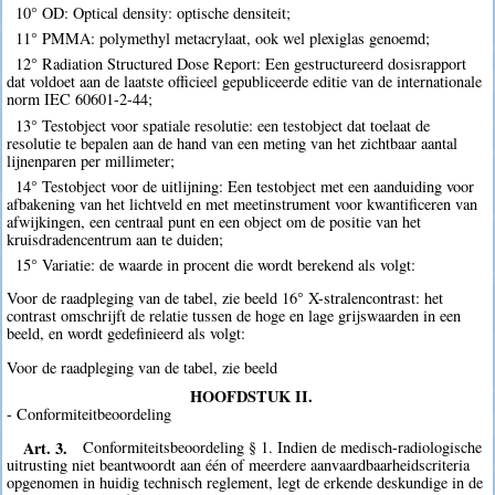
10° OD: Optical density: optische densiteit;
11° PMMA: polymethyl metacrylaat, ook wel plexiglas genoemd;
12° Radiation Structured Dose Report: Een gestructureerd dosisrapport
dat voldoet aan de laatste officieel gepubliceerde editie van de internationale
norm IEC 60601-2-44;
13° Testobject voor spatiale resolutie: een testobject dat toelaat de
resolutie te bepalen aan de hand van een meting van het zichtbaar aantal
lijnenparen per millimeter;
14° Testobject voor de uitlijning: Een testobject met een aanduiding voor
afbakening van het lichtveld en met meetinstrument voor kwantificeren van
afwijkingen, een centraal punt en een object om de positie van het
kruisdradencentrum aan te duiden;
15° Variatie: de waarde in procent die wordt berekend als volgt:
Voor de raadpleging van de tabel, zie beeld 16° X-stralencontrast: het
contrast omschrijft de relatie tussen de hoge en lage grijswaarden in een
beeld, en wordt gedefinieerd als volgt:
Voor de raadpleging van de tabel, zie beeld
HOOFDSTUK II.
- Conformiteitbeoordeling
Art. 3.
Conformiteitsbeoordeling § 1. Indien de medisch-radiologische
uitrusting niet beantwoordt aan één of meerdere aanvaardbaarheidscriteria
opgenomen in huidig technisch reglement, legt de erkende deskundige in de