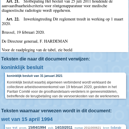
Art. 21.
Slotbepaling Het besluit van 25 juli 2011 houdende de
aanvaardbaarheidscriteria voor röntgenapparatuur voor medische
diagnostische radiologie wordt opgeheven.
Art. 22.
Inwerkingtreding Dit reglement treedt in werking op 1 maart
2020.
Brussel, 19 februari 2020.
De Directeur generaal, F. HARDEMAN
Voor de raadpleging van de tabel, zie beeld
Teksten die naar dit document verwijzen:
koninklijk besluit
koninklijk besluit van 31 januari 2021
Koninklijk besluit waarbij algemeen verbindend wordt verklaard de
collectieve arbeidsovereenkomst van 19 februari 2020, gesloten in het
Paritair Comité voor de groothandelaars-verdelers in geneesmiddelen,
betreffende de terugbetaling van de vervoerskosten van de werknemers
Teksten waarnaar verwezen wordt in dit document:
wet van 15 april 1994
wet
federale
15/04/1994
14/10/2011
2011000621
type
prom.
pub.
numac
bron