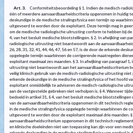
Art. 3.
Conformiteitsbeoordeling § 1. Indien de medisch-radiol
één of meerdere aanvaardbaarheidscriteria opgenomen in huidig t
deskundige in de medische stralingsfysica een termijn op waarbin
uitgevoerd te worden door de exploitant. Deze termijn mag in geen 
om de medische-radiologische uitrusting conform te hebben bij de v
4, van het besluit medische blootstellingen. § 2. In afwijking van pa
radiologische uitrusting niet beantwoordt aan de aanvaardbaarheidscr
26, 28, 31, 32, 41, 44, 46, 47, 56 en 57, is de door de erkende desk
opgelegde termijn waarbinnen de corrigerende maatregelen diene
exploitant maximaal zes maanden. § 3. In afwijking van paragraaf 1,
uitrusting niet beantwoordt aan het aanvaardbaarheidscriterium bep
veilig klinisch gebruik van de medisch-radiologische uitrusting ni
erkende deskundige in de medische stralingsfysica of het hoofd va
exploitant onmiddellijk te adviseren de medisch-radiologische uitru
aan de vastgestelde gebreken niet verholpen is. § 4. Wanneer tij
bedoeld in artikel 31, § 4, van het besluit medische blootstellinge
van de aanvaardbaarheidscriteria opgenomen in dit technisch regl
in de medische stralingsfysica opgelegde termijn waarbinnen de c
uitgevoerd te worden door de exploitant maximaal drie maanden. § 
aanvaardbaarheidscriterium opgenomen in dit technisch reglement 
en klinische doeleinden niet van toepassing kan zijn voor een medi
erkende deskundige in de medische stralingsfysica van oordeel is dat