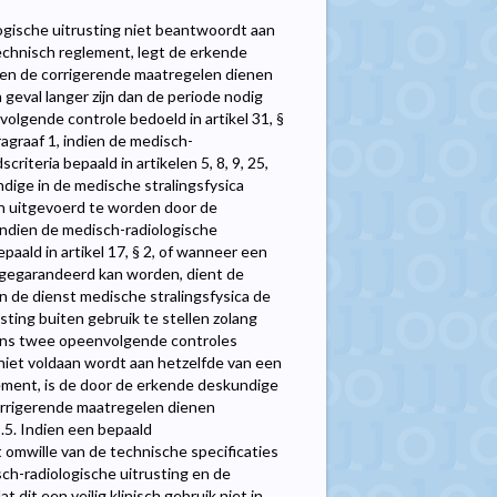
ogische uitrusting niet beantwoordt aan
echnisch reglement, legt de erkende
nen de corrigerende maatregelen dienen
geval langer zijn dan de periode nodig
olgende controle bedoeld in artikel 31, §
ragraaf 1, indien de medisch-
iteria bepaald in artikelen 5, 8, 9, 25,
undige in de medische stralingsfysica
n uitgevoerd te worden door de
 indien de medisch-radiologische
aald in artikel 17, § 2, of wanneer een
et gegarandeerd kan worden, dient de
n de dienst medische stralingsfysica de
sting buiten gebruik te stellen zolang
dens twee opeenvolgende controles
n niet voldaan wordt aan hetzelfde van een
ement, is de door de erkende deskundige
orrigerende maatregelen dienen
.5. Indien een bepaald
omwille van de technische specificaties
sch-radiologische uitrusting en de
 dit een veilig klinisch gebruik niet in