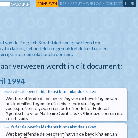
-
-
-
-
PRIVÉLEVEN
RSS
ABOUT
WEB LOG
CONTACT
NL
FR
ud van de Belgisch Staatsblad aan gesorteerd op
icatiedatum, behandeld om gemakkelijk leesbaar en
verrijkt met een relationele context.
aar verwezen wordt in dit document:
ril 1994
federale overheidsdienst binnenlandse zaken
bron
Wet betreffende de bescherming van de bevolking en van
het leefmilieu tegen de uit ioniserende stralingen
voortspruitende gevaren en betreffende het Federaal
Agentschap voor Nucleaire Controle. - Officieuze coördinatie
in het Duits
federale overheidsdienst binnenlandse zaken
bron
Wet betreffende de bescherming van de bevolking en van