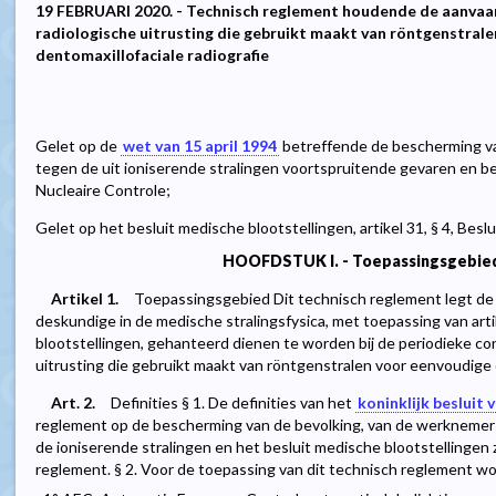
19 FEBRUARI 2020. - Technisch reglement houdende de aanvaa
radiologische uitrusting die gebruikt maakt van röntgenstral
dentomaxillofaciale radiografie
Gelet op de
wet van 15 april 1994
betreffende de bescherming van
tegen de uit ioniserende stralingen voortspruitende gevaren en 
Nucleaire Controle;
Gelet op het besluit medische blootstellingen, artikel 31, § 4, Beslui
HOOFDSTUK I. - Toepassingsgebied 
Artikel 1.
Toepassingsgebied Dit technisch reglement legt de c
deskundige in de medische stralingsfysica, met toepassing van artik
blootstellingen, gehanteerd dienen te worden bij de periodieke co
uitrusting die gebruikt maakt van röntgenstralen voor eenvoudige d
Art. 2.
Definities § 1. De definities van het
koninklijk besluit v
reglement op de bescherming van de bevolking, van de werknemers
de ioniserende stralingen en het besluit medische blootstellingen 
reglement. § 2. Voor de toepassing van dit technisch reglement w