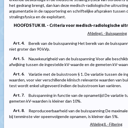
het gedrang brengt, dan kan deze medisch-radiologische uitrusting
argumentatie in de rapportering en schriftelijke afspraken tusse
stralingsfysica en de exploitant.
HOOFDSTUK III. - Criteria voor medisch-radiologische uitr
Afdeling I. - Buisspanning
Art. 4.
Bereik van de buisspanning Het bereik van de buisspanni
niet groter dan 90 kVp.
Art. 5.
Nauwkeurigheid van de buisspanning Voor alle beschikb
afwijking tussen de ingestelde kV-waarde en de gemeten kV-waard
Art. 6.
Variatie met de buisstroom § 1. De variatie tussen de 
waarden, voor vier verschillende klinisch relevante waarden van bui
test wordt enkel uitgevoerd indien de buisstroom kan variëren.
Art. 7.
Buisspanning in functie van de opnametijd De variatie 
gemeten kV-waarden is kleiner dan 10%.
Art. 8.
Reproduceerbaarheid van de buisspanning De maximale 
bij tenminste vier opeenvolgende opnamen, is kleiner dan 5%.
Afdeling II. - Filtering