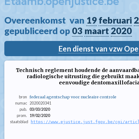
Etaamb.openjustice.be
Overeenkomst  van 
19
februari
2
gepubliceerd op 
03
maart
2020
Een dienst van vzw Ope
Technisch reglement houdende de aanvaardbaa
radiologische uitrusting die gebruikt maa
eenvoudige dentomaxillofacia
bron
federaal agentschap voor nucleaire controle
numac
2020020341
pub.
03/03/2020
prom.
19/02/2020
staatsblad
https://www.ejustice.just.fgov.be/cgi/artic