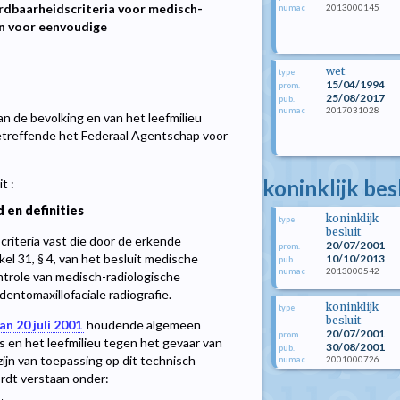
rdbaarheidscriteria voor medisch-
2013000145
numac
en voor eenvoudige
wet
type
15/04/1994
prom.
25/08/2017
pub.
2017031028
numac
 de bevolking en van het leefmilieu
betreffende het Federaal Agentschap voor
koninklijk bes
t :
en definities
koninklijk
type
besluit
riteria vast die door de erkende
20/07/2001
prom.
el 31, § 4, van het besluit medische
10/10/2013
pub.
2013000542
numac
ntrole van medisch-radiologische
entomaxillofaciale radiografie.
koninklijk
type
besluit
an 20 juli 2001
houdende algemeen
20/07/2001
prom.
 en het leefmilieu tegen het gevaar van
30/08/2001
pub.
zijn van toepassing op dit technisch
2001000726
numac
ordt verstaan onder: