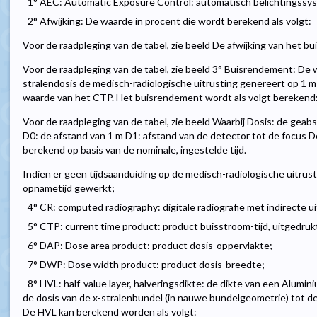
1° AEC: Automatic Exposure Control: automatisch belichtingssy
2° Afwijking: De waarde in procent die wordt berekend als volgt:
Voor de raadpleging van de tabel, zie beeld De afwijking van het 
Voor de raadpleging van de tabel, zie beeld 3° Buisrendement: De 
stralendosis de medisch-radiologische uitrusting genereert op 1 m
waarde van het CTP. Het buisrendement wordt als volgt berekend
Voor de raadpleging van de tabel, zie beeld Waarbij Dosis: de ge
D0: de afstand van 1 m D1: afstand van de detector tot de focus De
berekend op basis van de nominale, ingestelde tijd.
Indien er geen tijdsaanduiding op de medisch-radiologische uitru
opnametijd gewerkt;
4° CR: computed radiography: digitale radiografie met indirecte ui
5° CTP: current time product: product buisstroom-tijd, uitgedruk
6° DAP: Dose area product: product dosis-oppervlakte;
7° DWP: Dose width product: product dosis-breedte;
8° HVL: half-value layer, halveringsdikte: de dikte van een Alumini
de dosis van de x-stralenbundel (in nauwe bundelgeometrie) tot de
De HVL kan berekend worden als volgt: