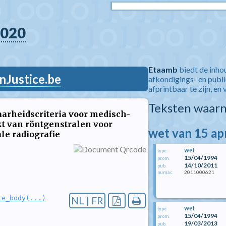
020
Etaamb
biedt de inho
nJustice.be
afkondigings- en publ
afprintbaar te zijn, en 
Teksten waarn
rheidscriteria voor medisch-
kt van röntgenstralen voor
wet van 15 ap
le radiografie
wet
type
15/04/1994
prom.
14/10/2011
pub.
2011000621
numac
le_body(...)
NL | FR
wet
type
15/04/1994
prom.
19/03/2013
pub.