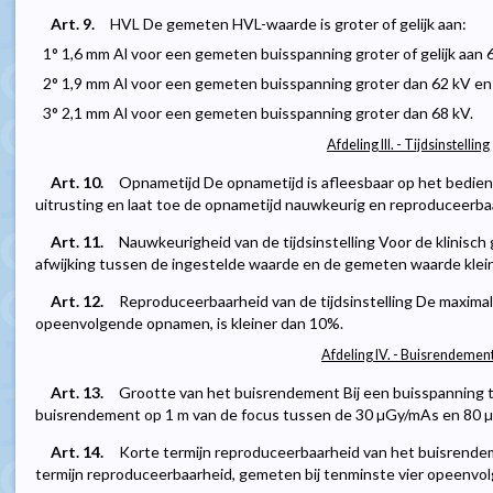
Art. 9.
HVL De gemeten HVL-waarde is groter of gelijk aan:
1° 1,6 mm Al voor een gemeten buisspanning groter of gelijk aan 60
2° 1,9 mm Al voor een gemeten buisspanning groter dan 62 kV en kl
3° 2,1 mm Al voor een gemeten buisspanning groter dan 68 kV.
Afdeling III. - Tijdsinstelling
Art. 10.
Opnametijd De opnametijd is afleesbaar op het bedien
uitrusting en laat toe de opnametijd nauwkeurig en reproduceerba
Art. 11.
Nauwkeurigheid van de tijdsinstelling Voor de klinisch
afwijking tussen de ingestelde waarde en de gemeten waarde klei
Art. 12.
Reproduceerbaarheid van de tijdsinstelling De maxima
opeenvolgende opnamen, is kleiner dan 10%.
Afdeling IV. - Buisrendemen
Art. 13.
Grootte van het buisrendement Bij een buisspanning t
buisrendement op 1 m van de focus tussen de 30 µGy/mAs en 80 
Art. 14.
Korte termijn reproduceerbaarheid van het buisrende
termijn reproduceerbaarheid, gemeten bij tenminste vier opeenvol