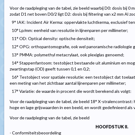
Voor de raadpleging van de tabel, zie beeld waarbij D0: dosis bij 0 m
zodat D1 net boven D0/2 ligt D2: dosis bij filtering van x2 mm Al zo
9° IAK: Incident Air Kerma: oppervlakte luchtkerma, exclusief ter
10° Lp/mm: eenheid van resolutie in lijnenparen per millimeter;
11° OD: Optical density: optische densiteit;
12° OPG: orthopantomografie, ook wel panoramische radiologie
13° PMMA: polymethyl metacrylaat, ook plexiglas genoemd;
14° Stappenfantoom: testobject bestaande uit aluminium en moge
zwartingstap (OD) geeft tussen 0,1 en 0,2;
16° Testobject voor spatiale resolutie: een testobject dat toelaa
een meting van het zichtbaar aantal lijnenparen per millimeter;
17° Variatie: de waarde in procent die wordt berekend als volgt:
Voor de raadpleging van de tabel, zie beeld 18° X-stralencontrast: 
hoge en lage grijswaarden in een beeld, en wordt gedefinieerd als v
Voor de raadpleging van de tabel, zie beeld
HOOFDSTUK II.
- Conformiteitsbeoordeling