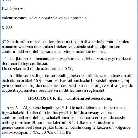
Ecart (%) =
valeur mesuré- valeur nominale valeur nominale
x 100
3° Standaardbron: radioactieve bron met een halfwaardetijd van meerdere
maanden waarvan de karakteristieken voldoende stabiel zijn om een
conformiteitbeoordeling van de activiteitsmeter toe te laten;
4° Geijkte bron: standaardbron waarvan de activiteit wordt gegarandeerd
door een ijkingscertificaat.
De onzekerheid op de activiteit is ? 5 %;
5° Initiële verhouding: de verhouding bekomen bij de acceptatietest zoals
bedoeld in artikel 46 § 3 van het Besluit medische blootstellingen of, bij
gebrek hieraan, bij de oudste test die beschikbaar is, uitgevoerd volgens de
acquisitieparameters beschreven in dit technisch reglement.
HOOFDSTUK II. - Conformiteitbeoordeling
Art. 3.
Algemene bepalingen § 1. De activiteitsmeter is permanent
ingeschakeld. Indien dit niet het geval is bij de aanvang van een
conformiteitbeoordeling, schakelt men hem aan en voert men de eerste
meting minstens 30 minuten later uit. § 2. Elke dienst nucleaire
geneeskunde heeft een geijkte bron ter beschikking te kiezen uit volgende
radio-isotopen: 57Co, 137Cs of 133Ba.