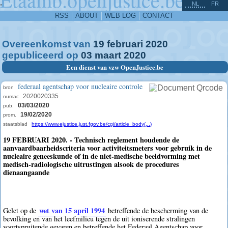
^
-
NL
FR
RSS
ABOUT
WEB LOG
CONTACT
Overeenkomst van
19
februari
2020
gepubliceerd op
03
maart
2020
Een dienst van vzw OpenJustice.be
federaal agentschap voor nucleaire controle
bron
2020020335
numac
03/03/2020
pub.
19/02/2020
prom.
staatsblad
https://www.ejustice.just.fgov.be/cgi/article_body(...)
19 FEBRUARI 2020. - Technisch reglement houdende de
aanvaardbaarheidscriteria voor activiteitsmeters voor gebruik in de
nucleaire geneeskunde of in de niet-medische beeldvorming met
medisch-radiologische uitrustingen alsook de procedures
dienaangaande
wet van 15 april 1994
Gelet op de
betreffende de bescherming van de
bevolking en van het leefmilieu tegen de uit ioniserende stralingen
voortspruitende gevaren en betreffende het Federaal Agentschap voor