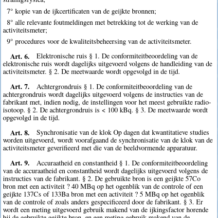
7° kopie van de ijkcertificaten van de geijkte bronnen;
8° alle relevante foutmeldingen met betrekking tot de werking van de
activiteitsmeter;
9° procedures voor de kwaliteitsbeheersing van de activiteitsmeter.
Art. 6.
Elektronische ruis § 1. De conformiteitbeoordeling van de
elektronische ruis wordt dagelijks uitgevoerd volgens de handleiding van de
activiteitsmeter. § 2. De meetwaarde wordt opgevolgd in de tijd.
Art. 7.
Achtergrondruis § 1. De conformiteitbeoordeling van de
achtergrondruis wordt dagelijks uitgevoerd volgens de instructies van de
fabrikant met, indien nodig, de instellingen voor het meest gebruikte radio-
isotoop. § 2. De achtergrondruis is < 100 kBq. § 3. De meetwaarde wordt
opgevolgd in de tijd.
Art. 8.
Synchronisatie van de klok Op dagen dat kwantitatieve studies
worden uitgevoerd, wordt voorafgaand de synchronisatie van de klok van de
activiteitsmeter geverifieerd met die van de beeldvormende apparatuur.
Art. 9.
Accuraatheid en constantheid § 1. De conformiteitbeoordeling
van de accuraatheid en constantheid wordt dagelijks uitgevoerd volgens de
instructies van de fabrikant. § 2. De gebruikte bron is een geijkte 57Co
bron met een activiteit ? 40 MBq op het ogenblik van de controle of een
geijkte 137Cs of 133Ba bron met een activiteit ? 5 MBq op het ogenblik
van de controle of zoals anders gespecificeerd door de fabrikant. § 3. Er
wordt een meting uitgevoerd gebruik makend van de ijkingsfactor horende
bij de gebruikte geijkte bron, en een meting gebruik makend van de