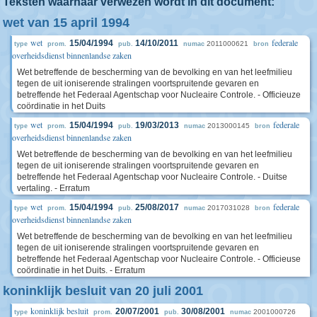
Teksten waarnaar verwezen wordt in dit document:
wet van 15 april 1994
wet
federale
15/04/1994
14/10/2011
2011000621
type
prom.
pub.
numac
bron
overheidsdienst binnenlandse zaken
Wet betreffende de bescherming van de bevolking en van het leefmilieu
tegen de uit ioniserende stralingen voortspruitende gevaren en
betreffende het Federaal Agentschap voor Nucleaire Controle. - Officieuze
coördinatie in het Duits
wet
federale
15/04/1994
19/03/2013
2013000145
type
prom.
pub.
numac
bron
overheidsdienst binnenlandse zaken
Wet betreffende de bescherming van de bevolking en van het leefmilieu
tegen de uit ioniserende stralingen voortspruitende gevaren en
betreffende het Federaal Agentschap voor Nucleaire Controle. - Duitse
vertaling. - Erratum
wet
federale
15/04/1994
25/08/2017
2017031028
type
prom.
pub.
numac
bron
overheidsdienst binnenlandse zaken
Wet betreffende de bescherming van de bevolking en van het leefmilieu
tegen de uit ioniserende stralingen voortspruitende gevaren en
betreffende het Federaal Agentschap voor Nucleaire Controle. - Officieuse
coördinatie in het Duits. - Erratum
koninklijk besluit van 20 juli 2001
koninklijk besluit
20/07/2001
30/08/2001
2001000726
type
prom.
pub.
numac