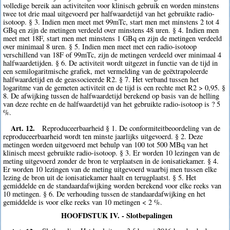
volledige bereik aan activiteiten voor klinisch gebruik en worden minstens
twee tot drie maal uitgevoerd per halfwaardetijd van het gebruikte radio-
isotoop. § 3. Indien men meet met 99mTc, start men met minstens 2 tot 4
GBq en zijn de metingen verdeeld over minstens 48 uren. § 4. Indien men
meet met 18F, start men met minstens 1 GBq en zijn de metingen verdeeld
over minimaal 8 uren. § 5. Indien men meet met een radio-isotoop
verschillend van 18F of 99mTc, zijn de metingen verdeeld over minimaal 4
halfwaardetijden. § 6. De activiteit wordt uitgezet in functie van de tijd in
een semilogaritmische grafiek, met vermelding van de geëxtrapoleerde
halfwaardetijd en de geassocieerde R2. § 7. Het verband tussen het
logaritme van de gemeten activiteit en de tijd is een rechte met R2 > 0,95. §
8. De afwijking tussen de halfwaardetijd berekend op basis van de helling
van deze rechte en de halfwaardetijd van het gebruikte radio-isotoop is ? 5
%.
Art. 12.
Reproduceerbaarheid § 1. De conformiteitbeoordeling van de
reproduceerbaarheid wordt ten minste jaarlijks uitgevoerd. § 2. Deze
metingen worden uitgevoerd met behulp van 100 tot 500 MBq van het
klinisch meest gebruikte radio-isotoop. § 3. Er worden 10 lezingen van de
meting uitgevoerd zonder de bron te verplaatsen in de ionisatiekamer. § 4.
Er worden 10 lezingen van de meting uitgevoerd waarbij men tussen elke
lezing de bron uit de ionisatiekamer haalt en terugplaatst. § 5. Het
gemiddelde en de standaardafwijking worden berekend voor elke reeks van
10 metingen. § 6. De verhouding tussen de standaardafwijking en het
gemiddelde is voor elke reeks van 10 metingen < 2 %.
HOOFDSTUK IV. - Slotbepalingen