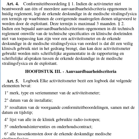
Art. 4.
Conformiteitbeoordeling § 1. Indien de activimeter niet
beantwoordt aan één of meerdere aanvaardbaarheidscriteria opgenomen in
huidig reglement, legt de erkende deskundige in de medische stralingsfysica
een termijn op waarbinnen de corrigerende maatregelen dienen uitgevoerd te
worden door de exploitant. Deze termijn is maximaal 3 maanden. § 2.
Indien een bepaald aanvaardbaarheidscriterium opgenomen in dit technisch
reglement omwille van de technische specificaties en klinische doeleinden
niet van toepassing kan zijn voor een activiteitsmeter en de erkende
deskundige in de medische stralingsfysica van oordeel is dat dit een veilig
klinisch gebruik niet in het gedrang brengt, dan kan deze activiteitsmeter
gebruikt worden mits schriftelijke argumentatie in de rapportering en
schriftelijke afspraken tussen de erkende deskundige in de medische
stralingsfysica en de exploitant.
HOOFDSTUK III. - Aanvaardbaarheidscriteria
Art. 5.
Logboek Elke activiteitsmeter bezit een logboek dat volgende
elementen bevat:
1° merk, type en serienummer van de activiteitsmeter;
2° datum van de installatie;
3° resultaten van de voorgaande conformiteitbeoordelingen, samen met de
datum en tijdstip;
4° lijst van alle in de kliniek gebruikte radio-isotopen;
5° onderhoudsinterventies en onderhoudscontract;
6° alle tussenkomsten door de erkende deskundige medische
stralingsfysica;