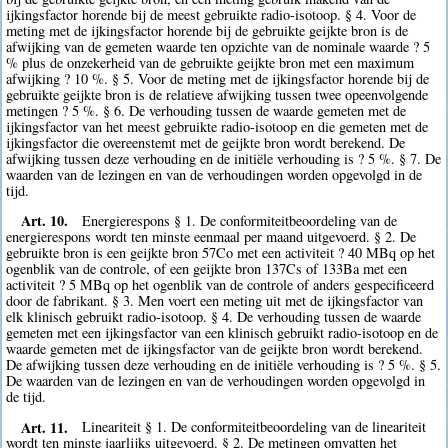
ijkingsfactor horende bij de meest gebruikte radio-isotoop. § 4. Voor de
meting met de ijkingsfactor horende bij de gebruikte geijkte bron is de
afwijking van de gemeten waarde ten opzichte van de nominale waarde ? 5
% plus de onzekerheid van de gebruikte geijkte bron met een maximum
afwijking ? 10 %. § 5. Voor de meting met de ijkingsfactor horende bij de
gebruikte geijkte bron is de relatieve afwijking tussen twee opeenvolgende
metingen ? 5 %. § 6. De verhouding tussen de waarde gemeten met de
ijkingsfactor van het meest gebruikte radio-isotoop en die gemeten met de
ijkingsfactor die overeenstemt met de geijkte bron wordt berekend. De
afwijking tussen deze verhouding en de initiële verhouding is ? 5 %. § 7. De
waarden van de lezingen en van de verhoudingen worden opgevolgd in de
tijd.
Art. 10.
Energierespons § 1. De conformiteitbeoordeling van de
energierespons wordt ten minste eenmaal per maand uitgevoerd. § 2. De
gebruikte bron is een geijkte bron 57Co met een activiteit ? 40 MBq op het
ogenblik van de controle, of een geijkte bron 137Cs of 133Ba met een
activiteit ? 5 MBq op het ogenblik van de controle of anders gespecificeerd
door de fabrikant. § 3. Men voert een meting uit met de ijkingsfactor van
elk klinisch gebruikt radio-isotoop. § 4. De verhouding tussen de waarde
gemeten met een ijkingsfactor van een klinisch gebruikt radio-isotoop en de
waarde gemeten met de ijkingsfactor van de geijkte bron wordt berekend.
De afwijking tussen deze verhouding en de initiële verhouding is ? 5 %. § 5.
De waarden van de lezingen en van de verhoudingen worden opgevolgd in
de tijd.
Art. 11.
Lineariteit § 1. De conformiteitbeoordeling van de lineariteit
wordt ten minste jaarlijks uitgevoerd. § 2. De metingen omvatten het