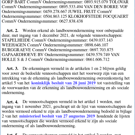
GORP BART CommV Ondernemingsnummer: 0893.915.079 TOLOVAR
CommV Ondernemingsnummer: 0895.533.494 VAN DEN BORRE VOF
Ondernemingsnummer: 0459.278.667 JUWEL FRUIT CommV
Ondernemingsnummer: 0504.863.125 KLOKHOFSTEDE FOCQUAERT
CommV Ondernemingsnummer: 0627.838.438
Art. 2.
Worden erkend als landbouwonderneming voor onbepaalde
duur, met ingang van 1 december 2021, de volgende vennootschappen:
STAPELHEIDE CommV Ondernemingsnummer: 0439.037.143
WEEHAGEN CommV Ondernemingsnummer: 0898.646.107
BURGGRAEVE CommV Ondernemingsnummer: 0697.703.875
GAPAARDHOEVE BV Ondernemingsnummer: 0439.579.749 VAN
HOLLE S & J CommV Ondernemingsnummer: 0661.606.712
Art. 3.
De erkenningen vermeld in de artikelen 1 en 2 blijven geldig
voor zover de bedoelde vennootschappen niet het voorwerp zijn van een
intrekking van de erkenning als landbouwonderneming overeenkomstig het
koninklijk besluit van 28 juni 2019
artikel 5 van het
tot vaststelling van
de voorwaarden van de erkenning als landbouwonderneming en als sociale
onderneming.
Art. 4.
De vennootschappen vermeld in het artikel 1 worden, met
ingang van 1 november 2021, geschrapt uit de lijst van vennootschappen die
worden vermoed erkend te zijn als landbouwonderneming bedoeld in bijlage
ministerieel besluit van 27 augustus 2019
2 van het
houdende de lijsten
van vennootschappen die worden vermoed erkend te zijn als sociale
onderneming of als landbouwonderneming.
Art. 5.
De vennootschappen vermeld in het artikel 2 worden, met