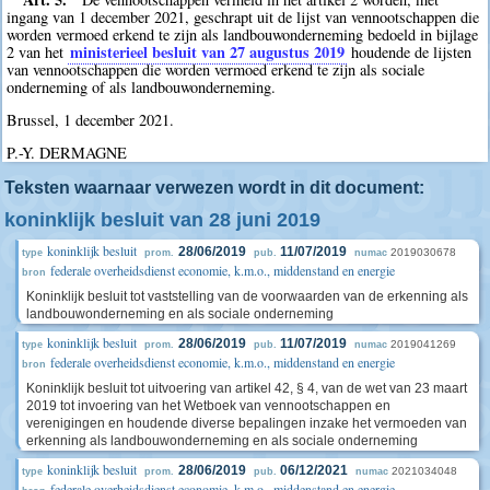
ingang van 1 december 2021, geschrapt uit de lijst van vennootschappen die
worden vermoed erkend te zijn als landbouwonderneming bedoeld in bijlage
ministerieel besluit van 27 augustus 2019
2 van het
houdende de lijsten
van vennootschappen die worden vermoed erkend te zijn als sociale
onderneming of als landbouwonderneming.
Brussel, 1 december 2021.
P.-Y. DERMAGNE
Teksten waarnaar verwezen wordt in dit document:
koninklijk besluit van 28 juni 2019
koninklijk besluit
28/06/2019
11/07/2019
2019030678
type
prom.
pub.
numac
federale overheidsdienst economie, k.m.o., middenstand en energie
bron
Koninklijk besluit tot vaststelling van de voorwaarden van de erkenning als
landbouwonderneming en als sociale onderneming
koninklijk besluit
28/06/2019
11/07/2019
2019041269
type
prom.
pub.
numac
federale overheidsdienst economie, k.m.o., middenstand en energie
bron
Koninklijk besluit tot uitvoering van artikel 42, § 4, van de wet van 23 maart
2019 tot invoering van het Wetboek van vennootschappen en
verenigingen en houdende diverse bepalingen inzake het vermoeden van
erkenning als landbouwonderneming en als sociale onderneming
koninklijk besluit
28/06/2019
06/12/2021
2021034048
type
prom.
pub.
numac
federale overheidsdienst economie, k.m.o., middenstand en energie