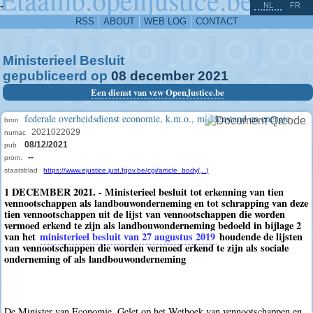
^
-
NL
FR
RSS
ABOUT
WEB LOG
CONTACT
Ministerieel Besluit
gepubliceerd op
08
december
2021
Een dienst van vzw OpenJustice.be
federale overheidsdienst economie, k.m.o., middenstand en energie
bron
2021022629
numac
08/12/2021
pub.
--
prom.
staatsblad
https://www.ejustice.just.fgov.be/cgi/article_body(...)
1 DECEMBER 2021. - Ministerieel besluit tot erkenning van tien
vennootschappen als landbouwonderneming en tot schrapping van deze
tien vennootschappen uit de lijst van vennootschappen die worden
vermoed erkend te zijn als landbouwonderneming bedoeld in bijlage 2
van het
ministerieel besluit van 27 augustus 2019
houdende de lijsten
van vennootschappen die worden vermoed erkend te zijn als sociale
onderneming of als landbouwonderneming
De Minister van Economie, Gelet op het Wetboek van vennootschappen en