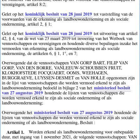
verenigingen, artikel 8:2;
koninklijk besluit van 28 juni 2019
Gelet op het
tot vaststelling van de
voorwaarden van de erkenning als landbouwonderneming en als sociale
onderneming, artikel 2, § 1;
koninklijk besluit van 28 juni 2019
Gelet op het
tot uitvoering van artikel
42, § 4, van de wet van 23 maart 2019 tot invoering van het Wetboek van
vennootschappen en verenigingen en houdende diverse bepalingen inzake het
vermoeden van erkenning als landbouwonderneming en als sociale
onderneming, de artikelen 6, § 1, 1°, en 7;
Overwegende dat de vennootschappen VAN GORP BART, FILIP VAN
GORP, VAN DEN BORRE, VANLEEUW-SCHOUBBEN FRUIT,
KLOKHOFSTEDE FOCQUAERT, OOMS, WEEHAGEN,
BURGGRAEVE, LUYSSEN-DESMET en VAN HOLLE opgenomen zijn
in de lijst van vennootschappen die worden vermoed erkend te zijn als
ministerieel besluit
landbouwonderneming bedoeld in bijlage 2 van het
van 27 augustus 2019
houdende de lijsten van vennootschappen die
worden vermoed erkend te zijn als sociale onderneming of als
landbouwonderneming;
ministerieel besluit van 27 augustus 2019
Overwegende het
houdende de
lijsten van vennootschappen die worden vermoed erkend te zijn als sociale
onderneming of als landbouwonderneming, Besluit :
Artikel 1.
Worden erkend als landbouwonderneming voor onbepaalde
duur, met ingang van 1 november 2021, de volgende vennootschappen: VAN