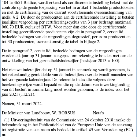
104 te 4651 Battice, wordt erkend als certificerende instelling belast met de
controle op de goede toepassing van het in artikel 1 bedoelde productdossier
en met de certificering van de daaruit voortvloeiende overeenstemming van
melk. § 2. De door de producenten aan de certificerende instelling te betalen
jaarlijkse vergoeding per certificeringscyclus van 3 jaar bedraagt maximaal
960,70 EUR exclusief BTW. Voor meer dan drie door de certificerende
instelling gecertificeerde producenten zijn de in paragraaf 2, eerste lid,
bedoelde bedragen van de vergoedingen degressief, per extra producent en
tot 30 producenten, overeenkomstig de tabel in bijlage 2.
De in paragraaf 2, eerste lid, bedoelde bedragen van de vergoedingen
worden elk jaar op 31 januari aangepast om rekening te houden met aan de
ontwikkeling van het gezondheidsindexcijfer (basisjaar 2013 = 100).
Het nieuwe indexcijfer dat op 31 januari in aanmerking wordt genomen, is
het rekenkundig gemiddelde van de indexcijfers over de twaalf maanden van
het voorgaande kalenderjaar. De referentie-index die volgens deze
berekeningswijze wordt bepaald en die op de datum van inwerkingtreding
van dit besluit in aanmerking moet worden genomen, is de index voor het
jaar 2021 (112,21).
Namen, 31 maart 2022.
De Minister van Landbouw, W. BORSUS _______ Nota's
(1) Uitvoeringsbesluit van de Commissie van 24 oktober 2018 inzake de
bekendmaking in het Publicatieblad van de Europese Unie van de aanvraag
tot registratie van een naam als bedoeld in artikel 49 van Verordening (EU)
nr.