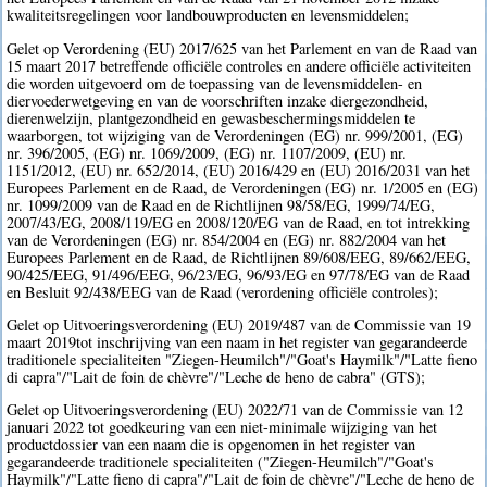
kwaliteitsregelingen voor landbouwproducten en levensmiddelen;
Gelet op Verordening (EU) 2017/625 van het Parlement en van de Raad van
15 maart 2017 betreffende officiële controles en andere officiële activiteiten
die worden uitgevoerd om de toepassing van de levensmiddelen- en
diervoederwetgeving en van de voorschriften inzake diergezondheid,
dierenwelzijn, plantgezondheid en gewasbeschermingsmiddelen te
waarborgen, tot wijziging van de Verordeningen (EG) nr. 999/2001, (EG)
nr. 396/2005, (EG) nr. 1069/2009, (EG) nr. 1107/2009, (EU) nr.
1151/2012, (EU) nr. 652/2014, (EU) 2016/429 en (EU) 2016/2031 van het
Europees Parlement en de Raad, de Verordeningen (EG) nr. 1/2005 en (EG)
nr. 1099/2009 van de Raad en de Richtlijnen 98/58/EG, 1999/74/EG,
2007/43/EG, 2008/119/EG en 2008/120/EG van de Raad, en tot intrekking
van de Verordeningen (EG) nr. 854/2004 en (EG) nr. 882/2004 van het
Europees Parlement en de Raad, de Richtlijnen 89/608/EEG, 89/662/EEG,
90/425/EEG, 91/496/EEG, 96/23/EG, 96/93/EG en 97/78/EG van de Raad
en Besluit 92/438/EEG van de Raad (verordening officiële controles);
Gelet op Uitvoeringsverordening (EU) 2019/487 van de Commissie van 19
maart 2019tot inschrijving van een naam in het register van gegarandeerde
traditionele specialiteiten "Ziegen-Heumilch"/"Goat's Haymilk"/"Latte fieno
di capra"/"Lait de foin de chèvre"/"Leche de heno de cabra" (GTS);
Gelet op Uitvoeringsverordening (EU) 2022/71 van de Commissie van 12
januari 2022 tot goedkeuring van een niet-minimale wijziging van het
productdossier van een naam die is opgenomen in het register van
gegarandeerde traditionele specialiteiten ("Ziegen-Heumilch"/"Goat's
Haymilk"/"Latte fieno di capra"/"Lait de foin de chèvre"/"Leche de heno de