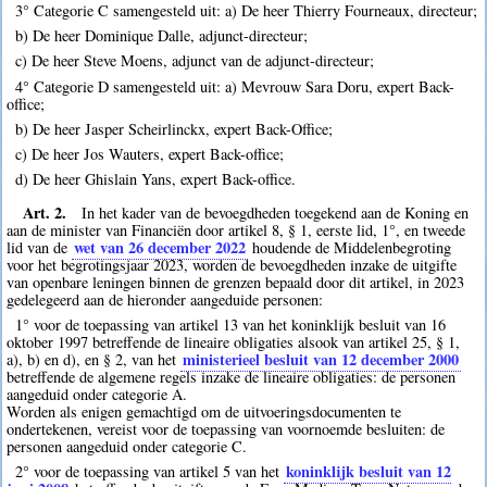
3° Categorie C samengesteld uit: a) De heer Thierry Fourneaux, directeur;
b) De heer Dominique Dalle, adjunct-directeur;
c) De heer Steve Moens, adjunct van de adjunct-directeur;
4° Categorie D samengesteld uit: a) Mevrouw Sara Doru, expert Back-
office;
b) De heer Jasper Scheirlinckx, expert Back-Office;
c) De heer Jos Wauters, expert Back-office;
d) De heer Ghislain Yans, expert Back-office.
Art. 2.
In het kader van de bevoegdheden toegekend aan de Koning en
aan de minister van Financiën door artikel 8, § 1, eerste lid, 1°, en tweede
wet van 26 december 2022
lid van de
houdende de Middelenbegroting
voor het begrotingsjaar 2023, worden de bevoegdheden inzake de uitgifte
van openbare leningen binnen de grenzen bepaald door dit artikel, in 2023
gedelegeerd aan de hieronder aangeduide personen:
1° voor de toepassing van artikel 13 van het koninklijk besluit van 16
oktober 1997 betreffende de lineaire obligaties alsook van artikel 25, § 1,
ministerieel besluit van 12 december 2000
a), b) en d), en § 2, van het
betreffende de algemene regels inzake de lineaire obligaties: de personen
aangeduid onder categorie A.
Worden als enigen gemachtigd om de uitvoeringsdocumenten te
ondertekenen, vereist voor de toepassing van voornoemde besluiten: de
personen aangeduid onder categorie C.
koninklijk besluit van 12
2° voor de toepassing van artikel 5 van het