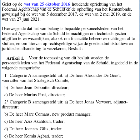
wet van 25 oktober 2016
Gelet op de
houdende oprichting van het
Federaal Agentschap van de Schuld en de opheffing van het Rentenfonds,
gewijzigd bij de wet van 5 december 2017, de wet van 2 mei 2019, en de
wet van 27 juni 2021;
Overwegende dat het van belang is bepaalde personeelsleden van het
Federaal Agentschap van de Schuld te machtigen om technisch gezien
uitgiften te verwezenlijken, alsook om financiële beheersverrichtingen af te
sluiten, en om hiervan op rechtsgeldige wijze de goede administratieve en
juridische afhandeling te verzekeren, Besluit :
Artikel 1.
Voor de toepassing van dit besluit worden de
personeelsleden van het Federaal Agentschap van de Schuld, ingedeeld in de
volgende categorieën:
1° Categorie A samengesteld uit: a) De heer Alexandre De Geest,
voorzitter van het Strategisch Comité;
b) De heer Jean Deboutte, directeur;
c) De heer Marius Post, directeur;
2° Categorie B samengesteld uit: a) De heer Jonas Vervoort, adjunct-
directeur;
b) De heer Marc Comans, new product manager;
c) De heer Aziz Akahloun, trader;
d) De heer Joannes Gilis, trader;
e) De heer Komla Agbati, trader;