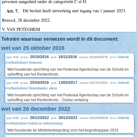
personen aangeduid onder de categorieën C et D.
Art. 7.
Dit besluit heeft uitwerking met ingang van 1 januari 2023.
Brussel, 28 december 2022.
V. VAN PETEGHEM
Teksten waarnaar verwezen wordt in dit document:
wet van 25 oktober 2016
wet
federale
25/10/2016
16/11/2016
2016003379
type
prom.
pub.
numac
bron
overheidsdienst financien
Wet houdende oprichting van het Federaal Agentschap van de Schuld en
opheffing van het Rentenfonds
wet
federale
25/10/2016
13/02/2017
2017010551
type
prom.
pub.
numac
bron
overheidsdienst binnenlandse zaken
Wet houdende oprichting van het Federaal Agentschap van de Schuld en
opheffing van het Rentenfonds. - Duitse vertaling
wet van 26 december 2022
wet
federale
26/12/2022
30/12/2022
2022043028
type
prom.
pub.
numac
bron
overheidsdienst beleid en ondersteuning
Wet houdende de Middelenbegroting voor het begrotingsjaar 2023