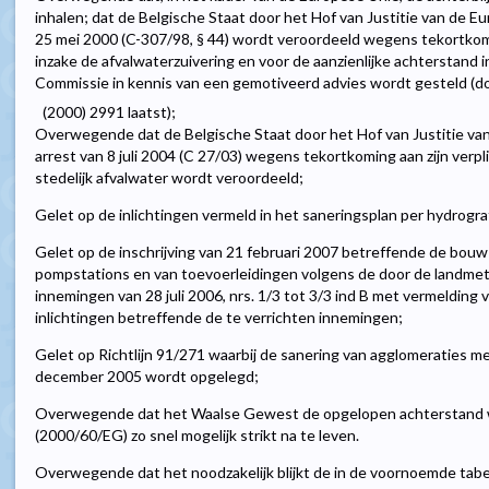
inhalen; dat de Belgische Staat door het Hof van Justitie van de 
25 mei 2000 (C-307/98, § 44) wordt veroordeeld wegens tekortkomi
inzake de afvalwaterzuivering en voor de aanzienlijke achterstand in
Commissie in kennis van een gemotiveerd advies wordt gesteld (do
(2000) 2991 laatst);
Overwegende dat de Belgische Staat door het Hof van Justitie v
arrest van 8 juli 2004 (C 27/03) wegens tekortkoming aan zijn verp
stedelijk afvalwater wordt veroordeeld;
Gelet op de inlichtingen vermeld in het saneringsplan per hydrogr
Gelet op de inschrijving van 21 februari 2007 betreffende de bouw
pompstations en van toevoerleidingen volgens de door de landme
innemingen van 28 juli 2006, nrs. 1/3 tot 3/3 ind B met vermelding 
inlichtingen betreffende de te verrichten innemingen;
Gelet op Richtlijn 91/271 waarbij de sanering van agglomeraties met
december 2005 wordt opgelegd;
Overwegende dat het Waalse Gewest de opgelopen achterstand wil
(2000/60/EG) zo snel mogelijk strikt na te leven.
Overwegende dat het noodzakelijk blijkt de in de voornoemde tabel