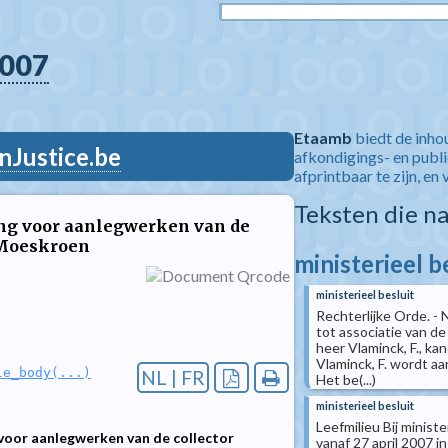
007
Etaamb
biedt de inho
nJustice.be
afkondigings- en publ
afprintbaar te zijn, en 
Teksten die n
ning voor aanlegwerken van de
 Moeskroen
ministerieel b
ministerieel besluit
Rechterlijke Orde. - 
tot associatie van de
heer Vlaminck, F., k
Vlaminck, F. wordt a
le_body(...)
NL | FR
Het be(...)
ministerieel besluit
Leefmilieu Bij minist
 voor aanlegwerken van de collector
vanaf 27 april 2007 in