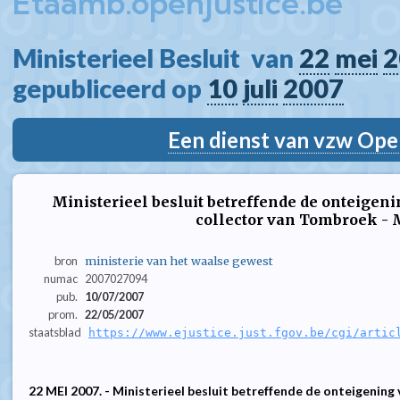
Etaamb.openjustice.be
Ministerieel Besluit  van 
22
mei
2
gepubliceerd op 
10
juli
2007
Een dienst van vzw Ope
Ministerieel besluit betreffende de onteige
collector van Tombroek -
bron
ministerie van het waalse gewest
numac
2007027094
pub.
10/07/2007
prom.
22/05/2007
staatsblad
https://www.ejustice.just.fgov.be/cgi/artic
22 MEI 2007. - Ministerieel besluit betreffende de onteigening