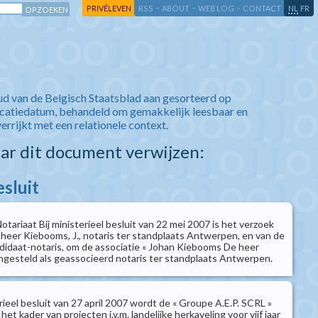
-
-
-
-
PRIVÉLEVEN
RSS
ABOUT
WEB LOG
CONTACT
NL
FR
ud van de Belgisch Staatsblad aan gesorteerd op
icatiedatum, behandeld om gemakkelijk leesbaar en
verrijkt met een relationele context.
aar dit document verwijzen:
esluit
Notariaat Bij ministerieel besluit van 22 mei 2007 is het verzoek
 heer Kiebooms, J., notaris ter standplaats Antwerpen, en van de
andidaat-notaris, om de associatie « Johan Kiebooms De heer
angesteld als geassocieerd notaris ter standplaats Antwerpen.
erieel besluit van 27 april 2007 wordt de « Groupe A.E.P. SCRL »
 het kader van projecten i.v.m. landelijke herkaveling voor vijf jaar