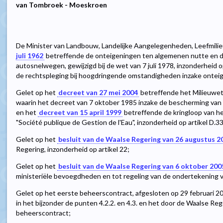
van Tombroek - Moeskroen
De Minister van Landbouw, Landelijke Aangelegenheden, Leefmilie
juli 1962
betreffende de onteigeningen ten algemenen nutte en d
autosnelwegen, gewijzigd bij de wet van 7 juli 1978, inzonderheid
de rechtspleging bij hoogdringende omstandigheden inzake ontei
Gelet op het
decreet van 27 mei 2004
betreffende het Milieuwe
waarin het decreet van 7 oktober 1985 inzake de bescherming van
en het
decreet van 15 april 1999
betreffende de kringloop van h
"Société publique de Gestion de l'Eau", inzonderheid op artikel D.
Gelet op het
besluit van de Waalse Regering van 26 augustus 2
Regering, inzonderheid op artikel 22;
Gelet op het
besluit van de Waalse Regering van 6 oktober 200
ministeriële bevoegdheden en tot regeling van de ondertekening v
Gelet op het eerste beheerscontract, afgesloten op 29 februari 20
in het bijzonder de punten 4.2.2. en 4.3. en het door de Waalse R
beheerscontract;