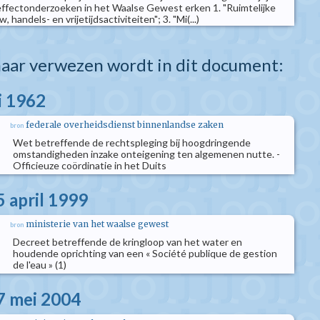
ueffectonderzoeken in het Waalse Gewest erken 1. "Ruimtelijke
handels- en vrijetijdsactiviteiten"; 3. "Mi(...)
aar verwezen wordt in dit document:
i 1962
federale overheidsdienst binnenlandse zaken
bron
Wet betreffende de rechtspleging bij hoogdringende
omstandigheden inzake onteigening ten algemenen nutte. -
Officieuze coördinatie in het Duits
5 april 1999
ministerie van het waalse gewest
bron
Decreet betreffende de kringloop van het water en
houdende oprichting van een « Société publique de gestion
de l'eau » (1)
7 mei 2004