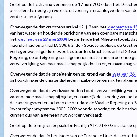
Gelet op de beslissing genomen op 17 april 2007 door het Directiec
percellen die nodig zijn voor de uitvoering van aanlegwerken van 
verder te onteigenen;
Overwegende dat krachtens artikel 12, § 2 van het
decreet van 15
van het water en houdende oprichting van een openbare maatscha
het
decreet van 27 mei 2004
betreffende het Milieuwetboek, da
inzonderheid op artikel D. 338, § 2, de « Société publique de Gestion d
vertegenwoordigd door twee bestuurders krachtens artikel 28 van
Regering, de onteigening ten algemenen nutte van onroerende goed
verwezenlijking van haar maatschappelijk doel in eigen naam mag v
Overwegende dat de onteigeningen op grond van de
wet van 26 j
bij hoogdringende omstandigheden inzake onteigening ten algem
Overwegende dat de werkzaamheden tot de verwezenlijking van he
voornoemde maatschappij bijdragen, namelijk de sanering van het a
de saneringswerken hebben die het door de Waalse Regering op
investeringsprogramma 2005-2009 voor de sanering en de besch
kunnen dus van algemeen nut worden verklaard;
Gelet op de termijnen bepaald bij Richtlijn 91/271/EEG inzake de o
Overwegende dat, in het kader van de Europese Unie, de achterbl