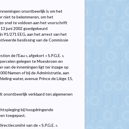
nnemingen onontbeerlijk is om het
er niet te belemmeren, om het
zo snel te voldoen aan het voorschrift
 13 juni 2002 goedgekeurd
jn 91/271 EEG, aan het arrest van het
motiveerde beslissing van de Commissie
on de l'Eau », afgekort « S.P.G.E. »,
 percelen gelegen te Moeskroen en
an van de innemingen ligt ter inzage op
5000 Namen of bij de Administratie, aan
fdeling water, avenue Prince de Liège 15,
dt onontbeerlijk verklaard ten algemenen
htspleging bij hoogdringende
den toegepast.
rectiecomité van de « S.P.G.E. ».