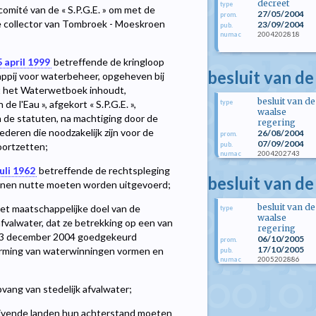
decreet
type
omité van de « S.P.G.E. » om met de
27/05/2004
prom.
de collector van Tombroek - Moeskroen
23/09/2004
pub.
2004202818
numac
 april 1999
betreffende de kringloop
besluit van d
ppij voor waterbeheer, opgeheven bij
t het Waterwetboek inhoudt,
besluit van de
type
e l'Eau », afgekort « S.P.G.E. »,
waalse
 de statuten, na machtiging door de
regering
eren die noodzakelijk zijn voor de
26/08/2004
prom.
07/09/2004
pub.
oortzetten;
2004202743
numac
uli 1962
betreffende de rechtspleging
besluit van d
enen nutte moeten worden uitgevoerd;
besluit van de
t maatschappelijke doel van de
type
waalse
fvalwater, dat ze betrekking op een van
regering
 23 december 2004 goedgekeurd
06/10/2005
prom.
17/10/2005
erming van waterwinningen vormen en
pub.
2005202886
numac
pvang van stedelijk afvalwater;
ijvende landen hun achterstand moeten