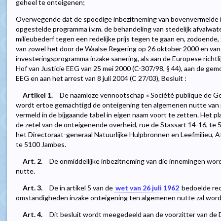
geheel te onteigenen;
Overwegende dat de spoedige inbezitneming van bovenvermelde i
opgestelde programma i.v.m. de behandeling van stedelijk afvalwat
milieubederf tegen een redelijke prijs tegen te gaan en, zodoende, 
van zowel het door de Waalse Regering op 26 oktober 2000 en van
investeringsprogramma inzake sanering, als aan de Europese richtli
Hof van Justicie EEG van 25 mei 2000 (C-307/98, § 44), aan de ge
EEG en aan het arrest van 8 juli 2004 (C 27/03), Besluit :
Artikel 1.
De naamloze vennootschap « Société publique de Gesti
wordt ertoe gemachtigd de onteigening ten algemenen nutte van
vermeld in de bijgaande tabel in eigen naam voort te zetten. Het pl
de zetel van de onteigenende overheid, rue de Stassart 14-16, te 
het Directoraat-generaal Natuurlijke Hulpbronnen en Leefmilieu, A
te 5100 Jambes.
Art. 2.
De onmiddellijke inbezitneming van die innemingen wor
nutte.
Art. 3.
De in artikel 5 van de
wet van 26 juli 1962
bedoelde rec
omstandigheden inzake onteigening ten algemenen nutte zal wor
Art. 4.
Dit besluit wordt meegedeeld aan de voorzitter van de Di