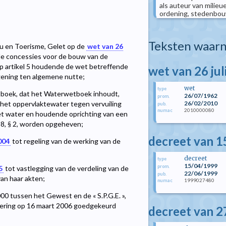
als auteur van milie
ordening, stedenbouw, 
Teksten waarn
u en Toerisme, Gelet op de
wet van 26
e concessies voor de bouw van de
 op artikel 5 houdende de wet betreffende
wet van 26 jul
gening ten algemene nutte;
wet
type
tboek, dat het Waterwetboek inhoudt,
26/07/1962
prom.
26/02/2010
 het oppervlaktewater tegen vervuiling
pub.
2010000080
numac
et water en houdende oprichting van een
338, § 2, worden opgeheven;
decreet van 1
004
tot regeling van de werking van de
decreet
type
15/04/1999
prom.
5
tot vastlegging van de verdeling van de
22/06/1999
pub.
an haar akten;
1999027480
numac
00 tussen het Gewest en de « S.P.G.E. »,
egering op 16 maart 2006 goedgekeurd
decreet van 2