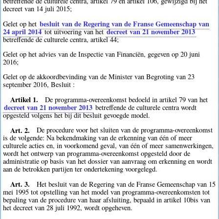
betreffende de culturele centra, artikel 79 en artikel 106, gewijzigd bij het
decreet van 14 juli 2015;
besluit van de Regering van de Franse Gemeenschap van
Gelet op het
24 april 2014
decreet van 21 november 2013
tot uitvoering van het
betreffende de culturele centra, artikel 44;
Gelet op het advies van de Inspectie van Financiën, gegeven op 20 juni
2016;
Gelet op de akkoordbevinding van de Minister van Begroting van 23
september 2016, Besluit :
Artikel 1.
De programma-overeenkomst bedoeld in artikel 79 van het
decreet van 21 november 2013
betreffende de culturele centra wordt
opgesteld volgens het bij dit besluit gevoegde model.
Art. 2.
De procedure voor het sluiten van de programma-overeenkomst
is de volgende: Na bekendmaking van de erkenning van één of meer
culturele acties en, in voorkomend geval, van één of meer samenwerkingen,
wordt het ontwerp van programma-overeenkomst opgesteld door de
administratie op basis van het dossier van aanvraag om erkenning en wordt
aan de betrokken partijen ter ondertekening voorgelegd.
Art. 3.
Het besluit van de Regering van de Franse Gemeenschap van 15
mei 1995 tot opstelling van het model van programma-overeenkomsten tot
bepaling van de procedure van haar afsluiting, bepaald in artikel 10bis van
het decreet van 28 juli 1992, wordt opgeheven.