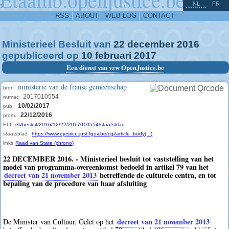
^
-
NL
FR
RSS
ABOUT
WEB LOG
CONTACT
Ministerieel Besluit van
22
december
2016
gepubliceerd op
10
februari
2017
Een dienst van vzw OpenJustice.be
ministerie van de franse gemeenschap
bron
2017010554
numac
10/02/2017
pub.
22/12/2016
prom.
ELI
eli/besluit/2016/12/22/2017010554/staatsblad
staatsblad
https://www.ejustice.just.fgov.be/cgi/article_body(...)
links
Raad van State (chrono)
22 DECEMBER 2016. - Ministerieel besluit tot vaststelling van het
model van programma-overeenkomst bedoeld in artikel 79 van het
decreet van 21 november 2013
betreffende de culturele centra, en tot
bepaling van de procedure van haar afsluiting
decreet van 21 november 2013
De Minister van Cultuur, Gelet op het