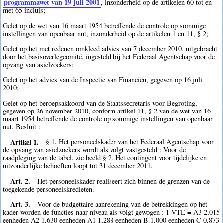
programmawet van 19 juli 2001
, inzonderheid op de artikelen 60 tot en
met 65 incluis;
Gelet op de wet van 16 maart 1954 betreffende de controle op sommige
instellingen van openbaar nut, inzonderheid op de artikelen 1 en 11, § 2;
Gelet op het met redenen omkleed advies van 7 december 2010, uitgebracht
door het basisoverlegcomité, ingesteld bij het Federaal Agentschap voor de
opvang van asielzoekers;
Gelet op het advies van de Inspectie van Financiën, gegeven op 16 juli
2010;
Gelet op het beroepsakkoord van de Staatssecretaris voor Begroting,
gegeven op 26 november 2010, conform artikel 11, § 2 van de wet van 16
maart 1954 betreffende de controle op sommige instellingen van openbaar
nut, Besluit :
Artikel 1.
§ 1. Het personeelskader van het Federaal Agentschap voor
de opvang van asielzoekers wordt als volgt vastgesteld : Voor de
raadpleging van de tabel, zie beeld § 2. Het contingent voor tijdelijke en
uitzonderlijke behoeften loopt tot 31 december 2011.
Art. 2.
Het personeelskader realiseert zich binnen de grenzen van de
toegekende personeelskredieten.
Art. 3.
Voor de budgettaire aanrekening van de betrekkingen op het
kader worden de functies naar niveau als volgt gewogen : 1 VTE = A3 2,015
eenheden A2 1,630 eenheden A1 1,288 eenheden B 1,000 eenheden C 0,873