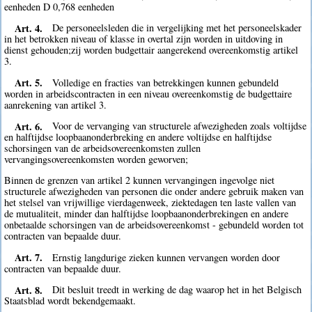
eenheden D 0,768 eenheden
Art. 4.
De personeelsleden die in vergelijking met het personeelskader
in het betrokken niveau of klasse in overtal zijn worden in uitdoving in
dienst gehouden;zij worden budgettair aangerekend overeenkomstig artikel
3.
Art. 5.
Volledige en fracties van betrekkingen kunnen gebundeld
worden in arbeidscontracten in een niveau overeenkomstig de budgettaire
aanrekening van artikel 3.
Art. 6.
Voor de vervanging van structurele afwezigheden zoals voltijdse
en halftijdse loopbaanonderbreking en andere voltijdse en halftijdse
schorsingen van de arbeidsovereenkomsten zullen
vervangingsovereenkomsten worden geworven;
Binnen de grenzen van artikel 2 kunnen vervangingen ingevolge niet
structurele afwezigheden van personen die onder andere gebruik maken van
het stelsel van vrijwillige vierdagenweek, ziektedagen ten laste vallen van
de mutualiteit, minder dan halftijdse loopbaanonderbrekingen en andere
onbetaalde schorsingen van de arbeidsovereenkomst - gebundeld worden tot
contracten van bepaalde duur.
Art. 7.
Ernstig langdurige zieken kunnen vervangen worden door
contracten van bepaalde duur.
Art. 8.
Dit besluit treedt in werking de dag waarop het in het Belgisch
Staatsblad wordt bekendgemaakt.