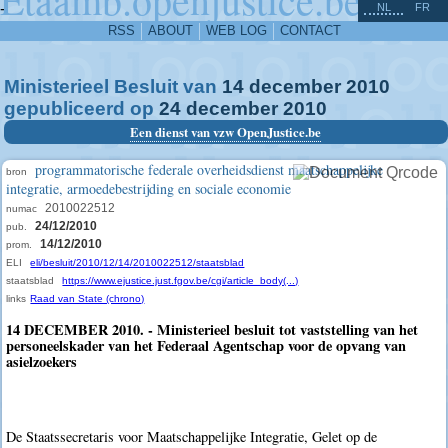
^
-
NL
FR
RSS
ABOUT
WEB LOG
CONTACT
Ministerieel Besluit van
14
december
2010
gepubliceerd op
24
december
2010
Een dienst van vzw OpenJustice.be
programmatorische federale overheidsdienst maatschappelijke
bron
integratie, armoedebestrijding en sociale economie
2010022512
numac
24/12/2010
pub.
14/12/2010
prom.
ELI
eli/besluit/2010/12/14/2010022512/staatsblad
staatsblad
https://www.ejustice.just.fgov.be/cgi/article_body(...)
links
Raad van State (chrono)
14 DECEMBER 2010. - Ministerieel besluit tot vaststelling van het
personeelskader van het Federaal Agentschap voor de opvang van
asielzoekers
De Staatssecretaris voor Maatschappelijke Integratie, Gelet op de