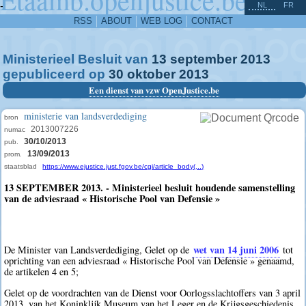
^
-
NL
FR
RSS
ABOUT
WEB LOG
CONTACT
Ministerieel Besluit van
13
september
2013
gepubliceerd op
30
oktober
2013
Een dienst van vzw OpenJustice.be
ministerie van landsverdediging
bron
2013007226
numac
30/10/2013
pub.
13/09/2013
prom.
staatsblad
https://www.ejustice.just.fgov.be/cgi/article_body(...)
13 SEPTEMBER 2013. - Ministerieel besluit houdende samenstelling
van de adviesraad « Historische Pool van Defensie »
wet van 14 juni 2006
De Minister van Landsverdediging, Gelet op de
tot
oprichting van een adviesraad « Historische Pool van Defensie » genaamd,
de artikelen 4 en 5;
Gelet op de voordrachten van de Dienst voor Oorlogsslachtoffers van 3 april
2013, van het Koninklijk Museum van het Leger en de Krijgsgeschiedenis