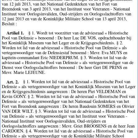
van 12 juli 2013, van het Nationaal Gedenkteken van het Fort van
Breendonk van 3 april 2013, van het Instituut voor Veteranen - Nationaal
Instituut voor Oorlogsinvaliden, Oud-strijders en Oorlogsslachtoffers van
12 juni 2013 en van de Koninklijke Militaire School van 13 april 2013,
Besluit :
Artikel 1.
§ 1. Wordt tot voorzitter van de adviesraad « Historische
Pool van Defensie » benoemd : De heer Luc DE VOS, opdrachthouder bij
het Koninklijk Museum van het Leger en de Krijgsgeschiedenis. § 2.
Worden tot lid van de adviesraad « Historische Pool van Defensie » als
vertegenwoordiger van de Defensiestaf benoemd : Mevr. Eva MUYS en
kapitein-commandant Eric NIEDERPRUM. § 3. Worden tot lid van de
adviesraad « Historische Pool van Defensie » als vertegenwoordiger van de
Dienst voor Oorlogsslachtoffers benoemd : De heer Gert DE PRINS en
Mevr. Marie LEJEUNE.
Art. 2.
§ 1. Worden tot lid van de adviesraad « Historische Pool van
Defensie » als vertegenwoordiger van het Koninklijk Museum van het Leger
en de Krijgsgeschiedenis aangewezen : De heren Piet VELDEMAN en
Kevin GONY. § 2. Worden tot lid van de adviesraad « Historische Pool van
Defensie » als vertegenwoordiger van het Nationaal Gedenkteken van het
Fort van Breendonk aangewezen : De heren Baudouin SOMERS en Olivier
VAN DER WILT. § 3. Worden tot lid van de adviesraad « Historische Pool
van Defensie » als vertegenwoordiger van het Instituut voor Veteranen -
Nationaal Instituut voor Oorlogsinvaliden, Oud-strijders en
Oorlogsslachtoffers aangewezen : Mevr. Griet BROOSENS en de heer Jean
CARDOEN. § 4. Worden tot lid van de adviesraad « Historische Pool van
Defensie » als vertegenwoordiger van de Koninklijke Militaire School