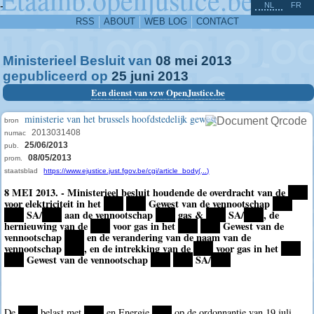
^
-
NL
FR
RSS
ABOUT
WEB LOG
CONTACT
Ministerieel Besluit van
08
mei
2013
gepubliceerd op
25
juni
2013
Een dienst van vzw OpenJustice.be
ministerie van het brussels hoofdstedelijk gewest
bron
2013031408
numac
25/06/2013
pub.
08/05/2013
prom.
staatsblad
https://www.ejustice.just.fgov.be/cgi/article_body(...)
8 MEI 2013. - Ministerieel besluit houdende de overdracht van de
****
voor elektriciteit in het
****
****
Gewest van de vennootschap
****
****
SA/
****
aan de vennootschap
****
gas &
****
SA/
****
, de
hernieuwing van de
****
voor gas in het
****
****
Gewest van de
vennootschap
****
en de verandering van de naam van de
vennootschap
****
, en de intrekking van de
****
voor gas in het
****
****
Gewest van de vennootschap
****
****
SA/
****
De
****
belast met
****
en Energie
****
op de ordonnantie van 19 juli