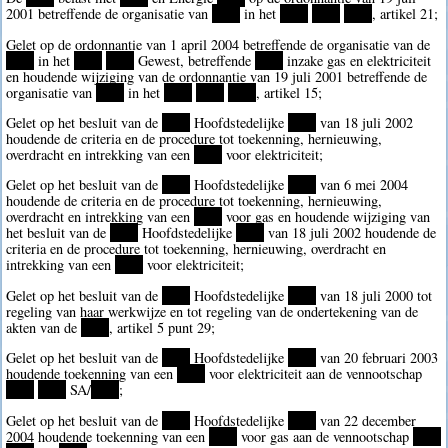
2001 betreffende de organisatie van
****
in het
****
****
****
, artikel 21;
Gelet op de ordonnantie van 1 april 2004 betreffende de organisatie van de
****
in het
****
****
Gewest, betreffende
****
inzake gas en elektriciteit
en houdende wijziging van de ordonnantie van 19 juli 2001 betreffende de
organisatie van
****
in het
****
****
****
, artikel 15;
Gelet op het besluit van de
****
Hoofdstedelijke
****
van 18 juli 2002
houdende de criteria en de procedure tot toekenning, hernieuwing,
overdracht en intrekking van een
****
voor elektriciteit;
Gelet op het besluit van de
****
Hoofdstedelijke
****
van 6 mei 2004
houdende de criteria en de procedure tot toekenning, hernieuwing,
overdracht en intrekking van een
****
voor gas en houdende wijziging van
het besluit van de
****
Hoofdstedelijke
****
van 18 juli 2002 houdende de
criteria en de procedure tot toekenning, hernieuwing, overdracht en
intrekking van een
****
voor elektriciteit;
Gelet op het besluit van de
****
Hoofdstedelijke
****
van 18 juli 2000 tot
regeling van haar werkwijze en tot regeling van de ondertekening van de
akten van de
****
, artikel 5 punt 29;
Gelet op het besluit van de
****
Hoofdstedelijke
****
van 20 februari 2003
houdende toekenning van een
****
voor elektriciteit aan de vennootschap
****
****
SA/
****
;
Gelet op het besluit van de
****
Hoofdstedelijke
****
van 22 december
2004 houdende toekenning van een
****
voor gas aan de vennootschap
****