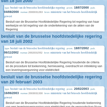
van 18 juli 2000
besluit van de brusselse hoofdstedelijke regering
18/07/2000
type
prom.
pub.
ministerie van het brussels hoofdstedelijk
04/08/2000
2000031263
numac
bron
gewest
Besluit van de Brusselse Hoofdstedelijke Regering tot regeling van haar
werkwijze en tot regeling van de ondertekening van de akten van de
Regering
besluit van de brusselse hoofdstedelijke regering
van 18 juli 2002
besluit van de brusselse hoofdstedelijke regering
18/07/2002
type
prom.
pub.
ministerie van het brussels hoofdstedelijk
06/11/2002
2002031552
numac
bron
gewest
Besluit van de Brusselse Hoofdstedelijke Regering houdende de criteria
en de procedure tot toekenning, hernieuwing, overdracht en intrekking van
een leveringsvergunning voor elektriciteit
besluit van de brusselse hoofdstedelijke regering
van 20 februari 2003
besluit van de brusselse hoofdstedelijke regering
20/02/2003
type
prom.
pub.
ministerie van het brussels hoofdstedelijk
16/06/2003
2003031330
numac
bron
gewest
Besluit van de Brusselse Hoofdstedelijke Regering houdende toekenning
van een leveringsvergunning voor elektriciteit aan de vennootschap Nuon