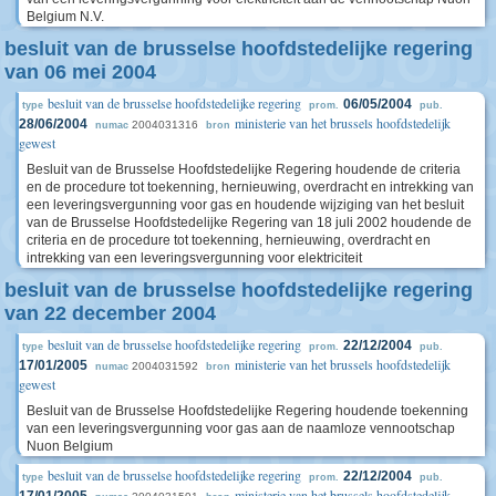
Belgium N.V.
besluit van de brusselse hoofdstedelijke regering
van 06 mei 2004
besluit van de brusselse hoofdstedelijke regering
06/05/2004
type
prom.
pub.
ministerie van het brussels hoofdstedelijk
28/06/2004
2004031316
numac
bron
gewest
Besluit van de Brusselse Hoofdstedelijke Regering houdende de criteria
en de procedure tot toekenning, hernieuwing, overdracht en intrekking van
een leveringsvergunning voor gas en houdende wijziging van het besluit
van de Brusselse Hoofdstedelijke Regering van 18 juli 2002 houdende de
criteria en de procedure tot toekenning, hernieuwing, overdracht en
intrekking van een leveringsvergunning voor elektriciteit
besluit van de brusselse hoofdstedelijke regering
van 22 december 2004
besluit van de brusselse hoofdstedelijke regering
22/12/2004
type
prom.
pub.
ministerie van het brussels hoofdstedelijk
17/01/2005
2004031592
numac
bron
gewest
Besluit van de Brusselse Hoofdstedelijke Regering houdende toekenning
van een leveringsvergunning voor gas aan de naamloze vennootschap
Nuon Belgium
besluit van de brusselse hoofdstedelijke regering
22/12/2004
type
prom.
pub.
ministerie van het brussels hoofdstedelijk
17/01/2005