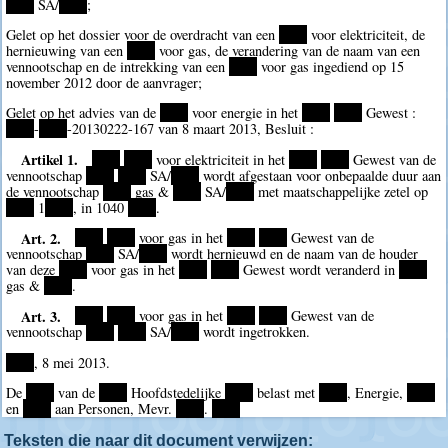
****
SA/
****
;
Gelet op het dossier voor de overdracht van een
****
voor elektriciteit, de
hernieuwing van een
****
voor gas, de verandering van de naam van een
vennootschap en de intrekking van een
****
voor gas ingediend op 15
november 2012 door de aanvrager;
Gelet op het advies van de
****
voor energie in het
****
****
Gewest :
****
-
****
-20130222-167 van 8 maart 2013, Besluit :
Artikel 1.
****
****
voor elektriciteit in het
****
****
Gewest van de
vennootschap
****
****
SA/
****
wordt afgestaan voor onbepaalde duur aan
de vennootschap
****
gas &
****
SA/
****
met maatschappelijke zetel op
****
1
****
, in 1040
****
.
Art. 2.
****
****
voor gas in het
****
****
Gewest van de
vennootschap
****
SA/
****
wordt hernieuwd en de naam van de houder
van deze
****
voor gas in het
****
****
Gewest wordt veranderd in
****
gas &
****
.
Art. 3.
****
****
voor gas in het
****
****
Gewest van de
vennootschap
****
****
SA/
****
wordt ingetrokken.
****
, 8 mei 2013.
De
****
van de
****
Hoofdstedelijke
****
belast met
****
, Energie,
****
en
****
aan Personen, Mevr.
****
.
****
Teksten die naar dit document verwijzen: