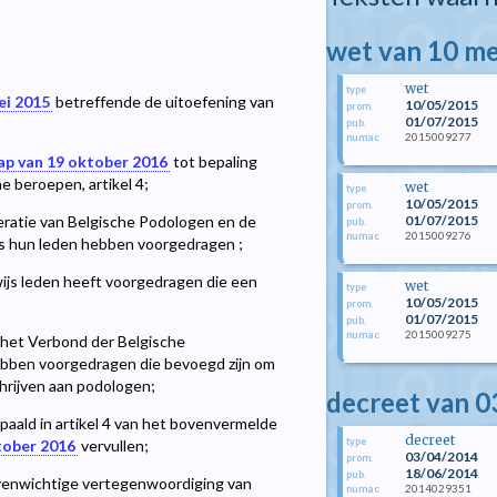
wet van 10 me
wet
type
ei 2015
betreffende de uitoefening van
10/05/2015
prom.
01/07/2015
pub.
2015009277
numac
ap van 19 oktober 2016
tot bepaling
 beroepen, artikel 4;
wet
type
10/05/2015
prom.
01/07/2015
ratie van Belgische Podologen en de
pub.
2015009276
numac
s hun leden hebben voorgedragen ;
s leden heeft voorgedragen die een
wet
type
10/05/2015
prom.
01/07/2015
pub.
2015009275
numac
het Verbond der Belgische
ebben voorgedragen die bevoegd zijn om
hrijven aan podologen;
decreet van 0
aald in artikel 4 van het bovenvermelde
decreet
type
tober 2016
vervullen;
03/04/2014
prom.
18/06/2014
pub.
venwichtige vertegenwoordiging van
2014029351
numac