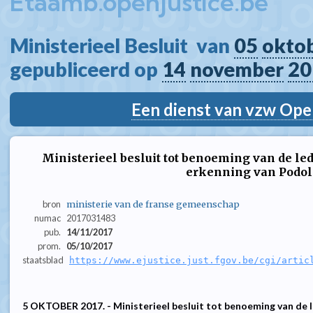
Etaamb.openjustice.be
Ministerieel Besluit  van 
05
okto
gepubliceerd op 
14
november
20
Een dienst van vzw Ope
Ministerieel besluit tot benoeming van de l
erkenning van Podo
bron
ministerie van de franse gemeenschap
numac
2017031483
pub.
14/11/2017
prom.
05/10/2017
staatsblad
https://www.ejustice.just.fgov.be/cgi/artic
5 OKTOBER 2017. - Ministerieel besluit tot benoeming van de 