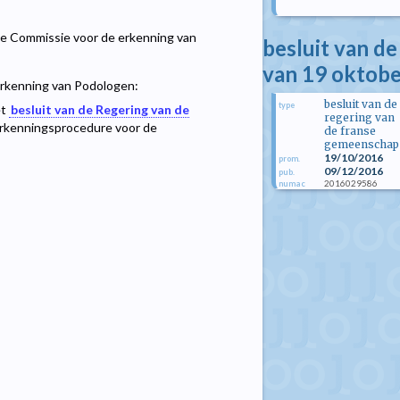
e Commissie voor de erkenning van
besluit van d
van 19 oktob
erkenning van Podologen:
besluit van de
type
et
besluit van de Regering van de
regering van
erkenningsprocedure voor de
de franse
gemeenschap
19/10/2016
prom.
09/12/2016
pub.
2016029586
numac