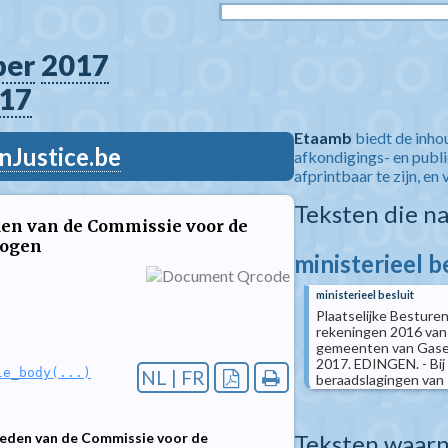
ber
2017
17
Etaamb
biedt de inho
nJustice.be
afkondigings- en publ
afprintbaar te zijn, en 
Teksten die n
eden van de Commissie voor de
logen
ministerieel b
ministerieel besluit
Plaatselijke Besturen
rekeningen 2016 van
gemeenten van Gasel
2017. EDINGEN. - Bij
le_body(...)
NL | FR
beraadslagingen van 1
Teksten waarn
leden van de Commissie voor de