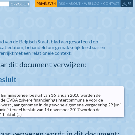
-
-
-
-
PRIVÉLEVEN
RSS
ABOUT
WEB LOG
CONTACT
NL
FR
ud van de Belgisch Staatsblad aan gesorteerd op
icatiedatum, behandeld om gemakkelijk leesbaar en
verrijkt met een relationele context.
aar dit document verwijzen:
esluit
 Bij ministerieel besluit van 16 januari 2018 worden de
 de CVBA zuivere financieringsintercommunale voor de
west , aangenomen in de gewone algemene vergadering 29 juni
 ministerieel besluit van 14 november 2017 worden de
1 oktob(...)
aar verwezen wordt in dit document: