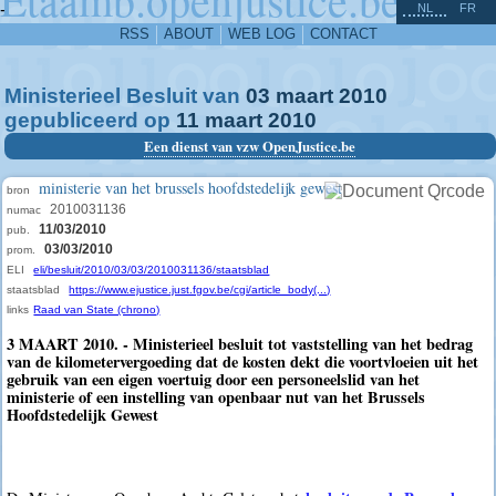
^
-
NL
FR
RSS
ABOUT
WEB LOG
CONTACT
Ministerieel Besluit van
03
maart
2010
gepubliceerd op
11
maart
2010
Een dienst van vzw OpenJustice.be
ministerie van het brussels hoofdstedelijk gewest
bron
2010031136
numac
11/03/2010
pub.
03/03/2010
prom.
ELI
eli/besluit/2010/03/03/2010031136/staatsblad
staatsblad
https://www.ejustice.just.fgov.be/cgi/article_body(...)
links
Raad van State (chrono)
3 MAART 2010. - Ministerieel besluit tot vaststelling van het bedrag
van de kilometervergoeding dat de kosten dekt die voortvloeien uit het
gebruik van een eigen voertuig door een personeelslid van het
ministerie of een instelling van openbaar nut van het Brussels
Hoofdstedelijk Gewest