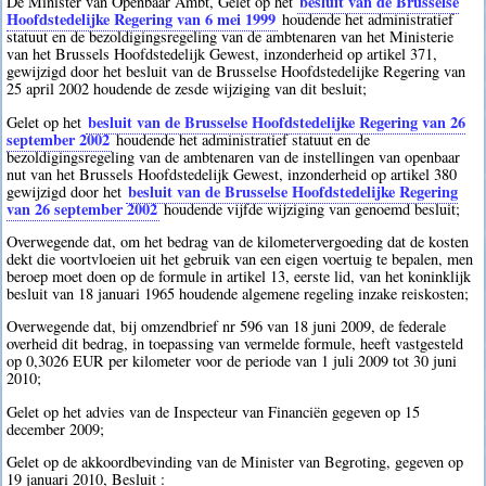
besluit van de Brusselse
De Minister van Openbaar Ambt, Gelet op het
Hoofdstedelijke Regering van 6 mei 1999
houdende het administratief
statuut en de bezoldigingsregeling van de ambtenaren van het Ministerie
van het Brussels Hoofdstedelijk Gewest, inzonderheid op artikel 371,
gewijzigd door het besluit van de Brusselse Hoofdstedelijke Regering van
25 april 2002 houdende de zesde wijziging van dit besluit;
besluit van de Brusselse Hoofdstedelijke Regering van 26
Gelet op het
september 2002
houdende het administratief statuut en de
bezoldigingsregeling van de ambtenaren van de instellingen van openbaar
nut van het Brussels Hoofdstedelijk Gewest, inzonderheid op artikel 380
besluit van de Brusselse Hoofdstedelijke Regering
gewijzigd door het
van 26 september 2002
houdende vijfde wijziging van genoemd besluit;
Overwegende dat, om het bedrag van de kilometervergoeding dat de kosten
dekt die voortvloeien uit het gebruik van een eigen voertuig te bepalen, men
beroep moet doen op de formule in artikel 13, eerste lid, van het koninklijk
besluit van 18 januari 1965 houdende algemene regeling inzake reiskosten;
Overwegende dat, bij omzendbrief nr 596 van 18 juni 2009, de federale
overheid dit bedrag, in toepassing van vermelde formule, heeft vastgesteld
op 0,3026 EUR per kilometer voor de periode van 1 juli 2009 tot 30 juni
2010;
Gelet op het advies van de Inspecteur van Financiën gegeven op 15
december 2009;
Gelet op de akkoordbevinding van de Minister van Begroting, gegeven op
19 januari 2010, Besluit :