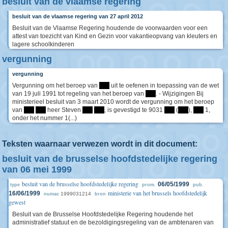
besluit van de vlaamse regering
besluit van de vlaamse regering van 27 april 2012
Besluit van de Vlaamse Regering houdende de voorwaarden voor een
attest van toezicht van Kind en Gezin voor vakantieopvang van kleuters en
lagere schoolkinderen
vergunning
vergunning
Vergunning om het beroep van
****
uit te oefenen in toepassing van de wet
van 19 juli 1991 tot regeling van het beroep van
****
. - Wijzigingen Bij
ministerieel besluit van 3 maart 2010 wordt de vergunning om het beroep
van
****
****
heer Steven
****
****
, is gevestigd te 9031
****
(
****
),
****
1,
onder het nummer 1(...)
Teksten waarnaar verwezen wordt in dit document:
besluit van de brusselse hoofdstedelijke regering
van 06 mei 1999
besluit van de brusselse hoofdstedelijke regering
06/05/1999
type
prom.
pub.
ministerie van het brussels hoofdstedelijk
16/06/1999
1999031214
numac
bron
gewest
Besluit van de Brusselse Hoofdstedelijke Regering houdende het
administratief statuut en de bezoldigingsregeling van de ambtenaren van