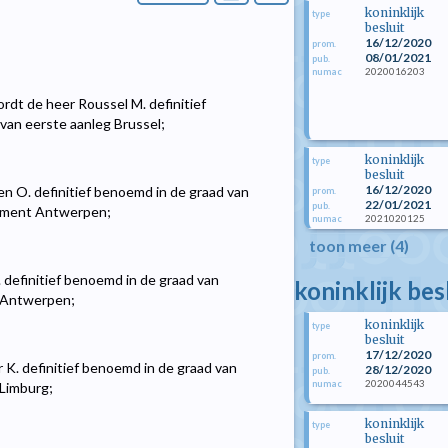
koninklijk
type
besluit
16/12/2020
prom.
08/01/2021
pub.
2020016203
numac
rdt de heer Roussel M. definitief
 van eerste aanleg Brussel;
koninklijk
type
besluit
16/12/2020
n O. definitief benoemd in de graad van
prom.
22/01/2021
pub.
ssement Antwerpen;
2021020125
numac
toon meer (4)
. definitief benoemd in de graad van
koninklijk be
t Antwerpen;
koninklijk
type
besluit
17/12/2020
prom.
 K. definitief benoemd in de graad van
28/12/2020
pub.
2020044543
numac
 Limburg;
koninklijk
type
besluit