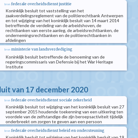
federale overheidsdienst justitie
bron
Koninklijk besluit tot vaststelling van het
zaakverdelingsreglement van de politierechtbank Antwerpen
en tot wijziging van het koninklijk besluit van 14 maart 2014
betreffende de verdeling van de arbeidshoven, de
rechtbanken van eerste aanleg, de arbeidsrechtbanken, de
ondernemingsrechtbanken en de politierechtbanken in
afdelingen
ministerie van landsverdediging
bron
Koninklijk besluit betreffende de benoeming van de
regeringscommissaris van Defensie bij het War Heritage
Institute
sluit van 17 december 2020
federale overheidsdienst sociale zekerheid
bron
Koninklijk besluit tot wijziging van het koninklijk besluit van 27
september 2015 houdende toekenning van een uitkering ten
voordele van de zelfstandige die zijn beroepsactiviteit tijdelijk
onderbreekt om zorgen te geven aan een persoon
federale overheidsdienst beleid en ondersteuning
bron
Koninklijk besluit tot wijziging van het koninklijk besluit van 19