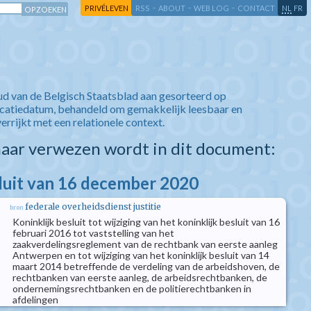
-
-
-
-
PRIVÉLEVEN
RSS
ABOUT
WEB LOG
CONTACT
NL
FR
ud van de Belgisch Staatsblad aan gesorteerd op
icatiedatum, behandeld om gemakkelijk leesbaar en
verrijkt met een relationele context.
aar verwezen wordt in dit document:
sluit van 16 december 2020
federale overheidsdienst justitie
bron
Koninklijk besluit tot wijziging van het koninklijk besluit van 16
februari 2016 tot vaststelling van het
zaakverdelingsreglement van de rechtbank van eerste aanleg
Antwerpen en tot wijziging van het koninklijk besluit van 14
maart 2014 betreffende de verdeling van de arbeidshoven, de
rechtbanken van eerste aanleg, de arbeidsrechtbanken, de
ondernemingsrechtbanken en de politierechtbanken in
afdelingen