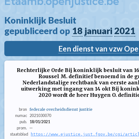
Etaamb.openjustice.be
Koninklijk Besluit  
gepubliceerd op 
18
januari
2021
Een dienst van vzw Ope
Rechterlijke Orde Bij koninklijk besluit van 
Roussel M. definitief benoemd in de gr
Nederlandstalige rechtbank van eerste aanle
uitwerking met ingang van 14 okt Bij konink
2020 wordt de heer Huygen O. definitie
bron
federale overheidsdienst justitie
numac
2021030070
pub.
18/01/2021
prom.
--
staatsblad
https://www.ejustice.just.fgov.be/cgi/artic