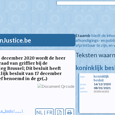
Etaamb
biedt de inho
nJustice.be
afkondigings- en publ
afprintbaar te zijn, en 
Teksten waarn
16 december 2020 wordt de heer
aad van griffier bij de
koninklijk be
g Brussel; Dit besluit heeft
lijk besluit van 17 december
koninklijk
type
f benoemd in de gr(...)
besluit
16/12/2020
prom.
08/01/2021
pub.
2020016202
numac
le_body(...)
NL | FR