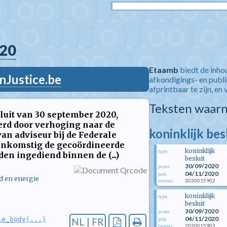
20
Etaamb
biedt de inho
nJustice.be
afkondigings- en publ
afprintbaar te zijn, en 
Teksten waarn
luit van 30 september 2020,
rd door verhoging naar de
koninklijk be
van adviseur bij de Federale
enkomstig de gecoördineerde
koninklijk
type
en ingediend binnen de (...)
besluit
30/09/2020
prom.
04/11/2020
pub.
d en energie
2020015902
numac
koninklijk
type
besluit
30/09/2020
prom.
04/11/2020
le_body(...)
NL | FR
pub.
2020015903
numac