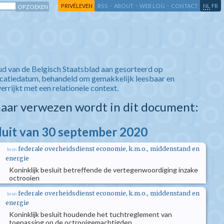
-
-
-
-
PRIVÉLEVEN
RSS
ABOUT
WEB LOG
CONTACT
NL
FR
ud van de Belgisch Staatsblad aan gesorteerd op
icatiedatum, behandeld om gemakkelijk leesbaar en
verrijkt met een relationele context.
aar verwezen wordt in dit document:
sluit van 30 september 2020
federale overheidsdienst economie, k.m.o., middenstand en
bron
energie
Koninklijk besluit betreffende de vertegenwoordiging inzake
octrooien
federale overheidsdienst economie, k.m.o., middenstand en
bron
energie
Koninklijk besluit houdende het tuchtreglement van
toepassing op de octrooigemachtigden