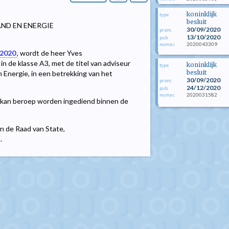
koninklijk
type
besluit
AND EN ENERGIE
30/09/2020
prom.
13/10/2020
pub.
2020043309
numac
 2020
, wordt de heer Yves
de klasse A3, met de titel van adviseur
koninklijk
type
besluit
 Energie, in een betrekking van het
30/09/2020
prom.
24/12/2020
pub.
2020031582
numac
kan beroep worden ingediend binnen de
an de Raad van State,
.