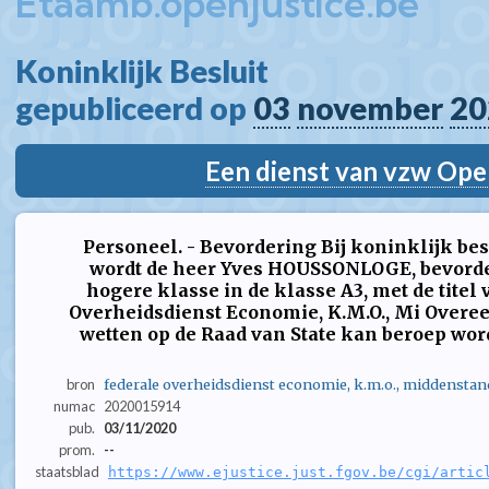
Etaamb.openjustice.be
Koninklijk Besluit  
gepubliceerd op 
03
november
20
Een dienst van vzw Ope
Personeel. - Bevordering Bij koninklijk bes
wordt de heer Yves HOUSSONLOGE, bevorde
hogere klasse in de klasse A3, met de titel 
Overheidsdienst Economie, K.M.O., Mi Overe
wetten op de Raad van State kan beroep word
bron
federale overheidsdienst economie, k.m.o., middenstan
numac
2020015914
pub.
03/11/2020
prom.
--
staatsblad
https://www.ejustice.just.fgov.be/cgi/artic