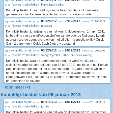
2012206960
type
prom.
pub.
numac
federale overheidsdienst binnenlandse zaken
bron
Koninklijk besluit tot aanstelling van de heer Jan Bens tot directeur-
generaal van het Federaal Agentschap voor nucleaire controle
koninklijk besluit
05/12/2012
27/02/2013
2012003322
type
prom.
pub.
numac
federale overheidsdienst financien
bron
Koninklijk besluit tot wijziging van het koninklijk besluit van 14 april 2011
tot bepaling van de uitgiftevoorschriften van de door de Nationale Loterij
georganiseerde openbare loterijen met biljetten, respectievelijk « Quick
Cash 2 euro » en « Quick Cash 5 euro » genaamd
koninklijk besluit
05/12/2012
28/02/2013
2012012063
type
prom.
pub.
numac
federale overheidsdienst werkgelegenheid, arbeid en sociaal overleg
bron
Koninklijk besluit waarbij algemeen verbindend wordt verklaard de
collectieve arbeidsovereenkomst van 14 april 2011, gesloten in het Paritair
Subcomité voor het bedrijf der porseleinaarde- en zandgroeven welke in
openlucht geëxploiteerd worden in de provincies Waals-Brabant,
Henegouwen, Luik, Luxemburg en Namen, betreffende het conventioneel
brugpensioen op 56 jaar
toon meer (4)
koninklijk besluit van 09 januari 2013
koninklijk besluit
09/01/2013
18/01/2013
2012009511
type
prom.
pub.
numac
federale overheidsdienst justitie
bron
Koninklijk besluit tot wijziging van het koninklijk besluit van 28 september