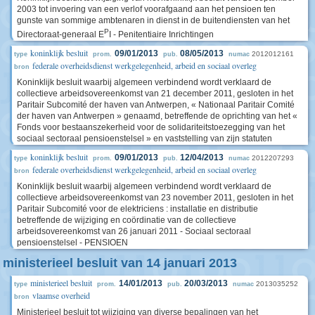
2003 tot invoering van een verlof voorafgaand aan het pensioen ten
gunste van sommige ambtenaren in dienst in de buitendiensten van het
P
Directoraat-generaal E
I - Penitentiaire Inrichtingen
koninklijk besluit
09/01/2013
08/05/2013
2012012161
type
prom.
pub.
numac
federale overheidsdienst werkgelegenheid, arbeid en sociaal overleg
bron
Koninklijk besluit waarbij algemeen verbindend wordt verklaard de
collectieve arbeidsovereenkomst van 21 december 2011, gesloten in het
Paritair Subcomité der haven van Antwerpen, « Nationaal Paritair Comité
der haven van Antwerpen » genaamd, betreffende de oprichting van het «
Fonds voor bestaanszekerheid voor de solidariteitstoezegging van het
sociaal sectoraal pensioenstelsel » en vaststelling van zijn statuten
koninklijk besluit
09/01/2013
12/04/2013
2012207293
type
prom.
pub.
numac
federale overheidsdienst werkgelegenheid, arbeid en sociaal overleg
bron
Koninklijk besluit waarbij algemeen verbindend wordt verklaard de
collectieve arbeidsovereenkomst van 23 november 2011, gesloten in het
Paritair Subcomité voor de elektriciens : installatie en distributie
betreffende de wijziging en coördinatie van de collectieve
arbeidsovereenkomst van 26 januari 2011 - Sociaal sectoraal
pensioenstelsel - PENSIOEN
ministerieel besluit van 14 januari 2013
ministerieel besluit
14/01/2013
20/03/2013
2013035252
type
prom.
pub.
numac
vlaamse overheid
bron
Ministerieel besluit tot wijziging van diverse bepalingen van het