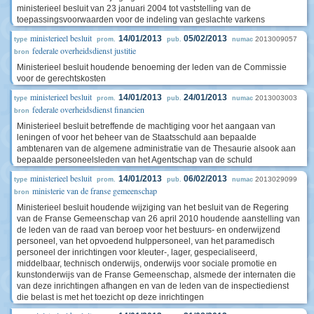
ministerieel besluit van 23 januari 2004 tot vaststelling van de
toepassingsvoorwaarden voor de indeling van geslachte varkens
ministerieel besluit
14/01/2013
05/02/2013
2013009057
type
prom.
pub.
numac
federale overheidsdienst justitie
bron
Ministerieel besluit houdende benoeming der leden van de Commissie
voor de gerechtskosten
ministerieel besluit
14/01/2013
24/01/2013
2013003003
type
prom.
pub.
numac
federale overheidsdienst financien
bron
Ministerieel besluit betreffende de machtiging voor het aangaan van
leningen of voor het beheer van de Staatsschuld aan bepaalde
ambtenaren van de algemene administratie van de Thesaurie alsook aan
bepaalde personeelsleden van het Agentschap van de schuld
ministerieel besluit
14/01/2013
06/02/2013
2013029099
type
prom.
pub.
numac
ministerie van de franse gemeenschap
bron
Ministerieel besluit houdende wijziging van het besluit van de Regering
van de Franse Gemeenschap van 26 april 2010 houdende aanstelling van
de leden van de raad van beroep voor het bestuurs- en onderwijzend
personeel, van het opvoedend hulppersoneel, van het paramedisch
personeel der inrichtingen voor kleuter-, lager, gespecialiseerd,
middelbaar, technisch onderwijs, onderwijs voor sociale promotie en
kunstonderwijs van de Franse Gemeenschap, alsmede der internaten die
van deze inrichtingen afhangen en van de leden van de inspectiedienst
die belast is met het toezicht op deze inrichtingen