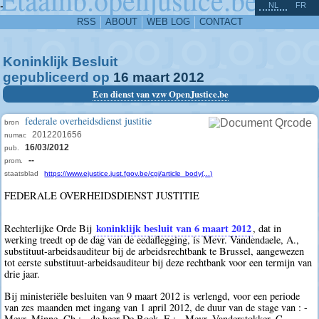
^
-
NL
FR
RSS
ABOUT
WEB LOG
CONTACT
Koninklijk Besluit
gepubliceerd op
16
maart
2012
Een dienst van vzw OpenJustice.be
federale overheidsdienst justitie
bron
2012201656
numac
16/03/2012
pub.
--
prom.
staatsblad
https://www.ejustice.just.fgov.be/cgi/article_body(...)
FEDERALE OVERHEIDSDIENST JUSTITIE
koninklijk besluit van 6 maart 2012
Rechterlijke Orde Bij
, dat in
werking treedt op de dag van de eedaflegging, is Mevr. Vandendaele, A.,
substituut-arbeidsauditeur bij de arbeidsrechtbank te Brussel, aangewezen
tot eerste substituut-arbeidsauditeur bij deze rechtbank voor een termijn van
drie jaar.
Bij ministeriële besluiten van 9 maart 2012 is verlengd, voor een periode
van zes maanden met ingang van 1 april 2012, de duur van de stage van : -
Mevr. Minne, Ch.; - de heer De Bock, E.; - Mevr. Vanderstokker, C.,