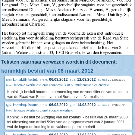
Lengrand, D.; - Mevr. Laus, V., gerechtelijke stagiairs voor het gerechtelijk
arrondissement Dinant; - Mevr. Anciaux Henry de Faveaux, F., gerechtelijk
stagiair voor het gerechtelijk arrondissement Namen; - Mevr. Dutrifoy, S.; -
Mevr. Seminara, A., gerechtelijke stagiairs voor het gerechtelijk
arrondissement Charleroi.
Het beroep tot nietigverklaring van de voormelde akten met individuele
strekking kan voor de afdeling bestuursrechtspraak van de Raad van State
worden gebracht binnen zestig dagen na deze bekendmaking. Het
verzoekschrift dient bij ter post aangetekende brief aan de Raad van State
(adres : Wetenschapsstraat 33, 1040 Brussel), te worden toegezonden.
Teksten waarnaar verwezen wordt in dit document:
koninklijk besluit van 06 maart 2012
koninklijk besluit
06/03/2012
12/03/2012
2012011109
type
prom.
pub.
numac
federale overheidsdienst economie, k.m.o., middenstand en energie
bron
Koninklijk besluit houdende benoeming van de voorzitter en van de leden
van de Raad van Bestuur van het Bureau voor Normalisatie
koninklijk besluit
06/03/2012
14/03/2012
2012022091
type
prom.
pub.
numac
federale overheidsdienst sociale zekerheid
bron
Koninklijk besluit tot wijziging van het koninklijk besluit van 26 maart 2003
tot uitvoering van artikel 59ter van de programmawet van 2 januari 2001
wat de tegemoetkoming in de vakbondspremie betreft
koninklijk besluit
06/03/2012
22/03/2012