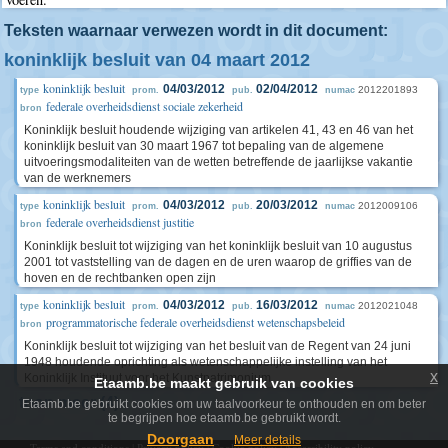
Teksten waarnaar verwezen wordt in dit document:
koninklijk besluit van 04 maart 2012
koninklijk besluit
04/03/2012
02/04/2012
2012201893
type
prom.
pub.
numac
federale overheidsdienst sociale zekerheid
bron
Koninklijk besluit houdende wijziging van artikelen 41, 43 en 46 van het
koninklijk besluit van 30 maart 1967 tot bepaling van de algemene
uitvoeringsmodaliteiten van de wetten betreffende de jaarlijkse vakantie
van de werknemers
koninklijk besluit
04/03/2012
20/03/2012
2012009106
type
prom.
pub.
numac
federale overheidsdienst justitie
bron
Koninklijk besluit tot wijziging van het koninklijk besluit van 10 augustus
2001 tot vaststelling van de dagen en de uren waarop de griffies van de
hoven en de rechtbanken open zijn
koninklijk besluit
04/03/2012
16/03/2012
2012021048
type
prom.
pub.
numac
programmatorische federale overheidsdienst wetenschapsbeleid
bron
Koninklijk besluit tot wijziging van het besluit van de Regent van 24 juni
1948 houdende oprichting als wetenschappelijke instelling van het
x
Koninklijk Instituut voor het Kunstpatrimonium
Etaamb.be maakt gebruik van cookies
toon meer (4)
Etaamb.be gebruikt cookies om uw taalvoorkeur te onthouden en om beter
te begrijpen hoe etaamb.be gebruikt wordt.
Doorgaan
Meer details