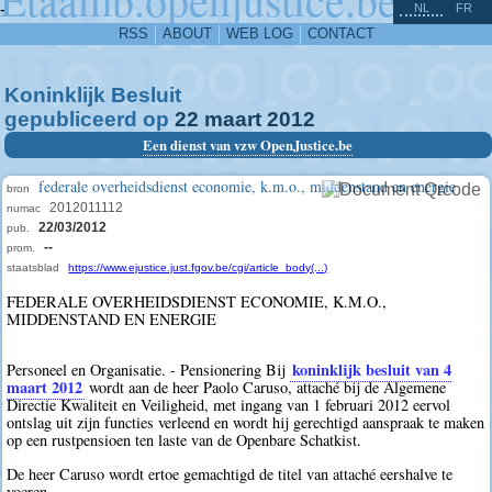
^
-
NL
FR
RSS
ABOUT
WEB LOG
CONTACT
Koninklijk Besluit
gepubliceerd op
22
maart
2012
Een dienst van vzw OpenJustice.be
federale overheidsdienst economie, k.m.o., middenstand en energie
bron
2012011112
numac
22/03/2012
pub.
--
prom.
staatsblad
https://www.ejustice.just.fgov.be/cgi/article_body(...)
FEDERALE OVERHEIDSDIENST ECONOMIE, K.M.O.,
MIDDENSTAND EN ENERGIE
koninklijk besluit van 4
Personeel en Organisatie. - Pensionering Bij
maart 2012
wordt aan de heer Paolo Caruso, attaché bij de Algemene
Directie Kwaliteit en Veiligheid, met ingang van 1 februari 2012 eervol
ontslag uit zijn functies verleend en wordt hij gerechtigd aanspraak te maken
op een rustpensioen ten laste van de Openbare Schatkist.
De heer Caruso wordt ertoe gemachtigd de titel van attaché eershalve te
voeren.