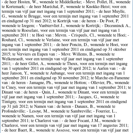
- de heer Hosten, W., wonende te Middelkerke; - Mevr. Pollet, H., wonende
te Kortemark; - de heer Maréchal, P., wonende te Knokke-Heist; voor een
termijn van vijf jaar met ingang van 1 september 2011; - de heer Muylle,
G., wonende te Brugge, voor een termijn met ingang van 1 september 2011
en eindigend op 31 mei 2012; te Kortrijk van : de heren - De Poot, P,
wonende te Izegem; - Vanbiervliet J., wonende te Kortrijk; - Deceuninck A.,
wonende te Roeselare, voor een termijn van vijf jaar met ingang van 1
september 2011 : te Hoei van : Mevrn. - Crispeels, Cl., wonende te Hoei; -
Rouhard, Cl., wonende te Verlaine, voor een termijn van vijf jaar met
ingang van 1 september 2011; - de heer Poncin, D., wonende te Hoei, voor
een termijn met ingang van 1 september 2011 en eindigend op 31 oktober
2015; te Verviers en Eupen van : - Mevr. Willems, B., wonende te
Welkenraedt, voor een termijn van vijf jaar met ingang van 1 september
2011; - de heer Gillet, A., wonende te Theux, voor een termijn met ingang
van 1 september 2011 en eindigend op 30 april 2012; te Aarlen van : - de
heer Janson, Y., wonende te Aubange, voor een termijn met ingang van 1
september 2011 en eindigend op 30 november 2012; te Marche-en-Famenne
van : de heren - Jamagne, Ph., wonende te Hotton; - Ollevier, Ph., wonende
te Ciney, voor een termijn van vijf jaar met ingang van 1 september 2011; te
Dinant van : de heren - Quin, J., wonende te Dinant, voor een termijn van
vijf jaar met ingang van 1 september 2011; - Jacques, G., wonende te
Tintigny, voor een termijn met ingang van 1 september 2011 en eindigend
op 31 juli 2012; te Namen van : de heren - Danaux, B., wonende te
Profondeville; - Lesoye, M., wonende te Sambreville; - Fourrier, L.,
wonende te Namen, voor een termijn van vijf jaar met ingang van 1
september 2011; te Charleroi van : - de heer Focant, J.M., wonende te
Charleroi, voor een termijn van vijf jaar met ingang van 17 augustus 2011;
- de heer Baert, R., wonende te Assesse, voor een termijn van vijf jaar met