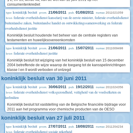
consumentenkrediet
koninklijk besluit
21/06/2011
01/08/2011
2011021059
type
prom.
pub.
numac
federale overheidsdienst kanselarij van de eerste minister, federale overheidsdienst
bron
buitenlandse zaken, buitenlandse handel en ontwikkelingssamenwerking en federale
overheidsdienst justitie
Koninklijk besluit houdende het beheer van de centrale registers van
testamenten en huwelijksovereenkomsten
koninklijk besluit
21/06/2011
15/07/2011
2011009498
type
prom.
pub.
numac
federale overheidsdienst justitie
bron
Koninklijk besluit tot wijziging van het koninklijk besluit van 15 december
2004 betreffende de wijze waarop de toegang tot de kansspelinrichtingen
klasse I en II wordt verboden of ontzegd
koninklijk besluit van 30 juni 2011
koninklijk besluit
30/06/2011
19/12/2011
2011024356
type
prom.
pub.
numac
federale overheidsdienst volksgezondheid, veiligheid van de voedselketen en
bron
leefmilieu
Koninklijk besluit tot vaststelling van de Belgische financiële bijdrage voor
2011 aan het programma voor chemische producten van de OESO
koninklijk besluit van 27 juli 2011
koninklijk besluit
27/07/2011
18/08/2011
2011204234
type
prom.
pub.
numac
federale overheidsdienst sociale zekerheid
bron