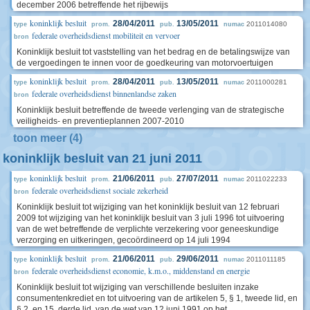
december 2006 betreffende het rijbewijs
koninklijk besluit
28/04/2011
13/05/2011
2011014080
type
prom.
pub.
numac
federale overheidsdienst mobiliteit en vervoer
bron
Koninklijk besluit tot vaststelling van het bedrag en de betalingswijze van
de vergoedingen te innen voor de goedkeuring van motorvoertuigen
koninklijk besluit
28/04/2011
13/05/2011
2011000281
type
prom.
pub.
numac
federale overheidsdienst binnenlandse zaken
bron
Koninklijk besluit betreffende de tweede verlenging van de strategische
veiligheids- en preventieplannen 2007-2010
toon meer (4)
koninklijk besluit van 21 juni 2011
koninklijk besluit
21/06/2011
27/07/2011
2011022233
type
prom.
pub.
numac
federale overheidsdienst sociale zekerheid
bron
Koninklijk besluit tot wijziging van het koninklijk besluit van 12 februari
2009 tot wijziging van het koninklijk besluit van 3 juli 1996 tot uitvoering
van de wet betreffende de verplichte verzekering voor geneeskundige
verzorging en uitkeringen, gecoördineerd op 14 juli 1994
koninklijk besluit
21/06/2011
29/06/2011
2011011185
type
prom.
pub.
numac
federale overheidsdienst economie, k.m.o., middenstand en energie
bron
Koninklijk besluit tot wijziging van verschillende besluiten inzake
consumentenkrediet en tot uitvoering van de artikelen 5, § 1, tweede lid, en
§ 2, en 15, derde lid, van de wet van 12 juni 1991 op het