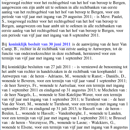
toegevoegd rechter voor het rechtsgebied van het hof van beroep te Bergen,
aangewezen om zijn ambt uit te oefenen in alle rechtbanken van eerste
aanleg van het rechtsgebied van het hof van beroep te Bergen, voor een
periode van vijf jaar met ingang van 29 augustus 2011; - is Mevr. Paulet,
S., toegevoegd rechter voor het rechtsgebied van het hof van beroep te
Bergen, aangewezen om haar ambt uit te oefenen in alle rechtbanken van
eerste aanleg van het rechtsgebied van het hof van beroep te Bergen, voor
een periode van vijf jaar met ingang van 8 september 2011.
koninklijk besluit van 30 juni 2011
Bij
is de aanwijzing van de heer Van
Camp, B., rechter in de rechtbank van eerste aanleg te Antwerpen, tot de
functie van onderzoeksrechter in deze rechtbank, hernieuwd voor een
termijn van vijf jaar met ingang van 1 september 2011.
Bij koninklijke besluiten van 27 juli 2011 : - is vernieuwd de benoeming tot
het ambt van rechter in handelszaken in de rechtbank van koophandel : te
Antwerpen van : de heren - Adriaens, M., wonende te Ranst; - Daniëls, D.,
wonende te Beveren, voor een termijn van vijf jaar vanaf 1 september 2011;
- de heer Saverys, Fr., wonende te Aartselaar, voor een termijn met ingang
van 1 september 2011 en eindigend op 31 augustus 2013; te Mechelen van :
- de heer Naegels, L., wonende te Sint-Katelijne-Waver, voor een termijn
van vijf jaar met ingang van 1 september 2011; te Turnhout van : - de heer
Van der Voort, M., wonende te Turnhout, voor een termijn met ingang van 1
september 2011 en eindigend op 31 juli 2013; te Hasselt van : de heren -
Beulen, L., wonende te Hasselt; - Vandenberghe, J., wonende te Landen,
voor een termijn van vijf jaar met ingang van 1 september 2011; te Brussel
van : de heren - Vercruysse, Ph., wonende te Lasne; - Walckiers, G.,
wonende te Elsene, voor een termijn van vijf jaar met ingang van 8 augustus