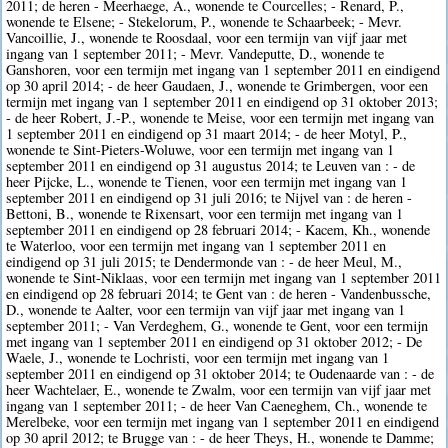
2011; de heren - Meerhaege, A., wonende te Courcelles; - Renard, P.,
wonende te Elsene; - Stekelorum, P., wonende te Schaarbeek; - Mevr.
Vancoillie, J., wonende te Roosdaal, voor een termijn van vijf jaar met
ingang van 1 september 2011; - Mevr. Vandeputte, D., wonende te
Ganshoren, voor een termijn met ingang van 1 september 2011 en eindigend
op 30 april 2014; - de heer Gaudaen, J., wonende te Grimbergen, voor een
termijn met ingang van 1 september 2011 en eindigend op 31 oktober 2013;
- de heer Robert, J.-P., wonende te Meise, voor een termijn met ingang van
1 september 2011 en eindigend op 31 maart 2014; - de heer Motyl, P.,
wonende te Sint-Pieters-Woluwe, voor een termijn met ingang van 1
september 2011 en eindigend op 31 augustus 2014; te Leuven van : - de
heer Pijcke, L., wonende te Tienen, voor een termijn met ingang van 1
september 2011 en eindigend op 31 juli 2016; te Nijvel van : de heren -
Bettoni, B., wonende te Rixensart, voor een termijn met ingang van 1
september 2011 en eindigend op 28 februari 2014; - Kacem, Kh., wonende
te Waterloo, voor een termijn met ingang van 1 september 2011 en
eindigend op 31 juli 2015; te Dendermonde van : - de heer Meul, M.,
wonende te Sint-Niklaas, voor een termijn met ingang van 1 september 2011
en eindigend op 28 februari 2014; te Gent van : de heren - Vandenbussche,
D., wonende te Aalter, voor een termijn van vijf jaar met ingang van 1
september 2011; - Van Verdeghem, G., wonende te Gent, voor een termijn
met ingang van 1 september 2011 en eindigend op 31 oktober 2012; - De
Waele, J., wonende te Lochristi, voor een termijn met ingang van 1
september 2011 en eindigend op 31 oktober 2014; te Oudenaarde van : - de
heer Wachtelaer, E., wonende te Zwalm, voor een termijn van vijf jaar met
ingang van 1 september 2011; - de heer Van Caeneghem, Ch., wonende te
Merelbeke, voor een termijn met ingang van 1 september 2011 en eindigend
op 30 april 2012; te Brugge van : - de heer Theys, H., wonende te Damme;