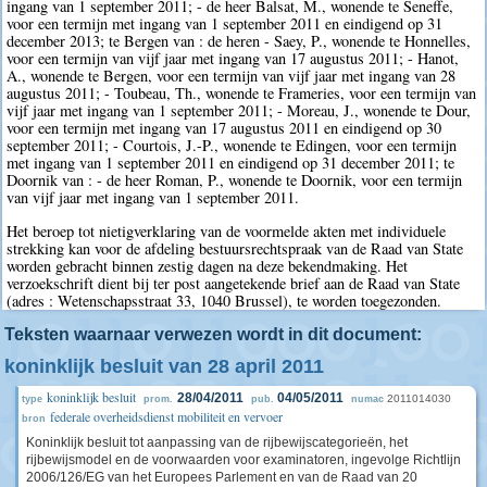
ingang van 1 september 2011; - de heer Balsat, M., wonende te Seneffe,
voor een termijn met ingang van 1 september 2011 en eindigend op 31
december 2013; te Bergen van : de heren - Saey, P., wonende te Honnelles,
voor een termijn van vijf jaar met ingang van 17 augustus 2011; - Hanot,
A., wonende te Bergen, voor een termijn van vijf jaar met ingang van 28
augustus 2011; - Toubeau, Th., wonende te Frameries, voor een termijn van
vijf jaar met ingang van 1 september 2011; - Moreau, J., wonende te Dour,
voor een termijn met ingang van 17 augustus 2011 en eindigend op 30
september 2011; - Courtois, J.-P., wonende te Edingen, voor een termijn
met ingang van 1 september 2011 en eindigend op 31 december 2011; te
Doornik van : - de heer Roman, P., wonende te Doornik, voor een termijn
van vijf jaar met ingang van 1 september 2011.
Het beroep tot nietigverklaring van de voormelde akten met individuele
strekking kan voor de afdeling bestuursrechtspraak van de Raad van State
worden gebracht binnen zestig dagen na deze bekendmaking. Het
verzoekschrift dient bij ter post aangetekende brief aan de Raad van State
(adres : Wetenschapsstraat 33, 1040 Brussel), te worden toegezonden.
Teksten waarnaar verwezen wordt in dit document:
koninklijk besluit van 28 april 2011
koninklijk besluit
28/04/2011
04/05/2011
2011014030
type
prom.
pub.
numac
federale overheidsdienst mobiliteit en vervoer
bron
Koninklijk besluit tot aanpassing van de rijbewijscategorieën, het
rijbewijsmodel en de voorwaarden voor examinatoren, ingevolge Richtlijn
2006/126/EG van het Europees Parlement en van de Raad van 20