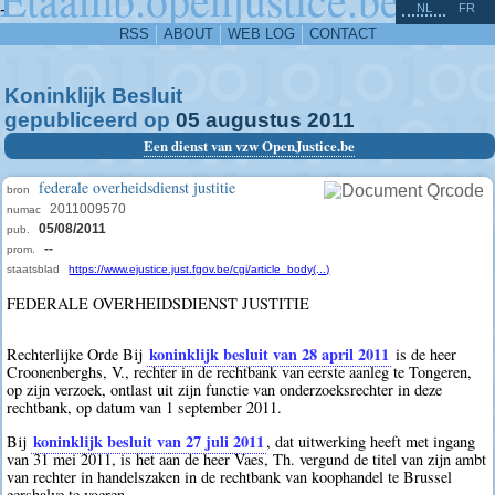
^
-
NL
FR
RSS
ABOUT
WEB LOG
CONTACT
Koninklijk Besluit
gepubliceerd op
05
augustus
2011
Een dienst van vzw OpenJustice.be
federale overheidsdienst justitie
bron
2011009570
numac
05/08/2011
pub.
--
prom.
staatsblad
https://www.ejustice.just.fgov.be/cgi/article_body(...)
FEDERALE OVERHEIDSDIENST JUSTITIE
koninklijk besluit van 28 april 2011
Rechterlijke Orde Bij
is de heer
Croonenberghs, V., rechter in de rechtbank van eerste aanleg te Tongeren,
op zijn verzoek, ontlast uit zijn functie van onderzoeksrechter in deze
rechtbank, op datum van 1 september 2011.
koninklijk besluit van 27 juli 2011
Bij
, dat uitwerking heeft met ingang
van 31 mei 2011, is het aan de heer Vaes, Th. vergund de titel van zijn ambt
van rechter in handelszaken in de rechtbank van koophandel te Brussel
eershalve te voeren