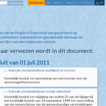
-
-
-
-
PRIVÉLEVEN
RSS
ABOUT
WEB LOG
CONTACT
NL
FR
ud van de Belgisch Staatsblad aan gesorteerd op
icatiedatum, behandeld om gemakkelijk leesbaar en
verrijkt met een relationele context.
aar verwezen wordt in dit document:
luit van 01 juli 2011
federale overheidsdienst mobiliteit en vervoer
bron
Koninklijk besluit tot aanneming van een bestek voor de
spoorweginfrastructuur
federale overheidsdienst sociale zekerheid
bron
Koninklijk besluit tot wijziging van artikel 35 van de bijlage bij
het koninklijk besluit van 14 september 1984 tot vaststelling
van de nomenclatuur van de geneeskundige verstrekkingen