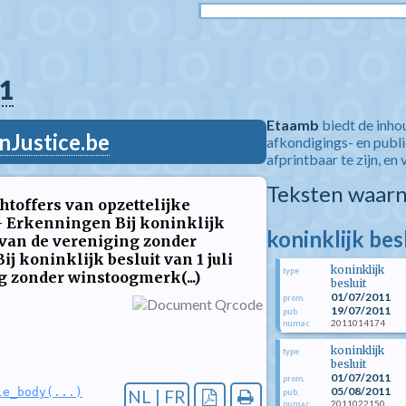
1
Etaamb
biedt de inho
nJustice.be
afkondigings- en publ
afprintbaar te zijn, en 
Teksten waarn
toffers van opzettelijke
- Erkenningen Bij koninklijk
koninklijk bes
g van de vereniging zonder
 koninklijk besluit van 1 juli
koninklijk
type
g zonder winstoogmerk(...)
besluit
01/07/2011
prom.
19/07/2011
pub.
2011014174
numac
koninklijk
type
besluit
01/07/2011
prom.
05/08/2011
le_body(...)
NL | FR
pub.
2011022150
numac