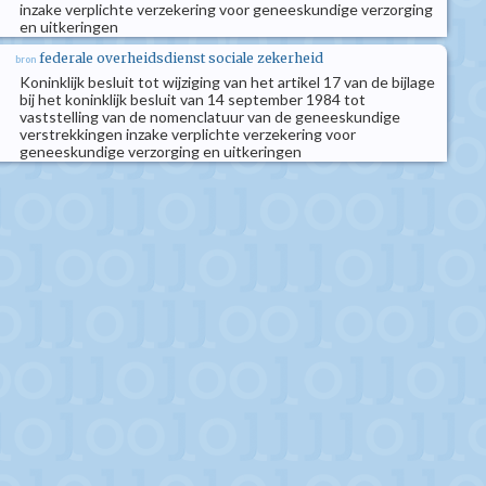
inzake verplichte verzekering voor geneeskundige verzorging
en uitkeringen
federale overheidsdienst sociale zekerheid
bron
Koninklijk besluit tot wijziging van het artikel 17 van de bijlage
bij het koninklijk besluit van 14 september 1984 tot
vaststelling van de nomenclatuur van de geneeskundige
verstrekkingen inzake verplichte verzekering voor
geneeskundige verzorging en uitkeringen