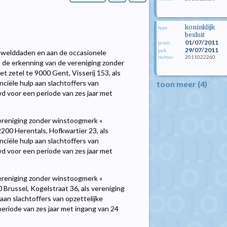
koninklijk
type
besluit
01/07/2011
prom.
29/07/2011
pub.
gewelddaden en aan de occasionele
2011022260
numac
de erkenning van de vereniging zonder
 zetel te 9000 Gent, Visserij 153, als
nciële hulp aan slachtoffers van
toon meer (4)
d voor een periode van zes jaar met
ereniging zonder winstoogmerk «
00 Herentals, Hofkwartier 23, als
nciële hulp aan slachtoffers van
d voor een periode van zes jaar met
ereniging zonder winstoogmerk «
 Brussel, Kogelstraat 36, als vereniging
aan slachtoffers van opzettelijke
riode van zes jaar met ingang van 24