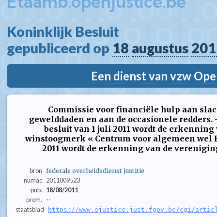
Etaamb.openjustice.be
Koninklijk Besluit  
gepubliceerd op 
18
augustus
201
Een dienst van vzw Ope
Commissie voor financiële hulp aan slach
gewelddaden en aan de occasionele redders. 
besluit van 1 juli 2011 wordt de erkennin
winstoogmerk « Centrum voor algemeen wel Bij
2011 wordt de erkenning van de verenigin
bron
federale overheidsdienst justitie
numac
2011009523
pub.
18/08/2011
prom.
--
staatsblad
https://www.ejustice.just.fgov.be/cgi/artic